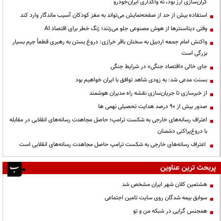
گران‌سازی ارز بود، نه واگذاری ایران‌خودرو
استفاده بیش از حد از صفحه‌نمایش می‌تواند به مغز کودکان آسیب ماندگار وارد کند
وقتی دیتاسنترها از هوش مصنوعی جلو می‌زنند؛ زنگ خطر برای اقتصاد AI
واکنش امام جمعه اردبیل به سخنان باقر خرازی: دروغ بستن به رهبری قطعاً جرم بسیار
بزرگی است
جای خالی «اقتصاد جنگی» در شرایط جنگی
بسنت مدعی شد: به زودی شاهد توافق با ایران خواهیم بود
از خبرسازی تا جریان‌سازی نقشه راه مدیران هوشمند
صدور بیش از ۹۰ درصد هدایت تحصیلی نهمی ها
اعتراف رسانه‌های خارجی به شکست ترامپ؛ حاصل مجاهدت رسانه‌های انقلابی در مقابله
با دروغ‌پراکنی دشمنان
اعتراف رسانه‌های خارجی به شکست ترامپ حاصل مجاهدت رسانه‌های انقلابی است
پربحث ترین عناوین
هشتمین کلان شهر ایران مشخص شد
سوابق بیمه شدگان روی سایت تامین اجتماعی
همجنس گرایی در شبکه من و تو