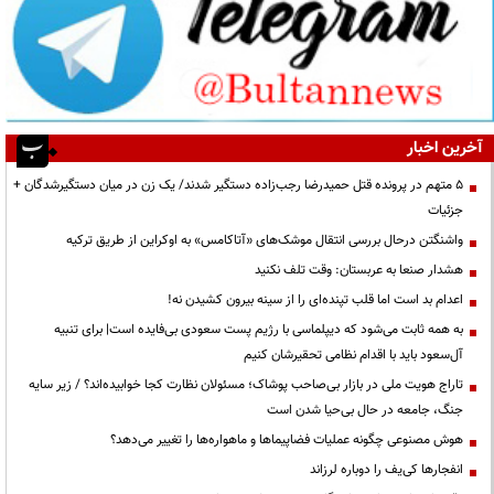
آخرین اخبار
۵ متهم در پرونده قتل حمیدرضا رجب‌زاده دستگیر شدند/ یک زن در میان دستگیرشدگان +
جزئیات
واشنگتن درحال بررسی انتقال موشک‌های «آتاکامس» به اوکراین از طریق ترکیه
هشدار صنعا به عربستان: وقت تلف نکنید
اعدام بد است اما قلب تپنده‌ای را از سینه بیرون کشیدن نه!
به همه ثابت می‌شود که دیپلماسی با رژیم پست سعودی بی‌فایده است| برای تنبیه
آل‌سعود باید با اقدام نظامی تحقیرشان کنیم
تاراج هویت ملی در بازار بی‌صاحب پوشاک؛ مسئولان نظارت کجا خوابیده‌اند؟ / زیر سایه
جنگ، جامعه در حال بی‌حیا شدن است
هوش مصنوعی چگونه عملیات فضاپیماها و ماهواره‌ها را تغییر می‌دهد؟
انفجارها کی‌یف را دوباره لرزاند