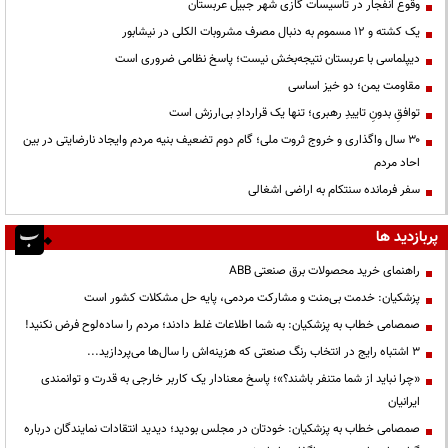
وقوع انفجار در تاسیسات گازی شهر جبیل عربستان
یک کشته و ۱۲ مسموم به دنبال مصرف مشروبات الکلی در نیشابور
دیپلماسی با عربستان نتیجه‌بخش نیست؛ پاسخ نظامی ضروری است
مقاومت یمن؛ دو خیز اساسی
توافقِ بدونِ تاییدِ رهبری؛ تنها یک قراردادِ بی‌ارزش است
۳۰ سال واگذاری و خروج ثروت ملی؛ گام دوم تضعیف بنیه مردم وایجاد نارضایتی در بین
احاد مردم
سفر فرمانده سنتکام به اراضی اشغالی
پربازدید ها
راهنمای خرید محصولات برق صنعتی ABB
پزشکیان: خدمت بی‌منت و مشارکت مردمی، پایه حل مشکلات کشور است
صمصامی خطاب به پزشکیان: به شما اطلاعات غلط دادند؛ مردم را ساده‌لوح فرض نکنید!
3 اشتباه رایج در انتخاب رنگ صنعتی که هزینه‌اش را سال‌ها می‌پردازید...
«چرا نباید از شما متنفر باشند؟»؛ پاسخ معنادار یک کاربر خارجی به قدرت و توانمندی
ایرانیان
صمصامی خطاب به پزشکیان: خودتان در مجلس بودید؛ دیدید انتقادات نمایندگان درباره