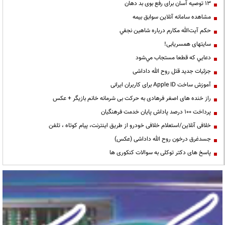
13 توصیه آسان برای رفع بوی بد دهان
مشاهده سامانه آنلاين سوابق بیمه
حكم آيت‌الله مكارم درباره شاهين نجفي
سایتهای همسریابی!
دعايي كه قطعا مستجاب مي‌شود
جزئیات جدید قتل روح الله داداشی
آموزش ساخت Apple ID برای کاربران ایرانی
راز خنده های اصغر فرهادی به حرکت بی شرمانه خانم بازیگر + عکس
پرداخت ۱۰۰ درصد پاداش پایان خدمت فرهنگیان
خلافی آنلاین/استعلام خلافی خودرو از طریق اینترنت، پیام کوتاه ، تلفن
جسدغرق درخون روح الله داداشی (عکس)
پاسخ های دکتر توکلی به سوالات کنکوری ها