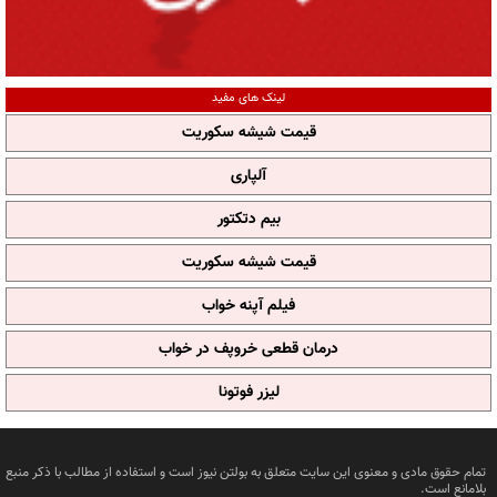
لینک های مفید
قیمت شیشه سکوریت
آلپاری
بیم دتکتور
قیمت شیشه سکوریت
فیلم آپنه خواب
درمان قطعی خروپف در خواب
لیزر فوتونا
تمام حقوق مادی و معنوی این سایت متعلق به بولتن نیوز است و استفاده از مطالب با ذکر منبع
بلامانع است.