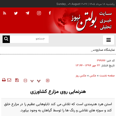
يکشنبه ۱۸ مرداد ۱۴۰۵
|
Sunday , 09 August 2026
از
و
ته
نمایشگاه صنایع‌دستی «از ریشه تا امروز» - کرج
ن
نو
کد خبر:
۲۹۹۶۶۶
تاریخ انتشار:
۲۲ مهر ۱۳۹۴ - ۱۳:۴۴
صفحه نخست
»
عکس
»
عکس روز
‍‍‍ پ
پ
هنرنمایی روی مزارع کشاورزی
استن هرد هنرمندی است که تلاش می کند تابلوهایی عظیم را در مزارع خلق
کند و سوژه های نقاشی و رنگ ها را توسط گیاهان به وجود بیاورد.