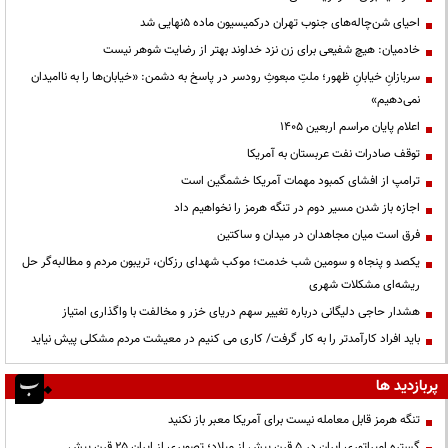
احیای شن‌چاله‌های جنوب تهران درکمیسیون ماده ۵نهایی شد
خادمیان: هیچ شفیعی برای زن نزد خداوند بهتر از رضایت شوهر نیست
سربازانِ خیابانِ ظهور؛ ملتِ مبعوثِ رودسر در پاسخ به دشمن: «خیابان‌ها را به ناامیدان
نمی‌دهیم»
اعلام پایان مراسم اربعین ۱۴۰۵
توقف صادرات نفت عربستان به آمریکا
ترامپ از افشای کمبود مهمات آمریکا خشمگین است
اجازه باز شدن مسیر دوم در تنگه هرمز را نخواهیم داد
فرق است میان مجاهدان در میدان و ساکتین
یکصد و پنجاه و سومین شب خدمت؛ موکب شهدای رزکان، تریبون مردم و مطالبه‌گر حل
ریشه‌ای مشکلات شهری
هشدار حاجی دلیگانی درباره تغییر سهم دریای خزر و مخالفت با واگذاری امتیاز
باید افراد کارآمدتر را به کار گرفت/ کاری می کنیم در معیشت مردم مشکلی پیش نیاید
پربازدید ها
تنگه هرمز قابل معامله نیست برای آمریکا معبر باز نکنید
گستره امپراتوری ایران در ۵ قرن پیش از میلاد؛ تصویری از ایران ۲۵ قرن پیش