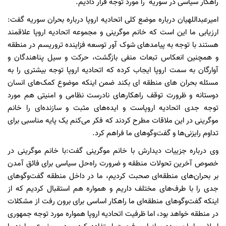
راهکار سیاسی در سوریه را مورد توجه قرار دادیم.
امیرعبداللهیان درباره موضع کلی اتحادیه اروپا درباره بحران سوریه گفت:
ارزیابی ما این است که خانم موگرینی و مجموعه اتحادیه اروپا علاقمند
هستند با توجه به پیامدهای شوک آور توسعه فزاینده تروریسم در منطقه
و همچنین انعکاس تبعات منفی بازگشت، حرکت و سیل پناهندگان و
آوارگان به سمت اروپا ایجاب کرده که اتحادیه اروپا توجه بیشتری را به
مسئله بحران های منطقه ای بکند ضمن اینکه موضوع کمک‌های انسان
دوستانه و ظرورت توقف راهکارهای نادرست نظامی و امنیتی هم مورد
توجه جدی اتحادیه اروپاست و اید‌ه‌های مثبت و سازنده‌ای را خانم
موگرینی در این ملاقات مطرح کردند که فکر می‌کنم یک پایه مناسبی برای
تداوم رایزنی‌ها و گفت‌وگوهای ما فراهم کرد.
وی درباره جزییات دیدارش با خانم موگرینی گفت:با خانم موگرینی در
خصوص آخرین تحولات منطقه و ضرورت راه‌حل سیاسی برای فائق آمدن
بر بحران‌های منطقه‌ای صحبت کردیم، ما در داخل منطقه گفت‌وگوهای
جدی را با طرف‌های مختلف داریم و همواره هم استقبال کردیم که از
اینکه گفت‌وگوهای منطقه‌ای ما راهکار اساسی برای برون رفت از مشکلات
در منطقه خواهد بود، اما ظرفیت اتحادیه اروپا همواره مورد توجه جمهوری