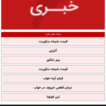
لینک های مفید
قیمت شیشه سکوریت
آلپاری
بیم دتکتور
قیمت شیشه سکوریت
فیلم آپنه خواب
درمان قطعی خروپف در خواب
لیزر فوتونا