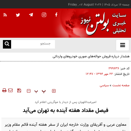
جمعه ۱۶ مرداد ۱۴۰۵
|
Friday , 07 August 2026
از
و
ته
ن
نو
کد خبر:
۲۹۹۶۳۶
تاریخ انتشار:
۲۲ مهر ۱۳۹۴ - ۱۲:۴۷
صفحه نخست
»
سیاسی
‍‍‍ پ
پ
امیرعبداللهیان پس از دیدار با موگرینی اعلام کرد
فیصل مقداد هفته آینده به تهران می‌آید
معاون عربی و آفریقای وزارت خارجه ایران از سفر هفته آینده قائم مقام وزیر