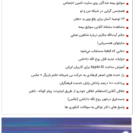
سوابق بیمه شدگان روی سایت تامین اجتماعی
همجنس گرایی در شبکه من و تو
13 توصیه آسان برای رفع بوی بد دهان
مشاهده سامانه آنلاين سوابق بیمه
حكم آيت‌الله مكارم درباره شاهين نجفي
سایتهای همسریابی!
دعايي كه قطعا مستجاب مي‌شود
جزئیات جدید قتل روح الله داداشی
آموزش ساخت Apple ID برای کاربران ایرانی
راز خنده های اصغر فرهادی به حرکت بی شرمانه خانم بازیگر + عکس
پرداخت ۱۰۰ درصد پاداش پایان خدمت فرهنگیان
خلافی آنلاین/استعلام خلافی خودرو از طریق اینترنت، پیام کوتاه ، تلفن
جسدغرق درخون روح الله داداشی (عکس)
پاسخ های دکتر توکلی به سوالات کنکوری ها