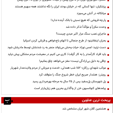
پزشکیان: تنها کسانی که در خیابان بودند ایران را نگه نداشتند همه سهیم هستند
میانکاله در آتش می‌سوزد
پارچه فروشی که هیچ نسبتی با بانک آینده ندارد!
وحدت مکرّراً و مؤکّداً تذکر داده شد
ماجرای نصب سنگ مزار اکبر عبدی چیست؟
بحران اینفانتینو؛ از طرح جنجالی تا اتهام باج‌خواهی و قربانی کردن اسپانیا
دست نزنید؛ لمس نوزاد حیات وحش می‌تواند منجر به رد شدنشان توسط مادرشان شود
باید افراد کارآمدتر را به کار گرفت/ کاری می کنیم در معیشت مردم مشکلی پیش نیاید
چاقی به دلیل بی‌ارادگی نیست؛ مغز می‌خواهد چاق بمانیم!
موکب شهدای رزکان؛ ۱۵۲ شب همدلی، خدمت و میزبانی از مردم ولایت‌مدار شهریار
رویترز: هشدار صریح ایران خطر شروع جنگ را متوقف کرد
پل شهرستان پل‌سفید پس از ۲۵ سال به مرحله بهره‌برداری رسید
پیامدهای کنوانسیون خزر از واگذاری بحرین هم زیان‌بارتر است
پربحث ترین عناوین
هشتمین کلان شهر ایران مشخص شد