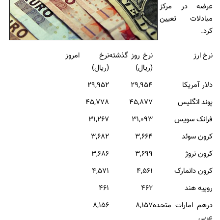
عرضه در مرکز
مبادلات تعیین
کرد.
نرخ ارز
نرخ روز گذشته
نرخ امروز
(ریال)
(ریال)
دلار آمريکا
۲۹,۹۵4
۲۹,۹۵2
پوند انگليس
۴۵,877
۴۵,778
فرانک سويس
۳۱,093
۳۱,267
کرون سوئد
۳,۶64
۳,۶82
کرون نروژ
۳,699
۳,۶86
کرون دانمارک
۴,۵۶1
۴,۵71
روپيه هند
۴۶2
۴۶1
درهم امارات متحده
۸,۱۵7
۸,۱۵6
عربی