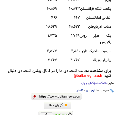
يکصد تنگه قزاقستان
۱۰,893
۱۰,۸69
افغانی افغانستان
۴۶7
۴۶6
منات آذربايجان
۲۸,۶22
۲۸,۶۲9
یک هزار روبل
۱,۷49
۱,۷35
بلاروس
سومونی تاجيکستان
۴,۵91
۴,۵77
بوليوار ونزوئلا
۴,۷67
۴,۷۶۷
برای مشاهده مطالب اقتصادی ما را در کانال بولتن اقتصادی دنبال
کنید
bultaneghtsadi@
منبع:
باشگاه خبرنگاران جوان
برچسب ها:
نرخ
،
ارز
،
کاهش
گزارش خطا
پسندیدم
0