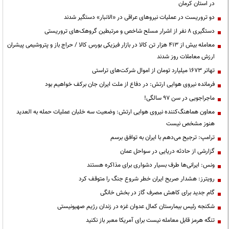
در استان کرمان
دو تروریست در عملیات نیروهای عراقی در «الانبار» دستگیر شدند
دستگیری ۸ نفر از اشرار مسلح شاخص و مرتبطین گروهک‌های تروریستی
معامله بیش از ۴۱۳ هزار تن کالا در بازار فیزیکی بورس کالا / حراج باز و پتروشیمی پیشران
ارزش معاملات روز شدند
تهاتر ۱۶۷۳ میلیارد تومان از اموال شرکت‌های تراستی
فرمانده نیروی هوایی ارتش: در دفاع از ملت ایران جان برکف خواهیم بود
ماجراجویی در سن ۹۷ سالگی!
معاون هماهنگ‌کننده نیروی هوایی ارتش: وضعیت سه خلبان عملیات حمله به العدید
هنوز مشخص نیست
ترامپ: ترجیح می‌دهم با ایران به توافق برسم
گزارشی از حادثه دریایی در سواحل عمان
ونس: ایرانی‌ها طرف بسیار دشواری برای مذاکره هستند
رویترز: هشدار صریح ایران خطر شروع جنگ را متوقف کرد
گام جدید برای کاهش مصرف گاز در بخش خانگی
شکنجه رئیس بیمارستان کمال عدوان غزه در زندان رژیم صهیونیستی
تنگه هرمز قابل معامله نیست برای آمریکا معبر باز نکنید