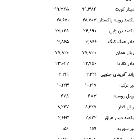
دينار کويت
۹۹,384
۹۹,۳45
يکصد روپيه پاکستان
۲۸,703
۲۸,671
یکصد ين ژاپن
۲۴,۹90
028
,
25
دلار هنگ کنگ
۳,۸۶6
۳,۸۶5
ريال عمان
۷۷,830
۷۷,۸20
دلار کانادا
۲2,956
۲3,022
راند آفريقای جنوبی
۲,۲۴1
۲,۲19
لير ترکيه
۱۰,۱۹7
۱۰,۱23
روبل روسيه
۴83
۴78
ريال قطر
۸,۲27
۸,۲۲۷
يکصد دينار عراق
۲,۵22
۲,663
لير سوريه
۱۵۹
۱۵۹