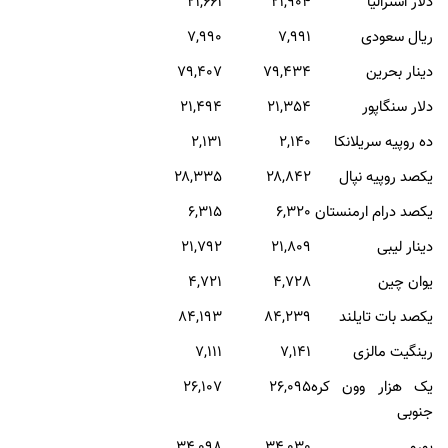
دلار استراليا
۲۱,904
۲۱,661
ريال سعودی
۷,۹91
۷,۹۹0
دينار بحرين
۷۹,434
۷۹,۴07
دلار سنگاپور
۲۱,۳54
۲۱,494
ده روپيه سريلانکا
۲,140
۲,۱31
يکصد روپيه نپال
۲۸,842
۲۸,335
يکصد درام ارمنستان
۶,۳20
۶,۳15
دينار ليبی
۲۱,809
۲۱,792
یوان چين
۴,۷۲8
۴,۷۲1
يکصد بات تايلند
۸۴,239
۸۴,193
رينگيت مالزی
۷,141
۷,111
يک هزار وون کره
۲۶,095
۲۶,107
جنوبی
یورو
۳۴,۰30
۳۴,۰98