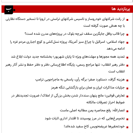
پربازدید ها
از رانت‌ شرکتهای خودروساز و تاسیس شرکتهای تراستی در اروپا تا تسخیر دستگاه نظارتی
با چه هدفی صورت گرفته است
چرا قالب وافل جایگزین سقف تیرچه بلوک در پروژه‌های مدرن شده است؟
جهاد اسلامی: اسرائیل با چراغ سبز آمریکا، پروژه نسل‌کشی و کوچ اجباری مردم غزه را
ادامه می‌دهد
تمدید همه مجوزها و مهلت‌های ویژه تا پایان شهریور؛ بخشنامه جدید دولت ابلاغ شد
دفتر رهبر انقلاب: تنها مراجع رسمی، پایگاه اطلاع‌رسانی دفتر و دفتر حفظ و نشر آثار رهبر
انقلاب است
هزینه گزاف، دستاورد صفر؛ برگه رأی، پاسخی به ماجراجویی ترامپ
جزئیات مذاکرات ایران و عمان برای بازگشایی تنگه هرمز
تعارض قوانین؛ مانع پنهان سنددار شدن بخش بزرگی از املاک/ ضرورت تجدیدنظر در
ضوابط احراز تصرفات مالکانه
انصارالله: رفع محاصره یمن مطالبه اصلی ماست
تخم‌مرغ‌هایی که در مرز پوسیدند تا اقتدار اداری اثبات شود
خودتحقیرها عریضه‌نویس کاخ سفید شده‌اند!