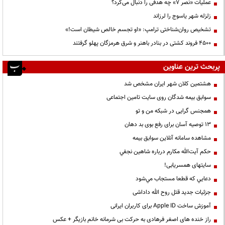
عملیات «نصر ۷» چه هدفی را دنبال می‌کرد؟
زلزله شهر یاسوج را لرزاند
تشخیص روان‌شناختی ترامپ: «او تجسم خالص شیطان است!»
۴۵۰۰ فروند کشتی در بنادر باهنر و شرق هرمزگان پهلو گرفتند
پربحث ترین عناوین
هشتمین کلان شهر ایران مشخص شد
سوابق بیمه شدگان روی سایت تامین اجتماعی
همجنس گرایی در شبکه من و تو
13 توصیه آسان برای رفع بوی بد دهان
مشاهده سامانه آنلاين سوابق بیمه
حكم آيت‌الله مكارم درباره شاهين نجفي
سایتهای همسریابی!
دعايي كه قطعا مستجاب مي‌شود
جزئیات جدید قتل روح الله داداشی
آموزش ساخت Apple ID برای کاربران ایرانی
راز خنده های اصغر فرهادی به حرکت بی شرمانه خانم بازیگر + عکس