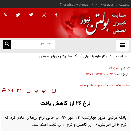
پنجشنبه ۱۵ مرداد ۱۴۰۵
|
Thursday , 06 August 2026
از
و
ته
ن
نو
کد خبر:
۲۹۹۶۰۸
تاریخ انتشار:
۲۲ مهر ۱۳۹۴ - ۱۲:۰۸
صفحه نخست
»
اقتصادی
»
بانک و بیمه
‍‍‍ پ
پ
نرخ 26 ارز کاهش یافت
بانک مرکزی امروز چهارشنبه 22 مهر 94، در حالی نرخ ارزها را اعلام کرد که
نرخ 10 ارز افزایش،26 ارز کاهش و نرخ 3 ارز ثابت اعلام شد.