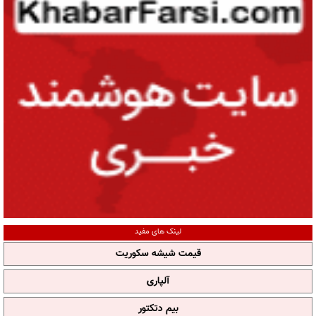
لینک های مفید
قیمت شیشه سکوریت
آلپاری
بیم دتکتور