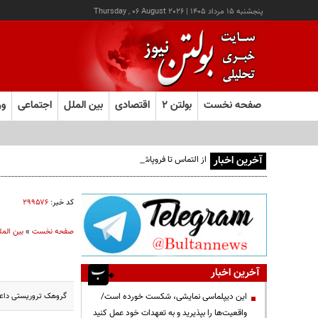
پنجشنبه ۱۵ مرداد ۱۴۰۵
|
Thursday , 06 August 2026
صفحه نخست
بولتن ۲
اقتصادی
بین الملل
اجتماعی
ور
آخرین اخبار
از التماس تا فروپاشی هژمونی دلار
کد خبر:
۲۹۹۵۷۶
صفحه نخست
»
بین المل
آخرین اخبار
گروهک تروریستی داعش
این دیپلماسی نمایشی، شکست خورده است/
واقعیت‌ها را بپذیرید و به تعهدات خود عمل کنید