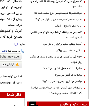
اقداماتی که ائتل
تخم‌مرغ‌هایی که در مرز پوسیدند تا اقتدار اداری
اثبات شود
تروریستها در این
براین اساس نیرو
خودتحقیرها عریضه‌نویس کاخ سفید شده‌اند!
بیش ا
عملیات «نصر ۷» چه هدفی را دنبال می‌کرد؟
کرده است.
زلزله شهر یاسوج را لرزاند
آمریکا و کشورها
تشخیص روان‌شناختی ترامپ: «او تجسم خالص
تصریح کرده که از
شیطان است!»
آمریکا ویزای سفیر برزیل را باطل کرد
منبع:
ایرنا
۲ گزینه صنعا برای ریاض
برچسب ها:
داعش
،
۴۵۰۰ فروند کشتی در بنادر باهنر و شرق هرمزگان
پهلو گرفتند
گزارش خطا
صادرات ۱۵ محصول کشاورزی آزاد شد
میانکاله در آتش می‌سوزد
شما می توانید مطالب 
مراسم عزاداری اربعین حسینی - کربلا
nnews@gmail.com
پزشکیان: تنها کسانی که در خیابان بودند ایران را
نگه نداشتند همه سهیم هستند
نظر شما
پربحث ترین عناوین