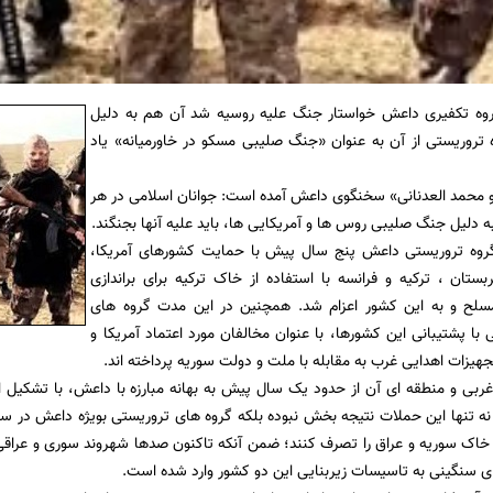
گروه تکفیری داعش خواستار جنگ علیه روسیه شد آن هم به دلیل
 تروریستی از آن به عنوان «جنگ صلیبی مسکو در خاورمیانه» یاد
و محمد العدنانی» سخنگوی داعش آمده است: جوانان اسلامی در هر
 دلیل جنگ صلیبی روس ها و آمریکایی ها، باید علیه آنها بجنگند.
 گروه تروریستی داعش پنج سال پیش با حمایت کشورهای آمریکا،
ستان ، ترکیه و فرانسه با استفاده از خاک ترکیه برای براندازی
لح و به این کشور اعزام شد. همچنین در این مدت گروه های
با پشتیبانی این کشورها، با عنوان مخالفان مورد اعتماد آمریکا و
هیزات اهدایی غرب به مقابله با ملت و دولت سوریه پرداخته اند.
غربی و منطقه ای آن از حدود یک سال پیش به بهانه مبارزه با داعش، با تشکیل ائ
ا نه تنها این حملات نتیجه بخش نبوده بلکه گروه های تروریستی بویژه داعش در سور
 خاک سوریه و عراق را تصرف کنند؛ ضمن آنکه تاکنون صدها شهروند سوری و عراق
 سنگینی به تاسیسات زیربنایی این دو کشور وارد شده است.