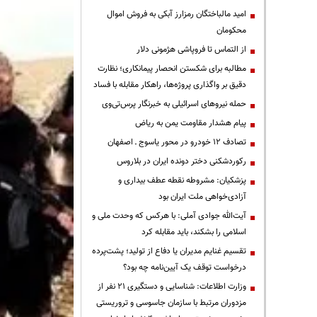
امید مالباختگان رمزارز آبکی به فروش اموال
محکومان
از التماس تا فروپاشی هژمونی دلار
مطالبه برای شکستن انحصار پیمانکاری؛ نظارت
دقیق بر واگذاری پروژه‌ها، راهکار مقابله با فساد
حمله نیروهای اسرائیلی به خبرنگار پرس‌تی‌وی
پیام هشدار مقاومت یمن به ریاض
تصادف ۱۲ خودرو در محور یاسوج ـ اصفهان
رکوردشکنی دختر دونده ایران در بلاروس
پزشکیان: مشروطه نقطه عطف بیداری و
آزادی‌خواهی ملت ایران بود
آیت‌الله جوادی آملی: با هرکس که وحدت ملی و
اسلامی را بشکند، باید مقابله کرد
تقسیم غنایم مدیران یا دفاع از تولید؛ پشت‌پرده
درخواست توقف یک آیین‌نامه چه بود؟
وزارت اطلاعات: شناسایی و دستگیری ۲۱ نفر از
مزدوران مرتبط با سازمان جاسوسی و تروریستی