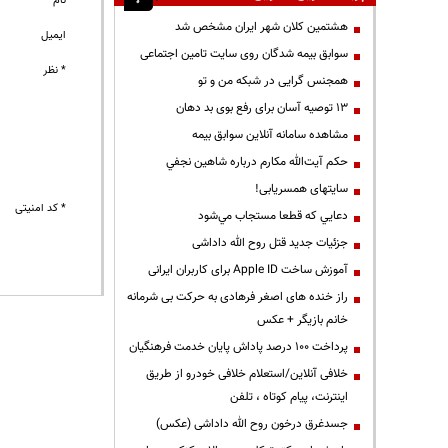
نام
هشتمین کلان شهر ایران مشخص شد
ایمیل
سوابق بیمه شدگان روی سایت تامین اجتماعی
* نظر
همجنس گرایی در شبکه من و تو
13 توصیه آسان برای رفع بوی بد دهان
مشاهده سامانه آنلاين سوابق بیمه
حكم آيت‌الله مكارم درباره شاهين نجفي
سایتهای همسریابی!
* کد امنیتی
دعايي كه قطعا مستجاب مي‌شود
جزئیات جدید قتل روح الله داداشی
آموزش ساخت Apple ID برای کاربران ایرانی
راز خنده های اصغر فرهادی به حرکت بی شرمانه
خانم بازیگر + عکس
پرداخت ۱۰۰ درصد پاداش پایان خدمت فرهنگیان
خلافی آنلاین/استعلام خلافی خودرو از طریق
اینترنت، پیام کوتاه ، تلفن
جسدغرق درخون روح الله داداشی (عکس)