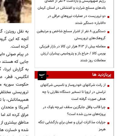
رژیم صهیونیستی و بازداشت ۴ نفر از اعضای
باندهای مسلح شرارت و اغتشاش در استان کرمان
دو تروریست در عملیات نیروهای عراقی در
«الانبار» دستگیر شدند
به نقل رویترز، 
دستگیری ۸ نفر از اشرار مسلح شاخص و مرتبطین
گروهک‌های تروریستی
آنچه که این گروه
کرده است.
معامله بیش از ۴۱۳ هزار تن کالا در بازار فیزیکی
بورس کالا / حراج باز و پتروشیمی پیشران ارزش
در پیام صوتی «اب
معاملات روز شدند
جایی که هستند به
به گزارش ایرنا،
پربازدید ها
انگلیس، قطر، عرب
حکومت سوریه مس
از رانت‌ شرکتهای خودروساز و تاسیس شرکتهای
تروریستی مختلفی 
تراستی در اروپا تا تسخیر دستگاه نظارتی با چه
هدفی صورت گرفته است
همپیمانانش، با تج
آمریکا و متحدان 
چرا قالب وافل جایگزین سقف تیرچه بلوک در
پروژه‌های مدرن شده است؟
عراق کرده اند ام
مناطق بیشتری از
جزئیات مذاکرات ایران و عمان برای بازگشایی تنگه
هرمز
شده و خسارت های