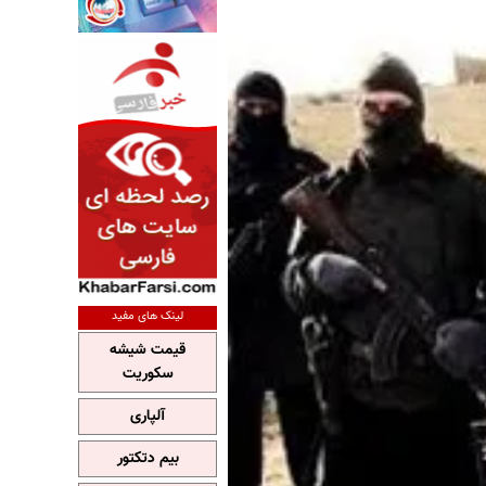
لینک های مفید
قیمت شیشه
سکوریت
آلپاری
بیم دتکتور