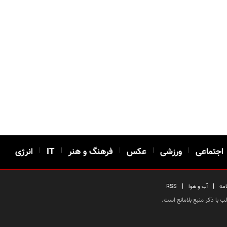
اجتماعی
|
ورزشی
|
عکس
|
فرهنگ و هنر
|
IT
|
انرژی
|
|
امه
آب و هوا
RSS
 با ذکر منبع بلامانع است.