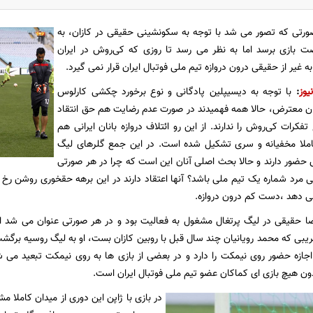
رتی که تصور می شد با توجه به سکونشینی حقیقی در کازان، به
ت بازی برسد اما به نظر می رسد تا روزی که کی‌روش در ایران
غیر از حقیقی درون دروازه تیم ملی فوتبال ایران قرار نمی گیرد.
یوز
:
با توجه به دیسیپلین پادگانی و نوع برخورد چکشی کارلوس
نان معترض، حالا همه فهمیدند در صورت عدم رضایت هم حق انتقاد
تفکرات کی‌روش را ندارند. از این رو ائتلاف دروازه بانان ایرانی هم
ملا مخفیانه و سری تشکیل شده است. در این جمع گلرهای لیگ
حضور دارند و حالا بحث اصلی آنان این است که چرا در هر صورتی
ی مرد شماره یک تیم ملی باشد؟ آنها اعتقاد دارند در این برهه حقخوری روشن ر
ی دهد ،دست کم درون دروازه.
ا حقیقی در لیگ پرتغال مشغول به فعالیت بود و در هر صورتی عنوان می شد او در
ریبی که محمد رویانیان چند سال قبل با روبین کازان بست، او به لیگ روسیه برگ
جازه حضور روی نیمکت را دارد و در بعضی از بازی ها به روی نیمکت تبعید می شود
ن هیچ بازی ای کماکان عضو تیم ملی فوتبال ایران است.
در بازی با ژاپن این دوری از میدان کاملا 