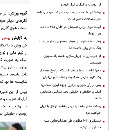
ارز بود، نه واگذاری ایران‌خودرو
پزشکیان: خدمت بی‌منت و مشارکت مردمی، پایه
گروه ورزش:
در صو
حل مشکلات کشور است
گلرهای دیگر فرص
قیمت‌ برنج ایرانی همچنان در کانال ۴۵۰ تا ۵۵۰
است، هیچ گلری به 
هزار تومان
به گزارش
بولتن ن
وقتی دیتاسنترها از هوش مصنوعی جلو می‌زنند؛
کی‌روش با بازیک
زنگ خطر برای اقتصاد AI
از تیم ملی و نوع 
از خبرسازی تا جریان‌سازی نقشه راه مدیران
اینک به صورت کا
هوشمند
برتری و ملی پوش 
«چرا نباید از شما متنفر باشند؟»؛ پاسخ معنادار
باید علیرضا حقیق
یک کاربر خارجی به قدرت و توانمندی ایرانیان
شایسته ها بها نم
پس از رأی شورای مرکزی جبهه ایران اسلامی؛
پیش از این علیرض
اعضای حقیقی و حقوقی دفتر سیاسی مشخص
شدند
قرارداد عجیب و غ
در بهترین حالت ا
بسنت مدعی شد: به زودی شاهد توافق با ایران
خواهیم بود
روسیه، حقیقی بدو
دستگیری ۱۰۴ مظنون طی عملیات‌هایی علیه
داعش در ترکیه