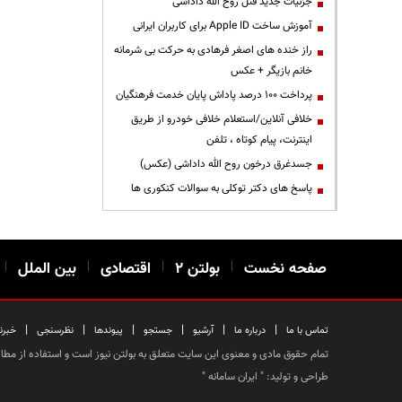
جزئیات جدید قتل روح الله داداشی
آموزش ساخت Apple ID برای کاربران ایرانی
راز خنده های اصغر فرهادی به حرکت بی شرمانه
خانم بازیگر + عکس
پرداخت ۱۰۰ درصد پاداش پایان خدمت فرهنگیان
خلافی آنلاین/استعلام خلافی خودرو از طریق
اینترنت، پیام کوتاه ، تلفن
جسدغرق درخون روح الله داداشی (عکس)
پاسخ های دکتر توکلی به سوالات کنکوری ها
صفحه نخست
|
بولتن ۲
|
اقتصادی
|
بین الملل
|
|
|
|
|
|
|
تماس با ما
درباره ما
آرشیو
جستجو
پیوندها
نظرسنجی
خبرن
تمام حقوق مادی و معنوی این سایت متعلق به بولتن نیوز است و استفاده از مطالب
طراحی و تولید: "
ایران سامانه
"