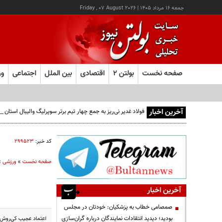
جمعه ۱۶ مرداد ۱۴۰۵
|
Friday , 07 August 2026
صفحه نخست
بولتن ۲
اقتصادی
بین الملل
اجتماعی
ور
آخرین اخبار
فولاد غدیر نی‌ریز به جمع چهار تیم برتر سوپرلیگ والیبال استان
کد خبر:
۲۹۹۵۲۳
صفحه نخست
»
ورزشی
»
آخرین اخبار
صمصامی خطاب به پزشکیان: خودتان در مجلس
بودید؛ دیدید انتقادات نمایندگان درباره گران‌سازی
اعتماد عجیب کی‌روش 