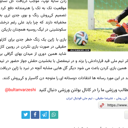
زدن سایه توپ، موجب دریافت گل تساوی
موقعیت تک به تک را هنرمندانه دفع کرد 
تصمیم کی‌روش رنگ و بوی جدی تری به 
مخفیانه دارند که چرا باید علی رغم درخش
سکونشینی در لیگ روسیه همچنان بازیکن ثا
بازی با ژاپن یک زنگ خطر جدی برای کارلو
حقیقی در صورت بازی نکردن در روبین کازا
شاید همین دوری از میدان بهای گزافی بر
لر تیم ملی قید قراردادش را بزند و در نیمفصل با بخشیدن حقش جواز حضور در تیم
 همین بازی کردن باعث می شود دیگر گل هایی مشابه آنچه در نبرد با ژاپن دریافت ک
 در این مورد رسانه ها انتقادات دوستانه ای را متوجه دن گاسپار و کی‌روش کنند.
لب ورزشی ما را در کانال بولتن ورزشی دنبال کنید
bultanvarzeshi@
 کی روش
،
علیرضا حقیقی
،
تیم ملی فوتبال ایران