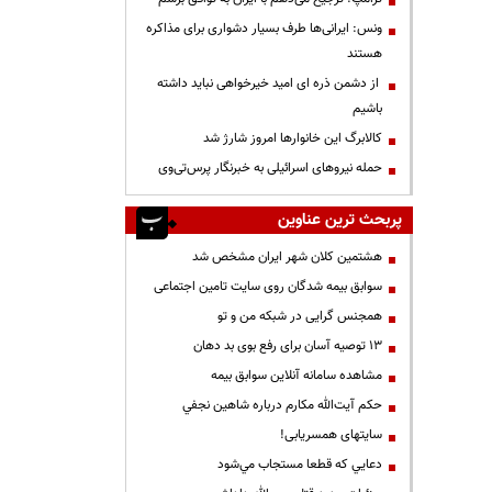
ونس: ایرانی‌ها طرف بسیار دشواری برای مذاکره
هستند
از دشمن ذره ای امید خیرخواهی نباید داشته
باشیم
کالابرگ این خانوارها امروز شارژ شد
حمله نیروهای اسرائیلی به خبرنگار پرس‌تی‌وی
پربحث ترین عناوین
هشتمین کلان شهر ایران مشخص شد
سوابق بیمه شدگان روی سایت تامین اجتماعی
همجنس گرایی در شبکه من و تو
13 توصیه آسان برای رفع بوی بد دهان
مشاهده سامانه آنلاين سوابق بیمه
حكم آيت‌الله مكارم درباره شاهين نجفي
سایتهای همسریابی!
دعايي كه قطعا مستجاب مي‌شود