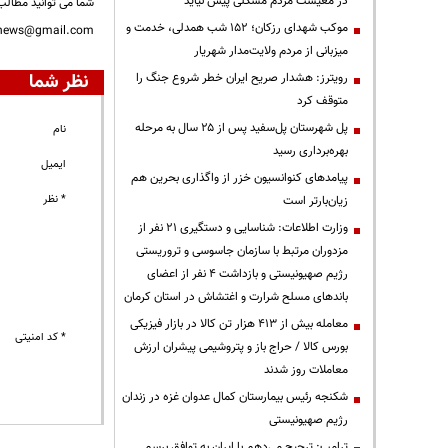
در معیشت مردم مشکلی پیش نیاید
شما می توانید مطالب 
موکب شهدای رزکان؛ ۱۵۲ شب همدلی، خدمت و
nnews@gmail.com
میزبانی از مردم ولایت‌مدار شهریار
نظر شما
رویترز: هشدار صریح ایران خطر شروع جنگ را
متوقف کرد
پل شهرستان پل‌سفید پس از ۲۵ سال به مرحله
نام
بهره‌برداری رسید
ایمیل
پیامدهای کنوانسیون خزر از واگذاری بحرین هم
* نظر
زیان‌بارتر است
وزارت اطلاعات: شناسایی و دستگیری ۲۱ نفر از
مزدوران مرتبط با سازمان جاسوسی و تروریستی
رژیم صهیونیستی و بازداشت ۴ نفر از اعضای
باندهای مسلح شرارت و اغتشاش در استان کرمان
معامله بیش از ۴۱۳ هزار تن کالا در بازار فیزیکی
* کد امنیتی
بورس کالا / حراج باز و پتروشیمی پیشران ارزش
معاملات روز شدند
شکنجه رئیس بیمارستان کمال عدوان غزه در زندان
رژیم صهیونیستی
ترامپ: ترجیح می‌دهم با ایران به توافق برسم