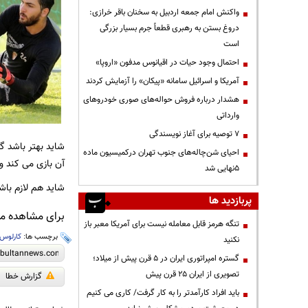
واکنش امام جمعه اردبیل به سخنان باقر خرازی:
دروغ بستن به رهبری قطعاً جرم بسیار بزرگی
است
احتمال وجود حیات در اقیانوس مدفون «اروپا»
آمریکا و اسرائیل سامانه «پیکان» را آزمایش کردند
هشدار درباره فروش حواله‌های صوری خودروهای
وارداتی
۷ توصیه برای آغاز نویسندگی
شاید بهتر باشد گ
احیای شن‌چاله‌های جنوب تهران درکمیسیون ماده
آن بازی می کند و
۵نهایی شد
شاید هم لازم باشد
پربازدید ها
برای مشاهده مطا
تنگه هرمز قابل معامله نیست برای آمریکا معبر باز
برچسب ها:
کارلوس
نکنید
گستره امپراتوری ایران در ۵ قرن پیش از میلاد؛
تصویری از ایران ۲۵ قرن پیش
گزارش خطا
باید افراد کارآمدتر را به کار گرفت/ کاری می کنیم