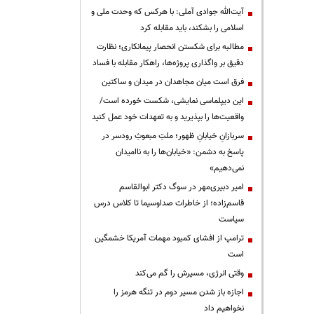
آیت‌الله جوادی آملی: با هرکس که وحدت ملی و
اسلامی را بشکند، باید مقابله کرد
مطالبه برای شکستن انحصار پیمانکاری؛ نظارت
دقیق بر واگذاری پروژه‌ها، راهکار مقابله با فساد
فرق است میان مجاهدان در میدان و ساکتین
این دیپلماسی نمایشی، شکست خورده است/
واقعیت‌ها را بپذیرید و به تعهدات خود عمل کنید
سربازانِ خیابانِ ظهور؛ ملتِ مبعوثِ رودسر در
پاسخ به دشمن: «خیابان‌ها را به ناامیدان
نمی‌دهیم»
امیر دبیری‌مهر در سوگ دکتر ابوالقاسم
قاسم‌زاده؛ از خاطرات صداوسیما تا کلاس درس
سیاست
ترامپ از افشای کمبود مهمات آمریکا خشمگین
است
وقتی انرژی، مسیرش را گم می‌کند
اجازه باز شدن مسیر دوم در تنگه هرمز را
نخواهیم داد