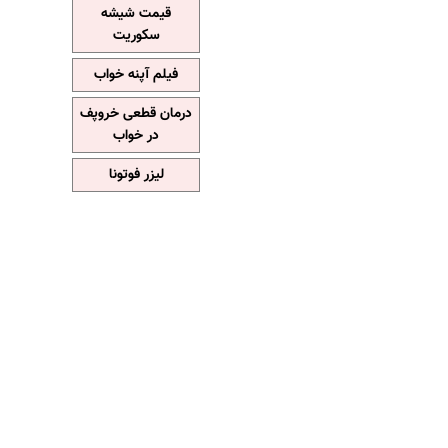
قیمت شیشه
سکوریت
فیلم آپنه خواب
درمان قطعی خروپف
در خواب
لیزر فوتونا