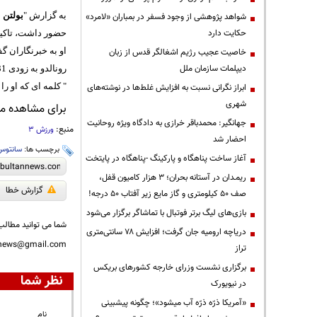
به گزارش "
بولتن ن
شواهد پژوهشی از وجود فسفر در بمباران «لامرد»
حکایت دارد
حضور داشت، تاکید
او به خبرنگاران گ
خاصیت عجیب رژیم اشغالگر قدس از زبان
دیپلمات سازمان ملل
رونالدو به زودی 31 ساله می شود اما سانتوس انتظار ندارد که این مهاجم گلزن، به این زودی ها دچار ‏افت شود.‏
‏" کلمه ای که او 
ابراز نگرانی نسبت به افزایش غلط‌ها در نوشته‌های
شهری
برای مشاهده مطا
جهانگیر: محمدباقر خرازی به دادگاه ویژه روحانیت
منبع:
ورزش 3
احضار شد
برچسب ها:
سانتوس
آغاز ساخت پناهگاه و پارکینگ -پناهگاه در پایتخت
ریمـدان در آستانه بحران؛ ۳ هزار کامیون قفل،
گزارش خطا
صف ۵۰ کیلومتری و گاز مایع زیر آفتاب ۵۰ درجه!
بازی‌های لیگ برتر فوتبال با تماشاگر برگزار می‌شود
شما می توانید مطالب 
دریاچه ارومیه جان گرفت؛ افزایش ۷۸ سانتی‌متری
nnews@gmail.com
تراز
برگزاری نشست وزرای خارجه کشورهای بریکس
نظر شما
در نیویورک
«آمریکا ذرّه ذرّه آب میشود»؛ چگونه پیشبینی
نام