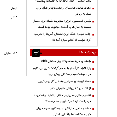
رهبر شهید از افول ابرقدرت به حقیقت پیوست؟
دعوت مجدد عربستان از نخست‌وزیر عراق برای
ایمیل
سفر به ریاض
* نظر
رئیس کمیسیون انرژی: مدیریت شبکه برق امسال
نسبت به سال‌های گذشته موفق‌تر بوده است
چاک شومر: جنگ ایران اشتغال آمریکا را تخریب
کرد؛ ترامپ از کدام سیاره آمده؟!
پربازدید ها
* کد امنیتی
راهنمای خرید محصولات برق صنعتی ABB
باید افراد کارآمدتر را به کار گرفت/ کاری می کنیم
در معیشت مردم مشکلی پیش نیاید
حمله نیروهای اسرائیلی به خبرنگار پرس‌تی‌وی
از التماس تا فروپاشی هژمونی دلار
تقسیم غنایم مدیران یا دفاع از تولید؛ پشت‌پرده
درخواست توقف یک آیین‌نامه چه بود؟
هشدار حاجی دلیگانی درباره تغییر سهم دریای
خزر و مخالفت با واگذاری امتیاز