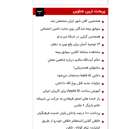
پربحث ترین عناوین
هشتمین کلان شهر ایران مشخص شد
سوابق بیمه شدگان روی سایت تامین اجتماعی
همجنس گرایی در شبکه من و تو
13 توصیه آسان برای رفع بوی بد دهان
مشاهده سامانه آنلاين سوابق بیمه
حكم آيت‌الله مكارم درباره شاهين نجفي
سایتهای همسریابی!
دعايي كه قطعا مستجاب مي‌شود
جزئیات جدید قتل روح الله داداشی
آموزش ساخت Apple ID برای کاربران ایرانی
راز خنده های اصغر فرهادی به حرکت بی شرمانه
خانم بازیگر + عکس
پرداخت ۱۰۰ درصد پاداش پایان خدمت فرهنگیان
خلافی آنلاین/استعلام خلافی خودرو از طریق
اینترنت، پیام کوتاه ، تلفن