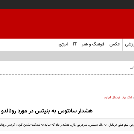
زشی
عکس
فرهنگ و هنر
IT
انرژی
 فارس صعود کرد
لیگ برتر فوتبال ایران
هشدار سانتوس به بنیتس در مورد رونالدو
ی تیم ملی پرتغال، به رافا بنیتس، سرمربی رئال، هشدار داد که نباید به نیمکت ‏نشین کردن کریس رونالدو