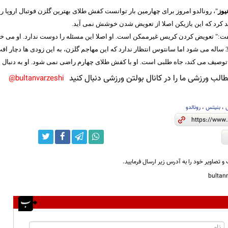
یوز
"، رونالدو امروز برای چهارمین بار توانست کفش طلای بهترین گلزن فوتبال ‏اروپا ر
 کرد که این بازیکن اصلا از ‏تعویض شدن خوشش نمی آید.‏
فت:" تعویض کردن کریس غیرممکن است. او اصلا این مسئله را دوست ندارد. او می ‏خو
را توصیف می کند، جاه طلبی است. او با کفش طلای چهارم راضی نمی شود. او به ‏دنب
لب ورزشی ما را در کانال بولتن ورزشی دنبال کنید
bultanvarzeshi@
،
بنیتس
،
رونالدو
و تصاویر خود را به آدرس زیر ارسال فرمایید.
bulta