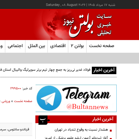
شنبه ۱۷ مرداد ۱۴۰۵
|
Saturday , 08 August 2026
صفحه نخست
بولتن ۲
اقتصادی
بین الملل
اجتماعی
ور
آخرین اخبار
فولاد غدیر نی‌ریز به جمع چهار تیم برتر سوپرلیگ والیبال استان
کد خبر:
۲۹۹۵۰۰
صفحه نخست
»
ورزشی
»
آخرین اخبار
فرناندو سانتوس، سرمرب
هشدار نسبت به وقوع تندباد در تهران
آغاز ثبت‌نام آزمون ارشد علوم پزشکی از امروز