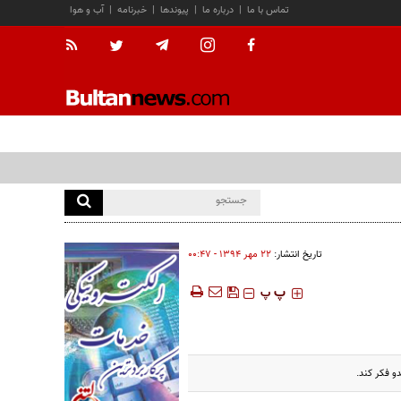
تماس با ما
|
درباره ما
|
پیوندها
|
خبرنامه
|
آب و هوا
تاریخ انتشار:
۲۲ مهر ۱۳۹۴ - ۰۰:۴۷
‍‍‍ پ
پ
 فکر کند.‏