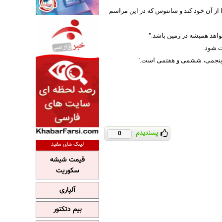
ا از آن خود کند و سانتوس که در این مراسم
اهد همیشه در زمین باشد."‏
ال پنجمی، ششمی و هفتمی است."
پسندیدم
0
لینک های مفید
قیمت شیشه
سکوریت
آلپاری
بیم دتکتور