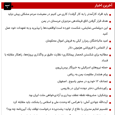
آخرین اخبار
باید افراد کارآمدتر را به کار گرفت/ کاری می کنیم در معیشت مردم مشکلی پیش نیاید
هدف قرار گرفتن اتاق‌ فرماندهی مزدوران عربستان در یمن
این دیپلماسی نمایشی، شکست خورده است/واقعیت‌ها را بپذیرید و به تعهدات خود عمل
کنید
امید مالباختگان رمزارز آبکی به فروش اموال محکومان
از التماس تا فروپاشی هژمونی دلار
مطالبه برای شکستن انحصار پیمانکاری؛ نظارت دقیق بر واگذاری پروژه‌ها، راهکار مقابله با
فساد
حمله نیروهای اسرائیلی به خبرنگار پرس‌تی‌وی
پیام هشدار مقاومت یمن به ریاض
تصادف ۱۲ خودرو در محور یاسوج ـ اصفهان
رکوردشکنی دختر دونده ایران در بلاروس
پزشکیان: مشروطه نقطه عطف بیداری و آزادی‌خواهی ملت ایران بود
آیت‌الله جوادی آملی: با هرکس که وحدت ملی و اسلامی را بشکند، باید مقابله کرد
تقسیم غنایم مدیران یا دفاع از تولید؛ پشت‌پرده درخواست توقف یک آیین‌نامه چه بود؟