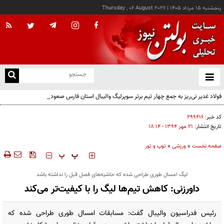
پنجشنبه ۱۵ مرداد ۱۴۰۵
|
Thursday , 06 August 2026
از
و
ته
فولاد غدیر نی‌ریز به جمع چهار تیم برتر سوپرلیگ والیبال استان فارس صعود کرد
ن
نو
کد خبر:
۲۹۹۴۱۶
تاریخ انتشار:
۲۱ مهر ۱۳۹۴ - ۱۸:۱۴
صفحه نخست
»
ورزشی
»
توپ و تور
‍‍‍ پ
پ
لیگ امسال طوری طراحی شده که حاشیه‌های فصل قبل را نداشته باشد
داورزنی: کاهش تیم‌ها لیگ را با کیفیت‌تر می‌کند
رئیس فدراسیون والیبال گفت: مسابقات امسال طوری طراحی شده که