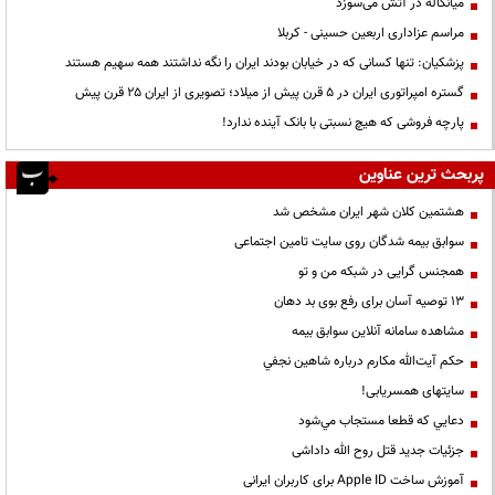
میانکاله در آتش می‌سوزد
مراسم عزاداری اربعین حسینی - کربلا
پزشکیان: تنها کسانی که در خیابان بودند ایران را نگه نداشتند همه سهیم هستند
گستره امپراتوری ایران در ۵ قرن پیش از میلاد؛ تصویری از ایران ۲۵ قرن پیش
پارچه فروشی که هیچ نسبتی با بانک آینده ندارد!
پربحث ترین عناوین
هشتمین کلان شهر ایران مشخص شد
سوابق بیمه شدگان روی سایت تامین اجتماعی
همجنس گرایی در شبکه من و تو
13 توصیه آسان برای رفع بوی بد دهان
مشاهده سامانه آنلاين سوابق بیمه
حكم آيت‌الله مكارم درباره شاهين نجفي
سایتهای همسریابی!
دعايي كه قطعا مستجاب مي‌شود
جزئیات جدید قتل روح الله داداشی
آموزش ساخت Apple ID برای کاربران ایرانی