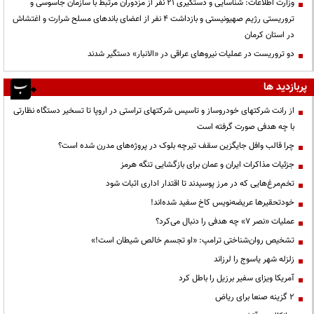
وزارت اطلاعات: شناسایی و دستگیری ۲۱ نفر از مزدوران مرتبط با سازمان جاسوسی و
تروریستی رژیم صهیونیستی و بازداشت ۴ نفر از اعضای باندهای مسلح شرارت و اغتشاش
در استان کرمان
دو تروریست در عملیات نیروهای عراقی در «الانبار» دستگیر شدند
پربازدید ها
از رانت‌ شرکتهای خودروساز و تاسیس شرکتهای تراستی در اروپا تا تسخیر دستگاه نظارتی
با چه هدفی صورت گرفته است
چرا قالب وافل جایگزین سقف تیرچه بلوک در پروژه‌های مدرن شده است؟
جزئیات مذاکرات ایران و عمان برای بازگشایی تنگه هرمز
تخم‌مرغ‌هایی که در مرز پوسیدند تا اقتدار اداری اثبات شود
خودتحقیرها عریضه‌نویس کاخ سفید شده‌اند!
عملیات «نصر ۷» چه هدفی را دنبال می‌کرد؟
تشخیص روان‌شناختی ترامپ: «او تجسم خالص شیطان است!»
زلزله شهر یاسوج را لرزاند
آمریکا ویزای سفیر برزیل را باطل کرد
۲ گزینه صنعا برای ریاض