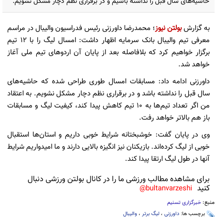
حاشیه‌های سال قبل را نداشته باشیم و در برقراری نظم دچار مشکل نشویم.
به گزارش
بولتن نیوز
؛ محمدرضا داورزنی رئیس فدراسیون والیبال در مراسم
معرفی تیم والیبال بانک سرمایه اظهار داشت: امسال لیگ را با 12 تیم
برگزار خواهیم کرد که بلافاصله بعد از پایان آن اردوهای تیم ملی آغاز
خواهد شد.
داورزنی ادامه داد: مسابقات امسال طوری طراحی شده که حاشیه‌های
سال قبل را نداشته باشد و در برقراری نظم دچار مشکل نشویم. به اعتقاد
من اگر تعداد تیم‌ها به 10 تیم کاهش پیدا کند، کیفیت لیگ و مسابقات
باز هم بالاتر خواهد رفت.
وی در پایان گفت: خوشبختانه شرایط خوبی داریم و استان‌ها استقبال
خوبی از لیگ کرده‌اند. بازیکنان نیز انگیزه بالایی دارند و ما امیدواریم شرایط
آنها در طول لیگ ارتقا پیدا کند.
برای مشاهده مطالب ورزشی ما را در کانال بولتن ورزشی دنبال
کنید
bultanvarzeshi@
منبع:
خبرگزاری تسنیم
برچسب ها:
داورزنی
،
لیگ برتر
،
والیبال