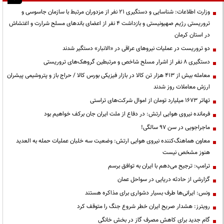
وزارت اطلاعات: شناسایی و دستگیری ۲۱ نفر از مزدوران مرتبط با سازمان جاسوسی و
تروریستی رژیم صهیونیستی و بازداشت ۴ نفر از اعضای باندهای مسلح شرارت و اغتشاش
در استان کرمان
دو تروریست در عملیات نیروهای عراقی در «الانبار» دستگیر شدند
دستگیری ۸ نفر از اشرار مسلح شاخص و مرتبطین گروهک‌های تروریستی
معامله بیش از ۴۱۳ هزار تن کالا در بازار فیزیکی بورس کالا / حراج باز و پتروشیمی پیشران
ارزش معاملات روز شدند
تهاتر ۱۶۷۳ میلیارد تومان از اموال شرکت‌های تراستی
فرمانده نیروی هوایی ارتش: در دفاع از ملت ایران جان برکف خواهیم بود
ماجراجویی در سن ۹۷ سالگی!
معاون هماهنگ‌کننده نیروی هوایی ارتش: وضعیت سه خلبان عملیات حمله به العدید
هنوز مشخص نیست
ترامپ: ترجیح می‌دهم با ایران به توافق برسم
گزارشی از حادثه دریایی در سواحل عمان
ونس: ایرانی‌ها طرف بسیار دشواری برای مذاکره هستند
رویترز: هشدار صریح ایران خطر شروع جنگ را متوقف کرد
گام جدید برای کاهش مصرف گاز در بخش خانگی