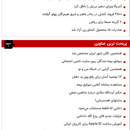
آمریکا ویزای سفیر برزیل را باطل کرد
۴۵۰۰ فروند کشتی در بنادر باهنر و شرق هرمزگان پهلو گرفتند
۲ گزینه صنعا برای ریاض
صادرات ۱۵ محصول کشاورزی آزاد شد
پربحث ترین عناوین
هشتمین کلان شهر ایران مشخص شد
سوابق بیمه شدگان روی سایت تامین اجتماعی
همجنس گرایی در شبکه من و تو
13 توصیه آسان برای رفع بوی بد دهان
مشاهده سامانه آنلاين سوابق بیمه
حكم آيت‌الله مكارم درباره شاهين نجفي
سایتهای همسریابی!
دعايي كه قطعا مستجاب مي‌شود
جزئیات جدید قتل روح الله داداشی
آموزش ساخت Apple ID برای کاربران ایرانی