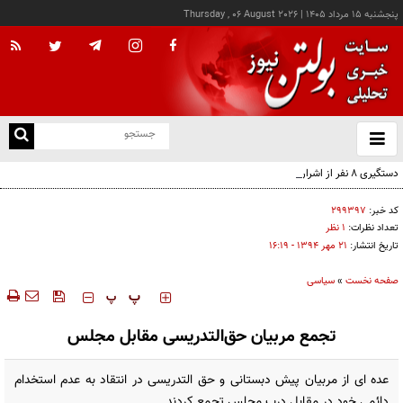
پنجشنبه ۱۵ مرداد ۱۴۰۵
|
Thursday , 06 August 2026
از
و
ته
دستگیری ۸ نفر از اشرار مسلح شاخص و مرتبطین گروهک‌های تروریستی
ن
نو
کد خبر:
۲۹۹۳۹۷
تعداد نظرات:
۱ نظر
تاریخ انتشار:
۲۱ مهر ۱۳۹۴ - ۱۶:۱۹
صفحه نخست
»
سیاسی
‍‍‍ پ
پ
تجمع مربیان حق‌التدریسی مقابل مجلس
عده ای از مربیان پیش دبستانی و حق التدریسی در انتقاد به عدم استخدام
دائمی خود در مقابل درب مجلس تجمع کردند.