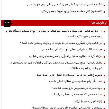
شکنجه رئیس بیمارستان کمال عدوان غزه در زندان رژیم صهیونیستی
تنگه هرمز قابل معامله نیست برای آمریکا معبر باز نکنید
پربازدید ها
از رانت‌ شرکتهای خودروساز و تاسیس شرکتهای تراستی در اروپا تا تسخیر دستگاه نظارتی
با چه هدفی صورت گرفته است
چرا قالب وافل جایگزین سقف تیرچه بلوک در پروژه‌های مدرن شده است؟
جزئیات مذاکرات ایران و عمان برای بازگشایی تنگه هرمز
هزینه گزاف، دستاورد صفر؛ برگه رأی، پاسخی به ماجراجویی ترامپ
تعارض قوانین؛ مانع پنهان سنددار شدن بخش بزرگی از املاک/ ضرورت تجدیدنظر در
ضوابط احراز تصرفات مالکانه
تخم‌مرغ‌هایی که در مرز پوسیدند تا اقتدار اداری اثبات شود
انصارالله: رفع محاصره یمن مطالبه اصلی ماست
خودتحقیرها عریضه‌نویس کاخ سفید شده‌اند!
عملیات «نصر ۷» چه هدفی را دنبال می‌کرد؟
زلزله شهر یاسوج را لرزاند
تشخیص روان‌شناختی ترامپ: «او تجسم خالص شیطان است!»