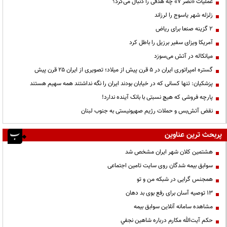
عملیات «نصر ۷» چه هدفی را دنبال می‌کرد؟
زلزله شهر یاسوج را لرزاند
۲ گزینه صنعا برای ریاض
آمریکا ویزای سفیر برزیل را باطل کرد
میانکاله در آتش می‌سوزد
گستره امپراتوری ایران در ۵ قرن پیش از میلاد؛ تصویری از ایران ۲۵ قرن پیش
پزشکیان: تنها کسانی که در خیابان بودند ایران را نگه نداشتند همه سهیم هستند
پارچه فروشی که هیچ نسبتی با بانک آینده ندارد!
نقض آتش‌بس و حملات رژیم صهیونیستی به جنوب لبنان
پربحث ترین عناوین
هشتمین کلان شهر ایران مشخص شد
سوابق بیمه شدگان روی سایت تامین اجتماعی
همجنس گرایی در شبکه من و تو
13 توصیه آسان برای رفع بوی بد دهان
مشاهده سامانه آنلاين سوابق بیمه
حكم آيت‌الله مكارم درباره شاهين نجفي