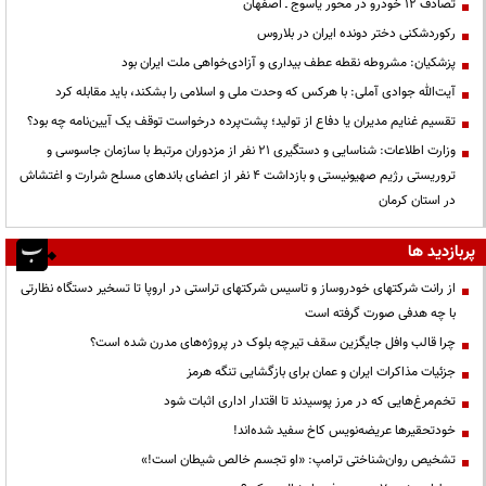
تصادف ۱۲ خودرو در محور یاسوج ـ اصفهان
رکوردشکنی دختر دونده ایران در بلاروس
پزشکیان: مشروطه نقطه عطف بیداری و آزادی‌خواهی ملت ایران بود
آیت‌الله جوادی آملی: با هرکس که وحدت ملی و اسلامی را بشکند، باید مقابله کرد
تقسیم غنایم مدیران یا دفاع از تولید؛ پشت‌پرده درخواست توقف یک آیین‌نامه چه بود؟
وزارت اطلاعات: شناسایی و دستگیری ۲۱ نفر از مزدوران مرتبط با سازمان جاسوسی و
تروریستی رژیم صهیونیستی و بازداشت ۴ نفر از اعضای باندهای مسلح شرارت و اغتشاش
در استان کرمان
پربازدید ها
از رانت‌ شرکتهای خودروساز و تاسیس شرکتهای تراستی در اروپا تا تسخیر دستگاه نظارتی
با چه هدفی صورت گرفته است
چرا قالب وافل جایگزین سقف تیرچه بلوک در پروژه‌های مدرن شده است؟
جزئیات مذاکرات ایران و عمان برای بازگشایی تنگه هرمز
تخم‌مرغ‌هایی که در مرز پوسیدند تا اقتدار اداری اثبات شود
خودتحقیرها عریضه‌نویس کاخ سفید شده‌اند!
تشخیص روان‌شناختی ترامپ: «او تجسم خالص شیطان است!»