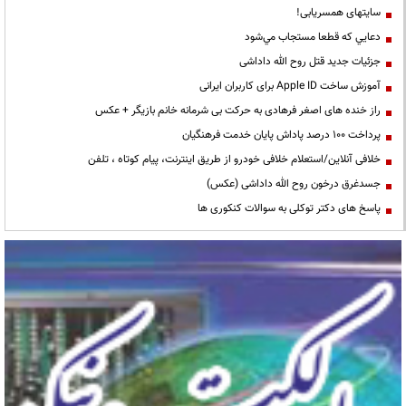
سایتهای همسریابی!
دعايي كه قطعا مستجاب مي‌شود
جزئیات جدید قتل روح الله داداشی
آموزش ساخت Apple ID برای کاربران ایرانی
راز خنده های اصغر فرهادی به حرکت بی شرمانه خانم بازیگر + عکس
پرداخت ۱۰۰ درصد پاداش پایان خدمت فرهنگیان
خلافی آنلاین/استعلام خلافی خودرو از طریق اینترنت، پیام کوتاه ، تلفن
جسدغرق درخون روح الله داداشی (عکس)
پاسخ های دکتر توکلی به سوالات کنکوری ها