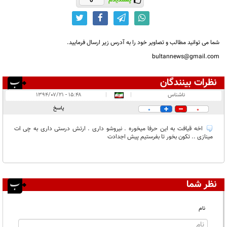
شما می توانید مطالب و تصاویر خود را به آدرس زیر ارسال فرمایید.
bultannews@gmail.com
نظرات بینندگان
انتشار یافته:
۱
ناشناس
|
|
۱۵:۴۸ - ۱۳۹۴/۰۷/۲۱
در انتظار بررسی:
پاسخ
0
0
غیر قابل انتشار:
۱
اخه قیافت به این حرفا میخوره . نیروشو داری . ارتش درستی داری به چی ات
مینازی .. تکون بخور تا بفرستیم پیش اجدادت
نظر شما
نام