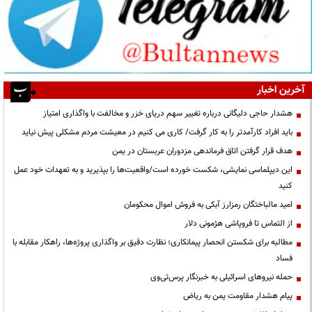
آخرین اخبار
هشدار حاجی دلیگانی درباره تغییر سهم دریای خزر و مخالفت با واگذاری امتیاز
باید افراد کارآمدتر را به کار گرفت/ کاری می کنیم در معیشت مردم مشکلی پیش نیاید
هدف قرار گرفتن اتاق‌ فرماندهی مزدوران عربستان در یمن
این دیپلماسی نمایشی، شکست خورده است/واقعیت‌ها را بپذیرید و به تعهدات خود عمل
کنید
امید مالباختگان رمزارز آبکی به فروش اموال محکومان
از التماس تا فروپاشی هژمونی دلار
مطالبه برای شکستن انحصار پیمانکاری؛ نظارت دقیق بر واگذاری پروژه‌ها، راهکار مقابله با
فساد
حمله نیروهای اسرائیلی به خبرنگار پرس‌تی‌وی
پیام هشدار مقاومت یمن به ریاض