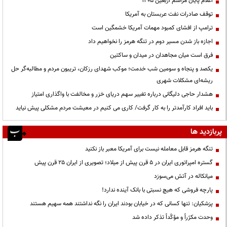
اعلام پایان مراسم اربعین ۱۴۰۵
توقف صادرات نفت عربستان به آمریکا
ترامپ از افشای کمبود مهمات آمریکا خشمگین است
اجازه باز شدن مسیر دوم در تنگه هرمز را نخواهیم داد
فرق است میان مجاهدان در میدان و ساکتین
یکصد و پنجاه و سومین شب خدمت؛ موکب شهدای رزکان، تریبون مردم و مطالبه‌گر حل
ریشه‌ای مشکلات شهری
هشدار حاجی دلیگانی درباره تغییر سهم دریای خزر و مخالفت با واگذاری امتیاز
باید افراد کارآمدتر را به کار گرفت/ کاری می کنیم در معیشت مردم مشکلی پیش نیاید
پربازدید ها
تنگه هرمز قابل معامله نیست برای آمریکا معبر باز نکنید
گستره امپراتوری ایران در ۵ قرن پیش از میلاد؛ تصویری از ایران ۲۵ قرن پیش
میانکاله در آتش می‌سوزد
پارچه فروشی که هیچ نسبتی با بانک آینده ندارد!
پزشکیان: تنها کسانی که در خیابان بودند ایران را نگه نداشتند همه سهیم هستند
وحدت مکرّراً و مؤکّداً تذکر داده شد