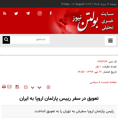
جمعه ۱۶ مرداد ۱۴۰۵
|
Friday , 07 August 2026
از
و
ته
۷ توصیه برای آغاز نویسندگی
ن
نو
کد خبر:
۲۹۹۳۶۴
تعداد نظرات:
۱ نظر
تاریخ انتشار:
۲۱ مهر ۱۳۹۴ - ۱۴:۵۷
صفحه نخست
»
سیاسی
‍‍‍ پ
پ
تعویق در سفر رییس پارلمان اروپا به ایران
رئیس پارلمان اروپا سفرش به تهران را به تعویق انداخت.