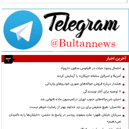
آخرین اخبار
احتمال وجود حیات در اقیانوس مدفون «اروپا»
آمریکا و اسرائیل سامانه «پیکان» را آزمایش کردند
هشدار درباره فروش حواله‌های صوری خودروهای وارداتی
۷ توصیه برای آغاز نویسندگی
احیای شن‌چاله‌های جنوب تهران درکمیسیون ماده ۵نهایی شد
خادمیان: هیچ شفیعی برای زن نزد خداوند بهتر از رضایت شوهر نیست
سربازانِ خیابانِ ظهور؛ ملتِ مبعوثِ رودسر در پاسخ به دشمن: «خیابان‌ها را به ناامیدان
نمی‌دهیم»