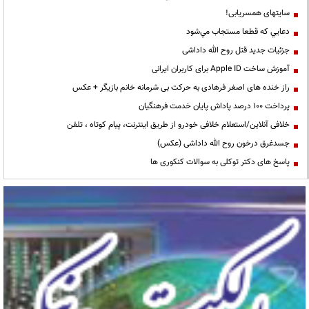
سایتهای همسریابی!
دعايي كه قطعا مستجاب مي‌شود
جزئیات جدید قتل روح الله داداشی
آموزش ساخت Apple ID برای کاربران ایرانی
راز خنده های اصغر فرهادی به حرکت بی شرمانه خانم بازیگر + عکس
پرداخت ۱۰۰ درصد پاداش پایان خدمت فرهنگیان
خلافی آنلاین/استعلام خلافی خودرو از طریق اینترنت، پیام کوتاه ، تلفن
جسدغرق درخون روح الله داداشی (عکس)
پاسخ های دکتر توکلی به سوالات کنکوری ها