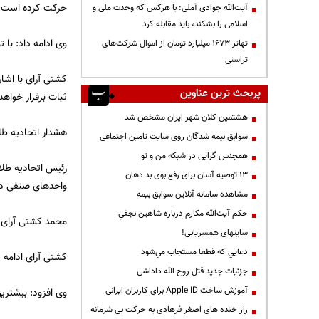
حرکت کرده است.
آیت‌الله جوادی آملی: با هرکس که وحدت ملی و
اسلامی را بشکند، باید مقابله کرد
وی ادامه داد: با 
تهاتر ۱۶۷۳ میلیارد تومان از اموال شرکت‌های
تراستی
کشتی آرای با اشار
پربحث ترین عناوین
ثبات برقرار خواهد 
هشتمین کلان شهر ایران مشخص شد
هشدار اتحادیه طل
سوابق بیمه شدگان روی سایت تامین اجتماعی
همجنس گرایی در شبکه من و تو
رئیس اتحادیه طلا 
13 توصیه آسان برای رفع بوی بد دهان
واحدهای صنفی دا
مشاهده سامانه آنلاين سوابق بیمه
حكم آيت‌الله مكارم درباره شاهين نجفي
محمد کشتی آرای گ
سایتهای همسریابی!
دعايي كه قطعا مستجاب مي‌شود
کشتی آرای ادامه
جزئیات جدید قتل روح الله داداشی
آموزش ساخت Apple ID برای کاربران ایرانی
وی افزود: بیشتری
راز خنده های اصغر فرهادی به حرکت بی شرمانه