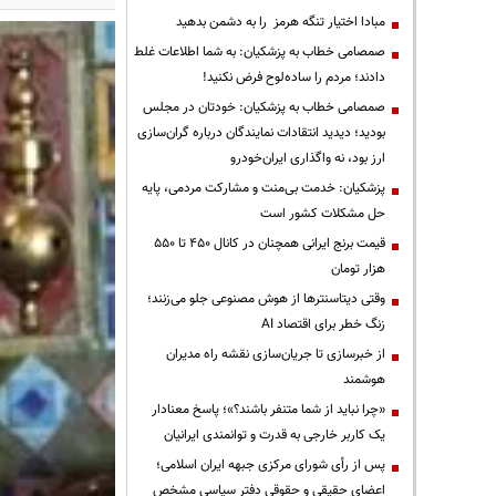
مبادا اختیار تنگه هرمز را به دشمن بدهید
صمصامی خطاب به پزشکیان: به شما اطلاعات غلط
دادند؛ مردم را ساده‌لوح فرض نکنید!
صمصامی خطاب به پزشکیان: خودتان در مجلس
بودید؛ دیدید انتقادات نمایندگان درباره گران‌سازی
ارز بود، نه واگذاری ایران‌خودرو
پزشکیان: خدمت بی‌منت و مشارکت مردمی، پایه
حل مشکلات کشور است
قیمت‌ برنج ایرانی همچنان در کانال ۴۵۰ تا ۵۵۰
هزار تومان
وقتی دیتاسنترها از هوش مصنوعی جلو می‌زنند؛
زنگ خطر برای اقتصاد AI
از خبرسازی تا جریان‌سازی نقشه راه مدیران
هوشمند
«چرا نباید از شما متنفر باشند؟»؛ پاسخ معنادار
یک کاربر خارجی به قدرت و توانمندی ایرانیان
پس از رأی شورای مرکزی جبهه ایران اسلامی؛
اعضای حقیقی و حقوقی دفتر سیاسی مشخص