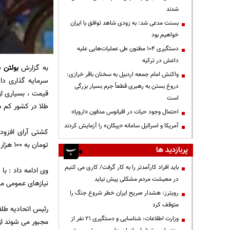
شدند
بسنت مدعی شد: به زودی شاهد توافق با ایران
خواهیم بود
دستگیری ۱۰۴ مظنون طی عملیات‌هایی علیه
داعش در ترکیه
به گزارش
بولتن ن
واکنش امام جمعه اردبیل به سخنان باقر خرازی:
سرمایه گذاری دا
دروغ بستن به رهبری قطعاً جرم بسیار بزرگی
قیمت ، بسیاری از
است
طلا در کشور کم 
احتمال وجود حیات در اقیانوس مدفون «اروپا»
آمریکا و اسرائیل سامانه «پیکان» را آزمایش کردند
تومان به 100 هزار تومان بوده است.
پربازدید ها
باید افراد کارآمدتر را به کار گرفت/ کاری می کنیم
وی ادامه داد : با
در معیشت مردم مشکلی پیش نیاید
نیازهای عمومی می
رویترز: هشدار صریح ایران خطر شروع جنگ را
متوقف کرد
رئیس اتحادیه طلا
وزارت اطلاعات: شناسایی و دستگیری ۲۱ نفر از
مجبور می شوند از