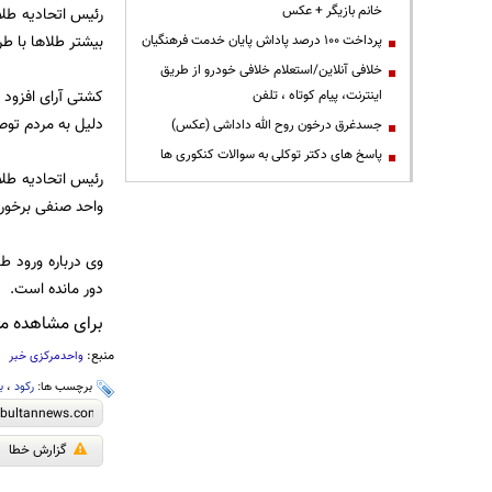
خانم بازیگر + عکس
رئیس اتحادیه طلا
بیشتر طلاها با ط
پرداخت ۱۰۰ درصد پاداش پایان خدمت فرهنگیان
خلافی آنلاین/استعلام خلافی خودرو از طریق
کشتی آرای افزود 
اینترنت، پیام کوتاه ، تلفن
دلیل به مردم توصی
جسدغرق درخون روح الله داداشی (عکس)
پاسخ های دکتر توکلی به سوالات کنکوری ها
رئیس اتحادیه طلا
واحد صنفی برخور
وی درباره ورود طل
دور مانده است.
برای مشاهده مطا
منبع:
واحدمرکزی خبر
برچسب ها:
رکود
،
با
گزارش خطا