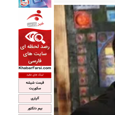
لینک های مفید
قیمت شیشه
سکوریت
آلپاری
بیم دتکتور