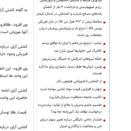
مزدوران مرتبط با سازمان جاسوسی و تروریستی
رژیم صهیونیستی و بازداشت ۴ نفر از اعضای
به گفته کشتی آرای
باندهای مسلح شرارت و اغتشاش در استان کرمان
معامله بیش از ۴۱۳ هزار تن کالا در بازار فیزیکی
وی افزود: طلافروش
بورس کالا / حراج باز و پتروشیمی پیشران ارزش
آنها موروثی است.
معاملات روز شدند
ترامپ: ترجیح می‌دهم با ایران به توافق برسم
کشتی آرای درباره
کالابرگ این خانوارها امروز شارژ شد
فیزیکی وجود دارد 
حمله نیروهای اسرائیلی به خبرنگار پرس‌تی‌وی
ونس: ایرانی‌ها طرف بسیار دشواری برای مذاکره
وی افزود: این ات
هستند
این واحد ها استقب
از التماس تا فروپاشی هژمونی دلار
جهان با افزایش قیمت مواد غذایی مواجه است
کشتی آرای ادامه 
تکذیب شایعه «معافیت سربازان فراری»
حاضرند این واحدها
تقسیم غنایم مدیران یا دفاع از تولید؛ پشت‌پرده
درخواست توقف یک آیین‌نامه چه بود؟
قیمت طلا نوسان چ
هشدار حاجی دلیگانی درباره تغییر سهم دریای
خزر و مخالفت با واگذاری امتیاز
کشتی آرای درباره