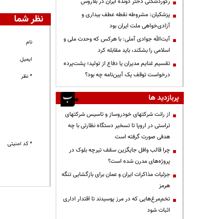
رکوردشکنی دختر دونده ایران در بلاروس
پزشکیان: مشروطه نقطه عطف بیداری و
نظر شما
آزادی‌خواهی ملت ایران بود
آیت‌الله جوادی آملی: با هرکس که وحدت ملی و
نام
اسلامی را بشکند، باید مقابله کرد
ایمیل
تقسیم غنایم مدیران یا دفاع از تولید؛ پشت‌پرده
درخواست توقف یک آیین‌نامه چه بود؟
* نظر
پربازدید ها
از رانت‌ شرکتهای خودروساز و تاسیس شرکتهای
تراستی در اروپا تا تسخیر دستگاه نظارتی با چه
هدفی صورت گرفته است
* کد امنیتی
چرا قالب وافل جایگزین سقف تیرچه بلوک در
پروژه‌های مدرن شده است؟
جزئیات مذاکرات ایران و عمان برای بازگشایی تنگه
هرمز
تخم‌مرغ‌هایی که در مرز پوسیدند تا اقتدار اداری
اثبات شود