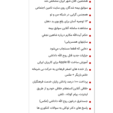
هشتمین کلان شهر ایران مشخص شد
سوابق بیمه شدگان روی سایت تامین اجتماعی
همجنس گرایی در شبکه من و تو
13 توصیه آسان برای رفع بوی بد دهان
مشاهده سامانه آنلاين سوابق بیمه
حكم آيت‌الله مكارم درباره شاهين نجفي
سایتهای همسریابی!
دعايي كه قطعا مستجاب مي‌شود
جزئیات جدید قتل روح الله داداشی
آموزش ساخت Apple ID برای کاربران ایرانی
راز خنده های اصغر فرهادی به حرکت بی شرمانه
خانم بازیگر + عکس
پرداخت ۱۰۰ درصد پاداش پایان خدمت فرهنگیان
خلافی آنلاین/استعلام خلافی خودرو از طریق
اینترنت، پیام کوتاه ، تلفن
جسدغرق درخون روح الله داداشی (عکس)
پاسخ های دکتر توکلی به سوالات کنکوری ها