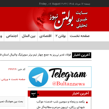
جمعه ۱۶ مرداد ۱۴۰۵
|
Friday , 07 August 2026
صفحه نخست
بولتن ۲
اقتصادی
بین الملل
اجتماعی
ور
آخرین اخبار
فولاد غدیر نی‌ریز به جمع چهار تیم برتر سوپرلیگ والیبال استان
کد خبر:
۲۹۹۲۱۹
صفحه نخست
»
ورزشی
»
آخرین اخبار
بحث بین هوشنگ نصیرز
یکصد و پنجاه و سومین شب خدمت؛ موکب
شهدای رزکان، تریبون مردم و مطالبه‌گر حل