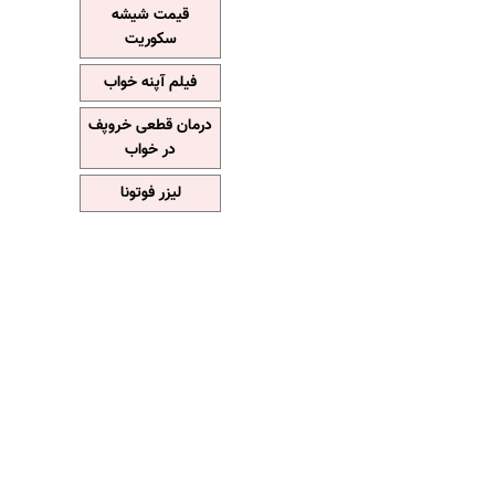
قیمت شیشه
سکوریت
فیلم آپنه خواب
درمان قطعی خروپف
در خواب
لیزر فوتونا