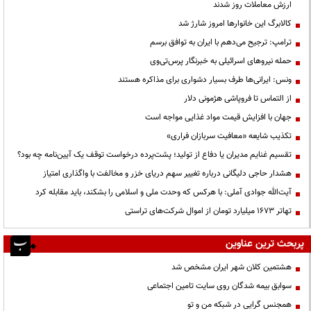
ارزش معاملات روز شدند
کالابرگ این خانوارها امروز شارژ شد
ترامپ: ترجیح می‌دهم با ایران به توافق برسم
حمله نیروهای اسرائیلی به خبرنگار پرس‌تی‌وی
ونس: ایرانی‌ها طرف بسیار دشواری برای مذاکره هستند
از التماس تا فروپاشی هژمونی دلار
جهان با افزایش قیمت مواد غذایی مواجه است
تکذیب شایعه «معافیت سربازان فراری»
تقسیم غنایم مدیران یا دفاع از تولید؛ پشت‌پرده درخواست توقف یک آیین‌نامه چه بود؟
هشدار حاجی دلیگانی درباره تغییر سهم دریای خزر و مخالفت با واگذاری امتیاز
آیت‌الله جوادی آملی: با هرکس که وحدت ملی و اسلامی را بشکند، باید مقابله کرد
تهاتر ۱۶۷۳ میلیارد تومان از اموال شرکت‌های تراستی
پربحث ترین عناوین
هشتمین کلان شهر ایران مشخص شد
سوابق بیمه شدگان روی سایت تامین اجتماعی
همجنس گرایی در شبکه من و تو