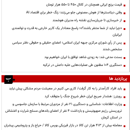
قیمت‌ برنج ایرانی همچنان در کانال ۴۵۰ تا ۵۵۰ هزار تومان
وقتی دیتاسنترها از هوش مصنوعی جلو می‌زنند؛ زنگ خطر برای اقتصاد AI
از خبرسازی تا جریان‌سازی نقشه راه مدیران هوشمند
«چرا نباید از شما متنفر باشند؟»؛ پاسخ معنادار یک کاربر خارجی به قدرت و توانمندی
ایرانیان
پس از رأی شورای مرکزی جبهه ایران اسلامی؛ اعضای حقیقی و حقوقی دفتر سیاسی
مشخص شدند
بسنت مدعی شد: به زودی شاهد توافق با ایران خواهیم بود
دستگیری ۱۰۴ مظنون طی عملیات‌هایی علیه داعش در ترکیه
پربازدید ها
باید افراد کارآمدتر را به کار گرفت/ کاری می کنیم در معیشت مردم مشکلی پیش نیاید
رویترز: هشدار صریح ایران خطر شروع جنگ را متوقف کرد
وزارت اطلاعات: شناسایی و دستگیری ۲۱ نفر از مزدوران مرتبط با سازمان جاسوسی و
تروریستی رژیم صهیونیستی و بازداشت ۴ نفر از اعضای باندهای مسلح شرارت و اغتشاش
در استان کرمان
معامله بیش از ۴۱۳ هزار تن کالا در بازار فیزیکی بورس کالا / حراج باز و پتروشیمی پیشران