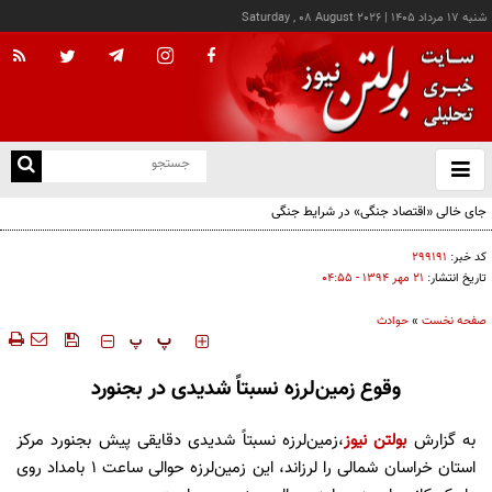
شنبه ۱۷ مرداد ۱۴۰۵
|
Saturday , 08 August 2026
از
و
ته
جای خالی «اقتصاد جنگی» در شرایط جنگی
ن
نو
کد خبر:
۲۹۹۱۹۱
تاریخ انتشار:
۲۱ مهر ۱۳۹۴ - ۰۴:۵۵
صفحه نخست
»
حوادث
‍‍‍ پ
پ
وقوع زمین‌لرزه نسبتاً شدیدی در بجنورد
به گزارش
بولتن نیوز
،زمین‌لرزه نسبتاً شدیدی دقایقی پیش بجنورد مرکز
استان خراسان شمالی را لرزاند، این زمین‌لرزه حوالی ساعت 1 بامداد روی