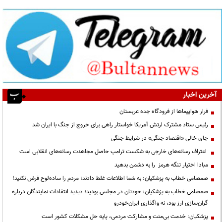
آخرین اخبار
فرار هواپیماها از فرودگاه جده عربستان
رئیس ستاد مشترک ارتش آمریکا خواستار راهی برای خروج از جنگ با ایران شد
جای خالی «اقتصاد جنگی» در شرایط جنگی
اعتراف رسانه‌های خارجی به شکست ترامپ حاصل مجاهدت رسانه‌های انقلابی است
مبادا اختیار تنگه هرمز را به دشمن بدهید
صمصامی خطاب به پزشکیان: به شما اطلاعات غلط دادند؛ مردم را ساده‌لوح فرض نکنید!
صمصامی خطاب به پزشکیان: خودتان در مجلس بودید؛ دیدید انتقادات نمایندگان درباره
گران‌سازی ارز بود، نه واگذاری ایران‌خودرو
پزشکیان: خدمت بی‌منت و مشارکت مردمی، پایه حل مشکلات کشور است