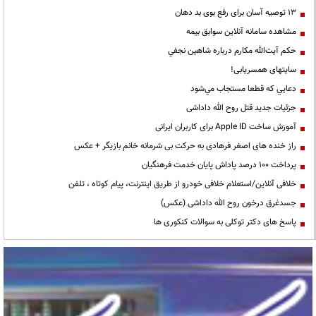
13 توصیه آسان برای رفع بوی بد دهان
مشاهده سامانه آنلاين سوابق بیمه
حكم آيت‌الله مكارم درباره شاهين نجفي
سایتهای همسریابی!
دعايي كه قطعا مستجاب مي‌شود
جزئیات جدید قتل روح الله داداشی
آموزش ساخت Apple ID برای کاربران ایرانی
راز خنده های اصغر فرهادی به حرکت بی شرمانه خانم بازیگر + عکس
پرداخت ۱۰۰ درصد پاداش پایان خدمت فرهنگیان
خلافی آنلاین/استعلام خلافی خودرو از طریق اینترنت، پیام کوتاه ، تلفن
جسدغرق درخون روح الله داداشی (عکس)
پاسخ های دکتر توکلی به سوالات کنکوری ها