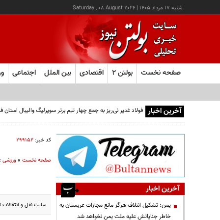
شنبه ۱۷ مرداد ۱۴۰۵
|
Saturday , 08 August 2026
صفحه نخست
بولتن ۲
اقتصادی
بین الملل
اجتماعی
ور
آخرین اخبار
فولاد غدیر نی‌ریز به جمع چهار تیم برتر سوپرلیگ والیبال استان
کد خبر:
۲۹۹۱۵۲
صفحه نخست
»
ورزشی
»
آخرین اخبار
سایت نقل و انتقالات تو
یمن: تشکیل ائتلاف هرگز مانع مجازات عربستان به
خاطر جنایاتش علیه ملت یمن نخواهد شد