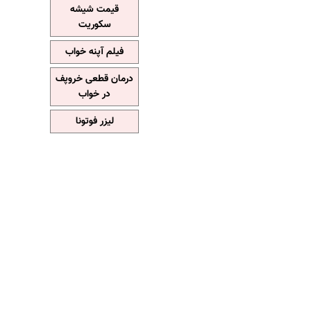
قیمت شیشه
سکوریت
فیلم آپنه خواب
درمان قطعی خروپف
در خواب
لیزر فوتونا