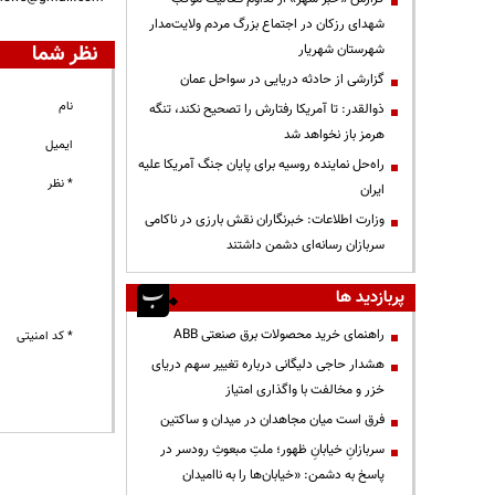
شهدای رزکان در اجتماع بزرگ مردم ولایت‌مدار
نظر شما
شهرستان شهریار
گزارشی از حادثه دریایی در سواحل عمان
نام
ذوالقدر: تا آمریکا رفتارش را تصحیح نکند، تنگه
هرمز باز نخواهد شد
ایمیل
راه‌حل نماینده روسیه برای پایان جنگ آمریکا علیه
* نظر
ایران
وزارت اطلاعات: خبرنگاران نقش بارزی در ناکامی
سربازان رسانه‌ای دشمن داشتند
پربازدید ها
راهنمای خرید محصولات برق صنعتی ABB
* کد امنیتی
هشدار حاجی دلیگانی درباره تغییر سهم دریای
خزر و مخالفت با واگذاری امتیاز
فرق است میان مجاهدان در میدان و ساکتین
سربازانِ خیابانِ ظهور؛ ملتِ مبعوثِ رودسر در
پاسخ به دشمن: «خیابان‌ها را به ناامیدان