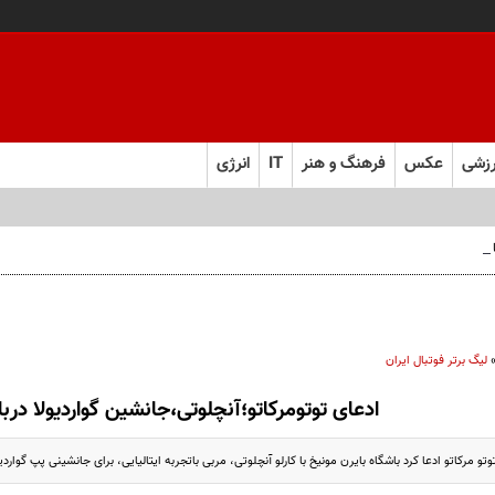
زشی
عکس
فرهنگ و هنر
IT
انرژی
 فارس صعود کرد
لیگ برتر فوتبال ایران
ادعای توتومرکاتو؛آنچلوتی،جانشین گواردیولا دربا
تو مرکاتو ادعا کرد باشگاه بایرن مونیخ با کارلو آنچلوتی، مربی باتجربه ایتالیایی، ‏برای جانشینی پپ گواردیو