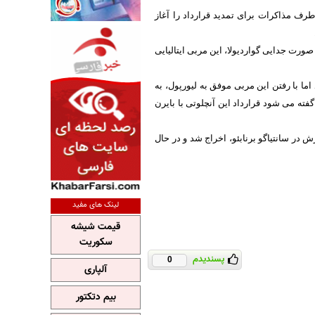
 ‏طرف مذاکرات برای تمدید قرارداد را آغاز
‏صورت جدایی گواردیولا، این مربی ایتالیایی
اما با رفتن این مربی موفق به لیورپول، به
گفته می شود قرارداد این آنچلوتی با بایرن
ر سانتیاگو برنابئو، اخراج شد و در حال
لینک های مفید
قیمت شیشه
سکوریت
پسندیدم
0
آلپاری
بیم دتکتور