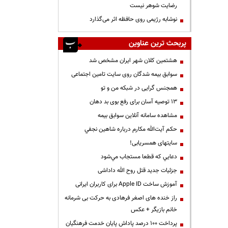
رضایت شوهر نیست
نوشابه رژیمی روی حافظه اثر می‌گذارد
پربحث ترین عناوین
هشتمین کلان شهر ایران مشخص شد
سوابق بیمه شدگان روی سایت تامین اجتماعی
همجنس گرایی در شبکه من و تو
13 توصیه آسان برای رفع بوی بد دهان
مشاهده سامانه آنلاين سوابق بیمه
حكم آيت‌الله مكارم درباره شاهين نجفي
سایتهای همسریابی!
دعايي كه قطعا مستجاب مي‌شود
جزئیات جدید قتل روح الله داداشی
آموزش ساخت Apple ID برای کاربران ایرانی
راز خنده های اصغر فرهادی به حرکت بی شرمانه
خانم بازیگر + عکس
پرداخت ۱۰۰ درصد پاداش پایان خدمت فرهنگیان