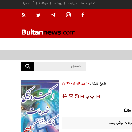
تماس با ما
|
درباره ما
|
پیوندها
|
خبرنامه
|
آب و هوا
تاریخ انتشار:
۲۰ مهر ۱۳۹۴ - ۲۲:۴۷
‍‍‍ پ
پ
یرن
لا به توافق رسید.‏