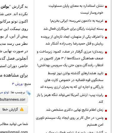
نشان استاندارد به معنای پایان مسئولیت
به گزارش "
بولتن 
خودروساز نیست
نکرده اند. حتی شا
غریبه به دادمون نمی‌رسه؛ ایرانی بخریم!
اکنون توتو مرکاتو 
بسته اینترنت رایگان برای خبرنگاران فعال شد
روی نیمکت این تیم 
پیش از این، از یو
با اعتراف یکی از متهمان، ابعاد تازه‌ای از پرونده
ربایش و قتل حمیدرضا رجب‌زاده آشکار شد
نظر می رسد مدیران
در صورت نهایی ‏شد
ریمـدان؛ مرزی گرفتار در صف، کمبود زیرساخت و
ضعف هماهنگی دستگاه‌ها / ۳ هزار کامیون در
آنچلوتی فصل گذشت
انتظار، رانندگان بدون حتی یک سرویس بهداشتی!
حاضر، دوران استر
تایید هشدارهای گذشته بولتن نیوز توسط
برای مشاهده مطا
سخنگوی قوه قضائیه در خصوص کارت های
منبع:
ورزش 3
بارزگانی و اجاره ای که به بحران ارزی رسیده اند
برچسب ها:
توتو مرک
رابرت پیپ: ارتش آمریکا نمی‌تواند تنگه هرمز را باز
کند
گزارش خطا
زمان اعلام نتایج نهایی دکتری مشخص شد
ونس: در حال کار بر روی ایجاد یک سیستم ناوبری
شما می توانید مطالب 
امن هستیم
nnews@gmail.com
گزارش «خبر شهر» از تداوم فعالیت موکب