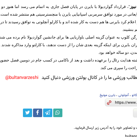
نیوز
"، قرارداد گواردیولا با بایرن در پایان فصل جاری به اتمام می رسد اما هنوز دو
یعاتی در مورد توافق سرمربی اسپانیایی ‏بایرن با منچسترسیتی هم منتشر شده است.‏
اعلام کرد بایرنی ها هم دست به کار شده اند و با کارلو آنچلوتی به توافق رسیدند تا در 
بنشیند.‏
رگن کلوپ به عنوان گزینه اصلی باواریایی ها برای جانشین گواردیولا نام برده می شد ‏
 بایرن برای اینکه گزینه بعدی شان را از ‏دست ندهند، با کارلتو وارد مذاکره شدند. 
ن، دو ساله خواهد بود.‏
ه هدایت رئال را برعهده داشت و بعد از ناکامی در کسب جام در دومین فصل حضورش د
احت را سپری می کند.
لب ورزشی ما را در کانال بولتن ورزشی دنبال کنید
bultanvarzeshi@
اتو
،
آنچلوتی
،
بایرن مونیخ
و تصاویر خود را به آدرس زیر ارسال فرمایید.
bulta