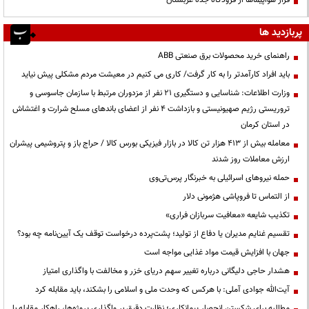
فرار هواپیماها از فرودگاه جده عربستان
پربازدید ها
راهنمای خرید محصولات برق صنعتی ABB
باید افراد کارآمدتر را به کار گرفت/ کاری می کنیم در معیشت مردم مشکلی پیش نیاید
وزارت اطلاعات: شناسایی و دستگیری ۲۱ نفر از مزدوران مرتبط با سازمان جاسوسی و
تروریستی رژیم صهیونیستی و بازداشت ۴ نفر از اعضای باندهای مسلح شرارت و اغتشاش
در استان کرمان
معامله بیش از ۴۱۳ هزار تن کالا در بازار فیزیکی بورس کالا / حراج باز و پتروشیمی پیشران
ارزش معاملات روز شدند
حمله نیروهای اسرائیلی به خبرنگار پرس‌تی‌وی
از التماس تا فروپاشی هژمونی دلار
تکذیب شایعه «معافیت سربازان فراری»
تقسیم غنایم مدیران یا دفاع از تولید؛ پشت‌پرده درخواست توقف یک آیین‌نامه چه بود؟
جهان با افزایش قیمت مواد غذایی مواجه است
هشدار حاجی دلیگانی درباره تغییر سهم دریای خزر و مخالفت با واگذاری امتیاز
آیت‌الله جوادی آملی: با هرکس که وحدت ملی و اسلامی را بشکند، باید مقابله کرد
مطالبه برای شکستن انحصار پیمانکاری؛ نظارت دقیق بر واگذاری پروژه‌ها، راهکار مقابله با