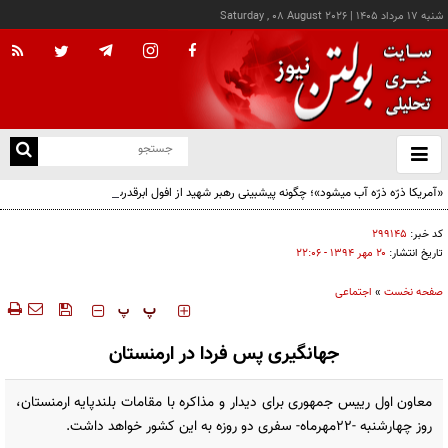
شنبه ۱۷ مرداد ۱۴۰۵
|
Saturday , 08 August 2026
از
و
ته
«آمریکا ذرّه ذرّه آب میشود»؛ چگونه پیشبینی رهبر شهید از افول ابرقدرت به حقیقت پیوست؟
ن
نو
کد خبر:
۲۹۹۱۴۵
تاریخ انتشار:
۲۰ مهر ۱۳۹۴ - ۲۲:۰۶
صفحه نخست
»
اجتماعی
‍‍‍ پ
پ
جهانگیری پس فردا در ارمنستان
معاون اول رییس جمهوری برای دیدار و مذاکره با مقامات بلندپایه ارمنستان،
روز چهارشنبه -22مهرماه- سفری دو روزه به این کشور خواهد داشت.