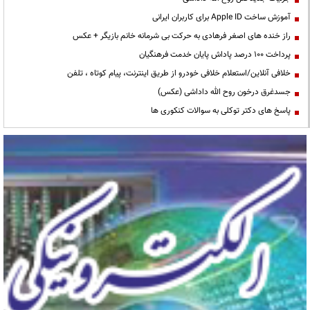
آموزش ساخت Apple ID برای کاربران ایرانی
راز خنده های اصغر فرهادی به حرکت بی شرمانه خانم بازیگر + عکس
پرداخت ۱۰۰ درصد پاداش پایان خدمت فرهنگیان
خلافی آنلاین/استعلام خلافی خودرو از طریق اینترنت، پیام کوتاه ، تلفن
جسدغرق درخون روح الله داداشی (عکس)
پاسخ های دکتر توکلی به سوالات کنکوری ها