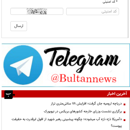
* کد امنیتی
آخرین اخبار
دریاچه ارومیه جان گرفت؛ افزایش ۷۸ سانتی‌متری تراز
برگزاری نشست وزرای خارجه کشورهای بریکس در نیویورک
«آمریکا ذرّه ذرّه آب میشود»؛ چگونه پیشبینی رهبر شهید از افول ابرقدرت به حقیقت
پیوست؟