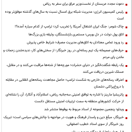
دعوت مجدد عربستان از نخست‌وزیر عراق برای سفر به ریاض
رئیس کمیسیون انرژی: مدیریت شبکه برق امسال نسبت به سال‌های گذشته موفق‌تر بوده
است
چاک شومر: جنگ ایران اشتغال آمریکا را تخریب کرد؛ ترامپ از کدام سیاره آمده؟!
اتاق پول دولت در دل بورس؛ مستمری بازنشستگان، وثیقه بازی بزرگ‌ها
رد ورود تمامی معتادان به اتاق‌های مدیریت مصرف؛ شرایط خاص پذیرش
حرف‌های صمیمانه یک تیم رسانه‌ای در روز خبرنگار؛ از سختی‌های کار، ندیده‌شدن زحمات و
ماندن پای مردم
یک رابطه شگفت‌انگیز در دنیای حشرات؛ مورچه‌ها از شته‌ها مراقبت می‌کنند و در مقابل،
عسلک شیرین دریافت می‌کنند
اعتراف رسانه‌های خارجی به شکست ترامپ؛ حاصل مجاهدت رسانه‌های انقلابی در مقابله
با دروغ‌پراکنی دشمنان
پاتریشیا مارینز با اشاره به توافق امنیتی سه‌جانبه ریاض، اسلام‌آباد و آنکارا، آن را نشانه‌ای
از حرکت کشورهای منطقه به سمت ترتیبات امنیتی مستقل دانست
ویدئو؛ پنجمین مجموعه از اسناد مربوط به یوفوها منتشر شد
خبرنگار، مبلّغ دین و پاسدار فرهنگ و هویت در مواجهه با چالش‌های سیاسی است؛ تبریک
روز خبرنگار از سوی استاد خطیب اصفهانی.