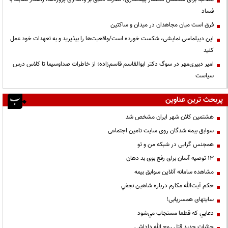
فساد
فرق است میان مجاهدان در میدان و ساکتین
این دیپلماسی نمایشی، شکست خورده است/واقعیت‌ها را بپذیرید و به تعهدات خود عمل
کنید
امیر دبیری‌مهر در سوگ دکتر ابوالقاسم قاسم‌زاده؛ از خاطرات صداوسیما تا کلاس درس
سیاست
پربحث ترین عناوین
هشتمین کلان شهر ایران مشخص شد
سوابق بیمه شدگان روی سایت تامین اجتماعی
همجنس گرایی در شبکه من و تو
13 توصیه آسان برای رفع بوی بد دهان
مشاهده سامانه آنلاين سوابق بیمه
حكم آيت‌الله مكارم درباره شاهين نجفي
سایتهای همسریابی!
دعايي كه قطعا مستجاب مي‌شود
جزئیات جدید قتل روح الله داداشی