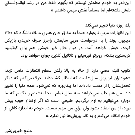
اين‌قدر به خودم مطمئن نيستم كه بگويم فقط من در رشد لواندوفسكي
نقش داشته‌ام اما مسلماً نقش مهمي داشتم.»
يك روزه دنيا تغيير نمي‌كند
اين اظهارات مربي تازه‌وارد حتماً به مذاق جان هنري مالك باشگاه كه 350
ميليون پوند را به درخواست مربي سابقش راجرز صرف خريدن بازيكن
كرده، خوش خواهد آمد. در عين حال خبر خوشي هم براي كوتينيو،
كريستين بنتكه، روبرتو فيرمينيو و ناتانيل كلاين جوان خواهد بود.
كلوپ البته سعي دارد از حالا به بالا رفتن سطح انتظارات دامن نزند:
«هواداران ليورپول سال‌هاست كه انتظار كشيده‌اند. درك مي‌كنم كه ديگر
تحمل‌شان را از دست داده‌اند اما يك‌روزه كه نمي‌شود همه دنيا را تغيير
داد. من هم دلم نمي‌خواهد سه سال تمام اينجا بنشينم و بگويم كه ما
دوباره مي‌توانيم به اوج برگرديم. طبيعي است كه اگر اوضاع خوب پيش
نرود، از من انتقاد بشود ولي براي من مهم نيست. خودم به اندازه كافي از
خودم انتقاد مي‌كنم و به نقد بيروني‌ها نياز ندارم.»
منبع:خبرورزشی