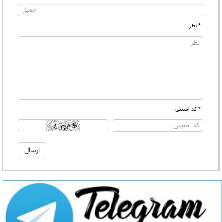
* نظر
* کد امنیتی