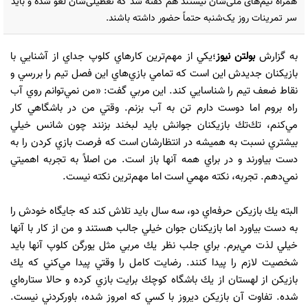
همراه تیم‌های ملی‌شان نیستند هم گفته شد که تعطیلی‌شان لغو شده و باید
سر تمرینات روز یک‌شنبه حتماً حضور داشته باشند.
به گزارش
بولتن نیوز
؛يكي از مهم‌ترين كارهاي كلوپ جداي از آشنايي با
بازيكنان جديدش اين است كه تمامي بازي‌هاي اين فصل تيم را بررسي و
نقاط ضعف تيم را شناسايي كند. اين مربي گفت: «من نمي‌توانم روي آب
راه بروم اما دوست دارم تن به آب بزنم. وقتي من در باشگاهي كار
مي‌كنم، تك‌تك بازيكنان جوانش بايد لبخند بزنند چون شانس خيلي
بيشتري نسبت به هميشه در انتظارشان است كه فرصت بازي كردن را به‌
دست بياورند و در براي همه آنها باز است. من اصلاً به تجربه اهميتي
نمي‌دهم. تجربه، نكته مهمي است اما مهم‌ترين نكته نيست.
البته يك بازيكن حرفه‌اي دو، سه سال بايد تلاش كند كه جايگاه خودش را
به‌ دست بياورد اما بازيكنان جوان خيلي جالب هستند و من از كار با آنها
خيلي لذت مي‌برم. براي جلب نظر يك مربي مثل يورگن كلوپ آنها بايد
شخصيت لازم را پيدا كنند. رضايت كامل را وقتي پيدا مي‌كني كه يك
بازيكن از لهستان از يك باشگاه كوچك برايت بازي كرده و حالا ستاره‌اي
شده. تفاوت آن بازيكن ديروز با كسي كه امروز شده، باوركردني نيست.