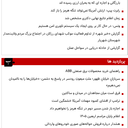
بارزگانی و اجاره ای که به بحران ارزی رسیده اند
رابرت پیپ: ارتش آمریکا نمی‌تواند تنگه هرمز را باز کند
زمان اعلام نتایج نهایی دکتری مشخص شد
ونس: در حال کار بر روی ایجاد یک سیستم ناوبری امن هستیم
گزارش «خبر شهر» از تداوم فعالیت موکب شهدای رزکان در اجتماع بزرگ مردم ولایت‌مدار
شهرستان شهریار
گزارشی از حادثه دریایی در سواحل عمان
پربازدید ها
راهنمای خرید محصولات برق صنعتی ABB
سربازانِ خیابانِ ظهور؛ ملتِ مبعوثِ رودسر در پاسخ به دشمن: «خیابان‌ها را به ناامیدان
نمی‌دهیم»
فرق است میان مجاهدان در میدان و ساکتین
ترامپ از افشای کمبود مهمات آمریکا خشمگین است
اجازه باز شدن مسیر دوم در تنگه هرمز را نخواهیم داد
اعلام پایان مراسم اربعین ۱۴۰۵
هشدار درباره فروش حواله‌های صوری خودروهای وارداتی