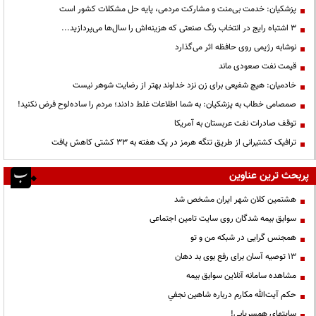
پزشکیان: خدمت بی‌منت و مشارکت مردمی، پایه حل مشکلات کشور است
3 اشتباه رایج در انتخاب رنگ صنعتی که هزینه‌اش را سال‌ها می‌پردازید...
نوشابه رژیمی روی حافظه اثر می‌گذارد
قیمت نفت صعودی ماند
خادمیان: هیچ شفیعی برای زن نزد خداوند بهتر از رضایت شوهر نیست
صمصامی خطاب به پزشکیان: به شما اطلاعات غلط دادند؛ مردم را ساده‌لوح فرض نکنید!
توقف صادرات نفت عربستان به آمریکا
ترافیک کشتیرانی از طریق تنگه هرمز در یک هفته به ۳۳ کشتی کاهش یافت
پربحث ترین عناوین
هشتمین کلان شهر ایران مشخص شد
سوابق بیمه شدگان روی سایت تامین اجتماعی
همجنس گرایی در شبکه من و تو
13 توصیه آسان برای رفع بوی بد دهان
مشاهده سامانه آنلاين سوابق بیمه
حكم آيت‌الله مكارم درباره شاهين نجفي
سایتهای همسریابی!