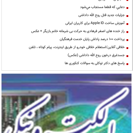
دعايي كه قطعا مستجاب مي‌شود
جزئیات جدید قتل روح الله داداشی
آموزش ساخت Apple ID برای کاربران ایرانی
راز خنده های اصغر فرهادی به حرکت بی شرمانه خانم بازیگر + عکس
پرداخت ۱۰۰ درصد پاداش پایان خدمت فرهنگیان
خلافی آنلاین/استعلام خلافی خودرو از طریق اینترنت، پیام کوتاه ، تلفن
جسدغرق درخون روح الله داداشی (عکس)
پاسخ های دکتر توکلی به سوالات کنکوری ها