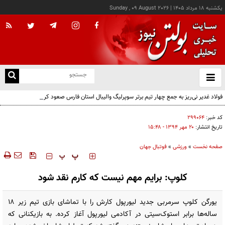
يکشنبه ۱۸ مرداد ۱۴۰۵
|
Sunday , 09 August 2026
از
و
ته
فولاد غدیر نی‌ریز به جمع چهار تیم برتر سوپرلیگ والیبال استان فارس صعود کرد
ن
نو
کد خبر:
۲۹۹۰۶۴
تاریخ انتشار:
۲۰ مهر ۱۳۹۴ - ۱۵:۴۸
صفحه نخست
»
ورزشی
»
فوتبال جهان
‍‍‍ پ
پ
کلوپ: برایم مهم نیست که کارم نقد شود
یورگن کلوپ سرمربی جدید لیورپول کارش را با تماشای بازی تیم زیر 18
ساله‌ها برابر استوک‌سیتی در آکادمی لیورپول آغاز کرده. به بازیکنانی که