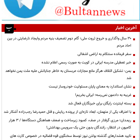
آخرین اخبار
۳۰ سال واگذاری و خروج ثروت ملی؛ گام دوم تضعیف بنیه مردم وایجاد نارضایتی در بین
احاد مردم
سفر فرمانده سنتکام به اراضی اشغالی
خبر تعطیلی مدرسه ایرانی در کویت به صورت رسمی اعلام نشده
یمن: تشکیل ائتلاف هرگز مانع مجازات عربستان به خاطر جنایاتش علیه ملت یمن نخواهد
شد
نشان استاندارد به معنای پایان مسئولیت خودروساز نیست
غریبه به دادمون نمی‌رسه؛ ایرانی بخریم!
بسته اینترنت رایگان برای خبرنگاران فعال شد
با اعتراف یکی از متهمان، ابعاد تازه‌ای از پرونده ربایش و قتل حمیدرضا رجب‌زاده آشکار شد
ریمـدان؛ مرزی گرفتار در صف، کمبود زیرساخت و ضعف هماهنگی دستگاه‌ها / ۳ هزار
کامیون در انتظار، رانندگان بدون حتی یک سرویس بهداشتی!
تایید هشدارهای گذشته بولتن نیوز توسط سخنگوی قوه قضائیه در خصوص کارت های