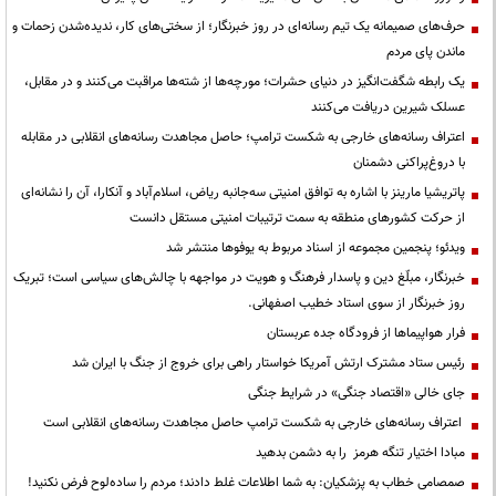
حرف‌های صمیمانه یک تیم رسانه‌ای در روز خبرنگار؛ از سختی‌های کار، ندیده‌شدن زحمات و
ماندن پای مردم
یک رابطه شگفت‌انگیز در دنیای حشرات؛ مورچه‌ها از شته‌ها مراقبت می‌کنند و در مقابل،
عسلک شیرین دریافت می‌کنند
اعتراف رسانه‌های خارجی به شکست ترامپ؛ حاصل مجاهدت رسانه‌های انقلابی در مقابله
با دروغ‌پراکنی دشمنان
پاتریشیا مارینز با اشاره به توافق امنیتی سه‌جانبه ریاض، اسلام‌آباد و آنکارا، آن را نشانه‌ای
از حرکت کشورهای منطقه به سمت ترتیبات امنیتی مستقل دانست
ویدئو؛ پنجمین مجموعه از اسناد مربوط به یوفوها منتشر شد
خبرنگار، مبلّغ دین و پاسدار فرهنگ و هویت در مواجهه با چالش‌های سیاسی است؛ تبریک
روز خبرنگار از سوی استاد خطیب اصفهانی.
فرار هواپیماها از فرودگاه جده عربستان
رئیس ستاد مشترک ارتش آمریکا خواستار راهی برای خروج از جنگ با ایران شد
جای خالی «اقتصاد جنگی» در شرایط جنگی
اعتراف رسانه‌های خارجی به شکست ترامپ حاصل مجاهدت رسانه‌های انقلابی است
مبادا اختیار تنگه هرمز را به دشمن بدهید
صمصامی خطاب به پزشکیان: به شما اطلاعات غلط دادند؛ مردم را ساده‌لوح فرض نکنید!