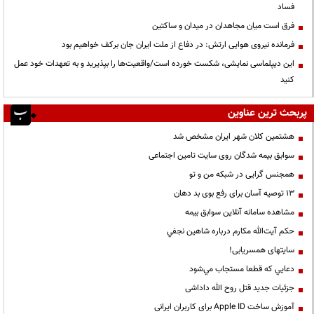
فساد
فرق است میان مجاهدان در میدان و ساکتین
فرمانده نیروی هوایی ارتش: در دفاع از ملت ایران جان برکف خواهیم بود
این دیپلماسی نمایشی، شکست خورده است/واقعیت‌ها را بپذیرید و به تعهدات خود عمل
کنید
پربحث ترین عناوین
هشتمین کلان شهر ایران مشخص شد
سوابق بیمه شدگان روی سایت تامین اجتماعی
همجنس گرایی در شبکه من و تو
13 توصیه آسان برای رفع بوی بد دهان
مشاهده سامانه آنلاين سوابق بیمه
حكم آيت‌الله مكارم درباره شاهين نجفي
سایتهای همسریابی!
دعايي كه قطعا مستجاب مي‌شود
جزئیات جدید قتل روح الله داداشی
آموزش ساخت Apple ID برای کاربران ایرانی