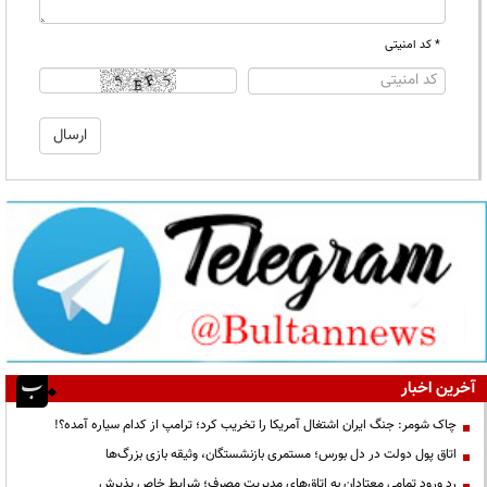
* کد امنیتی
آخرین اخبار
چاک شومر: جنگ ایران اشتغال آمریکا را تخریب کرد؛ ترامپ از کدام سیاره آمده؟!
اتاق پول دولت در دل بورس؛ مستمری بازنشستگان، وثیقه بازی بزرگ‌ها
رد ورود تمامی معتادان به اتاق‌های مدیریت مصرف؛ شرایط خاص پذیرش