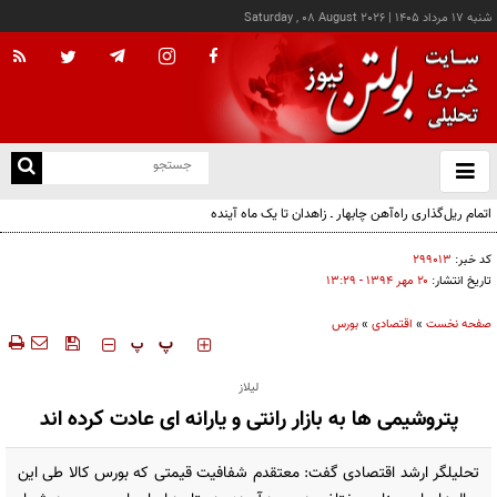
شنبه ۱۷ مرداد ۱۴۰۵
|
Saturday , 08 August 2026
از
و
ته
ن
نو
کد خبر:
۲۹۹۰۱۳
تاریخ انتشار:
۲۰ مهر ۱۳۹۴ - ۱۳:۲۹
صفحه نخست
»
اقتصادی
»
بورس
‍‍‍ پ
پ
لیلاز
پتروشیمی ها به بازار رانتی و یارانه ای عادت کرده اند
تحلیلگر ارشد اقتصادی گفت: معتقدم شفافیت قیمتی که بورس کالا طی این