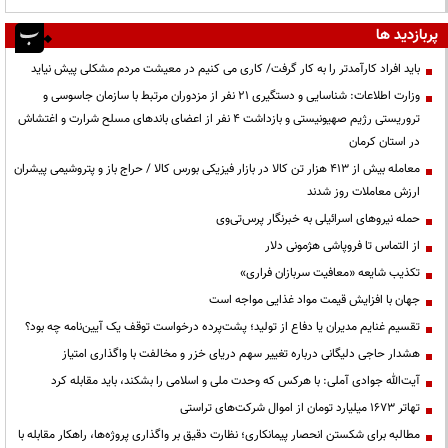
پربازدید ها
باید افراد کارآمدتر را به کار گرفت/ کاری می کنیم در معیشت مردم مشکلی پیش نیاید
وزارت اطلاعات: شناسایی و دستگیری ۲۱ نفر از مزدوران مرتبط با سازمان جاسوسی و
تروریستی رژیم صهیونیستی و بازداشت ۴ نفر از اعضای باندهای مسلح شرارت و اغتشاش
در استان کرمان
معامله بیش از ۴۱۳ هزار تن کالا در بازار فیزیکی بورس کالا / حراج باز و پتروشیمی پیشران
ارزش معاملات روز شدند
حمله نیروهای اسرائیلی به خبرنگار پرس‌تی‌وی
از التماس تا فروپاشی هژمونی دلار
تکذیب شایعه «معافیت سربازان فراری»
جهان با افزایش قیمت مواد غذایی مواجه است
تقسیم غنایم مدیران یا دفاع از تولید؛ پشت‌پرده درخواست توقف یک آیین‌نامه چه بود؟
هشدار حاجی دلیگانی درباره تغییر سهم دریای خزر و مخالفت با واگذاری امتیاز
آیت‌الله جوادی آملی: با هرکس که وحدت ملی و اسلامی را بشکند، باید مقابله کرد
تهاتر ۱۶۷۳ میلیارد تومان از اموال شرکت‌های تراستی
مطالبه برای شکستن انحصار پیمانکاری؛ نظارت دقیق بر واگذاری پروژه‌ها، راهکار مقابله با