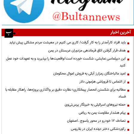
آخرین اخبار
باید افراد کارآمدتر را به کار گرفت/ کاری می کنیم در معیشت مردم مشکلی پیش نیاید
هدف قرار گرفتن اتاق‌ فرماندهی مزدوران عربستان در یمن
این دیپلماسی نمایشی، شکست خورده است/واقعیت‌ها را بپذیرید و به تعهدات خود عمل
کنید
امید مالباختگان رمزارز آبکی به فروش اموال محکومان
از التماس تا فروپاشی هژمونی دلار
مطالبه برای شکستن انحصار پیمانکاری؛ نظارت دقیق بر واگذاری پروژه‌ها، راهکار مقابله با
فساد
حمله نیروهای اسرائیلی به خبرنگار پرس‌تی‌وی
پیام هشدار مقاومت یمن به ریاض
تصادف ۱۲ خودرو در محور یاسوج ـ اصفهان
رکوردشکنی دختر دونده ایران در بلاروس