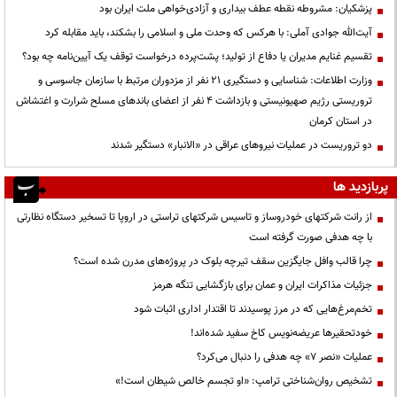
پزشکیان: مشروطه نقطه عطف بیداری و آزادی‌خواهی ملت ایران بود
آیت‌الله جوادی آملی: با هرکس که وحدت ملی و اسلامی را بشکند، باید مقابله کرد
تقسیم غنایم مدیران یا دفاع از تولید؛ پشت‌پرده درخواست توقف یک آیین‌نامه چه بود؟
وزارت اطلاعات: شناسایی و دستگیری ۲۱ نفر از مزدوران مرتبط با سازمان جاسوسی و
تروریستی رژیم صهیونیستی و بازداشت ۴ نفر از اعضای باندهای مسلح شرارت و اغتشاش
در استان کرمان
دو تروریست در عملیات نیروهای عراقی در «الانبار» دستگیر شدند
پربازدید ها
از رانت‌ شرکتهای خودروساز و تاسیس شرکتهای تراستی در اروپا تا تسخیر دستگاه نظارتی
با چه هدفی صورت گرفته است
چرا قالب وافل جایگزین سقف تیرچه بلوک در پروژه‌های مدرن شده است؟
جزئیات مذاکرات ایران و عمان برای بازگشایی تنگه هرمز
تخم‌مرغ‌هایی که در مرز پوسیدند تا اقتدار اداری اثبات شود
خودتحقیرها عریضه‌نویس کاخ سفید شده‌اند!
عملیات «نصر ۷» چه هدفی را دنبال می‌کرد؟
تشخیص روان‌شناختی ترامپ: «او تجسم خالص شیطان است!»