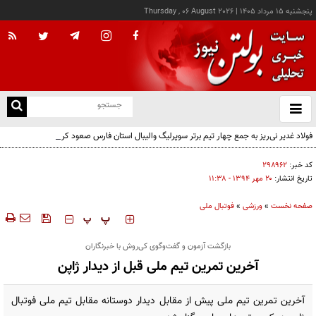
پنجشنبه ۱۵ مرداد ۱۴۰۵
|
Thursday , 06 August 2026
از
و
ته
فولاد غدیر نی‌ریز به جمع چهار تیم برتر سوپرلیگ والیبال استان فارس صعود کرد
ن
نو
کد خبر:
۲۹۸۹۶۲
تاریخ انتشار:
۲۰ مهر ۱۳۹۴ - ۱۱:۳۸
صفحه نخست
»
ورزشی
»
فوتبال ملی
‍‍‍ پ
پ
بازگشت آزمون و گفت‌وگوی کی‌روش با خبرنگاران
آخرین تمرین تیم ملی‌ قبل از دیدار ژاپن
آخرین تمرین تیم ‌ملی پیش از مقابل دیدار دوستانه مقابل تیم ملی فو‌تبا‌ل