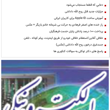
دعايي كه قطعا مستجاب مي‌شود
جزئیات جدید قتل روح الله داداشی
آموزش ساخت Apple ID برای کاربران ایرانی
راز خنده های اصغر فرهادی به حرکت بی شرمانه خانم بازیگر + عکس
پرداخت ۱۰۰ درصد پاداش پایان خدمت فرهنگیان
خلافی آنلاین/استعلام خلافی خودرو از طریق اینترنت، پیام کوتاه ، تلفن
جسدغرق درخون روح الله داداشی (عکس)
پاسخ های دکتر توکلی به سوالات کنکوری ها