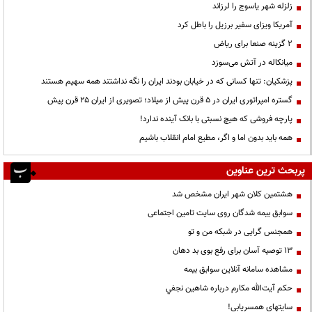
زلزله شهر یاسوج را لرزاند
آمریکا ویزای سفیر برزیل را باطل کرد
۲ گزینه صنعا برای ریاض
میانکاله در آتش می‌سوزد
پزشکیان: تنها کسانی که در خیابان بودند ایران را نگه نداشتند همه سهیم هستند
گستره امپراتوری ایران در ۵ قرن پیش از میلاد؛ تصویری از ایران ۲۵ قرن پیش
پارچه فروشی که هیچ نسبتی با بانک آینده ندارد!
همه باید بدون اما و اگر، مطیع امام انقلاب باشیم
پربحث ترین عناوین
هشتمین کلان شهر ایران مشخص شد
سوابق بیمه شدگان روی سایت تامین اجتماعی
همجنس گرایی در شبکه من و تو
13 توصیه آسان برای رفع بوی بد دهان
مشاهده سامانه آنلاين سوابق بیمه
حكم آيت‌الله مكارم درباره شاهين نجفي
سایتهای همسریابی!