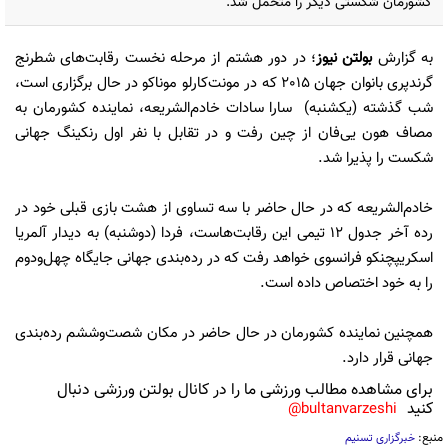
کشورمان شکستی دیگر را متحمل شد.
به گزارش
بولتن نیوز
؛ در دور هشتم از مرحله نخست رقابت‌های شطرنج
گرندپری بانوان جهان 2015 که در مونت‌کارلو موناکو در حال برگزاری است،
شب گذشته (یکشنبه) سارا سادات خادم‌الشریعه، نماینده کشورمان به
مصاف هون یی‌فان از چین رفت و در تقابل با نفر اول رنکینگ جهانی
شکست را پذیرا شد.
خادم‌الشریعه که در حال حاضر با سه تساوی از هشت بازی‌ قبلی خود در
رده آخر جدول 12 تیمی این رقابت‌هاست، فردا (دوشنبه) به دیدار آلمریا
اسکریپچنکو فرانسوی خواهد رفت که در رده‌بندی جهانی جایگاه چهل‌و‌دوم
را به خود اختصاص داده است.
همچنین نماینده کشورمان در حال حاضر در مکان شصت‌و‌ششم رده‌بندی
جهانی قرار دارد.
برای مشاهده مطالب ورزشی ما را در کانال بولتن ورزشی دنبال
کنید
bultanvarzeshi@
منبع:
خبرگزاری تسنیم