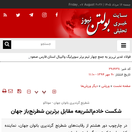
جمعه ۱۶ مرداد ۱۴۰۵
|
Friday , 07 August 2026
از
و
ته
فولاد غدیر نی‌ریز به جمع چهار تیم برتر سوپرلیگ والیبال استان فارس صعود کرد
ن
نو
کد خبر:
۲۹۸۹۳۸
تاریخ انتشار:
۲۰ مهر ۱۳۹۴ - ۱۱:۱۰
صفحه نخست
»
ورزشی
»
دیگر ورزش‌ها
‍‍‍ پ
پ
شطرنج گرندپری بانوان جهان - موناکو
شکست خادم‌الشریعه مقابل برترین شطرنج‌باز جهان
در چارچوب دور هشتم از رقابت‌های شطرنج گرندپری بانوان جهان، نماینده