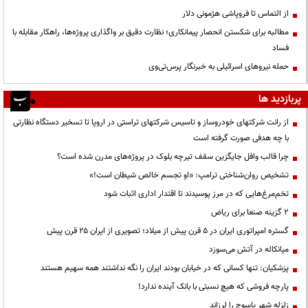
از التماس تا فروپاشی هژمونی دلار
مطالبه برای شکستن انحصار پیمانکاری؛ نظارت دقیق بر واگذاری پروژه‌ها، راهکار مقابله با
فساد
حمله نیروهای اسرائیلی به خبرنگار پرس‌تی‌وی
پربازدید ها
از رانت‌ شرکتهای خودروساز و تاسیس شرکتهای تراستی در اروپا تا تسخیر دستگاه نظارتی
با چه هدفی صورت گرفته است
چرا قالب وافل جایگزین سقف تیرچه بلوک در پروژه‌های مدرن شده است؟
تشخیص روان‌شناختی ترامپ: «او تجسم خالص شیطان است!»
تخم‌مرغ‌هایی که در مرز پوسیدند تا اقتدار اداری اثبات شود
۲ گزینه صنعا برای ریاض
گستره امپراتوری ایران در ۵ قرن پیش از میلاد؛ تصویری از ایران ۲۵ قرن پیش
میانکاله در آتش می‌سوزد
پزشکیان: تنها کسانی که در خیابان بودند ایران را نگه نداشتند همه سهیم هستند
پارچه فروشی که هیچ نسبتی با بانک آینده ندارد!
زلزله شهر یاسوج را لرزاند