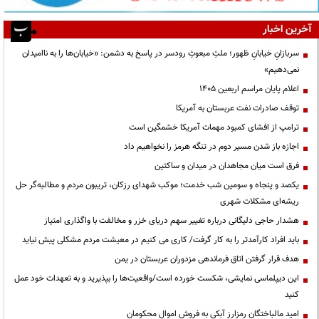
آخرین اخبار
سربازانِ خیابانِ ظهور؛ ملتِ مبعوثِ رودسر در پاسخ به دشمن: «خیابان‌ها را به ناامیدان
نمی‌دهیم»
اعلام پایان مراسم اربعین ۱۴۰۵
توقف صادرات نفت عربستان به آمریکا
ترامپ از افشای کمبود مهمات آمریکا خشمگین است
اجازه باز شدن مسیر دوم در تنگه هرمز را نخواهیم داد
فرق است میان مجاهدان در میدان و ساکتین
یکصد و پنجاه و سومین شب خدمت؛ موکب شهدای رزکان، تریبون مردم و مطالبه‌گر حل
ریشه‌ای مشکلات شهری
هشدار حاجی دلیگانی درباره تغییر سهم دریای خزر و مخالفت با واگذاری امتیاز
باید افراد کارآمدتر را به کار گرفت/ کاری می کنیم در معیشت مردم مشکلی پیش نیاید
هدف قرار گرفتن اتاق‌ فرماندهی مزدوران عربستان در یمن
این دیپلماسی نمایشی، شکست خورده است/واقعیت‌ها را بپذیرید و به تعهدات خود عمل
کنید
امید مالباختگان رمزارز آبکی به فروش اموال محکومان