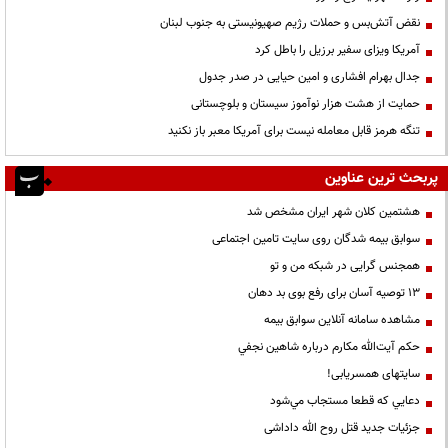
نقض آتش‌بس و حملات رژیم صهیونیستی به جنوب لبنان
آمریکا ویزای سفیر برزیل را باطل کرد
جدال بهرام افشاری و امین حیایی در صدر جدول
حمایت از هشت هزار نوآموز سیستان و بلوچستانی
تنگه هرمز قابل معامله نیست برای آمریکا معبر باز نکنید
پربحث ترین عناوین
هشتمین کلان شهر ایران مشخص شد
سوابق بیمه شدگان روی سایت تامین اجتماعی
همجنس گرایی در شبکه من و تو
13 توصیه آسان برای رفع بوی بد دهان
مشاهده سامانه آنلاين سوابق بیمه
حكم آيت‌الله مكارم درباره شاهين نجفي
سایتهای همسریابی!
دعايي كه قطعا مستجاب مي‌شود
جزئیات جدید قتل روح الله داداشی