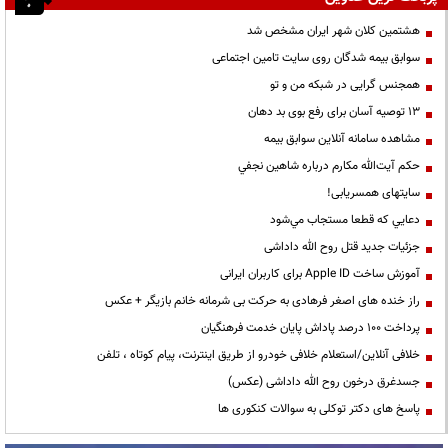
هشتمین کلان شهر ایران مشخص شد
سوابق بیمه شدگان روی سایت تامین اجتماعی
همجنس گرایی در شبکه من و تو
13 توصیه آسان برای رفع بوی بد دهان
مشاهده سامانه آنلاين سوابق بیمه
حكم آيت‌الله مكارم درباره شاهين نجفي
سایتهای همسریابی!
دعايي كه قطعا مستجاب مي‌شود
جزئیات جدید قتل روح الله داداشی
آموزش ساخت Apple ID برای کاربران ایرانی
راز خنده های اصغر فرهادی به حرکت بی شرمانه خانم بازیگر + عکس
پرداخت ۱۰۰ درصد پاداش پایان خدمت فرهنگیان
خلافی آنلاین/استعلام خلافی خودرو از طریق اینترنت، پیام کوتاه ، تلفن
جسدغرق درخون روح الله داداشی (عکس)
پاسخ های دکتر توکلی به سوالات کنکوری ها