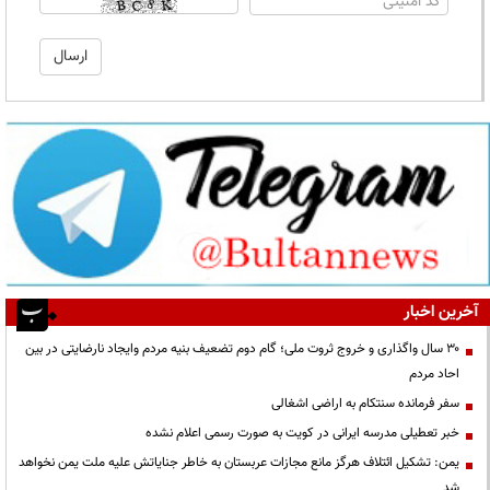
آخرین اخبار
۳۰ سال واگذاری و خروج ثروت ملی؛ گام دوم تضعیف بنیه مردم وایجاد نارضایتی در بین
احاد مردم
سفر فرمانده سنتکام به اراضی اشغالی
خبر تعطیلی مدرسه ایرانی در کویت به صورت رسمی اعلام نشده
یمن: تشکیل ائتلاف هرگز مانع مجازات عربستان به خاطر جنایاتش علیه ملت یمن نخواهد
شد