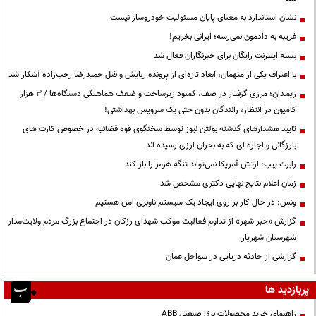
نشان استاندارد به معنای پایان مسئولیت خودروساز نیست
غریبه به دادمون نمی‌رسه؛ ایرانی بخریم!
بسته اینترنت رایگان برای خبرنگاران فعال شد
با اعتراف یکی از متهمان، ابعاد تازه‌ای از پرونده ربایش و قتل حمیدرضا رجب‌زاده آشکار شد
ریمـدان؛ مرزی گرفتار در صف، کمبود زیرساخت و ضعف هماهنگی دستگاه‌ها / ۳ هزار
کامیون در انتظار، رانندگان بدون حتی یک سرویس بهداشتی!
تایید هشدارهای گذشته بولتن نیوز توسط سخنگوی قوه قضائیه در خصوص کارت های
بارزگانی و اجاره ای که به بحران ارزی رسیده اند
رابرت پیپ: ارتش آمریکا نمی‌تواند تنگه هرمز را باز کند
زمان اعلام نتایج نهایی دکتری مشخص شد
ونس: در حال کار بر روی ایجاد یک سیستم ناوبری امن هستیم
گزارش «خبر شهر» از تداوم فعالیت موکب شهدای رزکان در اجتماع بزرگ مردم ولایت‌مدار
شهرستان شهریار
گزارشی از حادثه دریایی در سواحل عمان
پربازدید ها
راهنمای خرید محصولات برق صنعتی ABB