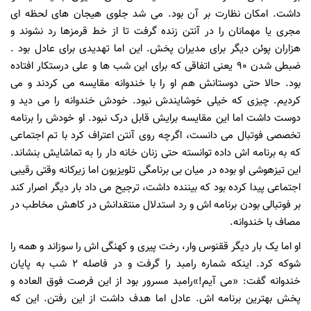
داشت. امکان نظارت بر آن بود. می شد جلوی هیجان های لحظه ای
مجری یا مهمانان را در آنتن زنده گرفت تا از خط قرمزها رد نشوند و
هزاران پوئن دیگر برای مدیران پخش. این اما تهدیدی برای عادل بود .
ضبطی شدن 90 یعنی اتفاقی که برای این شب ها و علی درستکار افتاده
بود. حالا حتی دوستانش هم او را با خندوانه مقایسه می کردند و می
کردیم. چیزی که خیلی خوشایندش نبود. خودش خندوانه را می دید و
دوست داشت اما این مقایسه برایش قابل درک نبود. او خودش را برنامه
تخصصی فوتبال می دانست، اگرچه روی آنتن اعتراف کرد با تم اجتماعی
که به برنامه اش داده توانسته حتی زنان خانه دار را به تماشایش بنشاند.
این تیزهوشی او بوده در میان بی برنامگی تلویزیون اما زیرکانه وقتی رقیبی
اجتماعی پیدا کرده بود که بیننده داشت، ترجیح می داد بار دیگر اصرار کند
بر فوتبالی بودن برنامه اش و رد استدلال منتقدانش در کاهش مخاطب در
مصاف با خندوانه.
او اما یک بار دیگر ققنوس وار، رخت پیری و کهنگی اش را سوزاند و همه را
شوکه کرد. اینکه شماره رامبد را گرفت و در فاصله 2 شب به پایان
خندوانه گفت: «می آیم!»رامبد مسرور بود از این فرصت فوق العاده و
پخش بهترین برنامه اش. عادل اما هدف داشت از این رفتن. این که