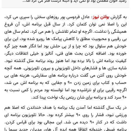
رامبد حوان مطمئن بود او نمی آید و البته درست فکر می کرد اما...
به گزارش
بولتن نیوز
: عادل فردوسی پور روزهای سختی را سپری می کرد،
این را اصلا نمی توان کتمان کرد. از سال قبل برنامه اش، آن فروغ
همیشگی را نداشت. اگرچه او تمام تلاشش را هم می کرد. تمام سال های
بی رقیبی و محبوبیت مطلق با کاهش پیامک ها روبرو شده بود، این برای
خودش هم سئوال بود که چرا و از پی حلش بود اما انگار همه چیز گره
خورده بود. اضافه کردن بحث های فنی، آنالیز و خیلی اتفاقات دیگر،
کیفیت برنامه اش را بالا برده بود اما هنوز روند برنامه مثل گذشته نبود.
شایه سازی ها و فشارهای داخل تلویزیونی و بیرون تلویزیونی. همه آنچه
خودش روی آنتن می گفت درباره برنامه های سفارشی، هزینه های بی
حساب و کتاب برای زمین زدن 90 و جفایی که به برنامه اش می شد،
اگرچه رقیبی برای او نتراشیده بود اما توانسته بود مردم را کمی نسبت به
90 سرد کند و برنامه برای شان ریتمی یک نواخت پیدا کند.
در یک سال گذشته اما آمدن یک برنامه با هدف خنداندن که اصلا هم
ورزشی نبود، فشار را روی 90 بیشتر کرده بود. حالا تلویزیون برنامه ای
داشت که در کنار 90 دیده می شد. این مجالی بود برای قیاس کردن.
برنامه ضبطی خندوانه اتفاقا همه ایده آل های مدیران جدید سیما را