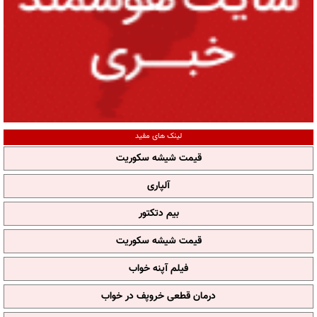
لینک های مفید
قیمت شیشه سکوریت
آلپاری
بیم دتکتور
قیمت شیشه سکوریت
فیلم آپنه خواب
درمان قطعی خروپف در خواب