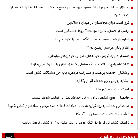
سربازانِ خیابانِ ظهور؛ ملتِ مبعوثِ رودسر در پاسخ به دشمن: «خیابان‌ها را به ناامیدان
نمی‌دهیم»
فرق است میان مجاهدان در میدان و ساکتین
ترامپ از افشای کمبود مهمات آمریکا خشمگین است
اجازه باز شدن مسیر دوم در تنگه هرمز را نخواهیم داد
اعلام پایان مراسم اربعین ۱۴۰۵
هشدار درباره فروش حواله‌های صوری خودروهای وارداتی
3 اشتباه رایج در انتخاب رنگ صنعتی که هزینه‌اش را سال‌ها می‌پردازید...
پزشکیان: خدمت بی‌منت و مشارکت مردمی، پایه حل مشکلات کشور است
نوشابه رژیمی روی حافظه اثر می‌گذارد
قیمت نفت صعودی ماند
خادمیان: هیچ شفیعی برای زن نزد خداوند بهتر از رضایت شوهر نیست
صمصامی خطاب به پزشکیان: به شما اطلاعات غلط دادند؛ مردم را ساده‌لوح فرض نکنید!
توقف صادرات نفت عربستان به آمریکا
ترافیک کشتیرانی از طریق تنگه هرمز در یک هفته به ۳۳ کشتی کاهش یافت
پربحث ترین عناوین