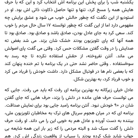
یکشنبه شب را برای پخش این برنامه اش انتخاب کرد و این که با حرف
هایش همه را مسخ کرد، تنها و تنها حاصل ذکاوت ذاتی اش بود. او در
استودیو از این نگفت که چطور حالش خوب می شود و عشق برایش چه
مفهومی دارد اما از این گفت که چطور توانسته 17 سال حال مردم را خوب
کند. سعی کرد به جای عادل بودن، صادق باشد و صادق بود. صادق بود تا
همه آنها که پای تلویزیون بودند خشک شان بزند. می شد بغض ته
صدایش را در وقت گفتن مشکلات حس کرد. وقتی می گفت پای اصولش
می ماند. آنتن نفروخته، از حقش استفاده نکرده تا چه رسد به
سوءاستفاده . وقتی حاضر نشد حتی در یک برنامه با تم خنده پنهان کند
که با بعضی نام ها در فوتبال مشکل دارد. داشت خودش را فریاد می کرد
و خوب فریاد کرد، به بهترین شکل.
عادل خیلی زیرکانه به بهترین برنامه ای رفت که باید می رفت. جایی که
می توانست حرف های مانده در دلش را بزند، حرف هایی که جای گفتن
شان در 90 خودش نبود. آنتن برنامه رامبد جایی بود برای نمایش صداقت.
برنامه ای که در میان هجوم سریال های ترک به مخاطبان تلویزیون ملی،
بیننده به دست آورده و عادل هم به خوبی این را می داند. او رفت حرف
دلش را گفت سبک شد و البته مردمی را که زیر بار این همه شایعه بی
جواب شاید شک کرده بودند را سیراب از واقعیت زندگی اش کرد. هم