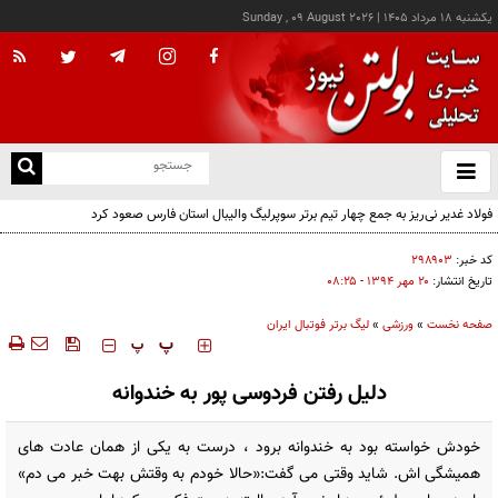
يکشنبه ۱۸ مرداد ۱۴۰۵
|
Sunday , 09 August 2026
از
و
ته
فولاد غدیر نی‌ریز به جمع چهار تیم برتر سوپرلیگ والیبال استان فارس صعود کرد
ن
نو
کد خبر:
۲۹۸۹۰۳
تاریخ انتشار:
۲۰ مهر ۱۳۹۴ - ۰۸:۲۵
صفحه نخست
»
ورزشی
»
لیگ برتر فوتبال ایران
‍‍‍ پ
پ
دلیل رفتن فردوسی پور به خندوانه
خودش خواسته بود به خندوانه برود ، درست به یکی از همان عادت های
همیشگی اش. شاید وقتی می گفت:«حالا خودم به وقتش بهت خبر می دم»