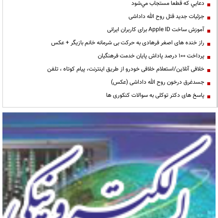
دعايي كه قطعا مستجاب مي‌شود
جزئیات جدید قتل روح الله داداشی
آموزش ساخت Apple ID برای کاربران ایرانی
راز خنده های اصغر فرهادی به حرکت بی شرمانه خانم بازیگر + عکس
پرداخت ۱۰۰ درصد پاداش پایان خدمت فرهنگیان
خلافی آنلاین/استعلام خلافی خودرو از طریق اینترنت، پیام کوتاه ، تلفن
جسدغرق درخون روح الله داداشی (عکس)
پاسخ های دکتر توکلی به سوالات کنکوری ها