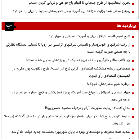
بحران اینفانتینو؛ از طرح جنجالی تا اتهام باج‌خواهی و قربانی کردن اسپانیا
رویترز مدعی شد: وزارت خزانه‌داری آمریکا برخی تحریم‌های مرتبط با ایران را لغو کرد
پربازدید ها
شیخ نعیم قاسم: توافق ایران و آمریکا، اسرائیل را مهار کرد
از رانت‌ شرکتهای خودروساز و تاسیس شرکتهای تراستی در اروپا تا تسخیر دستگاه نظارتی
با چه هدفی صورت گرفته است
چرا قالب وافل جایگزین سقف تیرچه بلوک در پروژه‌های مدرن شده است؟
صمصامی: ریشه مشکلات اقتصادی، گرانی نرخ ارز است/ طرح «تقویت پول ملی» در
کمیسیون اقتصادی رأی نیاورد
میناب؛ شهرِ مقبره‌های کوچک!
جهاد اسلامی: اسرائیل با چراغ سبز آمریکا، پروژه نسل‌کشی و کوچ اجباری مردم غزه را
ادامه می‌دهد
مدالِ اعتماد؛ روایت مدیریت آرام و نزدیک محمود خسروی‌وفا
سقوط تاریخی نرخ تولد در ایران؛ شمار نوزادان برای نخستین بار در ۶۰ سال گذشته زیر ۹۰۰
هزار نفر رفت
تمدید همه مجوزها و مهلت‌های ویژه تا پایان شهریور؛ بخشنامه جدید دولت ابلاغ شد