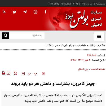
پنجشنبه ۱۵ مرداد ۱۴۰۵
|
Thursday , 06 August 2026
از
و
ته
تنگه هرمز قابل معامله نیست برای آمریکا معبر باز نکنید
ن
نو
کد خبر:
۲۹۸۸۸۲
تاریخ انتشار:
۲۰ مهر ۱۳۹۴ - ۰۶:۲۸
صفحه نخست
»
بین الملل
‍‍‍ پ
پ
جيمز کامرون: بشاراسد و داعش هر دو بايد بروند
نخست وزیر انگلیس در مصاحبه اختصاصی با شبکه الجزیره انگلیسی اظهار
داشت موضع ما این است که هم اسد و هم داعش باید بروند.