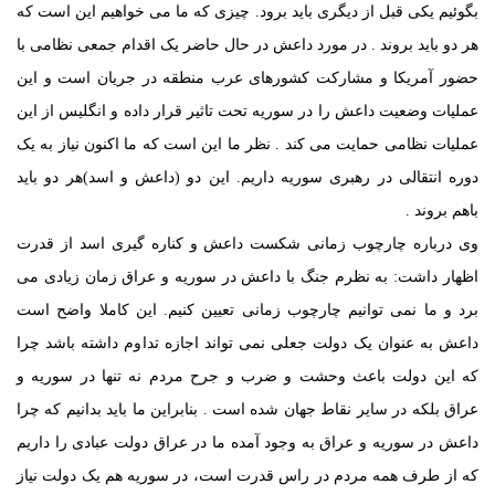
بگوئیم یکی قبل از دیگری باید برود. چیزی که ما می خواهیم این است که
هر دو باید بروند . در مورد داعش در حال حاضر یک اقدام جمعی نظامی با
حضور آمریکا و مشارکت کشورهای عرب منطقه در جریان است و این
عملیات وضعیت داعش را در سوریه تحت تاثیر قرار داده و انگلیس از این
عملیات نظامی حمایت می کند . نظر ما این است که ما اکنون نیاز به یک
دوره انتقالی در رهبری سوریه داریم. این دو (داعش و اسد)هر دو باید
باهم بروند .
وی درباره چارچوب زمانی شکست داعش و کناره گیری اسد از قدرت
اظهار داشت: به نظرم جنگ با داعش در سوریه و عراق زمان زیادی می
برد و ما نمی توانیم چارچوب زمانی تعیین کنیم. این کاملا واضح است
داعش به عنوان یک دولت جعلی نمی تواند اجازه تداوم داشته باشد چرا
که این دولت باعث وحشت و ضرب و جرح مردم نه تنها در سوریه و
عراق بلکه در سایر نقاط جهان شده است . بنابراین ما باید بدانیم که چرا
داعش در سوریه و عراق به وجود آمده ما در عراق دولت عبادی را داریم
که از طرف همه مردم در راس قدرت است، در سوریه هم یک دولت نیاز