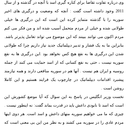
وی درباره تفاوت تقاضا برای کناره گیری اسد با آنچه در گذشته و از سال
2011 وجود داشته است گفت : آنچه که وضعیت و درگیری های اخیر
سوریه را با گذشته متمایز کرده این است که این درگیری ها خیلی
طولانی شده و خیلی از مردم متحمل آسیب شده اند و من فکر می کنم
مردم اکنون می توانند ببینند که این موضوع می تواند تعامل پذیرتر باشد.
بنابراین ما به یک فشار و تدبیر دیپلماتیک جدید نیاز داریم چرا که طولانی
شدن این درگیری ها به نفع هیچ کس نخواهد بود .این درگیری ها به نفع
سوریه نیست ، حتی به نفع کسانی که از اسد حمایت می کنند از جمله
روسیه و ایران هم نیست . آنها هم در سوریه منافعی دارند و همه نیازمند
پیشبرد اقدامات دیپلماتیک در چارچوب یک فرایند هستیم و این کاملا
روشن است .
نخست وزیر انگلیس در پاسخ به این سوال که آیا موضع کشورش این
است که اسد تا نابودی داعش باید در قدرت بماند گفت: نه اینطور نیست .
چیزی که ما می خواهیم سوریه منهای داعش و اسد است. هر دوی اینها
مردم عادی را در سوریه می کشند و به نظر من این بی معنی است که