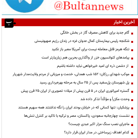
آخرین اخبار
گام جدید برای کاهش مصرف گاز در بخش خانگی
شکنجه رئیس بیمارستان کمال عدوان غزه در زندان رژیم صهیونیستی
تنگه هرمز قابل معامله نیست برای آمریکا معبر باز نکنید
پیامدهای کنوانسیون خزر از واگذاری بحرین هم زیان‌بارتر است
از دشمن ذره ای امید خیرخواهی نباید داشته باشیم
موکب شهدای رزکان؛ ۱۵۲ شب همدلی، خدمت و میزبانی از مردم ولایت‌مدار شهریار
پل شهرستان پل‌سفید پس از ۲۵ سال به مرحله بهره‌برداری رسید
گستره امپراتوری ایران در ۵ قرن پیش از میلاد؛ تصویری از ایران ۲۵ قرن پیش
وحدت مکرّراً و مؤکّداً تذکر داده شد
پزشکیان: تنها کسانی که در خیابان بودند ایران را نگه نداشتند همه سهیم هستند
نشست چهارجانبه سعودی، پاکستان، مصر و ترکیه با تاکید بر کنترل تنش‌ها
ماجرای نصب سنگ مزار اکبر عبدی چیست؟
کدام اهداف زیرساختی در مدار ایران قرار دارد؟