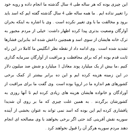
این چیزی بوده که هر ساله طی 4 سال گذشته ما انجام داده و رویه خود
را تغییر نداده ایم . ما همه ساله طی 4 سال گذشته گفته ایم که اسد باید
برود و مخالقت ما با وی تغییر نکرده است . وی با اشاره به اینکه بحران
آوارگان وضعیت بدتری پیدا کرده اظهار داشت: خیلی از مردم مجبور به
ترک خانه هایشان از سوی اسد و همچنین داعش شده اند بنابراین فشارها
تشدید شده است . وی ادامه داد از نقطه نظر انگلیس ما کاملا در این راه
ثابت قدم بوده ام که برای محافظت و مراقبت از آوارگان سرمایه گذاری
کنیم ،ما بیش از یک میلیارد پوند معادل 1 میلیارد و شش صد میلیون دلار
در این زمینه هزینه کرده ایم و این ده برابر بیشتر از کمک برخی
کشورهای هم اندازه ما در اروپا بوده است .وی گفت ما برای مراقبت از
آورادگان و خانواده هایشان هزینه های زیادی کرده ایم تا آنها روزی به
کشورشان برگردند . به همین علت چیزی که ما بر روی آن شدیدا
پافشاری کرده ایم این بوده که اسد نمی تواند به عنوان بخشی از آینده
سوریه نقش آفرینی کند حتی اگر برخی بخواهند با وی مصالحه ای انجام
دهند مردم سوریه هرگز آن را قبول نخواهند کرد .