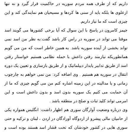
داریم که از طرف همه مردم سوریه در حاکمیت قرار گیرد و نه تنها
ازعلوی ها بلکه باید از سنی ها کردها و مسیحیان هم نمایندگی کند و این
چیزی است که ما نیاز داریم.
جیمز کامرون در پاسخ با این سوال که آیا برخی کشورها می گویند اسد
موقتا می تواند در سوریه در راس کار باشد گفت:به نظر من اسد نمی
تواند بخشی از آینده سوریه باشد. به همین خاطر است که من می گویم
همانطوریکه نیازمند رفتن داعش با حمله نظامی هستیم خواستار رفتن
اسد از طریق تدابیر پایدار دیپلماتیک و از طریق بازسازی و تعیین یک دوره
انتقال در سوریه هم هستیم . وی اضافه کرد: من نمی خواهم به چارچوب
زمانی و یا مدالیته در این زمینه اشاره کنم من می گویم چیزی که ما از
آن حمایت می کنیم یک سوریه بدون اسد و بدون داعش است و این
امرمی تواند کلید ثبات و صلح در منطقه باشد .
وی درباره وضعیت آوارگان سوری هم اظهار داشت: انگلیس همواره یکی
از حامیان مالی پیشرو از اردوگاه آورادگان در اردن ، لبنان و ترکیه و حتی
سوری هایی در کشور خودشان که تحت فشار اسد هستند بوده است و