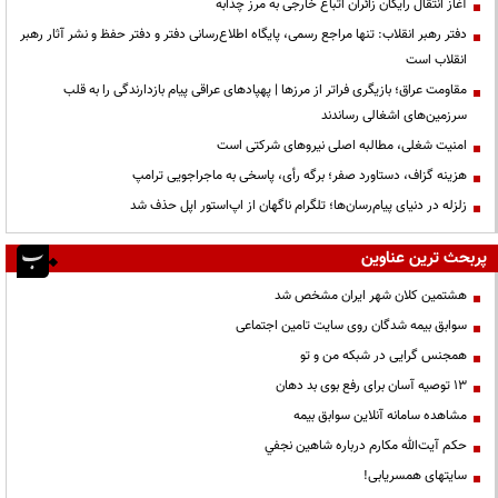
آغاز انتقال رایگان زائران اتباع خارجی به مرز چذابه
دفتر رهبر انقلاب: تنها مراجع رسمی، پایگاه اطلاع‌رسانی دفتر و دفتر حفظ و نشر آثار رهبر
انقلاب است
مقاومت عراق؛ بازیگری فراتر از مرزها | پهپادهای عراقی پیام بازدارندگی را به قلب
سرزمین‌های اشغالی رساندند
‌امنیت شغلی، مطالبه اصلی نیروهای شرکتی است
هزینه گزاف، دستاورد صفر؛ برگه رأی، پاسخی به ماجراجویی ترامپ
زلزله در دنیای پیام‌رسان‌ها؛ تلگرام ناگهان از اپ‌استور اپل حذف شد
پربحث ترین عناوین
هشتمین کلان شهر ایران مشخص شد
سوابق بیمه شدگان روی سایت تامین اجتماعی
همجنس گرایی در شبکه من و تو
13 توصیه آسان برای رفع بوی بد دهان
مشاهده سامانه آنلاين سوابق بیمه
حكم آيت‌الله مكارم درباره شاهين نجفي
سایتهای همسریابی!