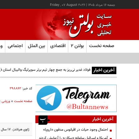
جمعه ۱۶ مرداد ۱۴۰۵
|
Friday , 07 August 2026
صفحه نخست
بولتن ۲
اقتصادی
بین الملل
اجتماعی
ور
آخرین اخبار
فولاد غدیر نی‌ریز به جمع چهار تیم برتر سوپرلیگ والیبال استان
کد خبر:
۲۹۸۸۶۲
صفحه نخست
»
ورزشی
»
آخرین اخبار
ژاوی هرناندز، 17 سال برای بارسلونا بازی کرد و به پرافتخارترین بازیکن این تیم بدل شد. او تابستان امسال، بارسا را ترک و به السد قطر پیوست.
احتمال وجود حیات در اقیانوس مدفون «اروپا»
آمریکا و اسرائیل سامانه «پیکان» را آزمایش کردند