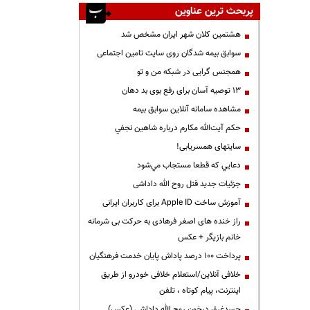
پربحث ترین عناوین
هشتمین کلان شهر ایران مشخص شد
سوابق بیمه شدگان روی سایت تامین اجتماعی
همجنس گرایی در شبکه من و تو
13 توصیه آسان برای رفع بوی بد دهان
مشاهده سامانه آنلاين سوابق بیمه
حكم آيت‌الله مكارم درباره شاهين نجفي
سایتهای همسریابی!
دعايي كه قطعا مستجاب مي‌شود
جزئیات جدید قتل روح الله داداشی
آموزش ساخت Apple ID برای کاربران ایرانی
راز خنده های اصغر فرهادی به حرکت بی شرمانه
خانم بازیگر + عکس
پرداخت ۱۰۰ درصد پاداش پایان خدمت فرهنگیان
خلافی آنلاین/استعلام خلافی خودرو از طریق
اینترنت، پیام کوتاه ، تلفن
جسدغرق درخون روح الله داداشی (عکس)