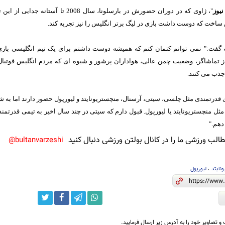
نیوز
"، ژاوی که در دوران حضورش در بارسلونا، سا
اخت که دوست داشت بازی در لیگ برتر انگلیس را نیز تجربه کند.
 گفت:" نمی توانم کتمان کنم که همیشه دوست داشتم برای یک تیم انگلیسی بازی ک
ز تماشاگر، وضعیت چمن عالی، هواداران پرشور و شیوه ای که مردم انگلیس فوتبال
 جذب می کنند.
 قدرتمندی مثل چلسی، سیتی، آرسنال، منچستریونایتد و لیورپول حضور دارند اما به 
مثل منچستریونایتد یا لیورپول. قبول دارم که سیتی در چند سال اخیر به تیمی قدرتمند ب
دهم."
لب ورزشی ما را در کانال بولتن ورزشی دنبال کنید
bultanvarzeshi@
ونایتد
،
لیورپول
و تصاویر خود را به آدرس زیر ارسال فرمایید.