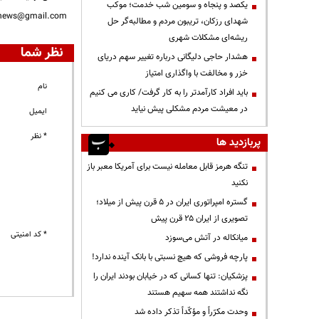
یکصد و پنجاه و سومین شب خدمت؛ موکب
nnews@gmail.com
شهدای رزکان، تریبون مردم و مطالبه‌گر حل
ریشه‌ای مشکلات شهری
نظر شما
هشدار حاجی دلیگانی درباره تغییر سهم دریای
خزر و مخالفت با واگذاری امتیاز
نام
باید افراد کارآمدتر را به کار گرفت/ کاری می کنیم
در معیشت مردم مشکلی پیش نیاید
ایمیل
* نظر
پربازدید ها
تنگه هرمز قابل معامله نیست برای آمریکا معبر باز
نکنید
گستره امپراتوری ایران در ۵ قرن پیش از میلاد؛
تصویری از ایران ۲۵ قرن پیش
* کد امنیتی
میانکاله در آتش می‌سوزد
پارچه فروشی که هیچ نسبتی با بانک آینده ندارد!
پزشکیان: تنها کسانی که در خیابان بودند ایران را
نگه نداشتند همه سهیم هستند
وحدت مکرّراً و مؤکّداً تذکر داده شد