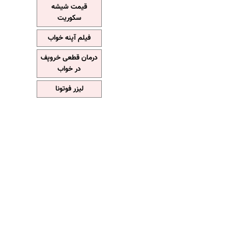
قیمت شیشه
سکوریت
فیلم آپنه خواب
درمان قطعی خروپف
در خواب
لیزر فوتونا