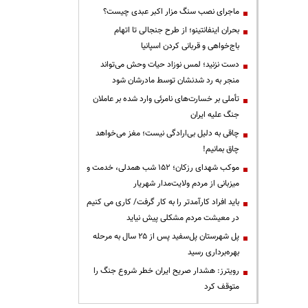
ماجرای نصب سنگ مزار اکبر عبدی چیست؟
بحران اینفانتینو؛ از طرح جنجالی تا اتهام
باج‌خواهی و قربانی کردن اسپانیا
دست نزنید؛ لمس نوزاد حیات وحش می‌تواند
منجر به رد شدنشان توسط مادرشان شود
تأملی بر خسارت‌های نامرئی وارد شده بر عاملان
جنگ علیه ایران
چاقی به دلیل بی‌ارادگی نیست؛ مغز می‌خواهد
چاق بمانیم!
موکب شهدای رزکان؛ ۱۵۲ شب همدلی، خدمت و
میزبانی از مردم ولایت‌مدار شهریار
باید افراد کارآمدتر را به کار گرفت/ کاری می کنیم
در معیشت مردم مشکلی پیش نیاید
پل شهرستان پل‌سفید پس از ۲۵ سال به مرحله
بهره‌برداری رسید
رویترز: هشدار صریح ایران خطر شروع جنگ را
متوقف کرد