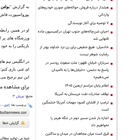
به گزارش "
بولتن 
هشدار درباره فروش حواله‌های صوری خودروهای
وارداتی
یورواسپورت فاش س
۷ توصیه برای آغاز نویسندگی
او در همین رابطه
احیای شن‌چاله‌های جنوب تهران درکمیسیون ماده
ورزشگاه های پر ا
۵نهایی شد
بازیکنی را به خود
خادمیان: هیچ شفیعی برای زن نزد خداوند بهتر از
رضایت شوهر نیست
در انگلیس تیم های
سربازانِ خیابانِ ظهور؛ ملتِ مبعوثِ رودسر در
ای غنی بازی کنم؛ 
پاسخ به دشمن: «خیابان‌ها را به ناامیدان
نمی‌دهیم»
این تیم ترجیح می 
اعلام پایان مراسم اربعین ۱۴۰۵
برای مشاهده مطا
توقف صادرات نفت عربستان به آمریکا
منبع:
ورزش 3
ترامپ از افشای کمبود مهمات آمریکا خشمگین
برچسب ها:
ژاوی
،
ی
است
اجازه باز شدن مسیر دوم در تنگه هرمز را
گزارش خطا
نخواهیم داد
فرق است میان مجاهدان در میدان و ساکتین
شما می توانید مطالب 