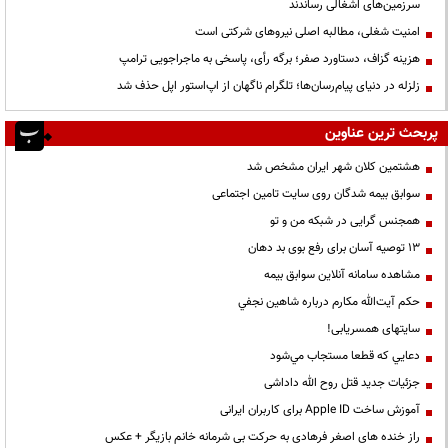
سرزمین‌های اشغالی رساندند
‌امنیت شغلی، مطالبه اصلی نیروهای شرکتی است
هزینه گزاف، دستاورد صفر؛ برگه رأی، پاسخی به ماجراجویی ترامپ
زلزله در دنیای پیام‌رسان‌ها؛ تلگرام ناگهان از اپ‌استور اپل حذف شد
پربحث ترین عناوین
هشتمین کلان شهر ایران مشخص شد
سوابق بیمه شدگان روی سایت تامین اجتماعی
همجنس گرایی در شبکه من و تو
13 توصیه آسان برای رفع بوی بد دهان
مشاهده سامانه آنلاين سوابق بیمه
حكم آيت‌الله مكارم درباره شاهين نجفي
سایتهای همسریابی!
دعايي كه قطعا مستجاب مي‌شود
جزئیات جدید قتل روح الله داداشی
آموزش ساخت Apple ID برای کاربران ایرانی
راز خنده های اصغر فرهادی به حرکت بی شرمانه خانم بازیگر + عکس