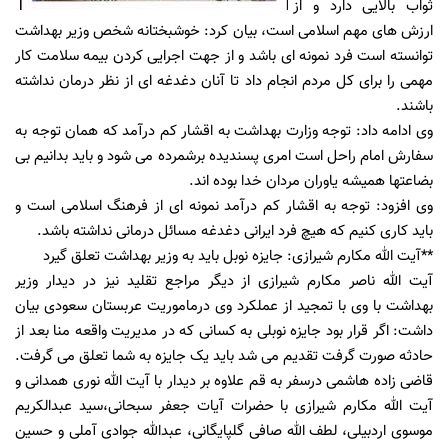
ثواب بالایی دارد و از
ارزش های مهم اسلامی است، بیان کرد: خوشبختانه شخص وزیر بهداشت
توانسته است فرد نمونه ای باشد و از جهت اجرایی کردن بیمه سلامت کار
مهمی را برای کل مردم انجام داد تا آنان دغدغه ای از نظر درمان نداشته
باشند.
وی ادامه داد: توجه وزارت بهداشت به اقشار کم درآمد که همان توجه به
سفارش امام راحل است امری پسندیده برشمرده می شود و باید بدانیم بی
بضاعتها همیشه یاوران مردان خدا بوده اند.
وی افزود: توجه به اقشار کم درآمد نمونه ای از فرهنگ اسلامی است و
باید کاری کنیم که هیچ فرد ایرانی دغدغه مسائل درمانی نداشته باشد.
**آیت الله مکارم شیرازی: جایزه نوبل باید به وزیر بهداشت تعلق گیرد
آیت الله ناصر مکارم شیرازی از دیگر مراجع تقلید نیز در دیدار وزیر
بهداشت با وی با تمجید از عملکرد وی درماموریت عربستان سعودی بیان
داشت: اگر قرار بود جایزه نوبلی به کسانی که در مدیریت واقعه منا بعد از
حادثه صورت گرفت تقدیم می شد باید یک جایزه به شما تعلق می گرفت.
قاضی زاده هاشمی درسفر به قم علاوه بر دیدار با آیت الله نوری همدانی و
آیت الله مکارم شیرازی با حضرات آیات جعفر سبحانی،سید عبدالکریم
موسوی اردبیلی، لطف الله صافی گلپایگانی، عبدالله جوادی آملی و حسین