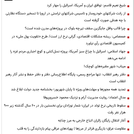
شیخ نعیم قاسم: توافق ایران و آمریکا، اسرائیل را مهار کرد
از رانت‌ شرکتهای خودروساز و تاسیس شرکتهای تراستی در اروپا تا تسخیر دستگاه نظارتی
با چه هدفی صورت گرفته است
چرا قالب وافل جایگزین سقف تیرچه بلوک در پروژه‌های مدرن شده است؟
صمصامی: ریشه مشکلات اقتصادی، گرانی نرخ ارز است/ طرح «تقویت پول ملی» در
کمیسیون اقتصادی رأی نیاورد
جهاد اسلامی: اسرائیل با چراغ سبز آمریکا، پروژه نسل‌کشی و کوچ اجباری مردم غزه را
ادامه می‌دهد
میناب؛ شهرِ مقبره‌های کوچک!
دفتر رهبر انقلاب: تنها مراجع رسمی، پایگاه اطلاع‌رسانی دفتر و دفتر حفظ و نشر آثار رهبر
انقلاب است
تمدید همه مجوزها و مهلت‌های ویژه تا پایان شهریور؛ بخشنامه جدید دولت ابلاغ شد
مدالِ اعتماد؛ روایت مدیریت آرام و نزدیک محمود خسروی‌وفا
سقوط تاریخی نرخ تولد در ایران؛ شمار نوزادان برای نخستین بار در ۶۰ سال گذشته زیر ۹۰۰
هزار نفر رفت
آغاز انتقال رایگان زائران اتباع خارجی به مرز چذابه
مقاومت عراق؛ بازیگری فراتر از مرزها | پهپادهای عراقی پیام بازدارندگی را به قلب