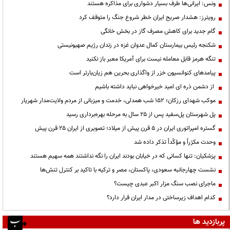
ونس: ایرانی‌ها طرف بسیار دشواری برای مذاکره هستند
رویترز: هشدار صریح ایران خطر شروع جنگ را متوقف کرد
گام جدید برای کاهش مصرف گاز در بخش خانگی
شکنجه رئیس بیمارستان کمال عدوان غزه در زندان رژیم صهیونیستی
تنگه هرمز قابل معامله نیست برای آمریکا معبر باز نکنید
پیامدهای کنوانسیون خزر از واگذاری بحرین هم زیان‌بارتر است
از دشمن ذره ای امید خیرخواهی نباید داشته باشیم
موکب شهدای رزکان؛ ۱۵۲ شب همدلی، خدمت و میزبانی از مردم ولایت‌مدار شهریار
پل شهرستان پل‌سفید پس از ۲۵ سال به مرحله بهره‌برداری رسید
گستره امپراتوری ایران در ۵ قرن پیش از میلاد؛ تصویری از ایران ۲۵ قرن پیش
وحدت مکرّراً و مؤکّداً تذکر داده شد
پزشکیان: تنها کسانی که در خیابان بودند ایران را نگه نداشتند همه سهیم هستند
نشست چهارجانبه سعودی، پاکستان، مصر و ترکیه با تاکید بر کنترل تنش‌ها
ماجرای نصب سنگ مزار اکبر عبدی چیست؟
کدام اهداف زیرساختی در مدار ایران قرار دارد؟
پربازدید ها