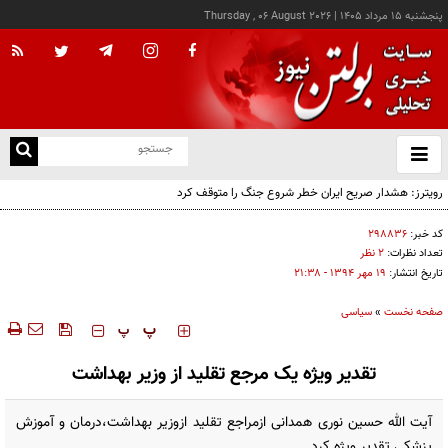
پنجشنبه ۱۵ مرداد ۱۴۰۵
|
Thursday , 06 August 2026
از
و
ته
ن
نو
کد خبر:
۲۹۸۸۳۶
تعداد نظرات:
۲ نظر
تاریخ انتشار:
۱۹ مهر ۱۳۹۴ - ۲۱:۳۸
صفحه نخست
»
سیاسی
‍‍‍ پ
پ
تقدیر ویژه یک مرجع تقلید از وزیر بهداشت
آیت الله حسین نوری همدانی ازمراجع تقلید ازوزیر بهداشت،درمان و آموزش
پزشکی تقدیر ویژه کرد.