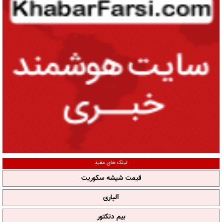
لینک های مفید
قیمت شیشه سکوریت
آلپاری
بیم دتکتور