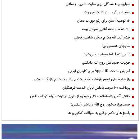
سوابق بیمه شدگان روی سایت تامین اجتماعی
همجنس گرایی در شبکه من و تو
13 توصیه آسان برای رفع بوی بد دهان
مشاهده سامانه آنلاين سوابق بیمه
حكم آيت‌الله مكارم درباره شاهين نجفي
سایتهای همسریابی!
دعايي كه قطعا مستجاب مي‌شود
جزئیات جدید قتل روح الله داداشی
آموزش ساخت Apple ID برای کاربران ایرانی
راز خنده های اصغر فرهادی به حرکت بی شرمانه خانم بازیگر + عکس
پرداخت ۱۰۰ درصد پاداش پایان خدمت فرهنگیان
خلافی آنلاین/استعلام خلافی خودرو از طریق اینترنت، پیام کوتاه ، تلفن
جسدغرق درخون روح الله داداشی (عکس)
پاسخ های دکتر توکلی به سوالات کنکوری ها