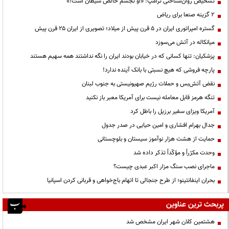
تشخیص روان‌شناختی ترامپ: «او تجسم خالص شیطان است!»
۲ گزینه صنعا برای ریاض
گستره امپراتوری ایران در ۵ قرن پیش از میلاد؛ تصویری از ایران ۲۵ قرن پیش
میانکاله در آتش می‌سوزد
پزشکیان: تنها کسانی که در خیابان بودند ایران را نگه نداشتند همه سهیم هستند
پارچه فروشی که هیچ نسبتی با بانک آینده ندارد!
نقض آتش‌بس و حملات رژیم صهیونیستی به جنوب لبنان
تنگه هرمز قابل معامله نیست برای آمریکا معبر باز نکنید
آمریکا ویزای سفیر برزیل را باطل کرد
جدال بهرام افشاری و امین حیایی در صدر جدول
حمایت از هشت هزار نوآموز سیستان و بلوچستانی
وحدت مکرّراً و مؤکّداً تذکر داده شد
ماجرای نصب سنگ مزار اکبر عبدی چیست؟
بحران اینفانتینو؛ از طرح جنجالی تا اتهام باج‌خواهی و قربانی کردن اسپانیا
پربحث ترین عناوین
هشتمین کلان شهر ایران مشخص شد