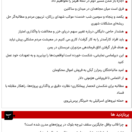
اجازه باز شدن مسیر دوم در تنگه هرمز را نخواهیم داد
فرق است میان مجاهدان در میدان و ساکتین
یکصد و پنجاه و سومین شب خدمت؛ موکب شهدای رزکان، تریبون مردم و مطالبه‌گر حل
ریشه‌ای مشکلات شهری
هشدار حاجی دلیگانی درباره تغییر سهم دریای خزر و مخالفت با واگذاری امتیاز
باید افراد کارآمدتر را به کار گرفت/ کاری می کنیم در معیشت مردم مشکلی پیش نیاید
هدف قرار گرفتن اتاق‌ فرماندهی مزدوران عربستان در یمن
این دیپلماسی نمایشی، شکست خورده است/واقعیت‌ها را بپذیرید و به تعهدات خود عمل
کنید
امید مالباختگان رمزارز آبکی به فروش اموال محکومان
از التماس تا فروپاشی هژمونی دلار
مطالبه برای شکستن انحصار پیمانکاری؛ نظارت دقیق بر واگذاری پروژه‌ها، راهکار مقابله با
فساد
حمله نیروهای اسرائیلی به خبرنگار پرس‌تی‌وی
پربازدید ها
چرا قالب وافل جایگزین سقف تیرچه بلوک در پروژه‌های مدرن شده است؟