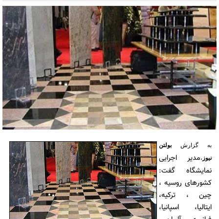
به گزارش
بولتن
مدیر اجرایی
نیوز
،
نمایشگاه گفت:
کشورهای روسیه ،
چین ، ترکیه،
ایتالیا، اسپانیا،