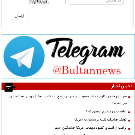
آخرین اخبار
سربازانِ خیابانِ ظهور؛ ملتِ مبعوثِ رودسر در پاسخ به دشمن: «خیابان‌ها را به ناامیدان
نمی‌دهیم»
اعلام پایان مراسم اربعین ۱۴۰۵
توقف صادرات نفت عربستان به آمریکا
ترامپ از افشای کمبود مهمات آمریکا خشمگین است