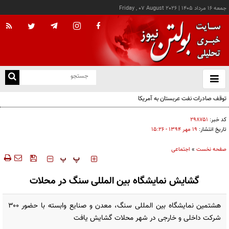
جمعه ۱۶ مرداد ۱۴۰۵
|
Friday , 07 August 2026
از
و
ته
توقف صادرات نفت عربستان به آمریکا
ن
نو
کد خبر:
۲۹۸۷۵۱
تاریخ انتشار:
۱۹ مهر ۱۳۹۴ - ۱۵:۲۶
صفحه نخست
»
اجتماعی
‍‍‍ پ
پ
گشایش نمایشگاه بین المللی سنگ در محلات
هشتمین نمایشگاه بین المللی سنگ، معدن و صنایع وابسته با حضور ۳۰۰
شرکت داخلی و خارجی در شهر محلات گشایش یافت