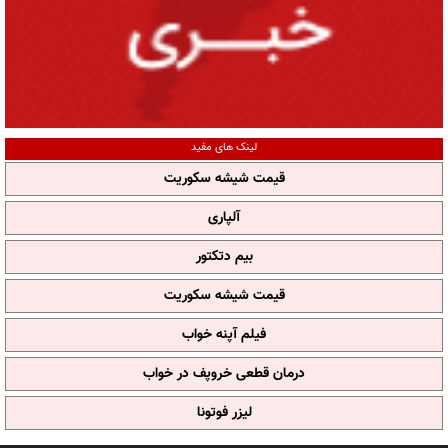
لینک های مفید
قیمت شیشه سکوریت
آلپاری
بیم دتکتور
قیمت شیشه سکوریت
فیلم آپنه خواب
درمان قطعی خروپف در خواب
لیزر فوتونا