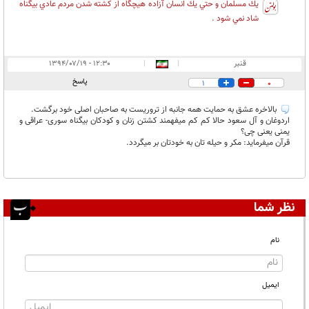
يك مسلمان و حتي يك انسان آزاده هيچگاه از كشته شدن مردم عادي بيگناه
شاد نمي شود .
قنبر
|
|
۱۲:۳۰ - ۱۳۹۴/۰۷/۱۹
پاسخ
1
0
بالاخره عشق به حمایت همه جانبه از تروریست به صاحبان اصلی خود برگشت.
اردوغان و آل سعود حالا کم کم میفهمند کشتن زنان و کودکان بیگناه سوری- عراقی و
یمنی یعنی چی؟
قرآن میفرماید: مکر و حیله تان به خودتان بر میگردد.
نظر شما
نام
ایمیل