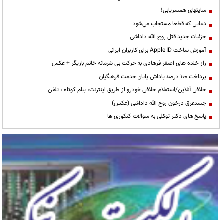
سایتهای همسریابی!
دعايي كه قطعا مستجاب مي‌شود
جزئیات جدید قتل روح الله داداشی
آموزش ساخت Apple ID برای کاربران ایرانی
راز خنده های اصغر فرهادی به حرکت بی شرمانه خانم بازیگر + عکس
پرداخت ۱۰۰ درصد پاداش پایان خدمت فرهنگیان
خلافی آنلاین/استعلام خلافی خودرو از طریق اینترنت، پیام کوتاه ، تلفن
جسدغرق درخون روح الله داداشی (عکس)
پاسخ های دکتر توکلی به سوالات کنکوری ها