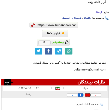
قرار داده بود.
منبع:
ایسنا
برچسب ها:
پادشاه
،
عربستان
،
تسلیت
گزارش خطا
پسندیدم
0
شما می توانید مطالب و تصاویر خود را به آدرس زیر ارسال فرمایید.
bultannews@gmail.com
نظرات بینندگان
انتشار یافته:
۲
جواد
|
|
۱۱:۴۲ - ۱۳۹۴/۰۷/۱۹
در انتظار بررسی:
پاسخ
0
0
غیر قابل انتشار:
هه هه ! شاد شدیم