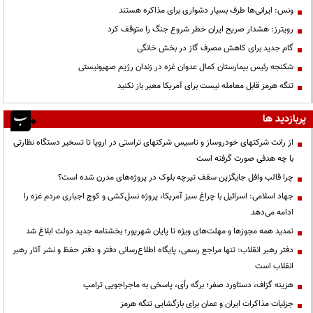
ونس: ایرانی‌ها طرف بسیار دشواری برای مذاکره هستند
رویترز: هشدار صریح ایران خطر شروع جنگ را متوقف کرد
گام جدید برای کاهش مصرف گاز در بخش خانگی
شکنجه رئیس بیمارستان کمال عدوان غزه در زندان رژیم صهیونیستی
تنگه هرمز قابل معامله نیست برای آمریکا معبر باز نکنید
پربازدید ها
از رانت‌ شرکتهای خودروساز و تاسیس شرکتهای تراستی در اروپا تا تسخیر دستگاه نظارتی
با چه هدفی صورت گرفته است
چرا قالب وافل جایگزین سقف تیرچه بلوک در پروژه‌های مدرن شده است؟
جهاد اسلامی: اسرائیل با چراغ سبز آمریکا، پروژه نسل‌کشی و کوچ اجباری مردم غزه را
ادامه می‌دهد
تمدید همه مجوزها و مهلت‌های ویژه تا پایان شهریور؛ بخشنامه جدید دولت ابلاغ شد
دفتر رهبر انقلاب: تنها مراجع رسمی، پایگاه اطلاع‌رسانی دفتر و دفتر حفظ و نشر آثار رهبر
انقلاب است
هزینه گزاف، دستاورد صفر؛ برگه رأی، پاسخی به ماجراجویی ترامپ
جزئیات مذاکرات ایران و عمان برای بازگشایی تنگه هرمز