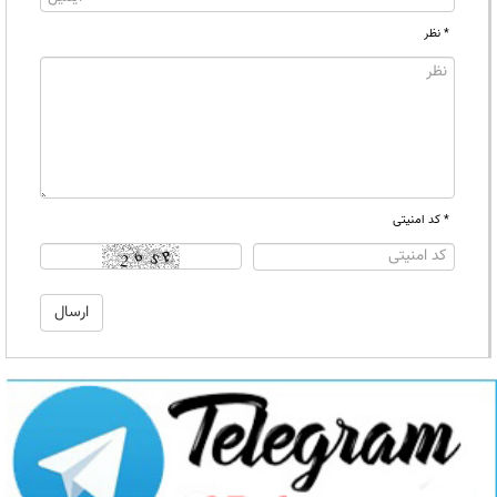
* نظر
* کد امنیتی