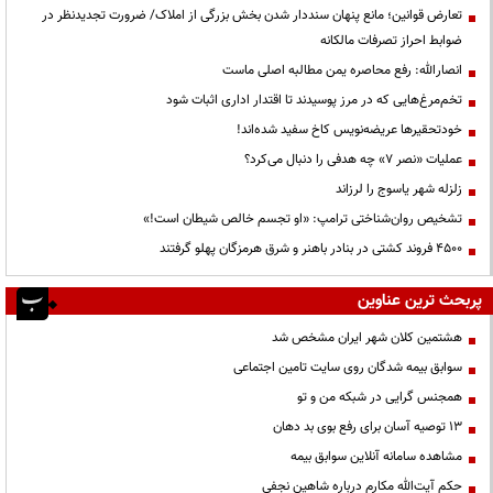
تعارض قوانین؛ مانع پنهان سنددار شدن بخش بزرگی از املاک/ ضرورت تجدیدنظر در
ضوابط احراز تصرفات مالکانه
انصارالله: رفع محاصره یمن مطالبه اصلی ماست
تخم‌مرغ‌هایی که در مرز پوسیدند تا اقتدار اداری اثبات شود
خودتحقیرها عریضه‌نویس کاخ سفید شده‌اند!
عملیات «نصر ۷» چه هدفی را دنبال می‌کرد؟
زلزله شهر یاسوج را لرزاند
تشخیص روان‌شناختی ترامپ: «او تجسم خالص شیطان است!»
۴۵۰۰ فروند کشتی در بنادر باهنر و شرق هرمزگان پهلو گرفتند
پربحث ترین عناوین
هشتمین کلان شهر ایران مشخص شد
سوابق بیمه شدگان روی سایت تامین اجتماعی
همجنس گرایی در شبکه من و تو
13 توصیه آسان برای رفع بوی بد دهان
مشاهده سامانه آنلاين سوابق بیمه
حكم آيت‌الله مكارم درباره شاهين نجفي