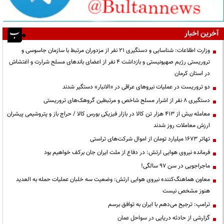
آخرین اخبار
وزارت اطلاعات: شناسایی و دستگیری ۲۱ نفر از مزدوران مرتبط با سازمان جاسوسی و
تروریستی رژیم صهیونیستی و بازداشت ۴ نفر از اعضای باندهای مسلح شرارت و اغتشاش
در استان کرمان
دو تروریست در عملیات نیروهای عراقی در «الانبار» دستگیر شدند
دستگیری ۸ نفر از اشرار مسلح شاخص و مرتبطین گروهک‌های تروریستی
معامله بیش از ۴۱۳ هزار تن کالا در بازار فیزیکی بورس کالا / حراج باز و پتروشیمی پیشران
ارزش معاملات روز شدند
تهاتر ۱۶۷۳ میلیارد تومان از اموال شرکت‌های تراستی
فرمانده نیروی هوایی ارتش: در دفاع از ملت ایران جان برکف خواهیم بود
ماجراجویی در سن ۹۷ سالگی!
معاون هماهنگ‌کننده نیروی هوایی ارتش: وضعیت سه خلبان عملیات حمله به العدید
هنوز مشخص نیست
ترامپ: ترجیح می‌دهم با ایران به توافق برسم
گزارشی از حادثه دریایی در سواحل عمان