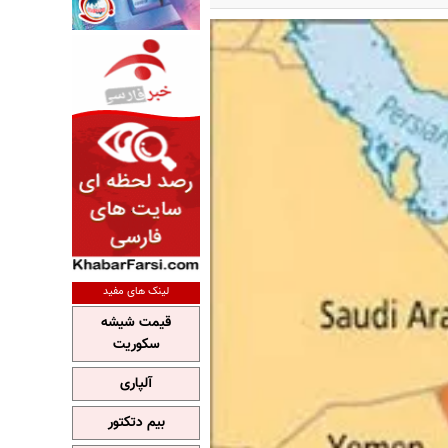
لینک های مفید
قیمت شیشه
سکوریت
آلپاری
بیم دتکتور