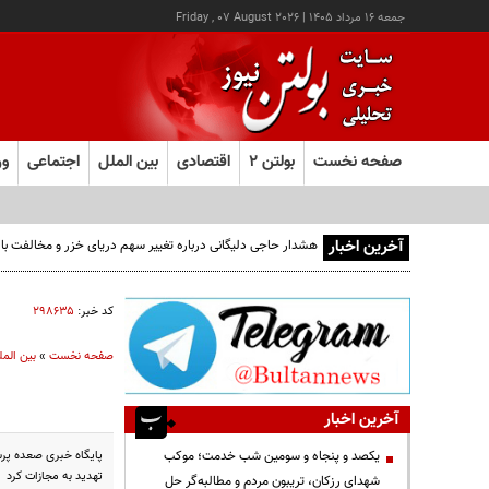
جمعه ۱۶ مرداد ۱۴۰۵
|
Friday , 07 August 2026
صفحه نخست
بولتن ۲
اقتصادی
بین الملل
اجتماعی
ور
آخرین اخبار
کد خبر:
۲۹۸۶۳۵
صفحه نخست
»
بین المل
آخرین اخبار
پایگاه خبری صعده پرس
یکصد و پنجاه و سومین شب خدمت؛ موکب
تهدید به مجازات کرد
شهدای رزکان، تریبون مردم و مطالبه‌گر حل