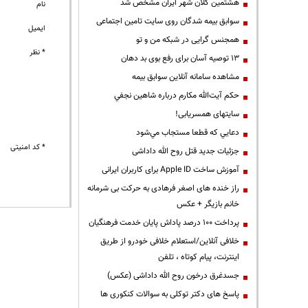
هشتمین کلان شهر ایران مشخص شد
نام
سوابق بیمه شدگان روی سایت تامین اجتماعی
ایمیل
همجنس گرایی در شبکه من و تو
* نظر
13 توصیه آسان برای رفع بوی بد دهان
مشاهده سامانه آنلاين سوابق بیمه
حكم آيت‌الله مكارم درباره شاهين نجفي
سایتهای همسریابی!
دعايي كه قطعا مستجاب مي‌شود
* کد امنیتی
جزئیات جدید قتل روح الله داداشی
آموزش ساخت Apple ID برای کاربران ایرانی
راز خنده های اصغر فرهادی به حرکت بی شرمانه
خانم بازیگر + عکس
پرداخت ۱۰۰ درصد پاداش پایان خدمت فرهنگیان
خلافی آنلاین/استعلام خلافی خودرو از طریق
اینترنت، پیام کوتاه ، تلفن
جسدغرق درخون روح الله داداشی (عکس)
پاسخ های دکتر توکلی به سوالات کنکوری ها