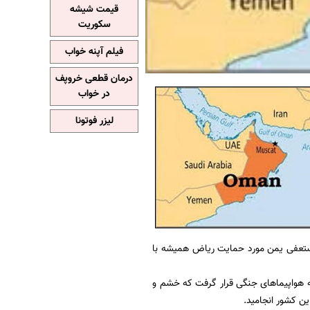
قیمت شیشه
سکوریت
فیلم آپنه خواب
درمان قطعی خروپف
در خواب
لیزر فوتونا
 مستعفی یمن مورد حمایت ریاض همیشه با
 هواپیماهای جنگی قرار گرفت که خشم و
ن کشور انجامید.