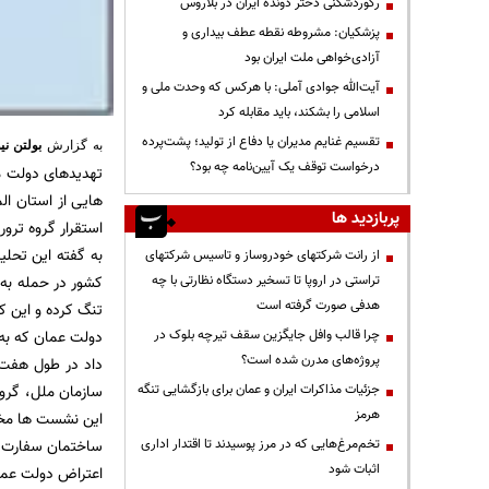
رکوردشکنی دختر دونده ایران در بلاروس
پزشکیان: مشروطه نقطه عطف بیداری و
آزادی‌خواهی ملت ایران بود
آیت‌الله جوادی آملی: با هرکس که وحدت ملی و
اسلامی را بشکند، باید مقابله کرد
تقسیم غنایم مدیران یا دفاع از تولید؛ پشت‌پرده
به گزارش
بولتن نی
درخواست توقف یک آیین‌نامه چه بود؟
تهدیدهای دولت م
هایی از استان الم
پربازدید ها
استقرار گروه ترور
به گفته این تحلی
از رانت‌ شرکتهای خودروساز و تاسیس شرکتهای
تراستی در اروپا تا تسخیر دستگاه نظارتی با چه
کشور در حمله به
هدفی صورت گرفته است
تنگ کرده و این کش
چرا قالب وافل جایگزین سقف تیرچه بلوک در
دولت عمان که به
پروژه‌های مدرن شده است؟
داد در طول هفت 
جزئیات مذاکرات ایران و عمان برای بازگشایی تنگه
سازمان ملل، گروه
هرمز
این نشست ها مخا
تخم‌مرغ‌هایی که در مرز پوسیدند تا اقتدار اداری
ساختمان سفارت ع
اثبات شود
اعتراض دولت عمان