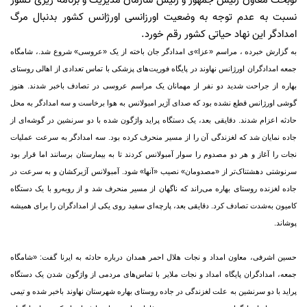
نوبخت معاون رئیس جمهور و رئیس سازمان مدیریت و برنامه ریزی کشور
نسبت به عدم توجه به وضعیت اورزانسی اورژانس کشور بدنبال مرگ
امدادگر این نهاد حیاتی کشور رقم خورد.
به گزارش خبرده ، مراسم «عزا»ی امدادگر جان باخته از یک «عروسی» شروع شد.
، شامگاه
جمعه امدادگران اورژانس نهاوند در پایگاه فوریت‌های پزشکی با تماس تعدادی از اهالی روستای
بهاره از جراحت شدید دو نفر از مهمانان یک مراسم عروسی در تصادف باخبر شدند. هنوز
گوشی اورژانس قطع نشده بود که صدای آژیر امبولانس به هوا برخاست و سه امدادگر به محل
حادثه اعزام شدند. دقایقی بعد، یک دستگاه پراید واژگون شده با دو سرنشین در گوشه‌ای از
جاده نمایان شد که لغزندگی آن را از مسیر منحرف کرده بود. سه امدادگر به سرعت عملیات
نجات را آغاز و هر دو مصدوم را سوار آمبولانس کردند تا به بیمارستان برسانند اما قرار بود
سرنوشتی دهشتناک‌تر از «مصدومان» نصیب «آنها» شود. آمبولانس آژیرکشان و به سرعت در
جاده لغزنده روستای بهاره می‌راند که ناگهان از مسیر منحرف شد و از روبه‌رو با یک دستگاه
کامیون به‌شدت تصادف کرد. دقایقی بعد، پارچه‌ای سفید روی یکی از امدادگران را برای همیشه
پوشاند.
حسین اشرفی، معاون امداد و نجات هلال احمر همدان درباره حادثه به ایرنا گفت: «شامگاه
جمعه، امدادگران پایگاه امداد و نجات ملایر با تماس‌های مردمی از واژگون شدن یک دستگاه
پراید با دو سرنشین به علت لغزندگی در جاده روستای بهاره شهرستان نهاوند باخبر شده و تیمی