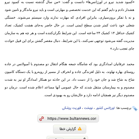
«کمبود شدید نیرو در اورژانس‌ها» دانست و گفت: «من سال گذشته نسبت به کمبود نیرو
هشدار دادم و دایم گفتم که این خدمت تخصصی و مهارتی است و باید نیرو ماندگار و تامین شود
و نه با تفکر برون‌سپاری، بنابراین افرادی که مهارت ندارند وارد سیستم می‌شوند. خستگی
شغلی خود باعث کمتر شدن سطح ایمنی است. در حال حاضر به‌جای هشت کشیک، تعداد
کشیک حداقل ۱۴ کشیک ۲۴ ساعته است. این شرایط نگران‌کننده است و هر چه هم به سازمان
مدیریت گفته می‌شود توجهی نمی‌کنند، با این شرایط، دنبال مقصر گشتن برای این قبیل حوادث
جای تعجب دارد.»
محمد عرفانیان امدادگری بود که شامگاه جمعه هنگام انتقال دو مصدوم با آمبولانس در جاده
روستای بهاره نهاوند، به دلیل لغزندگی جاده و انحراف از مسیر از روبه‌رو با یک دستگاه کامیون
شاخ به شاخ شد و جان خود را از دست داد. در این حادثه دو همکار امدادگر او نیز به شدت
مصدوم و به بیمارستان منتقل شدند که حال عمومی آنها مساعد اعلام شده است. درمان دو
مصدوم دیگر نیز همچنان ادامه دارد و حال‌شان رو به بهبودی است.
برچسب ها:
اورژانس کشور
،
نوبخت
،
فوریت پزشکی
گزارش خطا