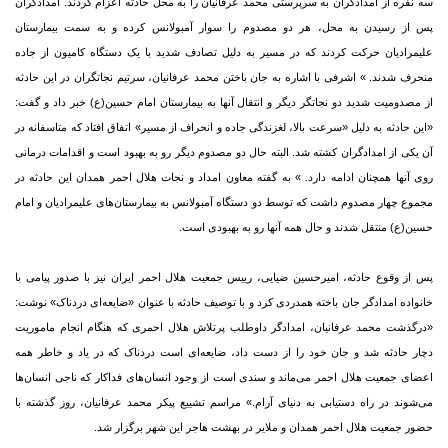
سه نفره از امدادگران به سرپرستی محمد عرفانیان را به محل حادثه اعزام کردند. امدادگران
پس از رسیدن به محل، هر دو مصدوم را سوار آمبولانس کرده و به سمت بیمارستان
علیمرادیان حرکت کردند که در مسیر به دلیل تصادف شدید با یک دستگاه کامیون از جاده
منحرف شدند. » اشرفی با اشاره به جان باختن محمد عرفانیان، سرتیم نجاتگران در این حادثه
از مصدومیت شدید دو نجاتگر دیگر و انتقال آنها به بیمارستان امام حسین(ع) خبر داد و گفت:
«این حادثه به دلیل «سرعت بالا، لغزندگی جاده و انحراف از مسیر» اتفاق افتاد که متاسفانه در
آن یکی از امدادگران کشته شد. البته حال دو مصدوم دیگر رو به بهبود است و اقدامات درمانی
روی آنها همچنان ادامه دارد. » به گفته معاون امداد و نجات هلال احمر همدان این حادثه در
مجموع چهار مصدوم داشت که توسط دو دستگاه آمبولانس به بیمارستان‌های علیمرادیان و امام
حسین(ع) منتقل شدند و حال همه آنها رو به بهبودی است.
پس از وقوع حادثه، امیرحسین ضیایی، رییس جمعیت هلال احمر ایران نیز با صدور پیامی با
خانواده امدادگر جان باخته همدردی کرد و با توصیف حادثه با عنوان «ضایعه‌ای دردناک» نوشت:
«درگذشت محمد عرفانیان، امدادگر داوطلب پرتلاش هلال احمری که هنگام انجام ماموریت
دچار حادثه شد و جان خود را از دست داد، ضایعه‌ای است دردناک که در یاد و خاطر همه
اعضای جمعیت هلال احمر می‌ماند و سندی است از وجود انسان‌های فداکار که ناجی انسان‌ها
می‌شوند در راه دستیابی به دنیای آرام.» مراسم تشییع پیکر محمد عرفانیان، روز گذشته با
حضور جمعیت هلال احمر همدان و ملایر در بهشت هاجر این شهر برگزار شد.