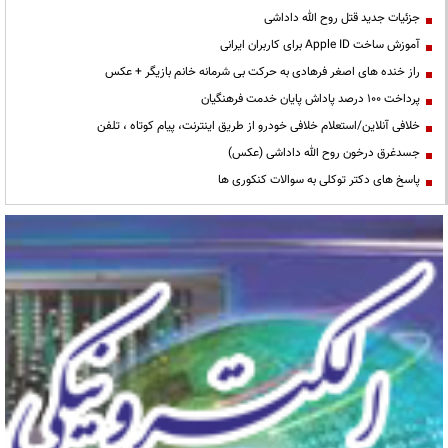
جزئیات جدید قتل روح الله داداشی
آموزش ساخت Apple ID برای کاربران ایرانی
راز خنده های اصغر فرهادی به حرکت بی شرمانه خانم بازیگر + عکس
پرداخت ۱۰۰ درصد پاداش پایان خدمت فرهنگیان
خلافی آنلاین/استعلام خلافی خودرو از طریق اینترنت، پیام کوتاه ، تلفن
جسدغرق درخون روح الله داداشی (عکس)
پاسخ های دکتر توکلی به سوالات کنکوری ها