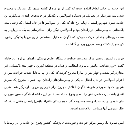
این حادثه در حالی اتفاق افتاده است که کمتر از دو ماه از کشته شدن یک امدادگر و مجروح
شدن سه نفر دیگر در تصادف دو دستگاه آمبولانس با یکدیگر در جاده‌های زاهدان می‌گذرد. این
حادثه، سوم شهریور امسال زمانی رخ داد که یکی از آمبولانس‌ها در حال انتقال یک زخمی تبعه
پاکستانی به بیمارستانی در زاهدان بود و آمبولانس دیگر برای امدادرسانی به یک مادر باردار به
سمت روستای چانعلی حرکت می‌کرد که ناگهان به دلایل نامشخص از روبه‌رو با یکدیگر برخورد
کرده و یک کشته و سه مجروح برجای گذاشت.
فریبرز راشدی، رییس مرکز مدیریت حوادث دانشگاه علوم پزشکی زاهدان درباره این حادثه
گفت: «روز تصادف، ماموران نیروی انتظامی زاهدان در منطقه کورین با چهار تبعه پاکستانی غیر
مجاز درگیر شدند و چهار نفر از آنها را مجروح کردند که یکی از آنها به دلیل شدت جراحت پس از
اعزام آمبولانس در حال انتقال به یکی از بیمارستان‌های زاهدان بود. همراه مجروح یک سرباز
هم بود که بنا به برخی شواهد ناگهان با تلاش مجروح برای فرار روبه‌رو و با او درگیر شده همین
اتفاق باعث پرت شدن ذهن راننده و وقوع حادثه شد.» در این حادثه امدادگر حسین میرجان
جان خود را از دست داد و سه مصدوم دیگر به بیمارستان خاتم‌الانبیا(ص) ‌زاهدان منتقل شدند که
حال عمومی آنها مساعد اعلام شده است.
امین صابری‌نیا، رییس مرکز حوادث و فوریت‌های پزشکی کشور وقوع این حادثه را در ارتباط با