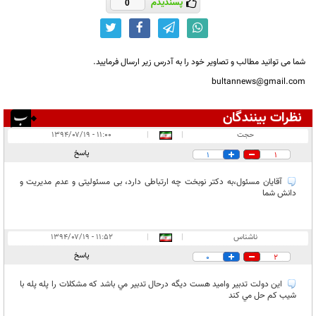
پسندیدم
0
شما می توانید مطالب و تصاویر خود را به آدرس زیر ارسال فرمایید.
bultannews@gmail.com
نظرات بینندگان
انتشار یافته:
۳
حجت
|
|
۱۱:۰۰ - ۱۳۹۴/۰۷/۱۹
در انتظار بررسی:
پاسخ
1
1
غیر قابل انتشار:
آقایان مسئول،به دکتر نوبخت چه ارتباطی دارد، بی مسئولیتی و عدم مدیریت و
دانش شما
ناشناس
|
|
۱۱:۵۲ - ۱۳۹۴/۰۷/۱۹
پاسخ
0
2
اين دولت تدبير واميد هست ديگه درحال تدبير مي باشد كه مشكلات را پله پله با
شيب كم حل مي كند