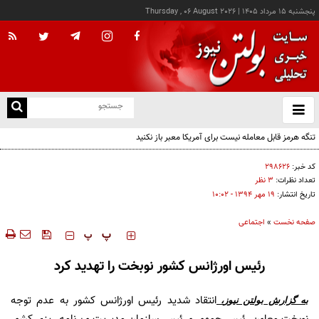
پنجشنبه ۱۵ مرداد ۱۴۰۵
|
Thursday , 06 August 2026
از
و
ته
تنگه هرمز قابل معامله نیست برای آمریکا معبر باز نکنید
ن
نو
کد خبر:
۲۹۸۶۲۶
تعداد نظرات:
۳ نظر
تاریخ انتشار:
۱۹ مهر ۱۳۹۴ - ۱۰:۰۲
صفحه نخست
»
اجتماعی
‍‍‍ پ
پ
رئیس اورژانس کشور نوبخت را تهدید کرد
انتقاد شدید رئیس اورژانس کشور به عدم توجه
به گزارش
بولتن نیوز
،