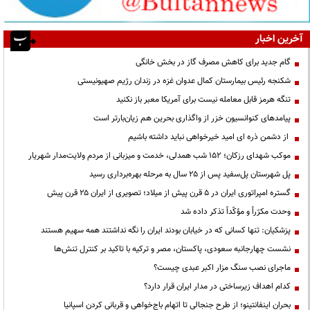
آخرین اخبار
گام جدید برای کاهش مصرف گاز در بخش خانگی
شکنجه رئیس بیمارستان کمال عدوان غزه در زندان رژیم صهیونیستی
تنگه هرمز قابل معامله نیست برای آمریکا معبر باز نکنید
پیامدهای کنوانسیون خزر از واگذاری بحرین هم زیان‌بارتر است
از دشمن ذره ای امید خیرخواهی نباید داشته باشیم
موکب شهدای رزکان؛ ۱۵۲ شب همدلی، خدمت و میزبانی از مردم ولایت‌مدار شهریار
پل شهرستان پل‌سفید پس از ۲۵ سال به مرحله بهره‌برداری رسید
گستره امپراتوری ایران در ۵ قرن پیش از میلاد؛ تصویری از ایران ۲۵ قرن پیش
وحدت مکرّراً و مؤکّداً تذکر داده شد
پزشکیان: تنها کسانی که در خیابان بودند ایران را نگه نداشتند همه سهیم هستند
نشست چهارجانبه سعودی، پاکستان، مصر و ترکیه با تاکید بر کنترل تنش‌ها
ماجرای نصب سنگ مزار اکبر عبدی چیست؟
کدام اهداف زیرساختی در مدار ایران قرار دارد؟
بحران اینفانتینو؛ از طرح جنجالی تا اتهام باج‌خواهی و قربانی کردن اسپانیا