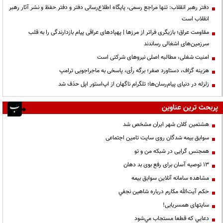
دفتر رهبر انقلاب: تنها مراجع رسمی، پایگاه اطلاع‌رسانی دفتر و دفتر حفظ و نشر آثار رهبر
انقلاب است
مقاومت عراق؛ بازیگری فراتر از مرزها | پهپادهای عراقی پیام بازدارندگی را به قلب
سرزمین‌های اشغالی رساندند
‌امنیت شغلی، مطالبه اصلی نیروهای شرکتی است
هزینه گزاف، دستاورد صفر؛ برگه رأی، پاسخی به ماجراجویی ترامپ
زلزله در دنیای پیام‌رسان‌ها؛ تلگرام ناگهان از اپ‌استور اپل حذف شد
پربحث ترین عناوین
هشتمین کلان شهر ایران مشخص شد
سوابق بیمه شدگان روی سایت تامین اجتماعی
همجنس گرایی در شبکه من و تو
13 توصیه آسان برای رفع بوی بد دهان
مشاهده سامانه آنلاين سوابق بیمه
حكم آيت‌الله مكارم درباره شاهين نجفي
سایتهای همسریابی!
دعايي كه قطعا مستجاب مي‌شود