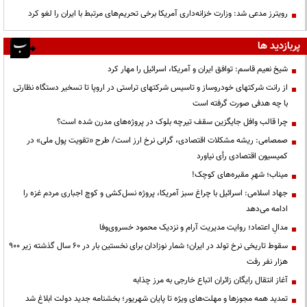
رویترز مدعی شد: وزارت خزانه‌داری آمریکا برخی تحریم‌های مرتبط با ایران را لغو کرد
پربازدید ها
شیخ نعیم قاسم: توافق ایران و آمریکا، اسرائیل را مهار کرد
از رانت‌ شرکتهای خودروساز و تاسیس شرکتهای تراستی در اروپا تا تسخیر دستگاه نظارتی
با چه هدفی صورت گرفته است
چرا قالب وافل جایگزین سقف تیرچه بلوک در پروژه‌های مدرن شده است؟
صمصامی: ریشه مشکلات اقتصادی، گرانی نرخ ارز است/ طرح «تقویت پول ملی» در
کمیسیون اقتصادی رأی نیاورد
میناب؛ شهرِ مقبره‌های کوچک!
جهاد اسلامی: اسرائیل با چراغ سبز آمریکا، پروژه نسل‌کشی و کوچ اجباری مردم غزه را
ادامه می‌دهد
مدالِ اعتماد؛ روایت مدیریت آرام و نزدیک محمود خسروی‌وفا
سقوط تاریخی نرخ تولد در ایران؛ شمار نوزادان برای نخستین بار در ۶۰ سال گذشته زیر ۹۰۰
هزار نفر رفت
آغاز انتقال رایگان زائران اتباع خارجی به مرز چذابه
تمدید همه مجوزها و مهلت‌های ویژه تا پایان شهریور؛ بخشنامه جدید دولت ابلاغ شد