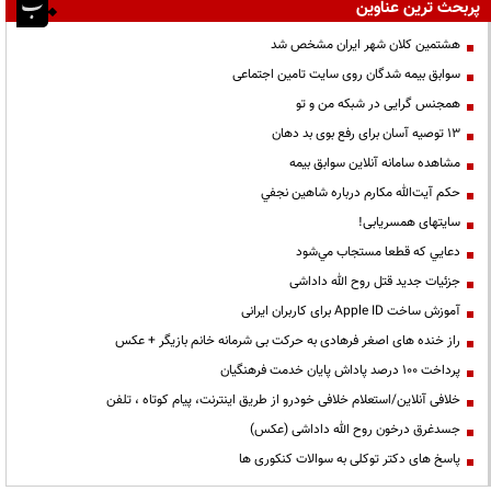
پربحث ترین عناوین
هشتمین کلان شهر ایران مشخص شد
سوابق بیمه شدگان روی سایت تامین اجتماعی
همجنس گرایی در شبکه من و تو
13 توصیه آسان برای رفع بوی بد دهان
مشاهده سامانه آنلاين سوابق بیمه
حكم آيت‌الله مكارم درباره شاهين نجفي
سایتهای همسریابی!
دعايي كه قطعا مستجاب مي‌شود
جزئیات جدید قتل روح الله داداشی
آموزش ساخت Apple ID برای کاربران ایرانی
راز خنده های اصغر فرهادی به حرکت بی شرمانه خانم بازیگر + عکس
پرداخت ۱۰۰ درصد پاداش پایان خدمت فرهنگیان
خلافی آنلاین/استعلام خلافی خودرو از طریق اینترنت، پیام کوتاه ، تلفن
جسدغرق درخون روح الله داداشی (عکس)
پاسخ های دکتر توکلی به سوالات کنکوری ها