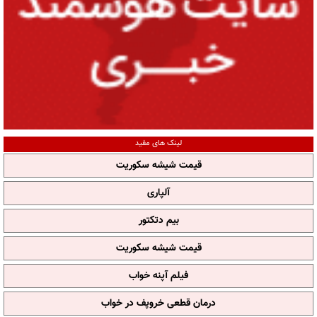
لینک های مفید
قیمت شیشه سکوریت
آلپاری
بیم دتکتور
قیمت شیشه سکوریت
فیلم آپنه خواب
درمان قطعی خروپف در خواب