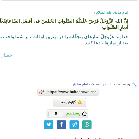
امام صادق عليه ‏السلام :
اِنَّ الله عَزَّوَجَلَّ فَرَضَ عَلَيكُمُ الصَّلَواتِ الخَمْسَ فى اَفضَلِ السّاعاتِفَعَل
اَدبارِ الصَّلَواتِ
خداوند عزّوجلّ نمازهاى پنجگانه را در بهترين اوقات ، بر شما واجب
بعد از نمازها ، دعا كنيد
خصال ، ص 8
برچسب ها:
دعا
،
نماز
،
حدیث
،
امام صادق
گزارش خطا
پسندیدم
0