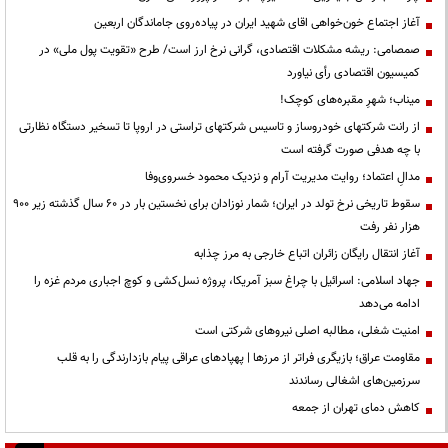
آغاز اجتماع خون‌خواهی اقای شهید ایران در پیاده‌روی جاماندگان اربعین
صمصامی: ریشه مشکلات اقتصادی، گرانی نرخ ارز است/ طرح «تقویت پول ملی» در
کمیسیون اقتصادی رأی نیاورد
میناب؛ شهرِ مقبره‌های کوچک!
از رانت‌ شرکتهای خودروساز و تاسیس شرکتهای تراستی در اروپا تا تسخیر دستگاه نظارتی
با چه هدفی صورت گرفته است
مدالِ اعتماد؛ روایت مدیریت آرام و نزدیک محمود خسروی‌وفا
سقوط تاریخی نرخ تولد در ایران؛ شمار نوزادان برای نخستین بار در ۶۰ سال گذشته زیر ۹۰۰
هزار نفر رفت
آغاز انتقال رایگان زائران اتباع خارجی به مرز چذابه
جهاد اسلامی: اسرائیل با چراغ سبز آمریکا، پروژه نسل‌کشی و کوچ اجباری مردم غزه را
ادامه می‌دهد
‌امنیت شغلی، مطالبه اصلی نیروهای شرکتی است
مقاومت عراق؛ بازیگری فراتر از مرزها | پهپادهای عراقی پیام بازدارندگی را به قلب
سرزمین‌های اشغالی رساندند
کاهش دمای تهران از جمعه