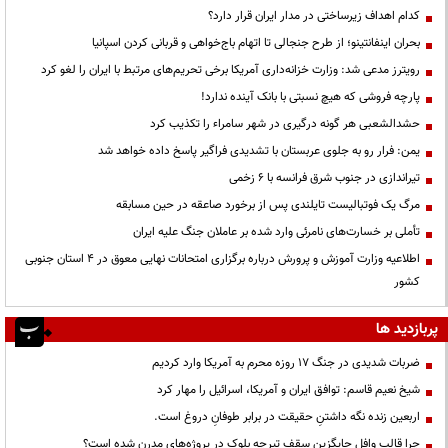
کدام اهداف زیرساختی در مدار ایران قرار دارد؟
بحران اینفانتینو؛ از طرح جنجالی تا اتهام باج‌خواهی و قربانی کردن اسپانیا
رویترز مدعی شد: وزارت خزانه‌داری آمریکا برخی تحریم‌های مرتبط با ایران را لغو کرد
پارچه فروشی که هیچ نسبتی با بانک آینده ندارد!
حشدالشعبی هر گونه درگیری در شهر سامراء را تکذیب کرد
یمن: فرار رو به جلوی عربستان با تشدیدی فراگیر پاسخ داده خواهد شد
تیراندازی در جنوب شرق فرانسه با ۶ زخمی
مرگ یک فوتبالیست تایلندی پس از برخورد صاعقه در حین مسابقه
تأملی بر خسارت‌های نامرئی وارد شده بر عاملان جنگ علیه ایران
اطلاعیه وزارت آموزش و پرورش درباره برگزاری امتحانات نهایی معوق در 4 استان جنوبی
کشور
پربازدید ها
ضربات شدیدی در جنگ ۱۷ روزه محرم به آمریکا وارد کردیم
شیخ نعیم قاسم: توافق ایران و آمریکا، اسرائیل را مهار کرد
اربعین زنده نگه داشتنِ حقیقت در برابر طوفانِ دروغ است.
چرا قالب وافل جایگزین سقف تیرچه بلوک در پروژه‌های مدرن شده است؟