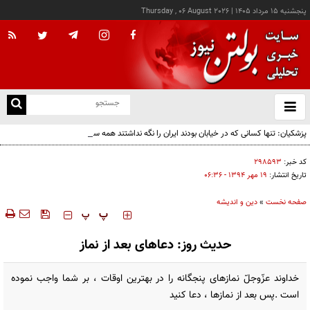
پنجشنبه ۱۵ مرداد ۱۴۰۵
|
Thursday , 06 August 2026
از
و
ته
پزشکیان: تنها کسانی که در خیابان بودند ایران را نگه نداشتند همه سهیم هستند
ن
نو
کد خبر:
۲۹۸۵۹۳
تاریخ انتشار:
۱۹ مهر ۱۳۹۴ - ۰۶:۳۶
صفحه نخست
»
دین و اندیشه
‍‍‍ پ
پ
حدیث روز: دعاهای بعد از نماز
خداوند عزّوجلّ نمازهاى پنجگانه را در بهترين اوقات ، بر شما واجب نموده
است .پس بعد از نمازها ، دعا كنيد