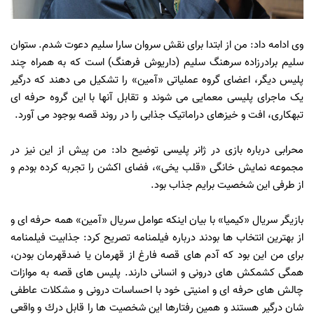
وی ادامه داد: من از ابتدا برای نقش سروان سارا سلیم دعوت شدم. ستوان
سلیم برادرزاده سرهنگ سلیم (داریوش فرهنگ) است که به همراه چند
پلیس دیگر، اعضای گروه عملیاتی «آمین» را تشکیل می دهند که درگیر
یک ماجرای پلیسی معمایی می شوند و تقابل آنها با این گروه حرفه ای
تبهکاری، افت و خیزهای دراماتیک جذابی را در روند قصه بوجود می آورد.
محرابی درباره بازی در ژانر پلیسی توضیح داد: من پیش از این نیز در
مجموعه نمایش خانگی «قلب یخی»، فضای اکشن را تجربه کرده بودم و
از طرفی این شخصیت برایم جذاب بود.
بازیگر سریال «کیمیا» با بیان اینکه عوامل سریال «آمین» همه حرفه ای و
از بهترین انتخاب ها بودند درباره فیلمنامه تصریح کرد: جذابیت فیلمنامه
برای من این بود كه آدم های قصه فارغ از قهرمان یا ضدقهرمان بودن،
همگی كشمكش های درونی و انسانی دارند. پلیس های قصه به موازات
چالش های حرفه ای و امنیتی خود با احساسات درونی و مشكلات عاطفی
شان درگیر هستند و همین رفتارها این شخصیت ها را قابل درك و واقعی