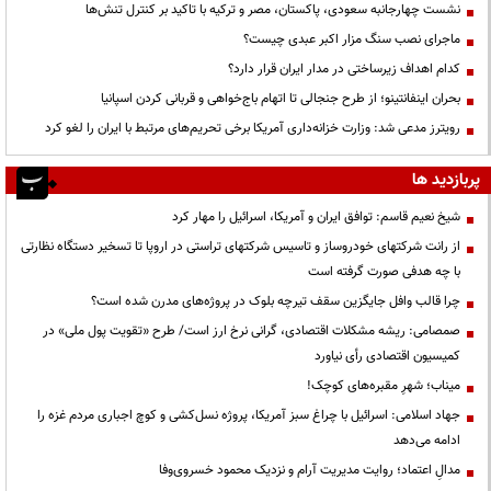
نشست چهارجانبه سعودی، پاکستان، مصر و ترکیه با تاکید بر کنترل تنش‌ها
ماجرای نصب سنگ مزار اکبر عبدی چیست؟
کدام اهداف زیرساختی در مدار ایران قرار دارد؟
بحران اینفانتینو؛ از طرح جنجالی تا اتهام باج‌خواهی و قربانی کردن اسپانیا
رویترز مدعی شد: وزارت خزانه‌داری آمریکا برخی تحریم‌های مرتبط با ایران را لغو کرد
پربازدید ها
شیخ نعیم قاسم: توافق ایران و آمریکا، اسرائیل را مهار کرد
از رانت‌ شرکتهای خودروساز و تاسیس شرکتهای تراستی در اروپا تا تسخیر دستگاه نظارتی
با چه هدفی صورت گرفته است
چرا قالب وافل جایگزین سقف تیرچه بلوک در پروژه‌های مدرن شده است؟
صمصامی: ریشه مشکلات اقتصادی، گرانی نرخ ارز است/ طرح «تقویت پول ملی» در
کمیسیون اقتصادی رأی نیاورد
میناب؛ شهرِ مقبره‌های کوچک!
جهاد اسلامی: اسرائیل با چراغ سبز آمریکا، پروژه نسل‌کشی و کوچ اجباری مردم غزه را
ادامه می‌دهد
مدالِ اعتماد؛ روایت مدیریت آرام و نزدیک محمود خسروی‌وفا