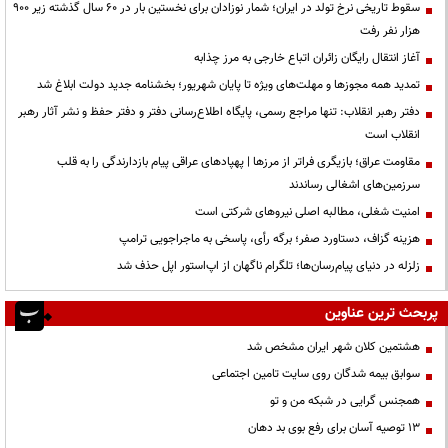
سقوط تاریخی نرخ تولد در ایران؛ شمار نوزادان برای نخستین بار در ۶۰ سال گذشته زیر ۹۰۰
هزار نفر رفت
آغاز انتقال رایگان زائران اتباع خارجی به مرز چذابه
تمدید همه مجوزها و مهلت‌های ویژه تا پایان شهریور؛ بخشنامه جدید دولت ابلاغ شد
دفتر رهبر انقلاب: تنها مراجع رسمی، پایگاه اطلاع‌رسانی دفتر و دفتر حفظ و نشر آثار رهبر
انقلاب است
مقاومت عراق؛ بازیگری فراتر از مرزها | پهپادهای عراقی پیام بازدارندگی را به قلب
سرزمین‌های اشغالی رساندند
‌امنیت شغلی، مطالبه اصلی نیروهای شرکتی است
هزینه گزاف، دستاورد صفر؛ برگه رأی، پاسخی به ماجراجویی ترامپ
زلزله در دنیای پیام‌رسان‌ها؛ تلگرام ناگهان از اپ‌استور اپل حذف شد
پربحث ترین عناوین
هشتمین کلان شهر ایران مشخص شد
سوابق بیمه شدگان روی سایت تامین اجتماعی
همجنس گرایی در شبکه من و تو
13 توصیه آسان برای رفع بوی بد دهان