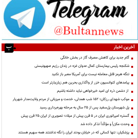
آخرین اخبار
گام جدید برای کاهش مصرف گاز در بخش خانگی
شکنجه رئیس بیمارستان کمال عدوان غزه در زندان رژیم صهیونیستی
تنگه هرمز قابل معامله نیست برای آمریکا معبر باز نکنید
پیامدهای کنوانسیون خزر از واگذاری بحرین هم زیان‌بارتر است
از دشمن ذره ای امید خیرخواهی نباید داشته باشیم
موکب شهدای رزکان؛ ۱۵۲ شب همدلی، خدمت و میزبانی از مردم ولایت‌مدار شهریار
پل شهرستان پل‌سفید پس از ۲۵ سال به مرحله بهره‌برداری رسید
گستره امپراتوری ایران در ۵ قرن پیش از میلاد؛ تصویری از ایران ۲۵ قرن پیش
وحدت مکرّراً و مؤکّداً تذکر داده شد
پزشکیان: تنها کسانی که در خیابان بودند ایران را نگه نداشتند همه سهیم هستند