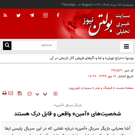
پنجشنبه ۱۵ مرداد ۱۴۰۵
|
Thursday , 06 August 2026
از
و
ته
ویدیو/ «حراج تهران» و اما و اگرهای فروش آثار تاریخی در آن
ن
نو
کد خبر:
۲۹۸۵۳۱
تاریخ انتشار:
۱۸ مهر ۱۳۹۴ - ۱۸:۲۷
صفحه نخست
»
فرهنگ و هنر
»
سینما و تلویزیون
‍‍‍ پ
پ
بازیگر سریال «آمین»:
شخصیت‌های «آمین» واقعی و قابل درک هستند
آشا محرابی بازیگر سریال «آمین» درباره نقشی که در این سریال پلیسی ایفا