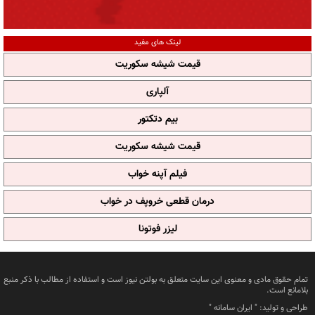
لینک های مفید
قیمت شیشه سکوریت
آلپاری
بیم دتکتور
قیمت شیشه سکوریت
فیلم آپنه خواب
درمان قطعی خروپف در خواب
لیزر فوتونا
تمام حقوق مادی و معنوی این سایت متعلق به بولتن نیوز است و استفاده از مطالب با ذکر منبع
بلامانع است.
طراحی و تولید: "
ایران سامانه
"