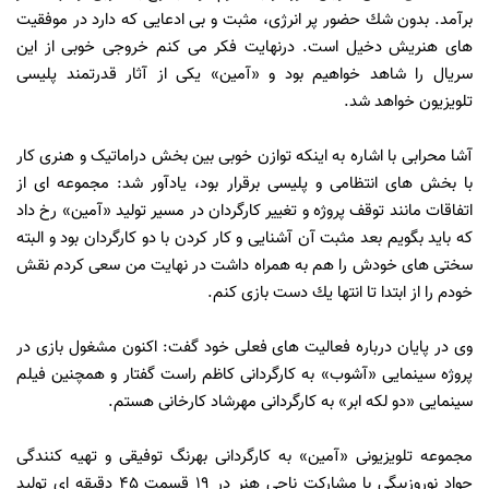
برآمد. بدون شك حضور پر انرژی، مثبت و بی ادعایی که دارد در موفقیت
های هنریش دخیل است. درنهایت فکر می کنم خروجی خوبی از این
سریال را شاهد خواهیم بود و «آمین» یکی از آثار قدرتمند پلیسی
تلویزیون خواهد شد.
آشا محرابی با اشاره به اینکه توازن خوبی بین بخش دراماتیک و هنری کار
با بخش های انتظامی و پلیسی برقرار بود، یادآور شد: مجموعه ای از
اتفاقات مانند توقف پروژه و تغییر کارگردان در مسیر تولید «آمین» رخ داد
که باید بگویم بعد مثبت آن آشنایی و كار كردن با دو كارگردان بود و البته
سختی های خودش را هم به همراه داشت در نهایت من سعی كردم نقش
خودم را از ابتدا تا انتها یك دست بازی كنم.
وی در پایان درباره فعالیت های فعلی خود گفت: اکنون مشغول بازی در
پروژه سینمایی «آشوب» به كارگردانی کاظم راست گفتار و همچنین فیلم
سینمایی «دو لكه ابر» به كارگردانی مهرشاد كارخانی هستم.
مجموعه تلویزیونی «آمین» به کارگردانی بهرنگ توفیقی و تهیه کنندگی
جواد نوروزبیگی با مشارکت ناجی هنر در ۱۹ قسمت ۴۵ دقیقه ای تولید