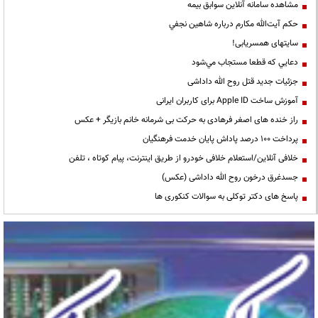
مشاهده سامانه آنلاين سوابق بیمه
حكم آيت‌الله مكارم درباره شاهين نجفي
سایتهای همسریابی!
دعايي كه قطعا مستجاب مي‌شود
جزئیات جدید قتل روح الله داداشی
آموزش ساخت Apple ID برای کاربران ایرانی
راز خنده های اصغر فرهادی به حرکت بی شرمانه خانم بازیگر + عکس
پرداخت ۱۰۰ درصد پاداش پایان خدمت فرهنگیان
خلافی آنلاین/استعلام خلافی خودرو از طریق اینترنت، پیام کوتاه ، تلفن
جسدغرق درخون روح الله داداشی (عکس)
پاسخ های دکتر توکلی به سوالات کنکوری ها