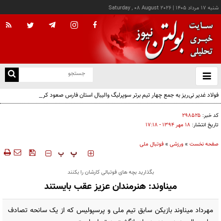
شنبه ۱۷ مرداد ۱۴۰۵
|
Saturday , 08 August 2026
از
و
ته
فولاد غدیر نی‌ریز به جمع چهار تیم برتر سوپرلیگ والیبال استان فارس صعود کرد
ن
نو
کد خبر:
۲۹۸۵۲۵
تاریخ انتشار:
۱۸ مهر ۱۳۹۴ - ۱۷:۱۸
صفحه نخست
»
ورزشی
»
فوتبال ملی
‍‍‍ پ
پ
بگذارید بچه های فوتبالی کارشان را بکنند
میناوند: هنرمندان عزیز عقب بایستند
مهرداد میناوند بازیکن سابق تیم ملی و پرسپولیس که از یک سانحه تصادف