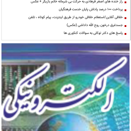
راز خنده های اصغر فرهادی به حرکت بی شرمانه خانم بازیگر + عکس
پرداخت ۱۰۰ درصد پاداش پایان خدمت فرهنگیان
خلافی آنلاین/استعلام خلافی خودرو از طریق اینترنت، پیام کوتاه ، تلفن
جسدغرق درخون روح الله داداشی (عکس)
پاسخ های دکتر توکلی به سوالات کنکوری ها