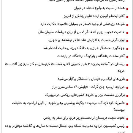
هشدار نسبت به وقوع تندباد در تهران
آغاز ثبت‌نام آزمون ارشد علوم پزشکی از امروز
شواهد پژوهشی از وجود فسفر در بمباران «لامرد» حکایت دارد
خاصیت عجیب رژیم اشغالگر قدس از زبان دیپلمات سازمان ملل
ابراز نگرانی نسبت به افزایش غلط‌ها در نوشته‌های شهری
جهانگیر: محمدباقر خرازی به دادگاه ویژه روحانیت احضار شد
آغاز ساخت پناهگاه و پارکینگ -پناهگاه در پایتخت
ریمـدان در آستانه بحران؛ ۳ هزار کامیون قفل، صف ۵۰ کیلومتری و گاز مایع زیر آفتاب ۵۰
درجه!
بازی‌های لیگ برتر فوتبال با تماشاگر برگزار می‌شود
دریاچه ارومیه جان گرفت؛ افزایش ۷۸ سانتی‌متری تراز
برگزاری نشست وزرای خارجه کشورهای بریکس در نیویورک
«آمریکا ذرّه ذرّه آب میشود»؛ چگونه پیشبینی رهبر شهید از افول ابرقدرت به حقیقت
پیوست؟
دعوت مجدد عربستان از نخست‌وزیر عراق برای سفر به ریاض
رئیس کمیسیون انرژی: مدیریت شبکه برق امسال نسبت به سال‌های گذشته موفق‌تر بوده
است