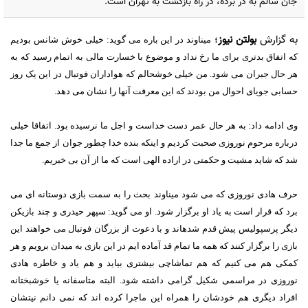
جان سالم به در برده، در راه بازگشت به تهران است.
به گزارش
بولتن نیوز
؛
میناوند در این باره می گوید: خیلی خوش شانس بودیم
که اتفاق بدتری برای ما رخ نداد و موضوع با خسارت مالی به اتمام رسید که به
هر حال جبران می شود. من خیلی خوشحالم که هواداران فوتبال در این یک روز
حسابی جویای احوال من بودند که این معرفت آنها را نشان می دهد.
وی ادامه داد: به هر حال عمر دست خداست و اجل ما نرسیده بود. اتفاقا خیلی
درباره مرحوم نوروزی صحبت کردیم و اینکه بنده خدا چطور جوان از جمع ما جدا
شد که شاید مشیت و حکمتی در اراده الهی است که ما از آن بی خبریم.
حرف هادی نوروزی که می شود میناوند بحث را به سمت بازی دوستانه ای می
برد که قرار است به یاد او برگزار شود. او می گوید: سپهر حیدری و چند بازیکن
دیگر پرسپولیس پیش قدم شدهاند و با دعوت از بزرگان فوتبال می خواهند این
بازی را برگزار کنند که همه ما تمام قد آماده ایم در این بازی به میدان برویم و هر
کمکی هم می کنیم که هم تماشاچی بیشتری بیاید و هم یاد و خاطره هادی
نوروزی در مراسمی شکیل گرامی داشته شود. البته متاسفانه یا خوشبختانه
افراد دیگری هم خودشان را همراه این ماجرا کرده اند که نمی دانم نیتشان