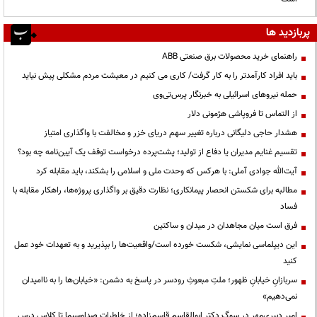
پربازدید ها
راهنمای خرید محصولات برق صنعتی ABB
باید افراد کارآمدتر را به کار گرفت/ کاری می کنیم در معیشت مردم مشکلی پیش نیاید
حمله نیروهای اسرائیلی به خبرنگار پرس‌تی‌وی
از التماس تا فروپاشی هژمونی دلار
هشدار حاجی دلیگانی درباره تغییر سهم دریای خزر و مخالفت با واگذاری امتیاز
تقسیم غنایم مدیران یا دفاع از تولید؛ پشت‌پرده درخواست توقف یک آیین‌نامه چه بود؟
آیت‌الله جوادی آملی: با هرکس که وحدت ملی و اسلامی را بشکند، باید مقابله کرد
مطالبه برای شکستن انحصار پیمانکاری؛ نظارت دقیق بر واگذاری پروژه‌ها، راهکار مقابله با
فساد
فرق است میان مجاهدان در میدان و ساکتین
این دیپلماسی نمایشی، شکست خورده است/واقعیت‌ها را بپذیرید و به تعهدات خود عمل
کنید
سربازانِ خیابانِ ظهور؛ ملتِ مبعوثِ رودسر در پاسخ به دشمن: «خیابان‌ها را به ناامیدان
نمی‌دهیم»
امیر دبیری‌مهر در سوگ دکتر ابوالقاسم قاسم‌زاده؛ از خاطرات صداوسیما تا کلاس درس