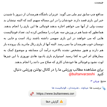
چیست.
مدافع چپ سابق تیم ملی می گوید: عزیزان باشگاه هنرمندان از دیروز با شنیدن
خبر این بازی قصد دارند خودشان را در این مساله سهیم کنند که البته نیتشان بد
نیست ولی از آنها می خواهم اجازه بدهند فوتبالی ها این بازی را انجام بدهند.
همانطور که شما هم در ورزش سه نفرات را منعکس کرده اید، تعداد فوتبالیست
هایی که می خواهند در این بازی سهمی داشته باشند زیاد است و جایی به
دوستان خوب هنرمندان ما نمی رسد. البته آنها از بازی رئال مادرید یک پرونده باز
هم دارند و هنوز مشخص نشده بالاخره درآمد آن مسابقه و موضوع کمک به
بیمارهای ام اس به کجا رسید. امیدوارم بازی یادبود هادی نوروزی با این چیزها
لوث نشود و فوتبالی ها خودشان کاری که صلاح می دانند را انجام بدهند.
برای مشاهده مطالب ورزشی ما را در کانال بولتن ورزشی دنبال
کنید
bultanvarzeshi@
منبع:
ورزش 3
برچسب ها:
میناوند
،
هنرمندان
،
فوتبالیست ها
گزارش خطا