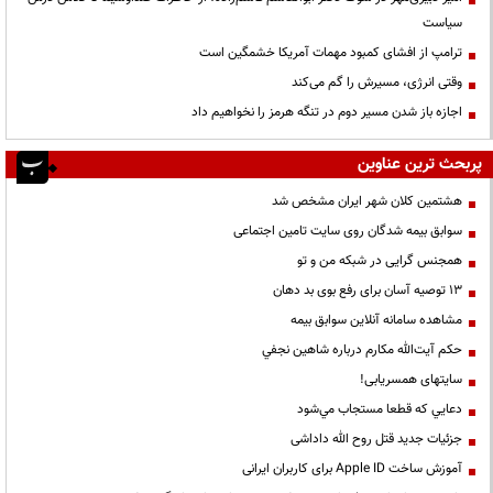
سیاست
ترامپ از افشای کمبود مهمات آمریکا خشمگین است
وقتی انرژی، مسیرش را گم می‌کند
اجازه باز شدن مسیر دوم در تنگه هرمز را نخواهیم داد
پربحث ترین عناوین
هشتمین کلان شهر ایران مشخص شد
سوابق بیمه شدگان روی سایت تامین اجتماعی
همجنس گرایی در شبکه من و تو
13 توصیه آسان برای رفع بوی بد دهان
مشاهده سامانه آنلاين سوابق بیمه
حكم آيت‌الله مكارم درباره شاهين نجفي
سایتهای همسریابی!
دعايي كه قطعا مستجاب مي‌شود
جزئیات جدید قتل روح الله داداشی
آموزش ساخت Apple ID برای کاربران ایرانی