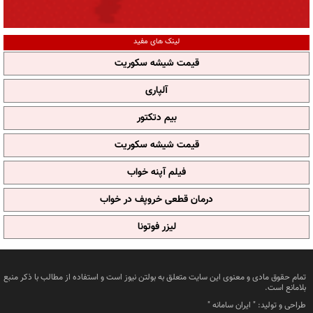
لینک های مفید
قیمت شیشه سکوریت
آلپاری
بیم دتکتور
قیمت شیشه سکوریت
فیلم آپنه خواب
درمان قطعی خروپف در خواب
لیزر فوتونا
تمام حقوق مادی و معنوی این سایت متعلق به بولتن نیوز است و استفاده از مطالب با ذکر منبع
بلامانع است.
طراحی و تولید: "
ایران سامانه
"