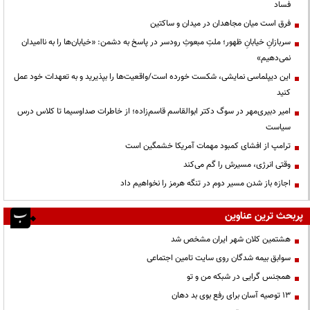
فساد
فرق است میان مجاهدان در میدان و ساکتین
سربازانِ خیابانِ ظهور؛ ملتِ مبعوثِ رودسر در پاسخ به دشمن: «خیابان‌ها را به ناامیدان
نمی‌دهیم»
این دیپلماسی نمایشی، شکست خورده است/واقعیت‌ها را بپذیرید و به تعهدات خود عمل
کنید
امیر دبیری‌مهر در سوگ دکتر ابوالقاسم قاسم‌زاده؛ از خاطرات صداوسیما تا کلاس درس
سیاست
ترامپ از افشای کمبود مهمات آمریکا خشمگین است
وقتی انرژی، مسیرش را گم می‌کند
اجازه باز شدن مسیر دوم در تنگه هرمز را نخواهیم داد
پربحث ترین عناوین
هشتمین کلان شهر ایران مشخص شد
سوابق بیمه شدگان روی سایت تامین اجتماعی
همجنس گرایی در شبکه من و تو
13 توصیه آسان برای رفع بوی بد دهان