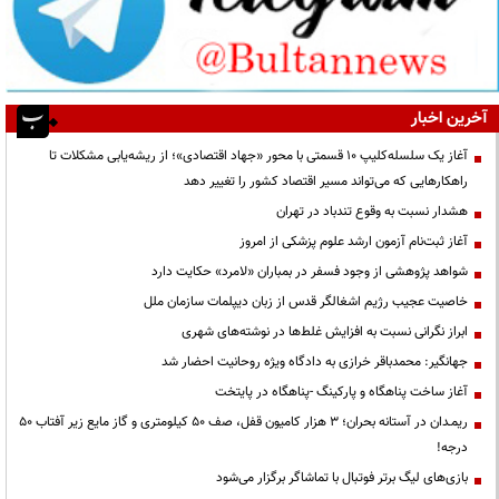
آخرین اخبار
آغاز یک سلسله‌کلیپ ۱۰ قسمتی با محور «جهاد اقتصادی»؛ از ریشه‌یابی مشکلات تا
راهکارهایی که می‌تواند مسیر اقتصاد کشور را تغییر دهد
هشدار نسبت به وقوع تندباد در تهران
آغاز ثبت‌نام آزمون ارشد علوم پزشکی از امروز
شواهد پژوهشی از وجود فسفر در بمباران «لامرد» حکایت دارد
خاصیت عجیب رژیم اشغالگر قدس از زبان دیپلمات سازمان ملل
ابراز نگرانی نسبت به افزایش غلط‌ها در نوشته‌های شهری
جهانگیر: محمدباقر خرازی به دادگاه ویژه روحانیت احضار شد
آغاز ساخت پناهگاه و پارکینگ -پناهگاه در پایتخت
ریمـدان در آستانه بحران؛ ۳ هزار کامیون قفل، صف ۵۰ کیلومتری و گاز مایع زیر آفتاب ۵۰
درجه!
بازی‌های لیگ برتر فوتبال با تماشاگر برگزار می‌شود