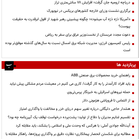
دریاچه ارومیه جان گرفت؛ افزایش ۷۸ سانتی‌متری تراز
برگزاری نشست وزرای خارجه کشورهای بریکس در نیویورک
«آمریکا ذرّه ذرّه آب میشود»؛ چگونه پیشبینی رهبر شهید از افول ابرقدرت به حقیقت
پیوست؟
دعوت مجدد عربستان از نخست‌وزیر عراق برای سفر به ریاض
رئیس کمیسیون انرژی: مدیریت شبکه برق امسال نسبت به سال‌های گذشته موفق‌تر بوده
است
پربازدید ها
راهنمای خرید محصولات برق صنعتی ABB
باید افراد کارآمدتر را به کار گرفت/ کاری می کنیم در معیشت مردم مشکلی پیش نیاید
حمله نیروهای اسرائیلی به خبرنگار پرس‌تی‌وی
از التماس تا فروپاشی هژمونی دلار
هشدار حاجی دلیگانی درباره تغییر سهم دریای خزر و مخالفت با واگذاری امتیاز
تقسیم غنایم مدیران یا دفاع از تولید؛ پشت‌پرده درخواست توقف یک آیین‌نامه چه بود؟
آیت‌الله جوادی آملی: با هرکس که وحدت ملی و اسلامی را بشکند، باید مقابله کرد
مطالبه برای شکستن انحصار پیمانکاری؛ نظارت دقیق بر واگذاری پروژه‌ها، راهکار مقابله با