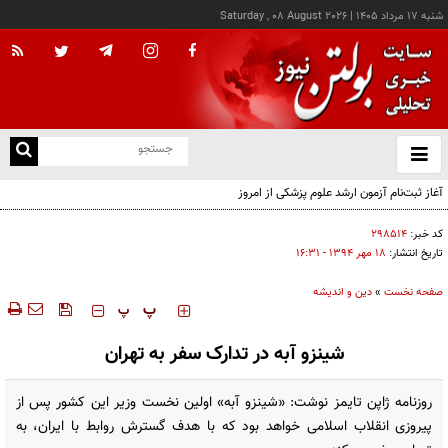
شنبه ۱۷ مرداد ۱۴۰۵
|
Saturday , 08 August 2026
از
و
ته
آغاز ثبت‌نام آزمون ارشد علوم پزشکی از امروز
ن
نو
کد خبر:
۲۹۸۵۱۴
تاریخ انتشار:
۱۸ مهر ۱۳۹۴ - ۱۶:۳۱
صفحه نخست
»
دین و اندیشه
‍‍‍ پ
پ
شینزو آبه در تدارک سفر به تهران
روزنامه ژاپن تایمز نوشت: «شینزو آبه» اولین نخست وزیر این کشور پس از
پیروزی انقلاب اسلامی خواهد بود که با هدف گسترش روابط با ایران، به