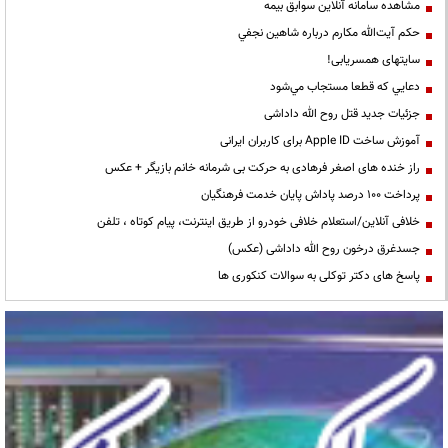
مشاهده سامانه آنلاين سوابق بیمه
حكم آيت‌الله مكارم درباره شاهين نجفي
سایتهای همسریابی!
دعايي كه قطعا مستجاب مي‌شود
جزئیات جدید قتل روح الله داداشی
آموزش ساخت Apple ID برای کاربران ایرانی
راز خنده های اصغر فرهادی به حرکت بی شرمانه خانم بازیگر + عکس
پرداخت ۱۰۰ درصد پاداش پایان خدمت فرهنگیان
خلافی آنلاین/استعلام خلافی خودرو از طریق اینترنت، پیام کوتاه ، تلفن
جسدغرق درخون روح الله داداشی (عکس)
پاسخ های دکتر توکلی به سوالات کنکوری ها