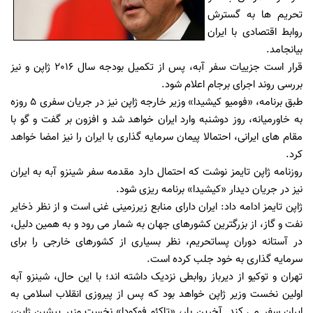
تحریم ها به گسترش
روابط اقتصادی با ایران
بیانجامد.
قرار است جزییات سفر آبه، پس از تکمیل بودجه سال 2016 ژاپن و نیز
بررسی روند اجرای برجام اعلام شود.
طبق برنامه، «فومیو کیشیدا» وزیر خارجه ژاپن نیز در جریان سفری 5 روزه
به خاورمیانه، روز دوشنبه وارد ایران خواهد شد و افزون بر گفت و گو با
مقام های ایرانی، احتمالا پیمان سرمایه گذاری با ایران را نیز امضا خواهد
کرد.
روزنامه ژاپن تایمز نوشت که احتمال دارد مقدمه سفر شینزو آبه به ایران
نیز در جریان دیدار «کیشیدا» برنامه ریزی شود.
ژاپن تایمز ادامه داد: ایران دارای منابع زیرزمینی غنی است و از نظر ذخایر
نفت و گاز، از بزرگترین کشورهای جهان به شمار می رود و به همین دلیل،
در آستانه دوران پساتحریم، نظر بسیاری از کشورهای خارجی را برای
سرمایه گذاری به خود جلب کرده است.
تهران و توکیو از دیرباز روابطی نزدیک داشته اند؛ با این حال، شینزو آبه
اولین نخست وزیر ژاپن خواهد بود که پس از پیروزی انقلاب اسلامی به
ایران سفر می کند. آخرین بار، «تاکِئو فوکودا» نخست وزیر پیشین ژاپن،