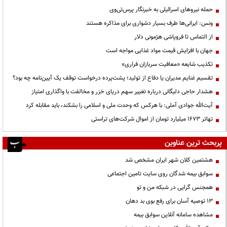
حمله نیروهای اسرائیلی به خبرنگار پرس‌تی‌وی
ونس: ایرانی‌ها طرف بسیار دشواری برای مذاکره هستند
از التماس تا فروپاشی هژمونی دلار
جهان با افزایش قیمت مواد غذایی مواجه است
تکذیب شایعه «معافیت سربازان فراری»
تقسیم غنایم مدیران یا دفاع از تولید؛ پشت‌پرده درخواست توقف یک آیین‌نامه چه بود؟
هشدار حاجی دلیگانی درباره تغییر سهم دریای خزر و مخالفت با واگذاری امتیاز
آیت‌الله جوادی آملی: با هرکس که وحدت ملی و اسلامی را بشکند، باید مقابله کرد
تهاتر ۱۶۷۳ میلیارد تومان از اموال شرکت‌های تراستی
پربحث ترین عناوین
هشتمین کلان شهر ایران مشخص شد
سوابق بیمه شدگان روی سایت تامین اجتماعی
همجنس گرایی در شبکه من و تو
13 توصیه آسان برای رفع بوی بد دهان
مشاهده سامانه آنلاين سوابق بیمه