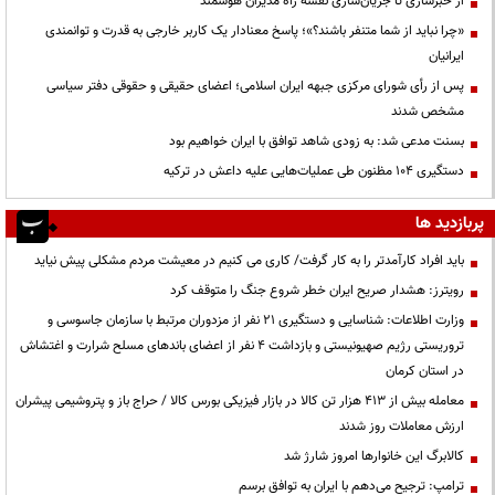
از خبرسازی تا جریان‌سازی نقشه راه مدیران هوشمند
«چرا نباید از شما متنفر باشند؟»؛ پاسخ معنادار یک کاربر خارجی به قدرت و توانمندی
ایرانیان
پس از رأی شورای مرکزی جبهه ایران اسلامی؛ اعضای حقیقی و حقوقی دفتر سیاسی
مشخص شدند
بسنت مدعی شد: به زودی شاهد توافق با ایران خواهیم بود
دستگیری ۱۰۴ مظنون طی عملیات‌هایی علیه داعش در ترکیه
پربازدید ها
باید افراد کارآمدتر را به کار گرفت/ کاری می کنیم در معیشت مردم مشکلی پیش نیاید
رویترز: هشدار صریح ایران خطر شروع جنگ را متوقف کرد
وزارت اطلاعات: شناسایی و دستگیری ۲۱ نفر از مزدوران مرتبط با سازمان جاسوسی و
تروریستی رژیم صهیونیستی و بازداشت ۴ نفر از اعضای باندهای مسلح شرارت و اغتشاش
در استان کرمان
معامله بیش از ۴۱۳ هزار تن کالا در بازار فیزیکی بورس کالا / حراج باز و پتروشیمی پیشران
ارزش معاملات روز شدند
کالابرگ این خانوارها امروز شارژ شد
ترامپ: ترجیح می‌دهم با ایران به توافق برسم