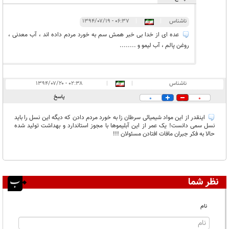
ناشناس
|
|
۰۶:۳۷ - ۱۳۹۴/۰۷/۱۹
عده ای از خدا بی خبر همش سم به خورد مردم داده اند ، آب معدنی ،
روغن پالم ، آب لیمو و ........
ناشناس
|
|
۰۲:۳۸ - ۱۳۹۴/۰۷/۲۰
پاسخ
0
0
اینقدر از این مواد شیمیائی سرطان زا به خورد مردم دادن که دیگه این نسل را باید
نسل سمی دانست! یک عمر از این آبلیموها با مجوز استاندارد و بهداشت تولید شده
حالا به فکر جبران مافات افتادن مسئولان !!!
نظر شما
نام