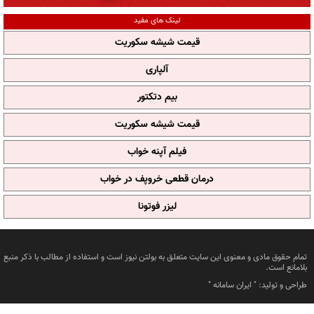
لینک های مفید
قیمت شیشه سکوریت
آلپاری
بیم دتکتور
قیمت شیشه سکوریت
فیلم آپنه خواب
درمان قطعی خروپف در خواب
لیزر فوتونا
تمام حقوق مادی و معنوی این سایت متعلق به بولتن نیوز است و استفاده از مطالب با ذکر منبع
بلامانع است.
طراحی و تولید: "
ایران سامانه
"