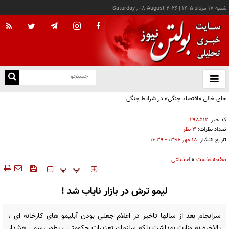
شنبه ۱۷ مرداد ۱۴۰۵
|
Saturday , 08 August 2026
از
و
ته
جای خالی «اقتصاد جنگی» در شرایط جنگی
ن
نو
کد خبر:
۲۹۸۵۱۲
تعداد نظرات:
۳ نظر
تاریخ انتشار:
۱۸ مهر ۱۳۹۴ - ۱۶:۳۹
صفحه نخست
»
اجتماعی
‍‍‍ پ
پ
لیمو ترش در بازار نایاب شد !
سرانجام بعد از سالها تاخیر در اعلام جعلی بودن آبلیمو های کارخانه ای ،
بالاخره نه وزارت بهداشت بلکه سازمان تعزیرات حکومتی ، بطور رسمی هشدار