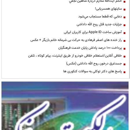
حكم آيت‌الله مكارم درباره شاهين نجفي
سایتهای همسریابی!
دعايي كه قطعا مستجاب مي‌شود
جزئیات جدید قتل روح الله داداشی
آموزش ساخت Apple ID برای کاربران ایرانی
راز خنده های اصغر فرهادی به حرکت بی شرمانه خانم بازیگر + عکس
پرداخت ۱۰۰ درصد پاداش پایان خدمت فرهنگیان
خلافی آنلاین/استعلام خلافی خودرو از طریق اینترنت، پیام کوتاه ، تلفن
جسدغرق درخون روح الله داداشی (عکس)
پاسخ های دکتر توکلی به سوالات کنکوری ها