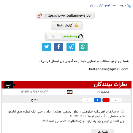
برچسب ها:
لیمو ترش
،
بازار
گزارش خطا
پسندیدم
0
شما می توانید مطالب و تصاویر خود را به آدرس زیر ارسال فرمایید.
bultannews@gmail.com
نظرات بینندگان
انتشار یافته:
۳
محمود ن
|
|
۰۶:۳۷ - ۱۳۹۴/۰۷/۱۹
در انتظار بررسی:
پاسخ
0
0
غیر قابل انتشار:
« سازمان تعزیرات حکومتی ، بطور رسمی هشدار داد : حتی یک قطره هم آبلیمو
های صنعتی ، آب لیمو نیستند» !!!!!!!!!!
جل الخالق !پس چرا به اینها اجازه فعالیت داده می شود؟؟؟!!!
پاسخ ها