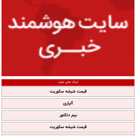
لینک های مفید
قیمت شیشه سکوریت
آلپاری
بیم دتکتور
قیمت شیشه سکوریت