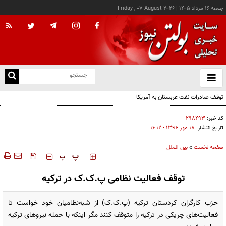
جمعه ۱۶ مرداد ۱۴۰۵
|
Friday , 07 August 2026
از
و
ته
توقف صادرات نفت عربستان به آمریکا
ن
نو
کد خبر:
۲۹۸۴۹۳
تاریخ انتشار:
۱۸ مهر ۱۳۹۴ - ۱۶:۱۲
صفحه نخست
»
بین الملل
‍‍‍ پ
پ
توقف فعالیت نظامی پ.ک.ک در ترکیه
حزب کارگران کردستان ترکیه (پ.ک.ک) از شبه‌نظامیان خود خواست تا
فعالیت‌های چریکی در ترکیه را متوقف کنند مگر اینکه با حمله نیروهای ترکیه