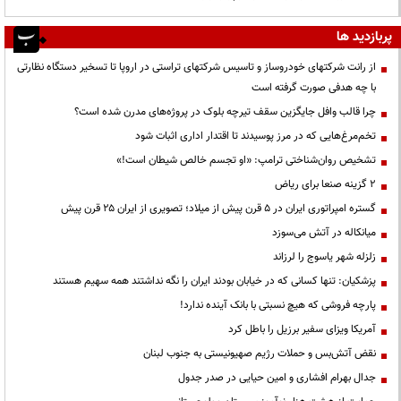
پربازدید ها
از رانت‌ شرکتهای خودروساز و تاسیس شرکتهای تراستی در اروپا تا تسخیر دستگاه نظارتی
با چه هدفی صورت گرفته است
چرا قالب وافل جایگزین سقف تیرچه بلوک در پروژه‌های مدرن شده است؟
تخم‌مرغ‌هایی که در مرز پوسیدند تا اقتدار اداری اثبات شود
تشخیص روان‌شناختی ترامپ: «او تجسم خالص شیطان است!»
۲ گزینه صنعا برای ریاض
گستره امپراتوری ایران در ۵ قرن پیش از میلاد؛ تصویری از ایران ۲۵ قرن پیش
میانکاله در آتش می‌سوزد
زلزله شهر یاسوج را لرزاند
پزشکیان: تنها کسانی که در خیابان بودند ایران را نگه نداشتند همه سهیم هستند
پارچه فروشی که هیچ نسبتی با بانک آینده ندارد!
آمریکا ویزای سفیر برزیل را باطل کرد
نقض آتش‌بس و حملات رژیم صهیونیستی به جنوب لبنان
جدال بهرام افشاری و امین حیایی در صدر جدول