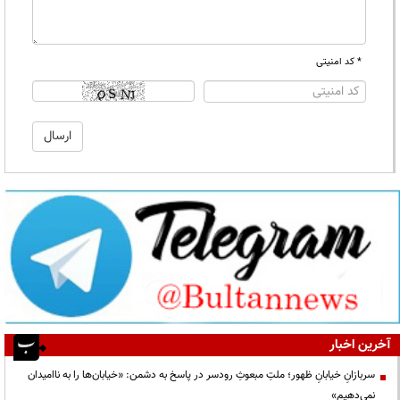
* کد امنیتی
آخرین اخبار
سربازانِ خیابانِ ظهور؛ ملتِ مبعوثِ رودسر در پاسخ به دشمن: «خیابان‌ها را به ناامیدان
نمی‌دهیم»