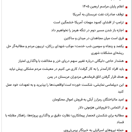
اعلام پایان مراسم اربعین ۱۴۰۵
توقف صادرات نفت عربستان به آمریکا
ترامپ از افشای کمبود مهمات آمریکا خشمگین است
اجازه باز شدن مسیر دوم در تنگه هرمز را نخواهیم داد
فرق است میان مجاهدان در میدان و ساکتین
یکصد و پنجاه و سومین شب خدمت؛ موکب شهدای رزکان، تریبون مردم و مطالبه‌گر حل
ریشه‌ای مشکلات شهری
هشدار حاجی دلیگانی درباره تغییر سهم دریای خزر و مخالفت با واگذاری امتیاز
باید افراد کارآمدتر را به کار گرفت/ کاری می کنیم در معیشت مردم مشکلی پیش نیاید
هدف قرار گرفتن اتاق‌ فرماندهی مزدوران عربستان در یمن
این دیپلماسی نمایشی، شکست خورده است/واقعیت‌ها را بپذیرید و به تعهدات خود عمل
کنید
امید مالباختگان رمزارز آبکی به فروش اموال محکومان
از التماس تا فروپاشی هژمونی دلار
مطالبه برای شکستن انحصار پیمانکاری؛ نظارت دقیق بر واگذاری پروژه‌ها، راهکار مقابله با
فساد
حمله نیروهای اسرائیلی به خبرنگار پرس‌تی‌وی