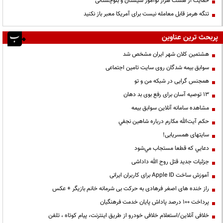
حمایت از هشت هزار نوآموز سیستان و بلوچستانی
تنگه هرمز قابل معامله نیست برای آمریکا معبر باز نکنید
پربحث ترین عناوین
هشتمین کلان شهر ایران مشخص شد
سوابق بیمه شدگان روی سایت تامین اجتماعی
همجنس گرایی در شبکه من و تو
13 توصیه آسان برای رفع بوی بد دهان
مشاهده سامانه آنلاين سوابق بیمه
حكم آيت‌الله مكارم درباره شاهين نجفي
سایتهای همسریابی!
دعايي كه قطعا مستجاب مي‌شود
جزئیات جدید قتل روح الله داداشی
آموزش ساخت Apple ID برای کاربران ایرانی
راز خنده های اصغر فرهادی به حرکت بی شرمانه خانم بازیگر + عکس
پرداخت ۱۰۰ درصد پاداش پایان خدمت فرهنگیان
خلافی آنلاین/استعلام خلافی خودرو از طریق اینترنت، پیام کوتاه ، تلفن