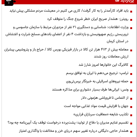
پربازدید ها
باید افراد کارآمدتر را به کار گرفت/ کاری می کنیم در معیشت مردم مشکلی پیش نیاید
رویترز: هشدار صریح ایران خطر شروع جنگ را متوقف کرد
وزارت اطلاعات: شناسایی و دستگیری ۲۱ نفر از مزدوران مرتبط با سازمان جاسوسی و
تروریستی رژیم صهیونیستی و بازداشت ۴ نفر از اعضای باندهای مسلح شرارت و اغتشاش
در استان کرمان
معامله بیش از ۴۱۳ هزار تن کالا در بازار فیزیکی بورس کالا / حراج باز و پتروشیمی پیشران
ارزش معاملات روز شدند
کالابرگ این خانوارها امروز شارژ شد
ترامپ: ترجیح می‌دهم با ایران به توافق برسم
حمله نیروهای اسرائیلی به خبرنگار پرس‌تی‌وی
ونس: ایرانی‌ها طرف بسیار دشواری برای مذاکره هستند
از التماس تا فروپاشی هژمونی دلار
جهان با افزایش قیمت مواد غذایی مواجه است
تکذیب شایعه «معافیت سربازان فراری»
تقسیم غنایم مدیران یا دفاع از تولید؛ پشت‌پرده درخواست توقف یک آیین‌نامه چه بود؟
هشدار حاجی دلیگانی درباره تغییر سهم دریای خزر و مخالفت با واگذاری امتیاز