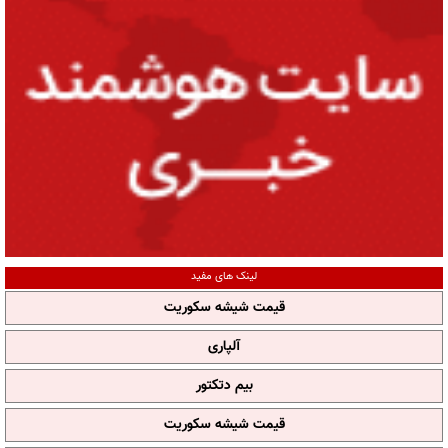
لینک های مفید
قیمت شیشه سکوریت
آلپاری
بیم دتکتور
قیمت شیشه سکوریت