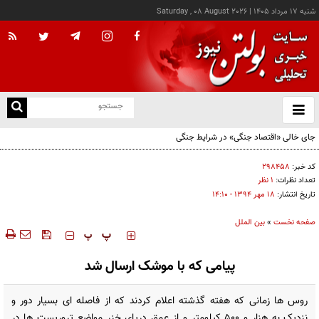
شنبه ۱۷ مرداد ۱۴۰۵
|
Saturday , 08 August 2026
از
و
ته
جای خالی «اقتصاد جنگی» در شرایط جنگی
ن
نو
کد خبر:
۲۹۸۴۵۸
تعداد نظرات:
۱ نظر
تاریخ انتشار:
۱۸ مهر ۱۳۹۴ - ۱۴:۱۰
صفحه نخست
»
بین الملل
‍‍‍ پ
پ
پیامی که با موشک ارسال شد
روس ها زمانی که هفته گذشته اعلام کردند که از فاصله ای بسیار دور و
نزدیک به هزار و 500 کیلومتر و از عمق دریای خزر مواضع تروریست ها در