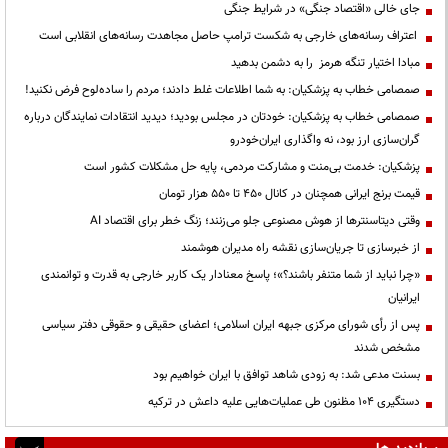
جای خالی «اقتصاد جنگی» در شرایط جنگی
اعتراف رسانه‌های خارجی به شکست ترامپ حاصل مجاهدت رسانه‌های انقلابی است
مبادا اختیار تنگه هرمز را به دشمن بدهید
صمصامی خطاب به پزشکیان: به شما اطلاعات غلط دادند؛ مردم را ساده‌لوح فرض نکنید!
صمصامی خطاب به پزشکیان: خودتان در مجلس بودید؛ دیدید انتقادات نمایندگان درباره
گران‌سازی ارز بود، نه واگذاری ایران‌خودرو
پزشکیان: خدمت بی‌منت و مشارکت مردمی، پایه حل مشکلات کشور است
قیمت‌ برنج ایرانی همچنان در کانال ۴۵۰ تا ۵۵۰ هزار تومان
وقتی دیتاسنترها از هوش مصنوعی جلو می‌زنند؛ زنگ خطر برای اقتصاد AI
از خبرسازی تا جریان‌سازی نقشه راه مدیران هوشمند
«چرا نباید از شما متنفر باشند؟»؛ پاسخ معنادار یک کاربر خارجی به قدرت و توانمندی
ایرانیان
پس از رأی شورای مرکزی جبهه ایران اسلامی؛ اعضای حقیقی و حقوقی دفتر سیاسی
مشخص شدند
بسنت مدعی شد: به زودی شاهد توافق با ایران خواهیم بود
دستگیری ۱۰۴ مظنون طی عملیات‌هایی علیه داعش در ترکیه