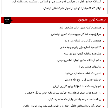
آیت‌الله جوادی آملی: با هرکس که وحدت ملی و اسلامی را بشکند، باید مقابله کرد
تهاتر ۱۶۷۳ میلیارد تومان از اموال شرکت‌های تراستی
پربحث ترین عناوین
هشتمین کلان شهر ایران مشخص شد
سوابق بیمه شدگان روی سایت تامین اجتماعی
همجنس گرایی در شبکه من و تو
13 توصیه آسان برای رفع بوی بد دهان
مشاهده سامانه آنلاين سوابق بیمه
حكم آيت‌الله مكارم درباره شاهين نجفي
سایتهای همسریابی!
دعايي كه قطعا مستجاب مي‌شود
جزئیات جدید قتل روح الله داداشی
آموزش ساخت Apple ID برای کاربران ایرانی
راز خنده های اصغر فرهادی به حرکت بی شرمانه خانم بازیگر + عکس
پرداخت ۱۰۰ درصد پاداش پایان خدمت فرهنگیان
خلافی آنلاین/استعلام خلافی خودرو از طریق اینترنت، پیام کوتاه ، تلفن