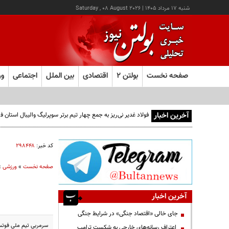
شنبه ۱۷ مرداد ۱۴۰۵
|
Saturday , 08 August 2026
صفحه نخست
بولتن ۲
اقتصادی
بین الملل
اجتماعی
ور
آخرین اخبار
فولاد غدیر نی‌ریز به جمع چهار تیم برتر سوپرلیگ والیبال استان
کد خبر:
۲۹۸۴۴۸
صفحه نخست
»
ورزشی
»
آخرین اخبار
جای خالی «اقتصاد جنگی» در شرایط جنگی
سرمربی تیم ملی فوتس
اعتراف رسانه‌های خارجی به شکست ترامپ