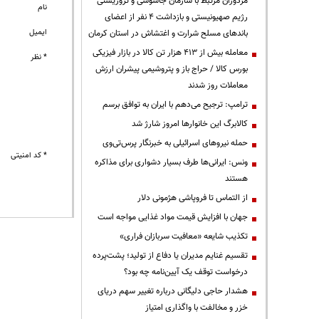
مزدوران مرتبط با سازمان جاسوسی و تروریستی
نام
رژیم صهیونیستی و بازداشت ۴ نفر از اعضای
ایمیل
باندهای مسلح شرارت و اغتشاش در استان کرمان
معامله بیش از ۴۱۳ هزار تن کالا در بازار فیزیکی
* نظر
بورس کالا / حراج باز و پتروشیمی پیشران ارزش
معاملات روز شدند
ترامپ: ترجیح می‌دهم با ایران به توافق برسم
کالابرگ این خانوارها امروز شارژ شد
حمله نیروهای اسرائیلی به خبرنگار پرس‌تی‌وی
* کد امنیتی
ونس: ایرانی‌ها طرف بسیار دشواری برای مذاکره
هستند
از التماس تا فروپاشی هژمونی دلار
جهان با افزایش قیمت مواد غذایی مواجه است
تکذیب شایعه «معافیت سربازان فراری»
تقسیم غنایم مدیران یا دفاع از تولید؛ پشت‌پرده
درخواست توقف یک آیین‌نامه چه بود؟
هشدار حاجی دلیگانی درباره تغییر سهم دریای
خزر و مخالفت با واگذاری امتیاز