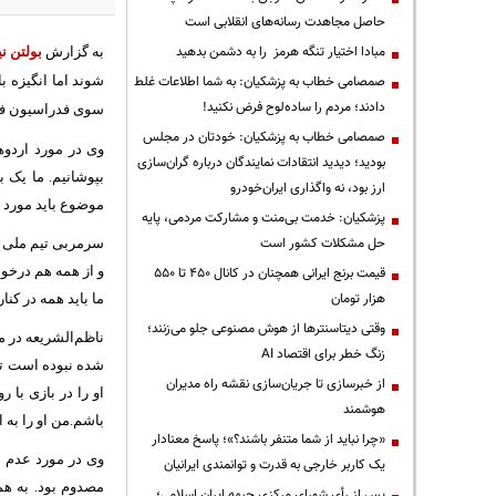
حاصل مجاهدت رسانه‌های انقلابی است
مبادا اختیار تنگه هرمز را به دشمن بدهید
به گزارش
بولتن نی
صمصامی خطاب به پزشکیان: به شما اطلاعات غلط
شوند اما انگیزه با
دادند؛ مردم را ساده‌لوح فرض نکنید!
سوی فدراسیون فوت
صمصامی خطاب به پزشکیان: خودتان در مجلس
وی در مورد اردوه
بودید؛ دیدید انتقادات نمایندگان درباره گران‌سازی
بپوشانیم. ما یک 
ارز بود، نه واگذاری ایران‌خودرو
موضوع باید مورد ب
پزشکیان: خدمت بی‌منت و مشارکت مردمی، پایه
حل مشکلات کشور است
سرمربی تیم ملی فو
و از همه هم درخو
قیمت‌ برنج ایرانی همچنان در کانال ۴۵۰ تا ۵۵۰
هزار تومان
ما باید همه در کن
وقتی دیتاسنترها از هوش مصنوعی جلو می‌زنند؛
ناظم‌الشریعه در م
زنگ خطر برای اقتصاد AI
شده نبوده است تأکی
از خبرسازی تا جریان‌سازی نقشه راه مدیران
او را در بازی با 
هوشمند
باشم.من او را به 
«چرا نباید از شما متنفر باشند؟»؛ پاسخ معنادار
وی در مورد عدم 
یک کاربر خارجی به قدرت و توانمندی ایرانیان
مصدوم بود. به هم
پس از رأی شورای مرکزی جبهه ایران اسلامی؛