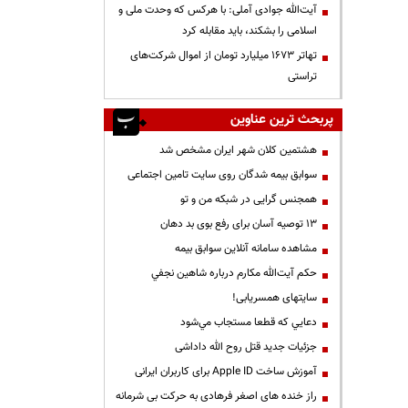
آیت‌الله جوادی آملی: با هرکس که وحدت ملی و
اسلامی را بشکند، باید مقابله کرد
تهاتر ۱۶۷۳ میلیارد تومان از اموال شرکت‌های
تراستی
پربحث ترین عناوین
هشتمین کلان شهر ایران مشخص شد
سوابق بیمه شدگان روی سایت تامین اجتماعی
همجنس گرایی در شبکه من و تو
13 توصیه آسان برای رفع بوی بد دهان
مشاهده سامانه آنلاين سوابق بیمه
حكم آيت‌الله مكارم درباره شاهين نجفي
سایتهای همسریابی!
دعايي كه قطعا مستجاب مي‌شود
جزئیات جدید قتل روح الله داداشی
آموزش ساخت Apple ID برای کاربران ایرانی
راز خنده های اصغر فرهادی به حرکت بی شرمانه