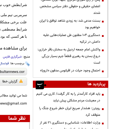
شرایطش خوب نبو
اعضای حقیقی و حقوقی دفتر سیاسی مشخص
شدند
سرمربی تیم ملی د
بسنت مدعی شد: به زودی شاهد توافق با ایران
علت برخی مشکلات 
خواهیم بود
شرایط مصطفی نظری
دستگیری ۱۰۴ مظنون طی عملیات‌هایی علیه
با هر کسی که بوده
داعش در ترکیه
برای مشاهده مطا
واکنش امام جمعه اردبیل به سخنان باقر خرازی:
دروغ بستن به رهبری قطعاً جرم بسیار بزرگی
منبع:
خبرگزاری فارس
است
برچسب ها:
فوتسال
احتمال وجود حیات در اقیانوس مدفون «اروپا»
گزارش خطا
پربازدید ها
باید افراد کارآمدتر را به کار گرفت/ کاری می کنیم
شما می توانید مطالب 
در معیشت مردم مشکلی پیش نیاید
nnews@gmail.com
رویترز: هشدار صریح ایران خطر شروع جنگ را
متوقف کرد
نظر شما
وزارت اطلاعات: شناسایی و دستگیری ۲۱ نفر از