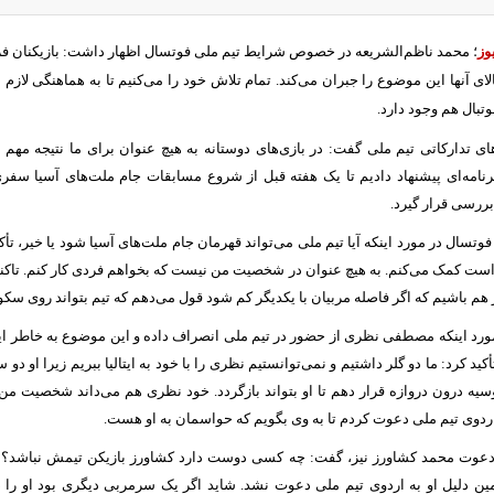
وز
؛ محمد ناظم‌الشریعه در خصوص شرایط تیم ملی فوتسال اظهار داشت: بازیکنان فرص
لای آنها این موضوع را جبران می‌کند. تمام تلاش خود را می‌کنیم تا به هماهنگی لازم 
بال هم وجود دارد.
ای تدارکاتی تیم ملی گفت: در بازی‌های دوستانه به هیچ عنوان برای ما نتیجه مه
برنامه‌ای پیشنهاد دادیم تا یک هفته قبل از شروع مسابقات جام ملت‌های آسیا سفر
ررسی قرار گیرد.
تسال در مورد اینکه آیا تیم ملی می‌تواند قهرمان جام ملت‌های آسیا شود یا خیر، تأکی
است کمک می‌کنم. به هیچ عنوان در شخصیت من نیست که بخواهم فردی کار کنم. تاکنون
ار هم باشیم که اگر فاصله مربیان با یکدیگر کم شود قول می‌دهم که تیم بتواند روی سک
ورد اینکه مصطفی نظری از حضور در تیم ملی انصراف داده و این موضوع به خاطر این 
د کرد: ما دو گلر داشتیم و نمی‌توانستیم نظری را با خود به ایتالیا ببریم زیرا او دو
روسیه درون دروازه قرار دهم تا او بتواند بازگردد. خود نظری هم می‌داند شخصیت م
اردوی تیم ملی دعوت کردم تا به وی بگویم که حواسمان به او هست.
دعوت محمد کشاورز نیز، گفت:‌ چه کسی دوست دارد کشاورز بازیکن تیمش نباشد؟!
ین دلیل او به اردوی تیم ملی دعوت نشد. شاید اگر یک سرمربی دیگری بود او را 