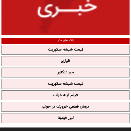
لینک های مفید
قیمت شیشه سکوریت
آلپاری
بیم دتکتور
قیمت شیشه سکوریت
فیلم آپنه خواب
درمان قطعی خروپف در خواب
لیزر فوتونا