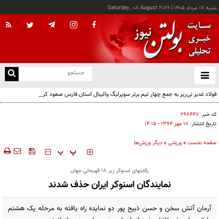
شنبه ۱۷ مرداد ۱۴۰۵
|
Saturday , 08 August 2026
از
و
ته
فولاد غدیر نی‌ریز به جمع چهار تیم برتر سوپرلیگ والیبال استان فارس صعود کرد
ن
نو
کد خبر:
۲۹۸۴۴۷
تاریخ انتشار:
۱۸ مهر ۱۳۹۴ - ۱۴:۱۵
صفحه نخست
»
ورزشی
»
دیگر ورزش‌ها
‍‍‍ پ
پ
رقابتهای اسنوکر زیر ۱۸ قهرمانی جهان
نمایندگان اسنوکر ایران حذف شدند
آرمان آتش سخن و حسن ذبیح پور دو نمایده راه یافته به مرحله یک هشتم