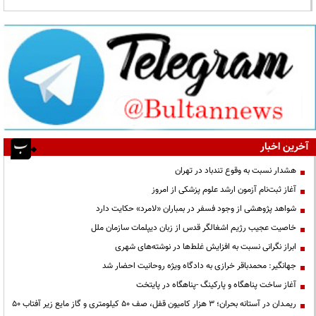
آخرین اخبار
هشدار نسبت به وقوع تندباد در تهران
آغاز ثبت‌نام آزمون ارشد علوم پزشکی از امروز
شواهد پژوهشی از وجود فسفر در بمباران «لامرد» حکایت دارد
خاصیت عجیب رژیم اشغالگر قدس از زبان دیپلمات سازمان ملل
ابراز نگرانی نسبت به افزایش غلط‌ها در نوشته‌های شهری
جهانگیر: محمدباقر خرازی به دادگاه ویژه روحانیت احضار شد
آغاز ساخت پناهگاه و پارکینگ -پناهگاه در پایتخت
ریمـدان در آستانه بحران؛ ۳ هزار کامیون قفل، صف ۵۰ کیلومتری و گاز مایع زیر آفتاب ۵۰