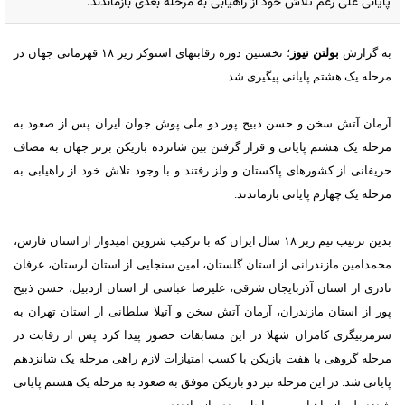
پایانی علی رغم تلاش خود از راهیابی به مرحله بعدی بازماندند.
به گزارش
بولتن نیوز
؛ نخستین دوره رقابتهای اسنوکر زیر ۱۸ قهرمانی جهان در
مرحله یک هشتم پایانی پیگیری شد.
آرمان آتش سخن و حسن ذبیح پور دو ملی پوش جوان ایران پس از صعود به
مرحله یک هشتم پایانی و قرار گرفتن بین شانزده بازیکن برتر جهان به مصاف
حریفانی از کشورهای پاکستان و ولز رفتند و با وجود تلاش خود از راهیابی به
مرحله یک چهارم پایانی بازماندند.
بدین ترتیب تیم زیر ۱۸ سال ایران که با ترکیب شروین امیدوار از استان فارس،
محمدامین مازندرانی از استان گلستان، امین سنجایی از استان لرستان، عرفان
نادری از استان آذربایجان شرقی، علیرضا عباسی از استان اردبیل، حسن ذبیح
پور از استان مازندران، آرمان آتش سخن و آتیلا سلطانی از استان تهران به
سرمربیگری کامران شهلا در این مسابقات حضور پیدا کرد پس از رقابت در
مرحله گروهی با هفت بازیکن با کسب امتیازات لازم راهی مرحله یک شانزدهم
پایانی شد. در این مرحله نیز دو بازیکن موفق به صعود به مرحله یک هشتم پایانی