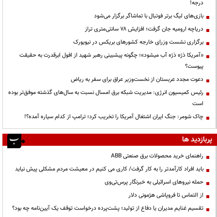
درجه!
بازی‌های لیگ برتر فوتبال با تماشاگر برگزار می‌شود
دریاچه ارومیه جان گرفت؛ افزایش ۷۸ سانتی‌متری تراز
برگزاری نشست وزرای خارجه کشورهای بریکس در نیویورک
«آمریکا ذرّه ذرّه آب میشود»؛ چگونه پیشبینی رهبر شهید از افول ابرقدرت به حقیقت
پیوست؟
دعوت مجدد عربستان از نخست‌وزیر عراق برای سفر به ریاض
رئیس کمیسیون انرژی: مدیریت شبکه برق امسال نسبت به سال‌های گذشته موفق‌تر بوده
است
چاک شومر: جنگ ایران اشتغال آمریکا را تخریب کرد؛ ترامپ از کدام سیاره آمده؟!
پربازدید ها
راهنمای خرید محصولات برق صنعتی ABB
باید افراد کارآمدتر را به کار گرفت/ کاری می کنیم در معیشت مردم مشکلی پیش نیاید
حمله نیروهای اسرائیلی به خبرنگار پرس‌تی‌وی
از التماس تا فروپاشی هژمونی دلار
تقسیم غنایم مدیران یا دفاع از تولید؛ پشت‌پرده درخواست توقف یک آیین‌نامه چه بود؟