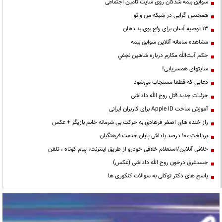
سوابق بیمه شدگان روی سایت تامین اجتماعی
همجنس گرایی در شبکه من و تو
13 توصیه آسان برای رفع بوی بد دهان
مشاهده سامانه آنلاين سوابق بیمه
حكم آيت‌الله مكارم درباره شاهين نجفي
سایتهای همسریابی!
دعايي كه قطعا مستجاب مي‌شود
جزئیات جدید قتل روح الله داداشی
آموزش ساخت Apple ID برای کاربران ایرانی
راز خنده های اصغر فرهادی به حرکت بی شرمانه خانم بازیگر + عکس
پرداخت ۱۰۰ درصد پاداش پایان خدمت فرهنگیان
خلافی آنلاین/استعلام خلافی خودرو از طریق اینترنت، پیام کوتاه ، تلفن
جسدغرق درخون روح الله داداشی (عکس)
پاسخ های دکتر توکلی به سوالات کنکوری ها