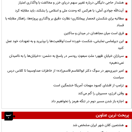
هشدار حاجی دلیگانی درباره تغییر سهم دریای خزر و مخالفت با واگذاری امتیاز
آیت‌الله جوادی آملی: با هرکس که وحدت ملی و اسلامی را بشکند، باید مقابله کرد
مطالبه برای شکستن انحصار پیمانکاری؛ نظارت دقیق بر واگذاری پروژه‌ها، راهکار مقابله با
فساد
فرق است میان مجاهدان در میدان و ساکتین
این دیپلماسی نمایشی، شکست خورده است/واقعیت‌ها را بپذیرید و به تعهدات خود عمل
کنید
سربازانِ خیابانِ ظهور؛ ملتِ مبعوثِ رودسر در پاسخ به دشمن: «خیابان‌ها را به ناامیدان
نمی‌دهیم»
امیر دبیری‌مهر در سوگ دکتر ابوالقاسم قاسم‌زاده؛ از خاطرات صداوسیما تا کلاس درس
سیاست
ترامپ از افشای کمبود مهمات آمریکا خشمگین است
وقتی انرژی، مسیرش را گم می‌کند
اجازه باز شدن مسیر دوم در تنگه هرمز را نخواهیم داد
پربحث ترین عناوین
هشتمین کلان شهر ایران مشخص شد