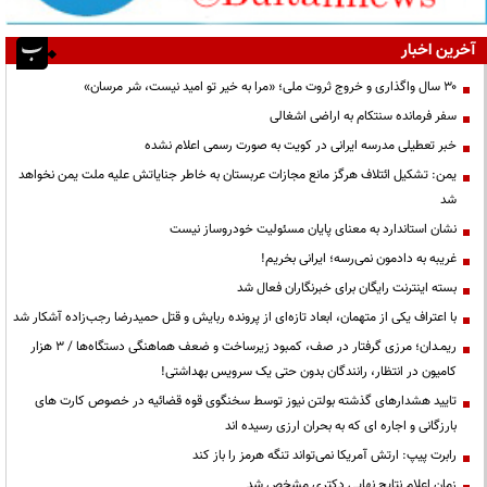
آخرین اخبار
۳۰ سال واگذاری و خروج ثروت ملی؛ «مرا به خیر تو امید نیست، شر مرسان»
سفر فرمانده سنتکام به اراضی اشغالی
خبر تعطیلی مدرسه ایرانی در کویت به صورت رسمی اعلام نشده
یمن: تشکیل ائتلاف هرگز مانع مجازات عربستان به خاطر جنایاتش علیه ملت یمن نخواهد
شد
نشان استاندارد به معنای پایان مسئولیت خودروساز نیست
غریبه به دادمون نمی‌رسه؛ ایرانی بخریم!
بسته اینترنت رایگان برای خبرنگاران فعال شد
با اعتراف یکی از متهمان، ابعاد تازه‌ای از پرونده ربایش و قتل حمیدرضا رجب‌زاده آشکار شد
ریمـدان؛ مرزی گرفتار در صف، کمبود زیرساخت و ضعف هماهنگی دستگاه‌ها / ۳ هزار
کامیون در انتظار، رانندگان بدون حتی یک سرویس بهداشتی!
تایید هشدارهای گذشته بولتن نیوز توسط سخنگوی قوه قضائیه در خصوص کارت های
بارزگانی و اجاره ای که به بحران ارزی رسیده اند
رابرت پیپ: ارتش آمریکا نمی‌تواند تنگه هرمز را باز کند
زمان اعلام نتایج نهایی دکتری مشخص شد