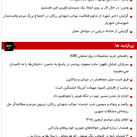
ونس: در حال کار بر روی ایجاد یک سیستم ناوبری امن هستیم
گزارش «خبر شهر» از تداوم فعالیت موکب شهدای رزکان در اجتماع بزرگ مردم ولایت‌مدار
شهرستان شهریار
گزارشی از حادثه دریایی در سواحل عمان
پربازدید ها
راهنمای خرید محصولات برق صنعتی ABB
سربازانِ خیابانِ ظهور؛ ملتِ مبعوثِ رودسر در پاسخ به دشمن: «خیابان‌ها را به ناامیدان
نمی‌دهیم»
فرق است میان مجاهدان در میدان و ساکتین
ترامپ از افشای کمبود مهمات آمریکا خشمگین است
اجازه باز شدن مسیر دوم در تنگه هرمز را نخواهیم داد
یکصد و پنجاه و سومین شب خدمت؛ موکب شهدای رزکان، تریبون مردم و مطالبه‌گر حل
ریشه‌ای مشکلات شهری
اعلام پایان مراسم اربعین ۱۴۰۵
هشدار درباره فروش حواله‌های صوری خودروهای وارداتی
3 اشتباه رایج در انتخاب رنگ صنعتی که هزینه‌اش را سال‌ها می‌پردازید...