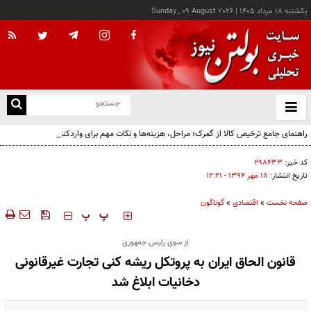
يکشنبه ۱۸ مرداد ۱۴۰۵
|
Sunday , 09 August 2026
از
و
ته
راهنمای جامع ترخیص کالا از گمرک؛ مراحل، هزینه‌ها و نکات مهم برای واردکنندگان
ن
نو
کد خبر:
۲۹۸۴۳۳
تاریخ انتشار:
۱۸ مهر ۱۳۹۴ - ۱۲:۲۱
صفحه نخست
»
اقتصادی
»
گوناگون
‍‍‍ پ
پ
از سوی رئیس جمهوری
قانون الحاق ایران به پروتکل ریشه کنی تجارت غیرقانونی
دخانیات ابلاغ شد