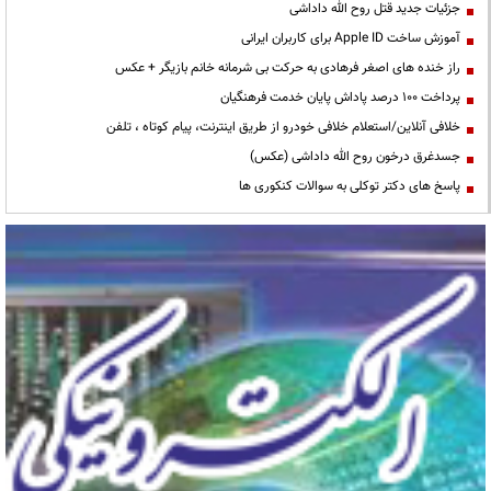
جزئیات جدید قتل روح الله داداشی
آموزش ساخت Apple ID برای کاربران ایرانی
راز خنده های اصغر فرهادی به حرکت بی شرمانه خانم بازیگر + عکس
پرداخت ۱۰۰ درصد پاداش پایان خدمت فرهنگیان
خلافی آنلاین/استعلام خلافی خودرو از طریق اینترنت، پیام کوتاه ، تلفن
جسدغرق درخون روح الله داداشی (عکس)
پاسخ های دکتر توکلی به سوالات کنکوری ها