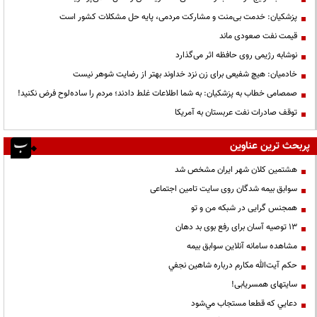
پزشکیان: خدمت بی‌منت و مشارکت مردمی، پایه حل مشکلات کشور است
قیمت نفت صعودی ماند
نوشابه رژیمی روی حافظه اثر می‌گذارد
خادمیان: هیچ شفیعی برای زن نزد خداوند بهتر از رضایت شوهر نیست
صمصامی خطاب به پزشکیان: به شما اطلاعات غلط دادند؛ مردم را ساده‌لوح فرض نکنید!
توقف صادرات نفت عربستان به آمریکا
پربحث ترین عناوین
هشتمین کلان شهر ایران مشخص شد
سوابق بیمه شدگان روی سایت تامین اجتماعی
همجنس گرایی در شبکه من و تو
13 توصیه آسان برای رفع بوی بد دهان
مشاهده سامانه آنلاين سوابق بیمه
حكم آيت‌الله مكارم درباره شاهين نجفي
سایتهای همسریابی!
دعايي كه قطعا مستجاب مي‌شود