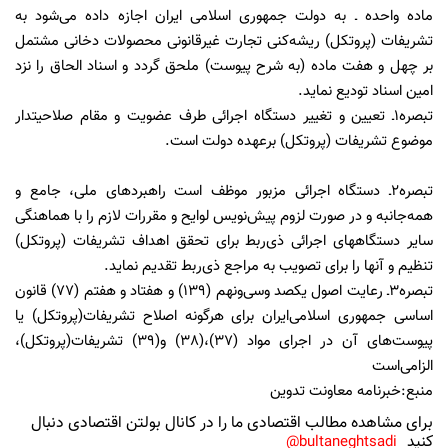
ماده واحده ـ به دولت جمهوری اسلامی ایران اجازه داده می‌شود به
تشریفات (پروتکل) ریشه‌کنی تجارت غیرقانونی محصولات دخانی مشتمل
بر چهل‌ و هفت ماده (به شرح پیوست) ملحق گردد و اسناد الحاق را نزد
امین اسناد تودیع نماید.
تبصره1ـ تعیین و تغییر دستگاه اجرائی طرف عضویت و مقام صلاحیتدار
موضوع تشریفات (پروتکل) برعهده دولت است.
تبصره2ـ دستگاه اجرائی مزبور موظف است راهبردهای ملی، جامع و
همه‌جانبه و در صورت لزوم پیش‌نویس لوایح و مقررات لازم را با هماهنگی
سایر دستگاههای اجرائی ذی‌ربط برای تحقق اهداف تشریفات (پروتکل)
تنظیم و آنها را برای تصویب به مراجع ذی‌ربط تقدیم نماید.
تبصره3ـ رعایت اصول یکصد وسی‌ونهم (139) و هفتاد و هفتم (77) قانون
اساسی جمهوری‌ اسلامی‌ایران برای هرگونه اصلاح تشریفات(پروتکل) یا
پیوست‌های آن در اجرای‌ مواد (37)،(38) و(39) تشریفات(پروتکل)،
الزامی‌است
منبع:خبرنامه معاونت تدوین
برای مشاهده مطالب اقتصادی ما را در کانال بولتن اقتصادی دنبال
کنید
bultaneghtsadi@