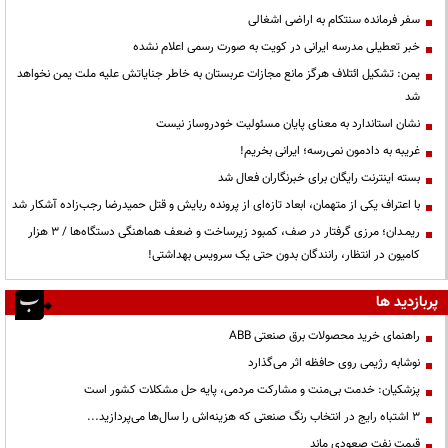
سفر فرمانده سنتکام به اراضی اشغالی
خبر تعطیلی مدرسه ایرانی در کویت به صورت رسمی اعلام نشده
یمن: تشکیل ائتلاف هرگز مانع مجازات عربستان به خاطر جنایاتش علیه ملت یمن نخواهد
شد
نشان استاندارد به معنای پایان مسئولیت خودروساز نیست
غریبه به دادمون نمی‌رسه؛ ایرانی بخریم!
بسته اینترنت رایگان برای خبرنگاران فعال شد
با اعتراف یکی از متهمان، ابعاد تازه‌ای از پرونده ربایش و قتل حمیدرضا رجب‌زاده آشکار شد
ریمـدان؛ مرزی گرفتار در صف، کمبود زیرساخت و ضعف هماهنگی دستگاه‌ها / ۳ هزار
کامیون در انتظار، رانندگان بدون حتی یک سرویس بهداشتی!
پربازدید ها
راهنمای خرید محصولات برق صنعتی ABB
نوشابه رژیمی روی حافظه اثر می‌گذارد
پزشکیان: خدمت بی‌منت و مشارکت مردمی، پایه حل مشکلات کشور است
3 اشتباه رایج در انتخاب رنگ صنعتی که هزینه‌اش را سال‌ها می‌پردازید...
قیمت نفت صعودی ماند