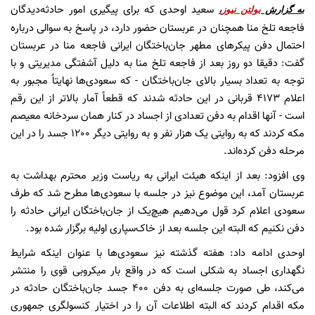
سعید اوحدی که برای پیگیری امور حادثه‌دیدگان
به گزارش
بولتن نیوز
،
فاجعه تلخ منا همچنان در عربستان حضور دارد، در پاسخ به سوالی درباره
احتمال دفن پیکرهای مطهر جان‌باختگان ایرانی فاجعه منا در عربستان
گفت: دقیقا دو روز بعد از فاجعه تلخ منا به دلیل آشفتگی مدیریتی و با
توجه به تعداد بسیار بالای جان‌باختگان - که سعودی‌ها نهایتاً مجبور به
اعلام 4173 قربانی در این حادثه شدند که قطعاً آمار بالاتر از این رقم
است - آنها اقدام به دفن تعدادی از اجساد در کنار همان سردخانه معیصم
مکه کردند که به روایتی یک هزار نفر و به روایتی دیگر 1200 جسد را در این
مرحله دفن کرده‌اند.
وی افزود: بعد از اینکه هیئت ایرانی به ریاست وزیر محترم بهداشت به
عربستان آمد، این موضوع نیز در جلسه با سعودی‌ها مطرح شد که طرف
سعودی اعلام کرد قول می‌دهیم هیچ‌یک از جان‌باختگان ایرانی حادثه را
دفن نکنیم که البته این جلسه بعد از خاک‌سپاری اولیه برگزار شده بود.
اوحدی ادامه داد: هفته گذشته نیز سعودی‌ها با عنوان اینکه شرایط
نگهداری اجساد به شکلی است که در واقع بار میکروبی قوی را منتشر
می‌کند، طی صورت جلسه‌ای به دفن 400 جسد جان‌باختگان حادثه در
مکه اقدام کردند که البته اطلاعات آن را در اختیار کنسولگری جمهوری