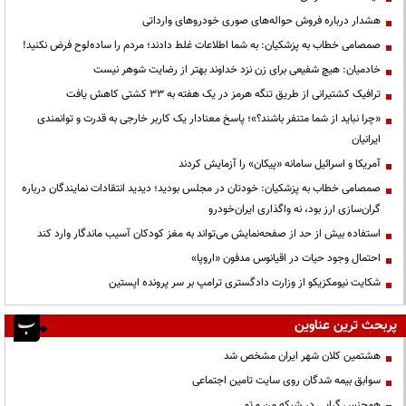
هشدار درباره فروش حواله‌های صوری خودروهای وارداتی
صمصامی خطاب به پزشکیان: به شما اطلاعات غلط دادند؛ مردم را ساده‌لوح فرض نکنید!
خادمیان: هیچ شفیعی برای زن نزد خداوند بهتر از رضایت شوهر نیست
ترافیک کشتیرانی از طریق تنگه هرمز در یک هفته به ۳۳ کشتی کاهش یافت
«چرا نباید از شما متنفر باشند؟»؛ پاسخ معنادار یک کاربر خارجی به قدرت و توانمندی
ایرانیان
آمریکا و اسرائیل سامانه «پیکان» را آزمایش کردند
صمصامی خطاب به پزشکیان: خودتان در مجلس بودید؛ دیدید انتقادات نمایندگان درباره
گران‌سازی ارز بود، نه واگذاری ایران‌خودرو
استفاده بیش از حد از صفحه‌نمایش می‌تواند به مغز کودکان آسیب ماندگار وارد کند
احتمال وجود حیات در اقیانوس مدفون «اروپا»
شکایت نیومکزیکو از وزارت دادگستری ترامپ بر سر پرونده اپستین
پربحث ترین عناوین
هشتمین کلان شهر ایران مشخص شد
سوابق بیمه شدگان روی سایت تامین اجتماعی
همجنس گرایی در شبکه من و تو