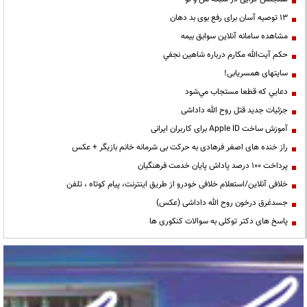
13 توصیه آسان برای رفع بوی بد دهان
مشاهده سامانه آنلاين سوابق بیمه
حكم آيت‌الله مكارم درباره شاهين نجفي
سایتهای همسریابی!
دعايي كه قطعا مستجاب مي‌شود
جزئیات جدید قتل روح الله داداشی
آموزش ساخت Apple ID برای کاربران ایرانی
راز خنده های اصغر فرهادی به حرکت بی شرمانه خانم بازیگر + عکس
پرداخت ۱۰۰ درصد پاداش پایان خدمت فرهنگیان
خلافی آنلاین/استعلام خلافی خودرو از طریق اینترنت، پیام کوتاه ، تلفن
جسدغرق درخون روح الله داداشی (عکس)
پاسخ های دکتر توکلی به سوالات کنکوری ها