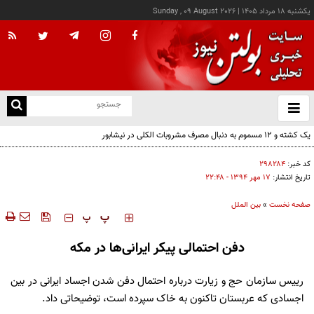
يکشنبه ۱۸ مرداد ۱۴۰۵
|
Sunday , 09 August 2026
از
و
ته
ن
نو
کد خبر:
۲۹۸۲۸۴
تاریخ انتشار:
۱۷ مهر ۱۳۹۴ - ۲۲:۴۸
صفحه نخست
»
بین الملل
‍‍‍ پ
پ
دفن احتمالی پیکر ایرانی‌ها در مکه
رییس سازمان حج و زیارت درباره احتمال دفن شدن اجساد ایرانی در بین
اجسادی که عربستان تاکنون به خاک سپرده است، توضیحاتی داد.