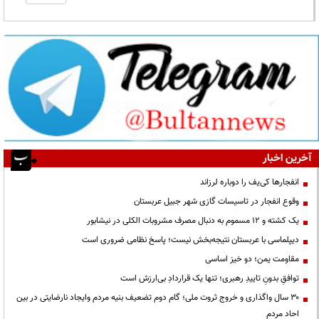
آخرین اخبار
انفجارها کی‌یف را دوباره لرزاند
وقوع انفجار در تاسیسات گازی شهر جبیل عربستان
یک کشته و ۱۲ مسموم به دنبال مصرف مشروبات الکلی در نیشابور
دیپلماسی با عربستان نتیجه‌بخش نیست؛ پاسخ نظامی ضروری است
مقاومت یمن؛ دو خیز اساسی
توافقِ بدونِ تاییدِ رهبری؛ تنها یک قراردادِ بی‌ارزش است
۳۰ سال واگذاری و خروج ثروت ملی؛ گام دوم تضعیف بنیه مردم وایجاد نارضایتی در بین
احاد مردم