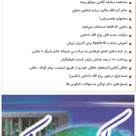
مشاهده سامانه آنلاين سوابق بیمه
حكم آيت‌الله مكارم درباره شاهين نجفي
سایتهای همسریابی!
دعايي كه قطعا مستجاب مي‌شود
جزئیات جدید قتل روح الله داداشی
آموزش ساخت Apple ID برای کاربران ایرانی
راز خنده های اصغر فرهادی به حرکت بی شرمانه خانم بازیگر + عکس
پرداخت ۱۰۰ درصد پاداش پایان خدمت فرهنگیان
خلافی آنلاین/استعلام خلافی خودرو از طریق اینترنت، پیام کوتاه ، تلفن
جسدغرق درخون روح الله داداشی (عکس)
پاسخ های دکتر توکلی به سوالات کنکوری ها