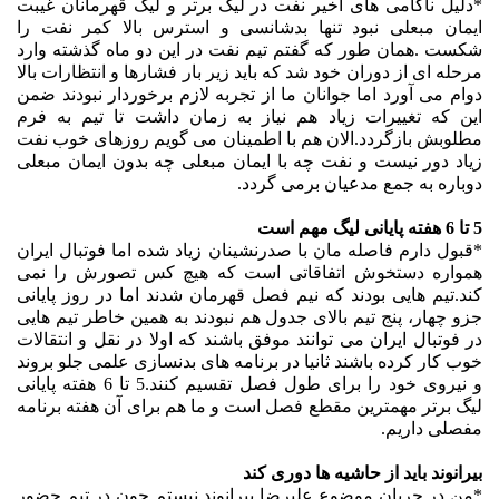
*دلیل ناکامی های اخیر نفت در لیگ برتر و لیگ قهرمانان غیبت
ایمان مبعلی نبود تنها بدشانسی و استرس بالا کمر نفت را
شکست .همان طور که گفتم تیم نفت در این دو ماه گذشته وارد
مرحله ای از دوران خود شد که باید زیر بار فشارها و انتظارات بالا
دوام می آورد اما جوانان ما از تجربه لازم برخوردار نبودند ضمن
این که تغییرات زیاد هم نیاز به زمان داشت تا تیم به فرم
مطلوبش بازگردد.الان هم با اطمینان می گویم روزهای خوب نفت
زیاد دور نیست و نفت چه با ایمان مبعلی چه بدون ایمان مبعلی
دوباره به جمع مدعیان برمی گردد.
5 تا 6 هفته پایانی لیگ مهم است
*قبول دارم فاصله مان با صدرنشینان زیاد شده اما فوتبال ایران
همواره دستخوش اتفاقاتی است که هیچ کس تصورش را نمی
کند.تیم هایی بودند که نیم فصل قهرمان شدند اما در روز پایانی
جزو چهار، پنج تیم بالای جدول هم نبودند به همین خاطر تیم هایی
در فوتبال ایران می توانند موفق باشند که اولا در نقل و انتقالات
خوب کار کرده باشند ثانیا در برنامه های بدنسازی علمی جلو بروند
و نیروی خود را برای طول فصل تقسیم کنند.5 تا 6 هفته پایانی
لیگ برتر مهمترین مقطع فصل است و ما هم برای آن هفته برنامه
مفصلی داریم.
بیرانوند باید از حاشیه ها دوری کند
*من در جریان موضوع علیرضا بیرانوند نیستم چون در تیم حضور