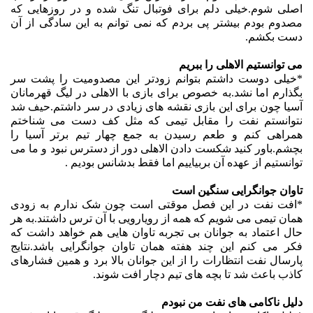
اصلی شوم.خیلی دلم برای فوتبال تنگ شده و در روزهایی که
مصدوم بودم بیشتر پی بردم که نمی توانم به این سادگی از آن
دست بکشم.
می توانستیم الاهلی را ببریم
*خیلی دوست داشتم بتوانم زودتر این مصدومیت را پشت سر
بگذارم اما نشد.به خصوص برای بازی با الاهلی در لیگ قهرمانان
آسیا چون برای این بازی نقشه های زیادی در سر داشتم.حیف شد
نتوانستم نفت را مقابل تیمی که مثل کف دست می شناختم
همراهی کنم و طعم رسیدن به جمع چهار تیم برتر آسیا را
بچشم.باور کنید شکست دادن الاهلی دور از دسترس نبود و ما می
توانستیم از عهده آن بربیاییم اما فقط بدشانس بودیم .
تاوان جوانگرایی سنگین است
*افت نفت در این فصل موقتی است چون شک ندارم به زودی
همان تیمی می شویم که همه از رویارویی با آن ترس داشتند.به هر
حال اعتماد به جوانان بی تجربه تاوان هایی هم خواهد داشت که
فکر می کنم این چند هفته همان تاوان جوانگرایی باشد.نتایج
پارسال نفت انتظارات را از این جوانان بالا برد و همین فشارهای
کاذب باعث شد تا بچه های تیم دچار افت شوند.
دلیل ناکامی های نفت من نبودم