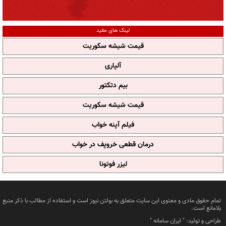
لینک های مفید
قیمت شیشه سکوریت
آلپاری
بیم دتکتور
قیمت شیشه سکوریت
فیلم آپنه خواب
درمان قطعی خروپف در خواب
لیزر فوتونا
تمام حقوق مادی و معنوی این سایت متعلق به بولتن نیوز است و استفاده از مطالب با ذکر منبع
بلامانع است.
طراحی و تولید: "
ایران سامانه
"