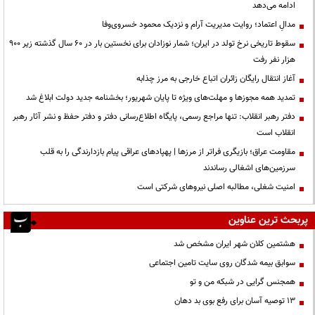
ادامه می‌دهد
مدالِ اعتماد؛ روایت مدیریت آرام و نزدیک محمود خسروی‌وفا
سقوط تاریخی نرخ تولد در ایران؛ شمار نوزادان برای نخستین بار در ۶۰ سال گذشته زیر ۹۰۰
هزار نفر رفت
آغاز انتقال رایگان زائران اتباع خارجی به مرز چذابه
تمدید همه مجوزها و مهلت‌های ویژه تا پایان شهریور؛ بخشنامه جدید دولت ابلاغ شد
دفتر رهبر انقلاب: تنها مراجع رسمی، پایگاه اطلاع‌رسانی دفتر و دفتر حفظ و نشر آثار رهبر
انقلاب است
مقاومت عراق؛ بازیگری فراتر از مرزها | پهپادهای عراقی پیام بازدارندگی را به قلب
سرزمین‌های اشغالی رساندند
‌امنیت شغلی، مطالبه اصلی نیروهای شرکتی است
پربحث ترین عناوین
هشتمین کلان شهر ایران مشخص شد
سوابق بیمه شدگان روی سایت تامین اجتماعی
همجنس گرایی در شبکه من و تو
13 توصیه آسان برای رفع بوی بد دهان