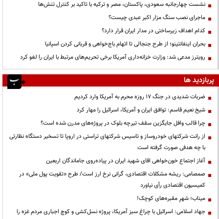
نشست چهارجانبه سعودی، پاکستان، مصر و ترکیه با تاکید بر کنترل تنش‌ها
ماجرای نصب سنگ مزار اکبر عبدی چیست؟
کدام اهداف زیرساختی در مدار ایران قرار دارد؟
بحران اینفانتینو؛ از طرح جنجالی تا اتهام باج‌خواهی و قربانی کردن اسپانیا
رویترز مدعی شد: وزارت خزانه‌داری آمریکا برخی تحریم‌های مرتبط با ایران را لغو کرد
پربازدید ها
ضربات شدیدی در جنگ ۱۷ روزه محرم به آمریکا وارد کردیم
شیخ نعیم قاسم: توافق ایران و آمریکا، اسرائیل را مهار کرد
چرا قالب وافل جایگزین سقف تیرچه بلوک در پروژه‌های مدرن شده است؟
از رانت‌ شرکتهای خودروساز و تاسیس شرکتهای تراستی در اروپا تا تسخیر دستگاه نظارتی
با چه هدفی صورت گرفته است
آغاز اجتماع خون‌خواهی اقای شهید ایران در پیاده‌روی جاماندگان اربعین
صمصامی: ریشه مشکلات اقتصادی، گرانی نرخ ارز است/ طرح «تقویت پول ملی» در
کمیسیون اقتصادی رأی نیاورد
میناب؛ شهرِ مقبره‌های کوچک!
جهاد اسلامی: اسرائیل با چراغ سبز آمریکا، پروژه نسل‌کشی و کوچ اجباری مردم غزه را