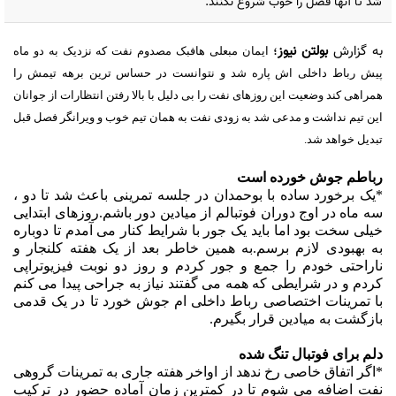
شد تا آنها فصل را خوب شروع نکنند.
به گزارش
بولتن نیوز
؛
ایمان مبعلی هافبک مصدوم نفت که نزدیک به دو ماه
پیش رباط داخلی اش پاره شد و نتوانست در حساس ترین برهه تیمش را
همراهی کند وضعیت این روزهای نفت را بی دلیل با بالا رفتن انتظارات از جوانان
این تیم نداشت و مدعی شد به زودی نفت به همان تیم خوب و ویرانگر فصل قبل
تبدیل خواهد شد.
رباطم جوش خورده است
*یک برخورد ساده با بوحمدان در جلسه تمرینی باعث شد تا دو ،
سه ماه در اوج دوران فوتبالم از میادین دور باشم.روزهای ابتدایی
خیلی سخت بود اما باید یک جور با شرایط کنار می آمدم تا دوباره
به بهبودی لازم برسم.به همین خاطر بعد از یک هفته کلنجار و
ناراحتی خودم را جمع و جور کردم و روز دو نوبت فیزیوتراپی
کردم و در شرایطی که همه می گفتند نیاز به جراحی پیدا می کنم
با تمرینات اختصاصی رباط داخلی ام جوش خورد تا در یک قدمی
بازگشت به میادین قرار بگیرم.
دلم برای فوتبال تنگ شده
*اگر اتفاق خاصی رخ ندهد از اواخر هفته جاری به تمرینات گروهی
نفت اضافه می شوم تا در کمترین زمان آماده حضور در ترکیب