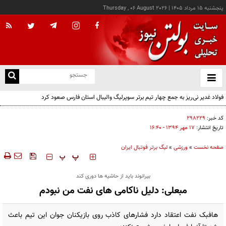
پنجشنبه ۱۵ مرداد ۱۴۰۵
|
Thursday , 06 August 2026
از
و
ته
فولاد غدیر نی‌ریز به جمع چهار تیم برتر سوپرلیگ والیبال استان فارس صعود کرد
ن
نو
کد خبر:
۲۹۸۲۲۹
تاریخ انتشار:
۱۷ مهر ۱۳۹۴ - ۱۶:۴۰
صفحه نخست
»
ورزشی
»
لیگ برتر فوتبال ایران
‍‍‍ پ
پ
بیرانوند باید از حاشیه ها دوری کند
مبعلی: دلیل ناکامی های نفت من نبودم
هافبک نفت اعتقاد دارد فشارهای کاذب روی بازیکنان جوان این تیم باعث