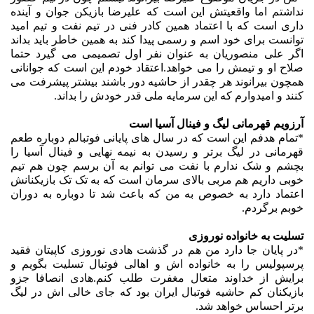
نداشتم اما واقعیتش این است که علیرضا بازیکن جوان و آینده
داری است که با اعتماد همین کادر فنی در تیم نفت و تیم امید
توانست برای خود اسم و رسمی پیدا کند به همین خاطر باید بداند
اگر علی منصوریان به عنوان نفر اول تصمیمی می گیرد حتما
صلاح او و تیمش را می خواهد.اعتقاد خودم این است که جوانانی
همچون بیرانوند هر چقدر از حاشیه دور باشند بیشتر پیشرفت می
کنند و امیدوارم که این سرمایه ملی قدر خودش را بداند.
آرزویم قهرمانی لیگ و فینال آسیا است
*تمام هدفم این است که در سال های پایانی فوتبالم دوباره طعم
قهرمانی در لیگ برتر و رسیدن به نیمه نهایی و فینال آسیا را
بچشم و شک ندارم با نفت می توانم به آن برسم چون هم تیم
خوبی داریم هم مربی بالای سرمان است که به تک تک بازیکنانش
اعتماد دارد به خصوص به من که باعث شد تا دوباره به دوران
خوبم برگردم.
تسلیت به خانواده نوروزی
*در پایان جا دارد من هم در گذشت هادی نوروزی کاپیتان فقید
پرسپولیس را به خانواده اش و اهالی فوتبال تسلیت بگویم و
برایش از خداوند متعال مغفرت طلب کنم.هادی انصافا جزو
بازیکنان کم حاشیه فوتبال ایران بود که جای خالی اش در لیگ
برتر احساس خواهد شد.