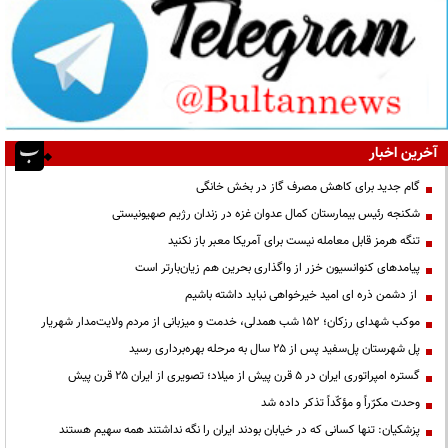
آخرین اخبار
گام جدید برای کاهش مصرف گاز در بخش خانگی
شکنجه رئیس بیمارستان کمال عدوان غزه در زندان رژیم صهیونیستی
تنگه هرمز قابل معامله نیست برای آمریکا معبر باز نکنید
پیامدهای کنوانسیون خزر از واگذاری بحرین هم زیان‌بارتر است
از دشمن ذره ای امید خیرخواهی نباید داشته باشیم
موکب شهدای رزکان؛ ۱۵۲ شب همدلی، خدمت و میزبانی از مردم ولایت‌مدار شهریار
پل شهرستان پل‌سفید پس از ۲۵ سال به مرحله بهره‌برداری رسید
گستره امپراتوری ایران در ۵ قرن پیش از میلاد؛ تصویری از ایران ۲۵ قرن پیش
وحدت مکرّراً و مؤکّداً تذکر داده شد
پزشکیان: تنها کسانی که در خیابان بودند ایران را نگه نداشتند همه سهیم هستند