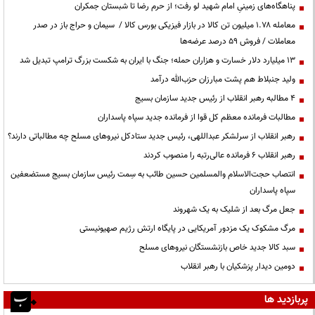
پناهگاه‌های زمینیِ امام شهید لو رفت؛ از حرم رضا تا شبستان جمکران
معامله ۱.۷۸ میلیون تن کالا در بازار فیزیکی بورس کالا / سیمان و حراج باز در صدر
معاملات / فروش ۵۹ درصد عرضه‌ها
۱۳ میلیارد دلار خسارت و هزاران حمله؛ جنگ با ایران به شکست بزرگ ترامپ تبدیل شد
ولید جنبلاط هم پشت مبارزان حزب‌الله درآمد
۴ مطالبه رهبر انقلاب از رئیس جدید سازمان بسیج
مطالبات فرمانده معظم کل قوا از فرمانده جدید سپاه پاسداران
رهبر انقلاب از سرلشکر عبداللهی، رئیس جدید ستادکل نیروهای مسلح چه مطالباتی دارند؟
رهبر انقلاب ۶ فرمانده عالی‌رتبه را منصوب کردند
انتصاب حجت‌الاسلام ‌والمسلمین حسین طائب به سِمت رئیس سازمان بسیج مستضعفین
سپاه پاسداران
جعل مرگ بعد از شلیک به یک شهروند
مرگ مشکوک یک مزدور آمریکایی در پایگاه ارتش رژیم صهیونیستی
سبد کالا جدید خاص بازنشستگان نیروهای مسلح
دومین دیدار پزشکیان با رهبر انقلاب
پربازدید ها