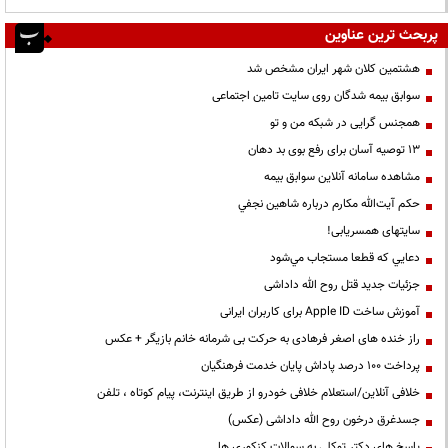
پربحث ترین عناوین
هشتمین کلان شهر ایران مشخص شد
سوابق بیمه شدگان روی سایت تامین اجتماعی
همجنس گرایی در شبکه من و تو
13 توصیه آسان برای رفع بوی بد دهان
مشاهده سامانه آنلاين سوابق بیمه
حكم آيت‌الله مكارم درباره شاهين نجفي
سایتهای همسریابی!
دعايي كه قطعا مستجاب مي‌شود
جزئیات جدید قتل روح الله داداشی
آموزش ساخت Apple ID برای کاربران ایرانی
راز خنده های اصغر فرهادی به حرکت بی شرمانه خانم بازیگر + عکس
پرداخت ۱۰۰ درصد پاداش پایان خدمت فرهنگیان
خلافی آنلاین/استعلام خلافی خودرو از طریق اینترنت، پیام کوتاه ، تلفن
جسدغرق درخون روح الله داداشی (عکس)
پاسخ های دکتر توکلی به سوالات کنکوری ها