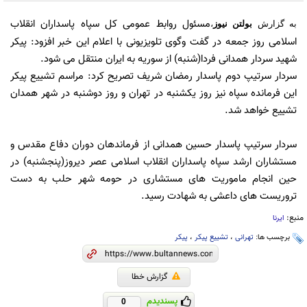
مسئول روابط عمومی کل سپاه پاسداران انقلاب
به گزارش
بولتن نیوز
،
اسلامی روز جمعه در گفت وگوی تلویزیونی با اعلام این خبر افزود: پیکر
شهید سردار همدانی فردا(شنبه) از سوریه به ایران منتقل می شود.
سردار سرتیپ دوم پاسدار رمضان شریف تصریح کرد: مراسم تشییع پیکر
این فرمانده سپاه نیز روز یکشنبه در تهران و روز دوشنبه در شهر همدان
تشییع خواهد شد.
سردار سرتیپ پاسدار حسین همدانی از فرماندهان دوران دفاع مقدس و
مستشاران ارشد سپاه پاسداران انقلاب اسلامی عصر دیروز(پنجشنبه) در
حین انجام ماموریت های مستشاری در حومه شهر حلب به دست
تروریست های داعشی به شهادت رسید.
منبع:
ایرنا
برچسب ها:
تهرانی
،
تشییع پیکر
،
پیکر
گزارش خطا
پسندیدم
0