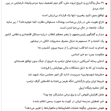
۳۰ سال واگذاری و خروج ثروت ملی؛ گام دوم تضعیف بنیه مردم وایجاد نارضایتی در بین
احاد مردم
توافقِ بدونِ تاییدِ رهبری؛ تنها یک قراردادِ بی‌ارزش است
تاراج هویت ملی در بازار بی‌صاحب پوشاک؛ مسئولان نظارت کجا خوابیده‌اند؟ / زیر سایه
جنگ، جامعه در حال بی‌حیا شدن است
دیدار و گفتگوی رئیس‌جمهور با رهبر معظم انقلاب درباره مسائل اقتصادی و نظامی کشور
یک کشته و ۱۲ مسموم به دنبال مصرف مشروبات الکلی در نیشابور
اعدام بد است اما قلب تپنده‌ای را از سینه بیرون کشیدن نه!
مقاومت یمن؛ دو خیز اساسی
ادعای رسانه آمریکایی درباره تمایل ترامپ به خروج از جنگ بدون توافق هسته‌ای
نماینده ای که به دلیل مشکلات مالی موبایلش را فروخت
«علیرضا شهسواری» سرپرست اداره کل امور مجلس بنیاد شهید شد
شروط ایران برای بازگشایی تنگه هرمز بی‌اعتنا به لاف‌های گزاف ترامپ
آغاز تخلیه پایگاه اربیل
عامل افزایش قبوض آب و برق برخی مشترکان چه بود؟
خبر تعطیلی مدرسه ایرانی در کویت به صورت رسمی اعلام نشده
هوش مصنوعی چگونه عملیات فضاپیماها و ماهواره‌ها را تغییر می‌دهد؟