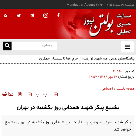
دوشنبه ۱۹ مرداد ۱۴۰۵
|
Monday , 10 August 2026
از
و
ته
پناهگاه‌های زمینیِ امام شهید لو رفت؛ از حرم رضا تا شبستان جمکران
ن
نو
کد خبر:
۲۹۸۲۰۹
تاریخ انتشار:
۱۷ مهر ۱۳۹۴ - ۱۴:۵۷
صفحه نخست
»
اجتماعی
‍‍‍ پ
پ
تشییع پیکر شهید همدانی روز یکشنبه در تهران
پیکر شهید سردار سرتیپ پاسدار حسین همدانی روز یکشنبه در تهران تشییع
خواهد شد