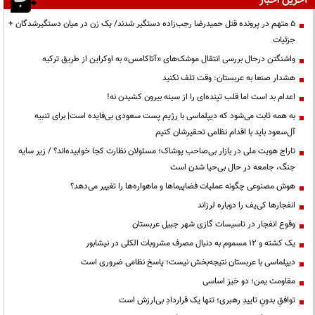
آخرین اخبار
۵ متهم در پرونده قتل حمیدرضا رجب‌زاده دستگیر شدند/ یک زن در میان دستگیرشدگان +
جزئیات
واشنگتن درحال بررسی انتقال موشک‌های «آتاکامس» به اوکراین از طریق ترکیه
هشدار صنعا به عربستان: وقت تلف نکنید
اعدام بد است اما قلب تپنده‌ای را از سینه بیرون کشیدن نه!
به همه ثابت می‌شود که دیپلماسی با رژیم پست سعودی بی‌فایده است| برای تنبیه
آل‌سعود باید با اقدام نظامی تحقیرشان کنیم
تاراج هویت ملی در بازار بی‌صاحب پوشاک؛ مسئولان نظارت کجا خوابیده‌اند؟ / زیر سایه
جنگ، جامعه در حال بی‌حیا شدن است
هوش مصنوعی چگونه عملیات فضاپیماها و ماهواره‌ها را تغییر می‌دهد؟
انفجارها کی‌یف را دوباره لرزاند
وقوع انفجار در تاسیسات گازی شهر جبیل عربستان
یک کشته و ۱۲ مسموم به دنبال مصرف مشروبات الکلی در نیشابور
دیپلماسی با عربستان نتیجه‌بخش نیست؛ پاسخ نظامی ضروری است
مقاومت یمن؛ دو خیز اساسی
توافقِ بدونِ تاییدِ رهبری؛ تنها یک قراردادِ بی‌ارزش است