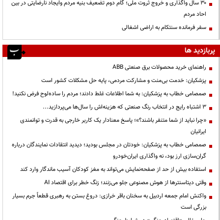
۳۰ سال واگذاری و خروج ثروت ملی؛ گام دوم تضعیف بنیه مردم وایجاد نارضایتی در بین
احاد مردم
سفر فرمانده سنتکام به اراضی اشغالی
پربازدید ها
راهنمای خرید محصولات برق صنعتی ABB
پزشکیان: خدمت بی‌منت و مشارکت مردمی، پایه حل مشکلات کشور است
صمصامی خطاب به پزشکیان: به شما اطلاعات غلط دادند؛ مردم را ساده‌لوح فرض نکنید!
3 اشتباه رایج در انتخاب رنگ صنعتی که هزینه‌اش را سال‌ها می‌پردازید...
«چرا نباید از شما متنفر باشند؟»؛ پاسخ معنادار یک کاربر خارجی به قدرت و توانمندی
ایرانیان
صمصامی خطاب به پزشکیان: خودتان در مجلس بودید؛ دیدید انتقادات نمایندگان درباره
گران‌سازی ارز بود، نه واگذاری ایران‌خودرو
استفاده بیش از حد از صفحه‌نمایش می‌تواند به مغز کودکان آسیب ماندگار وارد کند
وقتی دیتاسنترها از هوش مصنوعی جلو می‌زنند؛ زنگ خطر برای اقتصاد AI
واکنش امام جمعه اردبیل به سخنان باقر خرازی: دروغ بستن به رهبری قطعاً جرم بسیار
بزرگی است