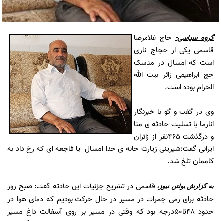
گروه سیاسی
-
حاج غلامرضا
قاسمی یکی از حجاج اناری
است که امسال در مناسک
حج ابراهیمی زائر بیت الله
الحرام بوده است.
وی در گفت و گو با خبرنگار
انارما با تسلیت حادثه ی منا
و درگذشت ۴۶۵نفر از زائران
ایرانی گفت:شیرینی زیارت خانه ی خدا امسال یا فاجعه ای که رخ داد به
کاممان تلخ شد.
قاسمی در تشریح جزئیات این حادثه گفت: صبح روز
به گزارش
بولتن نیوز
،
حادثه برای رمی جمرات در مسیر در حال حرکت بودیم که دمای هوا در
حدود ۴۸تا۵۰درجه بود که وقتی در مسیر بر روی آسفالت داغ مسیر