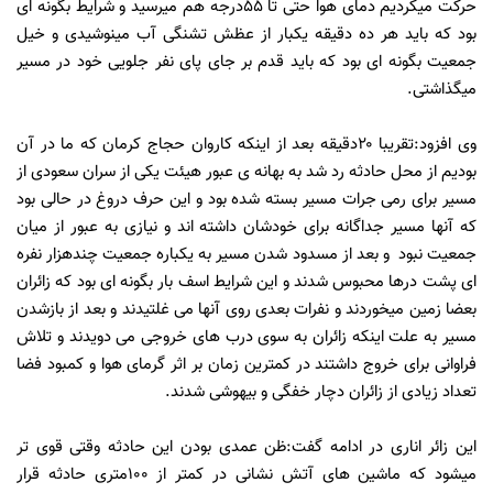
حرکت میکردیم دمای هوا حتی تا ۵۵درجه هم میرسید و شرایط بگونه ای
بود که باید هر ده دقیقه یکبار از عظش تشنگی آب مینوشیدی و خیل
جمعیت بگونه ای بود که باید قدم بر جای پای نفر جلویی خود در مسیر
میگذاشتی.
وی افزود:تقریبا ۲۰دقیقه بعد از اینکه کاروان حجاج کرمان که ما در آن
بودیم از محل حادثه رد شد به بهانه ی عبور هیئت یکی از سران سعودی از
مسیر برای رمی جرات مسیر بسته شده بود و این حرف دروغ در حالی بود
که آنها مسیر جداگانه برای خودشان داشته اند و نیازی به عبور از میان
جمعیت نبود و بعد از مسدود شدن مسیر به یکباره جمعیت چندهزار نفره
ای پشت درها محبوس شدند و این شرایط اسف بار بگونه ای بود که زائران
بعضا زمین میخوردند و نفرات بعدی روی آنها می غلتیدند و بعد از بازشدن
مسیر به علت اینکه زائران به سوی درب های خروجی می دویدند و تلاش
فراوانی برای خروج داشتند در کمترین زمان بر اثر گرمای هوا و کمبود فضا
تعداد زیادی از زائران دچار خفگی و بیهوشی شدند.
این زائر اناری در ادامه گفت:ظن عمدی بودن این حادثه وقتی قوی تر
میشود که ماشین های آتش نشانی در کمتر از ۱۰۰متری حادثه قرار