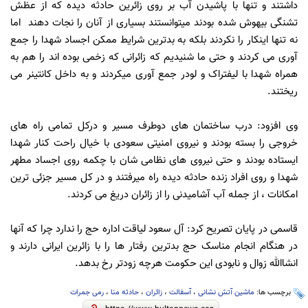
داشتند و تنها با پاشیدن آب بر روی زائرین حادثه دیده که از عظش
تشنگی بیهوش شده بودند میتوانستند بسیاری از آنان را نجات دهند اما
نه تنها اینکار را نکردند بلکه به بدترین شرایط ممکن اجساد شهدا را جمع
آوری می کردند و حتی ما شنیدیم که زائرانی که زخمی بوده اند را هم به
همراه شهدا با لیفتراک و لودر جمع آوری میکردند و به داخل کانتینر می
ریختند.
وی افزود: درب ساختمان های دوطرف مسیر و درکل تمامی راه های
خروجی را بسته بودند و نیروی امنیتی سعودی با خیال راحت کنار شهدا
ایستاده بودند و حتی نیروی های نظامی شان با چکمه روی اجساد مطهر
شهدا و روی افراد زنده حادثه دیده راه میرفتند و در کل مسیر جزئی ترین
امکانات ، از جمله آب آشامیدنی را از زائران دریغ می کردند.
قاسمی در پایان تصریح کرد: آل سعود لیاقت اداره حج را ندارد چرا که آنها
در هنگام انجام مناسک حج بدترین رفتار ها را با زائرین ایرانی دارند و
انشاالله زوال و نابودی این حکومت هرچه زودتر رخ بدهد.
برچسب ها:
ماشین آتش نشانی
،
آسفالت
،
زائران
،
حادثه منا
،
رمی جمرات