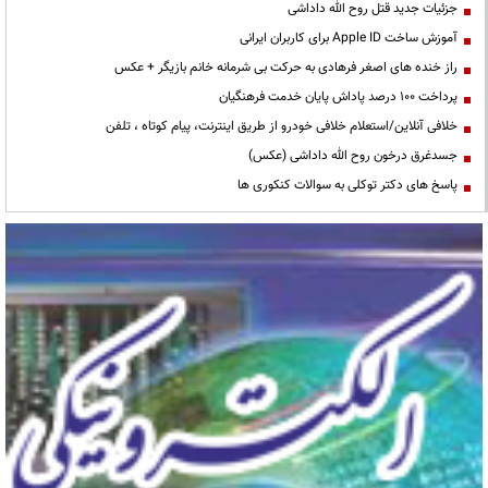
جزئیات جدید قتل روح الله داداشی
آموزش ساخت Apple ID برای کاربران ایرانی
راز خنده های اصغر فرهادی به حرکت بی شرمانه خانم بازیگر + عکس
پرداخت ۱۰۰ درصد پاداش پایان خدمت فرهنگیان
خلافی آنلاین/استعلام خلافی خودرو از طریق اینترنت، پیام کوتاه ، تلفن
جسدغرق درخون روح الله داداشی (عکس)
پاسخ های دکتر توکلی به سوالات کنکوری ها