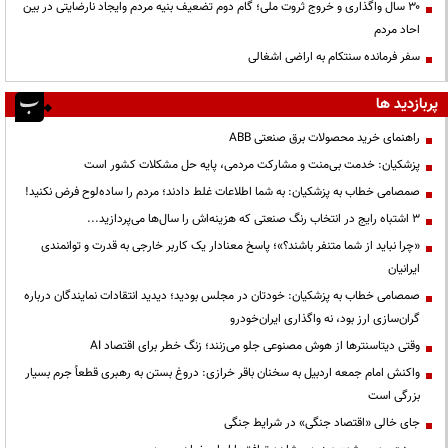
۳۰ سال واگذاری و خروج ثروت ملی؛ گام دوم تضعیف بنیه مردم وایجاد نارضایتی در بین
احاد مردم
سفر فرمانده سنتکام به اراضی اشغالی
پربازدید ها
راهنمای خرید محصولات برق صنعتی ABB
پزشکیان: خدمت بی‌منت و مشارکت مردمی، پایه حل مشکلات کشور است
صمصامی خطاب به پزشکیان: به شما اطلاعات غلط دادند؛ مردم را ساده‌لوح فرض نکنید!
3 اشتباه رایج در انتخاب رنگ صنعتی که هزینه‌اش را سال‌ها می‌پردازید...
«چرا نباید از شما متنفر باشند؟»؛ پاسخ معنادار یک کاربر خارجی به قدرت و توانمندی
ایرانیان
صمصامی خطاب به پزشکیان: خودتان در مجلس بودید؛ دیدید انتقادات نمایندگان درباره
گران‌سازی ارز بود، نه واگذاری ایران‌خودرو
وقتی دیتاسنترها از هوش مصنوعی جلو می‌زنند؛ زنگ خطر برای اقتصاد AI
واکنش امام جمعه اردبیل به سخنان باقر خرازی: دروغ بستن به رهبری قطعاً جرم بسیار
بزرگی است
جای خالی «اقتصاد جنگی» در شرایط جنگی