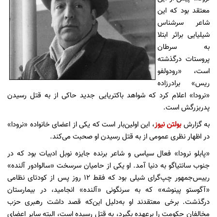
معتقد بود که این
شاعر سرشناس
شیلیایی براثر ابتلا
به سرطان
پروستات درگذشته
است، «رودولفو
ریس» برادرزاده
«نرودا» اعلام کرد که شواهد باکتریایی جدید حاکی از به قتل رسیدن
پدربزرگش است.
به گزارش
بولتن نیوز
، این اولین‌بار است که یکی از اعضای خانواده «نرودا»
در اظهار نظری عمومی از به قتل رسیدن او صحبت می‌کند.
«پابلو نرودا» فعال سیاسی و شاعر برنده‌ جایزه‌ نوبل ادبیات بود که در
جنوب سانتیاگو به دنیا آمد. او یکی از حامیان سرسخت «سالوادور آلنده»
رییس‌جمهور چپ‌گرای شیلی بود که فقط ‌12 روز پس از کودتای نظامی
«آگوستو پینوشه» که به سرنگونی «آلنده» انجامید‌، در بیمارستان
درگذشت. برخی معتقدند او به‌دلیل این‌که قصد داشت رهبری حزب
مخالفان حکومت را برعهده بگیرد، به قتل رسیده است، البته سایر اعضای