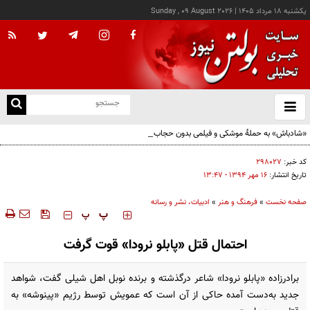
يکشنبه ۱۸ مرداد ۱۴۰۵
|
Sunday , 09 August 2026
از
و
ته
«شادباش» به حملۀ موشکی و فیلمی بدون حجاب؛ روایت تناقض‌های محسن قرایی
ن
نو
کد خبر:
۲۹۸۰۲۷
تاریخ انتشار:
۱۶ مهر ۱۳۹۴ - ۱۳:۴۷
صفحه نخست
»
فرهنگ و هنر
»
ادبیات، نشر و رسانه
‍‍‍ پ
پ
احتمال قتل «پابلو نرودا» قوت گرفت
برادرزاده «پابلو نرودا» شاعر درگذشته و برنده نوبل اهل شیلی گفت، شواهد
جدید به‌دست آمده حاکی از آن است که عمویش توسط رژیم «پینوشه» به