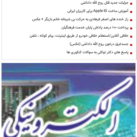
جزئیات جدید قتل روح الله داداشی
آموزش ساخت Apple ID برای کاربران ایرانی
راز خنده های اصغر فرهادی به حرکت بی شرمانه خانم بازیگر + عکس
پرداخت ۱۰۰ درصد پاداش پایان خدمت فرهنگیان
خلافی آنلاین/استعلام خلافی خودرو از طریق اینترنت، پیام کوتاه ، تلفن
جسدغرق درخون روح الله داداشی (عکس)
پاسخ های دکتر توکلی به سوالات کنکوری ها