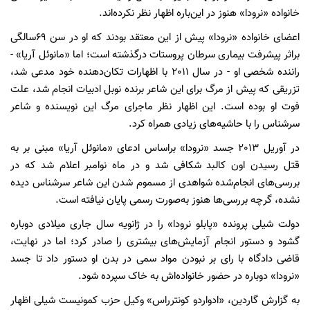
خانواده «نرودا» هنوز در این‌باره اظهار نظر نکرده‌اند.
اعضای خانواده‌ «نرودا» پیش از این معتقد بودند که او در سن 69سالگی
براثر پیشرفت بیماری سرطان پروستات درگذشته است؛ اما «مانوئل آریا» -
راننده شخصی او - در سال 2011 با اظهارات تکان‌دهنده‌ خود مدعی شد،
تزریقی که پیش از مرگ برای این شاعر برنده‌ نوبل ادبیات انجام شد،‌ علت
فوت او بوده است. این اظهار نظر ماجرای مرگ این نویسنده و شاعر
سرشناس را با حاشیه‌های زیادی همراه کرد.
در آوریل 2013 جسد «نرودا» براساس ادعای «مانوئل آریا» مبنی بر به
قتل رسیدن اون کالبد شکافی شد و در ماه نوامبر اعلام شد که در
بررسی‌های انجام‌شده شواهدی از مسموم شدن این شاعر سرشناس دیده
نشده، گرچه بررسی‌ها هنوز به‌صورت رسمی پایان نیافته است.
دولت شیلی پرونده «پابلو نرودا» را در ژانویه سال جاری میلادی دوباره
گشود و دستور انجام آزمایش‌های بیشتری را صادر کرد؛ اما در نهایت،
قاضی دادگاه با رای بر نبودن مواد سمی در بدن او دستور داد تا جسد
«نرودا» دوباره در حضور خانواده‌اش به خاک سپرده شود.
به گزارش گاردین، «ادواردو کونترراس» وکیل حزب کمونیست شیلی اظهار