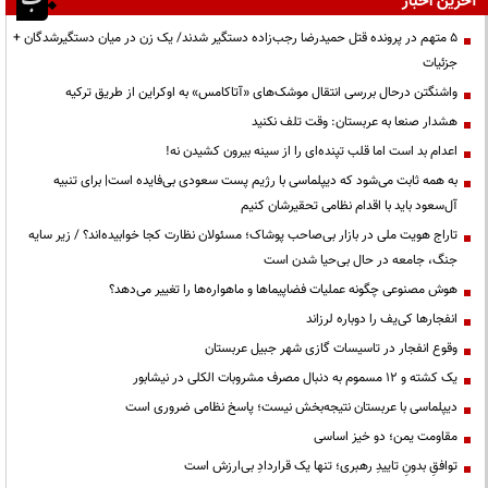
آخرین اخبار
۵ متهم در پرونده قتل حمیدرضا رجب‌زاده دستگیر شدند/ یک زن در میان دستگیرشدگان +
جزئیات
واشنگتن درحال بررسی انتقال موشک‌های «آتاکامس» به اوکراین از طریق ترکیه
هشدار صنعا به عربستان: وقت تلف نکنید
اعدام بد است اما قلب تپنده‌ای را از سینه بیرون کشیدن نه!
به همه ثابت می‌شود که دیپلماسی با رژیم پست سعودی بی‌فایده است| برای تنبیه
آل‌سعود باید با اقدام نظامی تحقیرشان کنیم
تاراج هویت ملی در بازار بی‌صاحب پوشاک؛ مسئولان نظارت کجا خوابیده‌اند؟ / زیر سایه
جنگ، جامعه در حال بی‌حیا شدن است
هوش مصنوعی چگونه عملیات فضاپیماها و ماهواره‌ها را تغییر می‌دهد؟
انفجارها کی‌یف را دوباره لرزاند
وقوع انفجار در تاسیسات گازی شهر جبیل عربستان
یک کشته و ۱۲ مسموم به دنبال مصرف مشروبات الکلی در نیشابور
دیپلماسی با عربستان نتیجه‌بخش نیست؛ پاسخ نظامی ضروری است
مقاومت یمن؛ دو خیز اساسی
توافقِ بدونِ تاییدِ رهبری؛ تنها یک قراردادِ بی‌ارزش است