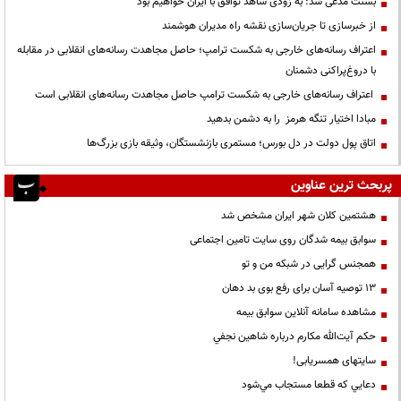
بسنت مدعی شد: به زودی شاهد توافق با ایران خواهیم بود
از خبرسازی تا جریان‌سازی نقشه راه مدیران هوشمند
اعتراف رسانه‌های خارجی به شکست ترامپ؛ حاصل مجاهدت رسانه‌های انقلابی در مقابله
با دروغ‌پراکنی دشمنان
اعتراف رسانه‌های خارجی به شکست ترامپ حاصل مجاهدت رسانه‌های انقلابی است
مبادا اختیار تنگه هرمز را به دشمن بدهید
اتاق پول دولت در دل بورس؛ مستمری بازنشستگان، وثیقه بازی بزرگ‌ها
پربحث ترین عناوین
هشتمین کلان شهر ایران مشخص شد
سوابق بیمه شدگان روی سایت تامین اجتماعی
همجنس گرایی در شبکه من و تو
13 توصیه آسان برای رفع بوی بد دهان
مشاهده سامانه آنلاين سوابق بیمه
حكم آيت‌الله مكارم درباره شاهين نجفي
سایتهای همسریابی!
دعايي كه قطعا مستجاب مي‌شود