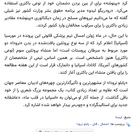
کرد «پینوشه» برای از بین بردن دشمنان خود از نوعی باکتری استفاده
می‌کرد. «رودریگو لیدو» مدیر برنامه حقوق بشر وزارت کشور نیز شیلی
گفته که ما می‌دانیم نیروهای مسلح در زمان دیکتاتوری «پینوشه» مقادیر
زیادی باکتری را برای سرکوب مخالفان وارد کشور کردند.
با این حال، در ماه ژوئن امسال تیم پزشکی قانونی این پرونده در مورسیا
(اسپانیا) اعلام کرد که از سه نوع پروتئین یافت‌شده در بدن «نرودا» دو
مورد مربوط به سرطان پروستات است؛ اما منشاء پروتئین سوم (نوعی
باکتری) هنوز نامشخص است. بر همین اساس تیمی از متخصصان از
کشورهای آمریکا، کانادا، اسپانیا و دانمارک قرار است از این هفته مطالعه
را برای یافتن منشاء این باکتری آغاز کنند.
«پابلو نرودا» از مشهورترین و تأثیرگذارترین چهره‌های ادیبان معاصر جهان
است که علاوه بر تعداد زیادی کتاب، یک مجموعه بزرگ شعری را از خود
باقی گذاشت. از جمله آثار او می‌توان به «اسپانیا در قلب ما»، «عاشقانه
جدید برای استالینگراد» و «چوب‌بر بیدار خواهد شد» اشاره کرد.
منبع:
ایسنا
برچسب ها:
احتمال
،
قتل
،
پابلو نرودا