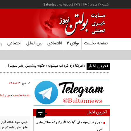
شنبه ۱۷ مرداد ۱۴۰۵
|
Saturday , 08 August 2026
صفحه نخست
بولتن ۲
اقتصادی
بین الملل
اجتماعی
ور
آخرین اخبار
«آمریکا ذرّه ذرّه آب میشود»؛ چگونه پیشبینی رهبر شهید از افو
کد خبر:
۲۹۸۰۲۳
صفحه نخست
»
بین المل
آخرین اخبار
درپی مورد هدف قرار 
دریاچه ارومیه جان گرفت؛ افزایش ۷۸ سانتی‌متری
قایق های ماهیگیری را 
تراز