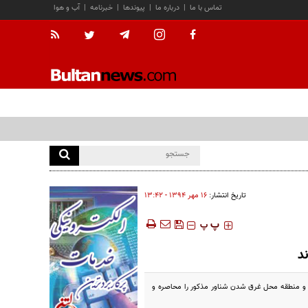
تماس با ما
|
درباره ما
|
پیوندها
|
خبرنامه
|
آب و هوا
تاریخ انتشار:
۱۶ مهر ۱۳۹۴ - ۱۳:۴۲
‍‍‍ پ
پ
د
 و منطقه محل غرق شدن شناور مذکور را محاصره و