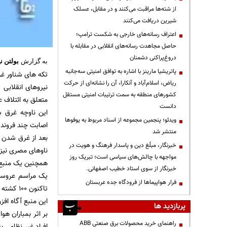
از شته‌ها مراقبت می‌کنند و در مقابل، عسلک
شیرین دریافت می‌کنند
اعتراف رسانه‌های خارجی به شکست ترامپ؛
حاصل مجاهدت رسانه‌های انقلابی در مقابله با
دروغ‌پراکنی دشمنان
به گزارش
بولتن نی
پاتریشیا مارینز با اشاره به توافق امنیتی سه‌جانبه
تکه های شناور غ
ریاض، اسلام‌آباد و آنکارا، آن را نشانه‌ای از حرکت
نیروهای انقلابی
کشورهای منطقه به سمت ترتیبات امنیتی مستقل
متعلق به ائتلاف 
دانست
این ناوچه غرق 
ویدئو؛ پنجمین مجموعه از اسناد مربوط به یوفوها
اصابت چند فروند 
منتشر شد
بعد از غرق شدن ا
خبرنگار، مبلّغ دین و پاسدار فرهنگ و هویت در
ناوهای مصری نیز
مواجهه با چالش‌های سیاسی است؛ تبریک روز
همچنین یک منبع آ
خبرنگار از سوی استاد خطیب اصفهانی.
یک مراسم عروسی 
فرار هواپیماها از فرودگاه جده عربستان
تاکنون 100 کشته و دهها غیر نظامی دیگر مجروح شدند.
این منبع آگاه افزود: در این حمل
پربازدید ها
بر اثر بمباران ه
راهنمای خرید محصولات برق صنعتی ABB
افراد غیر نظامی ب