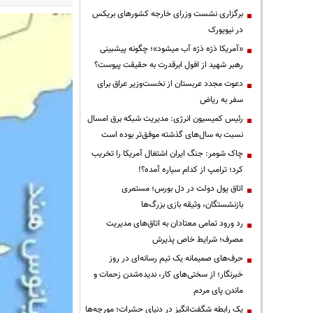
برگزاری نشست وزرای خارجه کشورهای بریکس
در نیویورک
«آمریکا ذرّه ذرّه آب میشود»؛ چگونه پیشبینی
رهبر شهید از افول ابرقدرت به حقیقت پیوست؟
دعوت مجدد عربستان از نخست‌وزیر عراق برای
سفر به ریاض
رئیس کمیسیون انرژی: مدیریت شبکه برق امسال
نسبت به سال‌های گذشته موفق‌تر بوده است
چاک شومر: جنگ ایران اشتغال آمریکا را تخریب
کرد؛ ترامپ از کدام سیاره آمده؟!
اتاق پول دولت در دل بورس؛ مستمری
بازنشستگان، وثیقه بازی بزرگ‌ها
رد ورود تمامی معتادان به اتاق‌های مدیریت
مصرف؛ شرایط خاص پذیرش
حرف‌های صمیمانه یک تیم رسانه‌ای در روز
خبرنگار؛ از سختی‌های کار، ندیده‌شدن زحمات و
ماندن پای مردم
یک رابطه شگفت‌انگیز در دنیای حشرات؛ مورچه‌ها