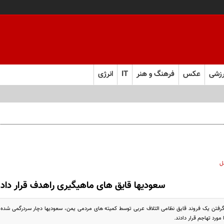
زشی
عکس
فرهنگ و هنر
IT
انرژی
ل ابرقدرت به حقیقت پیوست؟
ل
سعودیها قایق های ماهیگیری راهدف قرار دادن
گرفتن یک فروند قایق نظامی ائتلاف عربی توسط کمیته های مردمی یمن، سعودیها دچار سردرگمی شده
مورد تهاجم قرار دادند.