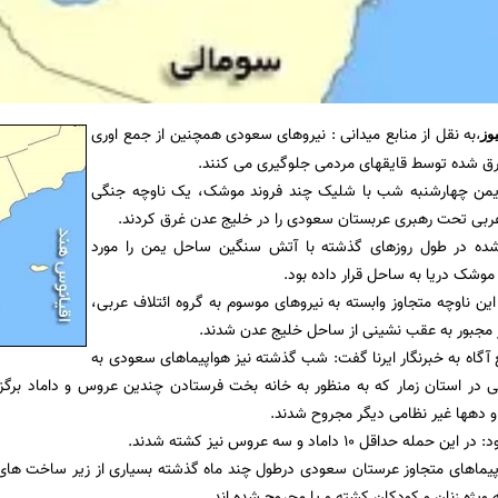
به نقل از منابع میدانی : نیروهای سعودی همچنین از جمع اوری
وز
،
رق شده توسط قایقهای مردمی جلوگیری می کنند.
 یمن چهارشنبه شب با شلیک چند فروند موشک، یک ناوچه جنگی
عربی تحت رهبری عربستان سعودی را در خلیج عدن غرق کردند.
شده در طول روزهای گذشته با آتش سنگین ساحل یمن را مورد
موشک دریا به ساحل قرار داده بود.
ین ناوچه متجاوز وابسته به نیروهای موسوم به گروه ائتلاف عربی،
 مجبور به عقب نشینی از ساحل خلیج عدن شدند.
گاه به خبرنگار ایرنا گفت: شب گذشته نیز هواپیماهای سعودی به
در استان زمار که به منظور به خانه بخت فرستادن چندین عروس و داماد برگزار
ه حداقل 10 داماد و سه عروس نیز کشته شدند.
واپیماهای متجاوز عرستان سعودی درطول چند ماه گذشته بسیاری از زیر ساخت ها
ه ویژه زنان و کودکان کشته و یا مجروح شده اند.