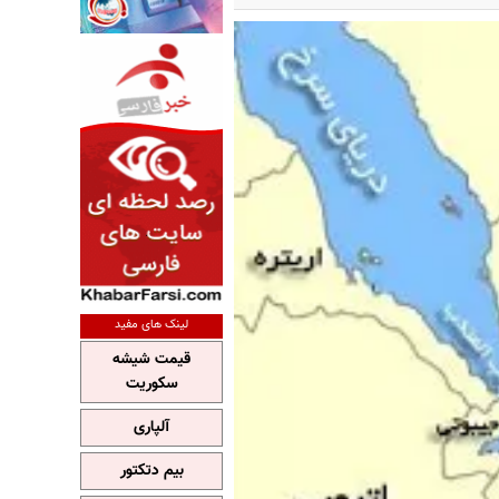
لینک های مفید
قیمت شیشه
سکوریت
آلپاری
بیم دتکتور