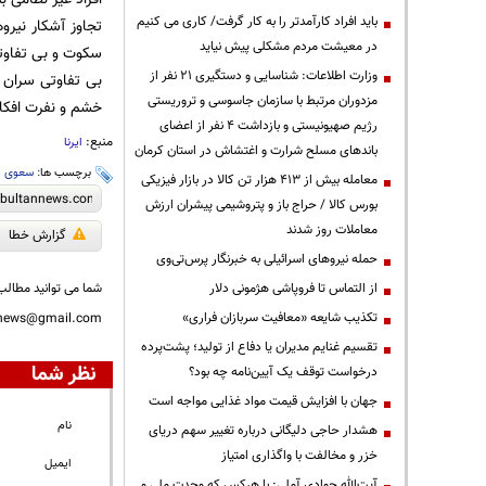
باید افراد کارآمدتر را به کار گرفت/ کاری می کنیم
تجاوز آشکار نیرو
در معیشت مردم مشکلی پیش نیاید
سکوت و بی تفاوتی
وزارت اطلاعات: شناسایی و دستگیری ۲۱ نفر از
بی تفاوتی سران 
مزدوران مرتبط با سازمان جاسوسی و تروریستی
خشم و نفرت افکار
رژیم صهیونیستی و بازداشت ۴ نفر از اعضای
منبع:
ایرنا
باندهای مسلح شرارت و اغتشاش در استان کرمان
برچسب ها:
سعوی
،
معامله بیش از ۴۱۳ هزار تن کالا در بازار فیزیکی
بورس کالا / حراج باز و پتروشیمی پیشران ارزش
معاملات روز شدند
گزارش خطا
حمله نیروهای اسرائیلی به خبرنگار پرس‌تی‌وی
شما می توانید مطالب 
از التماس تا فروپاشی هژمونی دلار
تکذیب شایعه «معافیت سربازان فراری»
nnews@gmail.com
تقسیم غنایم مدیران یا دفاع از تولید؛ پشت‌پرده
نظر شما
درخواست توقف یک آیین‌نامه چه بود؟
جهان با افزایش قیمت مواد غذایی مواجه است
نام
هشدار حاجی دلیگانی درباره تغییر سهم دریای
خزر و مخالفت با واگذاری امتیاز
ایمیل
آیت‌الله جوادی آملی: با هرکس که وحدت ملی و