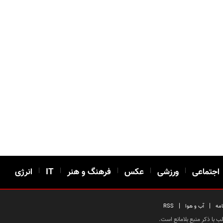
اجتماعی
|
ورزشی
|
عکس
|
فرهنگ و هنر
|
IT
|
انرژی
|
|
امه
آب و هوا
RSS
 با ذکر منبع بلامانع است.