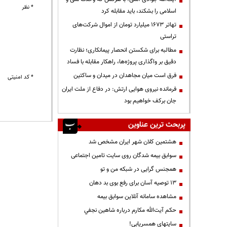
* نظر
اسلامی را بشکند، باید مقابله کرد
تهاتر ۱۶۷۳ میلیارد تومان از اموال شرکت‌های
تراستی
مطالبه برای شکستن انحصار پیمانکاری؛ نظارت
دقیق بر واگذاری پروژه‌ها، راهکار مقابله با فساد
فرق است میان مجاهدان در میدان و ساکتین
* کد امنیتی
فرمانده نیروی هوایی ارتش: در دفاع از ملت ایران
جان برکف خواهیم بود
پربحث ترین عناوین
هشتمین کلان شهر ایران مشخص شد
سوابق بیمه شدگان روی سایت تامین اجتماعی
همجنس گرایی در شبکه من و تو
13 توصیه آسان برای رفع بوی بد دهان
مشاهده سامانه آنلاين سوابق بیمه
حكم آيت‌الله مكارم درباره شاهين نجفي
سایتهای همسریابی!