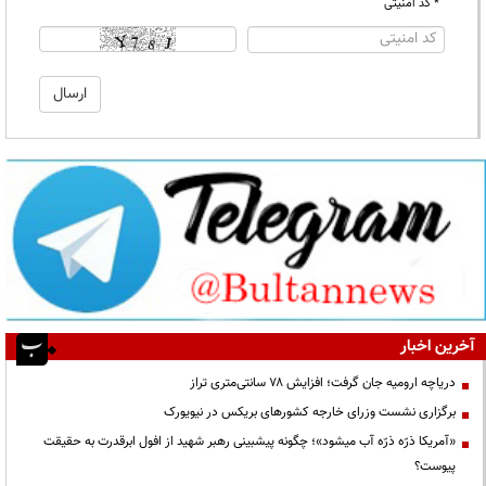
* کد امنیتی
آخرین اخبار
دریاچه ارومیه جان گرفت؛ افزایش ۷۸ سانتی‌متری تراز
برگزاری نشست وزرای خارجه کشورهای بریکس در نیویورک
«آمریکا ذرّه ذرّه آب میشود»؛ چگونه پیشبینی رهبر شهید از افول ابرقدرت به حقیقت
پیوست؟