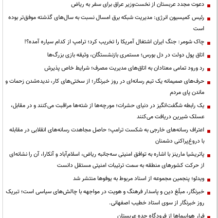
دعوت مجدد عربستان از نخست‌وزیر عراق برای سفر به ریاض
رئیس کمیسیون انرژی: مدیریت شبکه برق امسال نسبت به سال‌های گذشته موفق‌تر بوده
است
چاک شومر: جنگ ایران اشتغال آمریکا را تخریب کرد؛ ترامپ از کدام سیاره آمده؟!
اتاق پول دولت در دل بورس؛ مستمری بازنشستگان، وثیقه بازی بزرگ‌ها
رد ورود تمامی معتادان به اتاق‌های مدیریت مصرف؛ شرایط خاص پذیرش
حرف‌های صمیمانه یک تیم رسانه‌ای در روز خبرنگار؛ از سختی‌های کار، ندیده‌شدن زحمات و
ماندن پای مردم
یک رابطه شگفت‌انگیز در دنیای حشرات؛ مورچه‌ها از شته‌ها مراقبت می‌کنند و در مقابل،
عسلک شیرین دریافت می‌کنند
اعتراف رسانه‌های خارجی به شکست ترامپ؛ حاصل مجاهدت رسانه‌های انقلابی در مقابله
با دروغ‌پراکنی دشمنان
پاتریشیا مارینز با اشاره به توافق امنیتی سه‌جانبه ریاض، اسلام‌آباد و آنکارا، آن را نشانه‌ای
از حرکت کشورهای منطقه به سمت ترتیبات امنیتی مستقل دانست
ویدئو؛ پنجمین مجموعه از اسناد مربوط به یوفوها منتشر شد
خبرنگار، مبلّغ دین و پاسدار فرهنگ و هویت در مواجهه با چالش‌های سیاسی است؛ تبریک
روز خبرنگار از سوی استاد خطیب اصفهانی.
فرار هواپیماها از فرودگاه جده عربستان