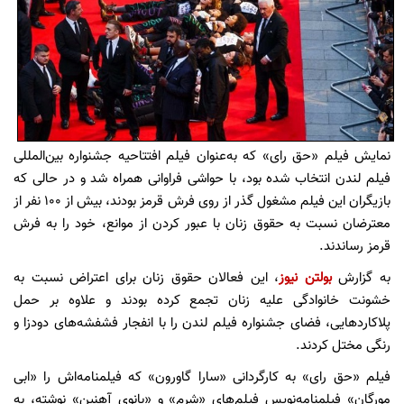
نمایش فیلم «حق رای» که به‌عنوان فیلم افتتاحیه جشنواره بین‌المللی
فیلم لندن انتخاب شده بود، با حواشی فراوانی همراه شد و در حالی که
بازیگران این فیلم مشغول گذر از روی فرش قرمز بودند، بیش از 100 نفر از
معترضان نسبت به حقوق زنان با عبور کردن از موانع، خود را به فرش
قرمز رساندند.
به گزارش
بولتن نیوز
، این فعالان حقوق زنان برای اعتراض نسبت به
خشونت خانوادگی علیه زنان تجمع کرده بودند و علاوه بر حمل
پلاکاردهایی، فضای جشنواره فیلم لندن را با انفجار فشفشه‌های دودزا و
رنگی مختل کردند.
فیلم «حق رای» به کارگردانی «سارا گاورون» که فیلمنامه‌اش را «ابی
مورگان» فیلمنامه‌نویس فیلم‌های «شرم» و «بانوی آهنین» نوشته، به