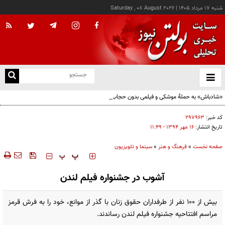
شنبه ۱۷ مرداد ۱۴۰۵
|
Saturday , 08 August 2026
از
و
ته
«شادباش» به حملۀ موشکی و فیلمی بدون حجاب؛ روایت تناقض‌های محسن قرایی
ن
نو
کد خبر:
۲۹۷۹۶۳
تاریخ انتشار:
۱۶ مهر ۱۳۹۴ - ۱۱:۴۹
صفحه نخست
»
فرهنگ و هنر
»
سینما و تلویزیون
‍‍‍ پ
پ
آشوب در جشنواره فیلم لندن
بیش از 100 نفر از طرفداران حقوق زنان با گذر از موانع، خود را به فرش قرمز
مراسم افتتاحیه جشنواره فیلم لندن رساندند.