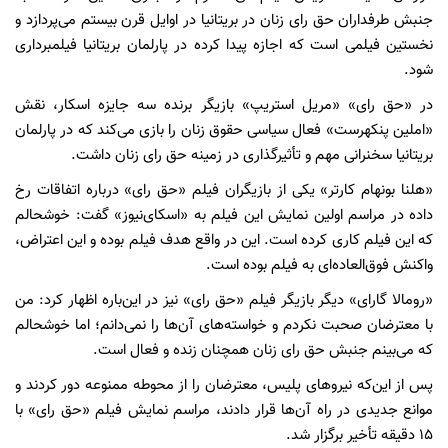
جنبش طرفداران حق رای زنان در بریتانیا در اوایل قرن بیستم می‌پردازد و
نخستین فیلمی است که اجازه پیدا کرده در پارلمان بریتانیا فیلمبرداری
شود.
در «حق رای» «مریل استریپ» بازیگر برنده سه جایزه اسکار، نقش
«املین پنکهرست» فعال سیاسی حقوق زنان را بازی می‌کند که در پارلمان
بریتانیا سخنرانی مهم و تأثیرگذاری در زمینه حق رای زنان داشت.
«هلنا بونهام کارتر» یکی از بازیگران فیلم «حق رای» درباره اتفاقات رخ
داده در مراسم اولین نمایش این فیلم به «اسکای‌نیوز» گفت: خوشحالم
که این فیلم کاری کرده است. این در واقع هدف فیلم بوده و این اعتراض،
واکنش فوق‌العاده‌ای به فیلم بوده است.
«رومالا گارای» دیگر بازیگر فیلم «حق رای» نیز در این‌باره اظهار کرد: من
با معترضان صحبت نکردم و خواسته‌های آن‌ها را نمی‌دانم؛ اما خوشحالم
که می‌بینم جنبش حق رای زنان همچنان زنده و فعال است.
پس از این‌که نیروهای پلیس، معترضان را از محوطه ممنوعه دور کردند و
موانع جدیدی در راه آن‌ها قرار دادند، مراسم نمایش فیلم «حق رای» با
15 دقیقه تأخیر برگزار شد.