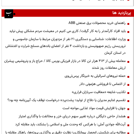
پربازدید ها
راهنمای خرید محصولات برق صنعتی ABB
باید افراد کارآمدتر را به کار گرفت/ کاری می کنیم در معیشت مردم مشکلی پیش نیاید
وزارت اطلاعات: شناسایی و دستگیری ۲۱ نفر از مزدوران مرتبط با سازمان جاسوسی و
تروریستی رژیم صهیونیستی و بازداشت ۴ نفر از اعضای باندهای مسلح شرارت و اغتشاش
در استان کرمان
معامله بیش از ۴۱۳ هزار تن کالا در بازار فیزیکی بورس کالا / حراج باز و پتروشیمی پیشران
ارزش معاملات روز شدند
حمله نیروهای اسرائیلی به خبرنگار پرس‌تی‌وی
از التماس تا فروپاشی هژمونی دلار
تکذیب شایعه «معافیت سربازان فراری»
تقسیم غنایم مدیران یا دفاع از تولید؛ پشت‌پرده درخواست توقف یک آیین‌نامه چه بود؟
جهان با افزایش قیمت مواد غذایی مواجه است
هشدار حاجی دلیگانی درباره تغییر سهم دریای خزر و مخالفت با واگذاری امتیاز
آیت‌الله جوادی آملی: با هرکس که وحدت ملی و اسلامی را بشکند، باید مقابله کرد
مطالبه برای شکستن انحصار پیمانکاری؛ نظارت دقیق بر واگذاری پروژه‌ها، راهکار مقابله با