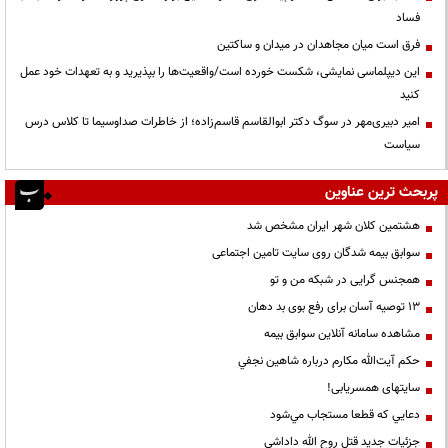
فساد
فرق است میان مجاهدان در میدان و ساکتین
این دیپلماسی نمایشی، شکست خورده است/واقعیت‌ها را بپذیرید و به تعهدات خود عمل
کنید
امیر دبیری‌مهر در سوگ دکتر ابوالقاسم قاسم‌زاده؛ از خاطرات صداوسیما تا کلاس درس
سیاست
پربحث ترین عناوین
هشتمین کلان شهر ایران مشخص شد
سوابق بیمه شدگان روی سایت تامین اجتماعی
همجنس گرایی در شبکه من و تو
13 توصیه آسان برای رفع بوی بد دهان
مشاهده سامانه آنلاين سوابق بیمه
حكم آيت‌الله مكارم درباره شاهين نجفي
سایتهای همسریابی!
دعايي كه قطعا مستجاب مي‌شود
جزئیات جدید قتل روح الله داداشی