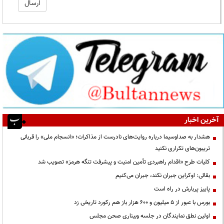
آخرین اخبار
هشدار به صداوسیما درباره روایت‌های نادرست از مذاکرات؛ «انسجام ملی» را قربانی
تریبون‌های تکراری نکنید
کلیات طرح «اقدام راهبردی تأمین امنیت و پیشرفت تنگه هرمز» تصویب شد
بقائی: اوکراین جبران نکند، جبران می‌کنیم
پاییز پربارش در راه است
بورس با عبور از ۵ میلیون و ۶۰۰ هزار باز هم رکورد تاریخی زد
اولین نطق نمایندگان در جلسه وبیناری صحن مجلس