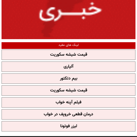
لینک های مفید
قیمت شیشه سکوریت
آلپاری
بیم دتکتور
قیمت شیشه سکوریت
فیلم آپنه خواب
درمان قطعی خروپف در خواب
لیزر فوتونا