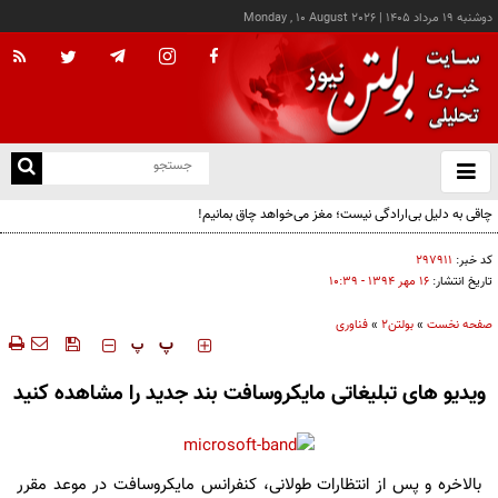
دوشنبه ۱۹ مرداد ۱۴۰۵
|
Monday , 10 August 2026
از
و
ته
چاقی به دلیل بی‌ارادگی نیست؛ مغز می‌خواهد چاق بمانیم!
ن
نو
کد خبر:
۲۹۷۹۱۱
تاریخ انتشار:
۱۶ مهر ۱۳۹۴ - ۱۰:۳۹
صفحه نخست
»
بولتن2
»
فناوری
‍‍‍ پ
پ
ویدیو های تبلیغاتی مایکروسافت بند جدید را مشاهده کنید
بالاخره و پس از انتظارات طولانی، کنفرانس مایکروسافت در موعد مقرر