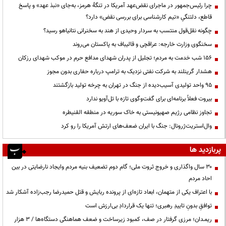
چرا رئیس‌جمهور در ماجرای نقض‌عهد آمریکا در تنگهٔ هرمز، به‌جای «نبذ عهد» و پاسخ
قاطع، دلتنگیِ «تیم کارشناسی برای بررسی نقض» دارد؟
چگونه نقل‌قول منتسب به سردار وحیدی از هند به سخنرانی نتانیاهو رسید؟
سخنگوی وزارت خارجه: عراقچی و قالیباف به پاکستان می‌روند
۱۵۶ شب خدمت به مردم؛ تجلیل از پدران شهدای مدافع حرم در موکب شهدای رزکان
هشدار گرینلند به شرکت نفتی نزدیک به ترامپ درباره حفاری بدون مجوز
95 واحد تولیدی آسیب‌دیده از جنگ در تهران به چرخه تولید بازگشتند
بیروت فعلاً برنامه‌ای برای گفت‌وگوی تازه با تل‌آویو ندارد
تجاوز نظامی رژیم صهیونیستی به خاک سوریه در منطقه القنیطره
وال‌استریت‌ژرونال: جنگ با ایران ضعف‌های ارتش آمریکا را رو کرد
پربازدید ها
۳۰ سال واگذاری و خروج ثروت ملی؛ گام دوم تضعیف بنیه مردم وایجاد نارضایتی در بین
احاد مردم
با اعتراف یکی از متهمان، ابعاد تازه‌ای از پرونده ربایش و قتل حمیدرضا رجب‌زاده آشکار شد
توافقِ بدونِ تاییدِ رهبری؛ تنها یک قراردادِ بی‌ارزش است
ریمـدان؛ مرزی گرفتار در صف، کمبود زیرساخت و ضعف هماهنگی دستگاه‌ها / ۳ هزار