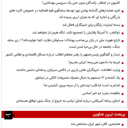
کامیون در انتظار، رانندگان بدون حتی یک سرویس بهداشتی!
تایید هشدارهای گذشته بولتن نیوز توسط سخنگوی قوه قضائیه در خصوص کارت های
بارزگانی و اجاره ای که به بحران ارزی رسیده اند
بسته اینترنت رایگان برای خبرنگاران فعال شد
ذوالقدر: تا آمریکا رفتارش را تصحیح نکند، تنگه هرمز باز نخواهد شد
تاراج هویت ملی در بازار بی‌صاحب پوشاک؛ مسئولان نظارت کجا خوابیده‌اند؟ / زیر سایه
جنگ، جامعه در حال بی‌حیا شدن است
دیدار و گفتگوی رئیس‌جمهور با رهبر معظم انقلاب درباره مسائل اقتصادی و نظامی کشور
غریبه به دادمون نمی‌رسه؛ ایرانی بخریم!
وزارت اطلاعات: خبرنگاران نقش بارزی در ناکامی سربازان رسانه‌ای دشمن داشتند
یک کشته و ۱۲ مسموم به دنبال مصرف مشروبات الکلی در نیشابور
اعدام بد است اما قلب تپنده‌ای را از سینه بیرون کشیدن نه!
مقاومت یمن؛ دو خیز اساسی
ادعای رسانه آمریکایی درباره تمایل ترامپ به خروج از جنگ بدون توافق هسته‌ای
پربحث ترین عناوین
هشتمین کلان شهر ایران مشخص شد