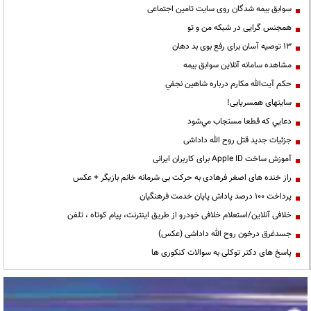
سوابق بیمه شدگان روی سایت تامین اجتماعی
همجنس گرایی در شبکه من و تو
13 توصیه آسان برای رفع بوی بد دهان
مشاهده سامانه آنلاين سوابق بیمه
حكم آيت‌الله مكارم درباره شاهين نجفي
سایتهای همسریابی!
دعايي كه قطعا مستجاب مي‌شود
جزئیات جدید قتل روح الله داداشی
آموزش ساخت Apple ID برای کاربران ایرانی
راز خنده های اصغر فرهادی به حرکت بی شرمانه خانم بازیگر + عکس
پرداخت ۱۰۰ درصد پاداش پایان خدمت فرهنگیان
خلافی آنلاین/استعلام خلافی خودرو از طریق اینترنت، پیام کوتاه ، تلفن
جسدغرق درخون روح الله داداشی (عکس)
پاسخ های دکتر توکلی به سوالات کنکوری ها