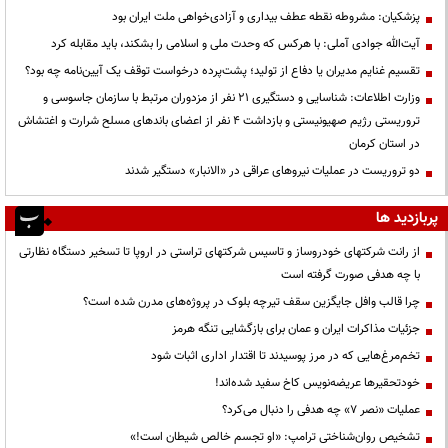
پزشکیان: مشروطه نقطه عطف بیداری و آزادی‌خواهی ملت ایران بود
آیت‌الله جوادی آملی: با هرکس که وحدت ملی و اسلامی را بشکند، باید مقابله کرد
تقسیم غنایم مدیران یا دفاع از تولید؛ پشت‌پرده درخواست توقف یک آیین‌نامه چه بود؟
وزارت اطلاعات: شناسایی و دستگیری ۲۱ نفر از مزدوران مرتبط با سازمان جاسوسی و
تروریستی رژیم صهیونیستی و بازداشت ۴ نفر از اعضای باندهای مسلح شرارت و اغتشاش
در استان کرمان
دو تروریست در عملیات نیروهای عراقی در «الانبار» دستگیر شدند
پربازدید ها
از رانت‌ شرکتهای خودروساز و تاسیس شرکتهای تراستی در اروپا تا تسخیر دستگاه نظارتی
با چه هدفی صورت گرفته است
چرا قالب وافل جایگزین سقف تیرچه بلوک در پروژه‌های مدرن شده است؟
جزئیات مذاکرات ایران و عمان برای بازگشایی تنگه هرمز
تخم‌مرغ‌هایی که در مرز پوسیدند تا اقتدار اداری اثبات شود
خودتحقیرها عریضه‌نویس کاخ سفید شده‌اند!
عملیات «نصر ۷» چه هدفی را دنبال می‌کرد؟
تشخیص روان‌شناختی ترامپ: «او تجسم خالص شیطان است!»