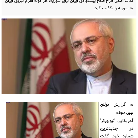
نکات اصلی طرح صلح پیشنهادی ایران برای سوریه، هر گونه اعزام نیروی ایران
به سوریه را تکذیب کرد.
به گزارش
بولتن
مجله
نیوز
،
آمریکایی 'نیویورکر'
در جدیدترین
شماره خود گفت