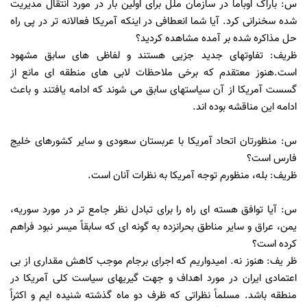
س: باراک اوباما در سازمان ملل برای اولین بار در مورد انتقال مدیریت
شده سخنرانی کرد. آیا شما انعطافی در اینکه آمریکا فعالانه تر در پی راه
حل مذاکره شده بر آمده مشاهده کردید؟
ظریف: تفاوتهای جدید جزیی هستند و لفاظی های سابق مشهود
است.هنوز معتقدم که برخی ملاحظات لابی های منطقه ای مانع از
گسست آمریکا از آن سیاستهای سابق می شوند که ادامه یافتند و باعث
ادامه این مناقشه بوده اند.
س: منظورتان اتحاد آمریکا با عربستان سعودی و سایر کشورهای خلیج
فارس است؟
ظریف: بله، منظورم توجه آمریکا به نظرات آنان است.
س: آیا توافق هسته ای راه را برای تبادل نظر جامع تر در مورد سوریه،
یمن، عراق و سایر مناطق بحرانزده به گونه ای که سابقاً میسر نبود فراهم
کرده است؟
ظر یف: هنوز نه. امیدواریم که اجرای برجام موجب کاهش مقداری از بی
اعتمادی ایران در مورد اهداف و جهت گیریهای سیاست کلی آمریکا در
منطقه باشد. مسلماً نظراتی که ظرف دو ماه گذشته شنیده ایم و اکثراً