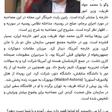
وگو با محمد جواد
ظریف، وزیر امور
خارجه را منتشر کرده است. رابین رایت خبرنگار این مجله در این مصاحبه
در مورد اجرای برجام، صلح در روسیه، مداخله نظامی روسیه در سوریه و
.. اظهار نظر کرده است. مشروح این مصاحبه به شرح زیر است:
این روزها برنامه کاری محمد جواد ظریف، وزیر امور خارجه ایران، بسیار
فشرده است. وی در حاشیه مجمع عمومی سازمان ملل دو بار با جان
کری، وزیر خارجه آمریکا، دیدار کرد. میزبان مقامات دموکرات و
جمهوریخواه از دولتهای قبلی آمریکا بود. با سردبیران مطبوعات صبحانه
کاری داشت. در جمع کارشناسان هسته ای آمریکا شرکت کرد و به سوالات
هیأت تحریریه نیویورک تایمز پاسخ داد. وی همچنین در جلسه ای از راه
دور با دانشگاه سابقش، دانشگاه دنور، شرکت کرد. این رویداد از هتل
'والدورف-آستوریا' (Waldorf-Astoria) نیویورک به صورت زنده پخش شد.
یک روز پیش از اینکه ظریف به تهران برگردد با او در اقامتگاه سفیر ایران
در سازمان ملل صحبت کردم. این مصاحبه برای وضوح بیشتر ویرایش و
تلخیص شده است.
س: آیا می دانستید که اوباما قصد دارد پیش آمده و با شما دست دهد؟