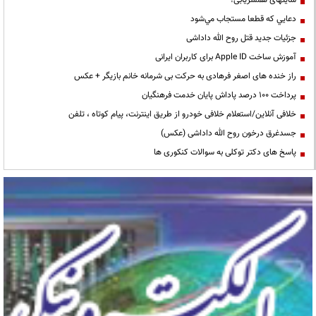
سایتهای همسریابی!
دعايي كه قطعا مستجاب مي‌شود
جزئیات جدید قتل روح الله داداشی
آموزش ساخت Apple ID برای کاربران ایرانی
راز خنده های اصغر فرهادی به حرکت بی شرمانه خانم بازیگر + عکس
پرداخت ۱۰۰ درصد پاداش پایان خدمت فرهنگیان
خلافی آنلاین/استعلام خلافی خودرو از طریق اینترنت، پیام کوتاه ، تلفن
جسدغرق درخون روح الله داداشی (عکس)
پاسخ های دکتر توکلی به سوالات کنکوری ها