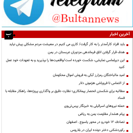
آخرین اخبار
باید افراد کارآمدتر را به کار گرفت/ کاری می کنیم در معیشت مردم مشکلی پیش نیاید
هدف قرار گرفتن اتاق‌ فرماندهی مزدوران عربستان در یمن
این دیپلماسی نمایشی، شکست خورده است/واقعیت‌ها را بپذیرید و به تعهدات خود عمل
کنید
امید مالباختگان رمزارز آبکی به فروش اموال محکومان
از التماس تا فروپاشی هژمونی دلار
مطالبه برای شکستن انحصار پیمانکاری؛ نظارت دقیق بر واگذاری پروژه‌ها، راهکار مقابله با
فساد
حمله نیروهای اسرائیلی به خبرنگار پرس‌تی‌وی
پیام هشدار مقاومت یمن به ریاض
تصادف ۱۲ خودرو در محور یاسوج ـ اصفهان
رکوردشکنی دختر دونده ایران در بلاروس