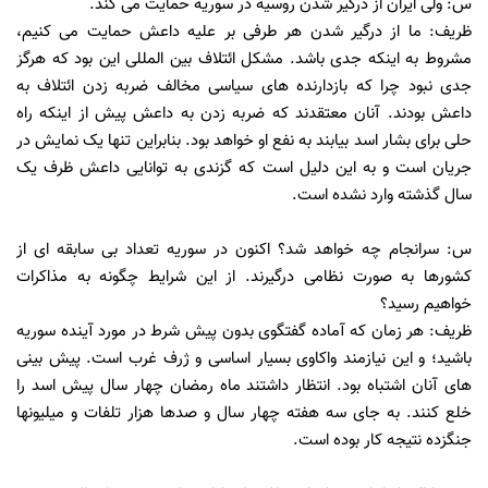
س: ولی ایران از درگیر شدن روسیه در سوریه حمایت می کند.
ظریف: ما از درگیر شدن هر طرفی بر علیه داعش حمایت می کنیم،
مشروط به اینکه جدی باشد. مشکل ائتلاف بین المللی این بود که هرگز
جدی نبود چرا که بازدارنده های سیاسی مخالف ضربه زدن ائتلاف به
داعش بودند. آنان معتقدند که ضربه زدن به داعش پیش از اینکه راه
حلی برای بشار اسد بیابند به نفع او خواهد بود. بنابراین تنها یک نمایش در
جریان است و به این دلیل است که گزندی به توانایی داعش ظرف یک
سال گذشته وارد نشده است.
س: سرانجام چه خواهد شد؟ اکنون در سوریه تعداد بی سابقه ای از
کشورها به صورت نظامی درگیرند. از این شرایط چگونه به مذاکرات
خواهیم رسید؟
ظریف: هر زمان که آماده گفتگوی بدون پیش شرط در مورد آینده سوریه
باشید؛ و این نیازمند واکاوی بسیار اساسی و ژرف غرب است. پیش بینی
های آنان اشتباه بود. انتظار داشتند ماه رمضان چهار سال پیش اسد را
خلع کنند. به جای سه هفته چهار سال و صدها هزار تلفات و میلیونها
جنگزده نتیجه کار بوده است.