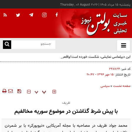
پنجشنبه ۱۵ مرداد ۱۴۰۵
|
Thursday , 06 August 2026
از
و
ته
این دیپلماسی نمایشی، شکست خورده است/واقعیت‌ها را بپذیرید و به تعهدات خود عمل کنید
ن
نو
کد خبر:
۲۹۷۸۲۴
تاریخ انتشار:
۱۵ مهر ۱۳۹۴ - ۲۰:۴۷
صفحه نخست
»
سیاسی
‍‍‍ پ
پ
ظریف
با پیش شرط گذاشتن در موضوع سوریه مخالفیم
محمد جواد ظریف در مصاحبه با مجله آمریکایی «نیویورکر» با بر شمردن