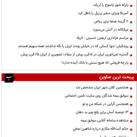
زلزله شهر یاسوج را لرزاند
آمریکا ویزای سفیر برزیل را باطل کرد
۲ گزینه صنعا برای ریاض
میانکاله در آتش می‌سوزد
مراسم عزاداری اربعین حسینی - کربلا
پزشکیان: تنها کسانی که در خیابان بودند ایران را نگه نداشتند همه سهیم هستند
گستره امپراتوری ایران در ۵ قرن پیش از میلاد؛ تصویری از ایران ۲۵ قرن پیش
پارچه فروشی که هیچ نسبتی با بانک آینده ندارد!
پربحث ترین عناوین
هشتمین کلان شهر ایران مشخص شد
سوابق بیمه شدگان روی سایت تامین اجتماعی
همجنس گرایی در شبکه من و تو
13 توصیه آسان برای رفع بوی بد دهان
مشاهده سامانه آنلاين سوابق بیمه
حكم آيت‌الله مكارم درباره شاهين نجفي