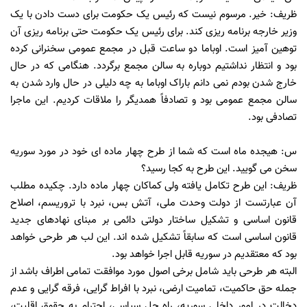
ظریف: خیر. مرسوم نیست که رئیس یک حکومت برای دست دادن با یک
وزیر خارجه برنامه ریزی کند. برای رئیس یک حکومت حتی برنامه ریزی آن
توهین آمیز است. اوباما دو ساعت قبل در مجمع عمومی سخنرانی کرده
بود و انتظار نداشتیم دوباره به سالن مجمع برگردد. هنگامی که در حال
خارج شدن بودم نمی دانم باراک اوباما به چه دلیلی در حال وارد شدن به
سالن مجمع عمومی بود و تصادفاً همدیگر را ملاقات کردیم. این ماجرا
تصادفی بود.
س: هیجده ماه است که شما از طرح چهار ماده ای خود در مورد سوریه
سخن می گویید. این طرح به کجا رسید؟
ظریف: این طرح تکامل یافته ولی کماکان چهار ماده دارد. چکیده مطلب
آن عبارتست از دولت وحدت ملی، آتش بس، نبرد با تروریسم، اصلاح
قانون اساسی و تشکیل ساختار دولتی دائمی بر مبنای نهادهای جدید
قانون اساسی است که سابقاً تشکیل شده اند. این لب هر طرحی خواهد
بود که معتقدیم در سوریه قابل اجرا خواهد بود.
البته هر طرحی باید شامل برخی اصول مورد موافقت تمامی اطراف باشد از
جمله حق حاکمیت، تمامیت ارضی، نبرد با افراط گرایی، فرقه گرایی و عدم
دخالت در امور داخلی سوریه، راه حل سیاسی، احترام به حقوق اقلیت،