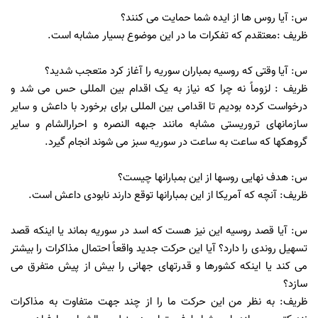
س: آیا روس ها از ایده شما حمایت می کنند؟
ظریف :معتقدم که تفکرات ما در این موضوع بسیار مشابه است.
س: آیا وقتی که روسیه بمباران سوریه را آغاز کرد متعجب شدید؟
ظریف : لزوماً نه چرا که نیاز به یک اقدام بین المللی حس می شد و
درخواست کرده بودیم تا اقدامی بین المللی برای برخورد با داعش و سایر
سازمانهای تروریستی مشابه مانند جبهه النصره و احرارالشام و سایر
گروهکها که ساعت به ساعت در سوریه سبز می شوند انجام گیرد.
س: هدف نهایی روسها از این بمبارانها چیست؟
ظریف: آنچه که آمریکا از این بمبارانها توقع دارند نابودی داعش است.
س: آیا قصد روسیه این نیز هست که اسد در سوریه بماند یا اینکه قصد
تسهیل روندی را دارد؟ آیا این حرکت جدید واقعاً احتمال مذاکرات را بیشتر
می کند یا اینکه کشورها و قدرتهای جهانی را بیش از پیش متفرق می
سازد؟
ظریف: به نظر من این حرکت ما را از چند جهت متفاوت به مذاکرات