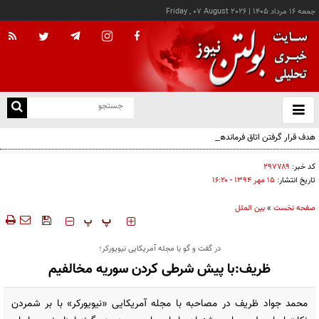
جمعه ۱۶ مرداد ۱۴۰۵
|
Friday , 07 August 2026
از
و
ته
هدف قرار گرفتن اتاق‌ فرماندهی مزدوران عربستان در یمن
ن
نو
کد خبر:
۲۹۷۷۸۹
تاریخ انتشار:
۱۵ مهر ۱۳۹۴ - ۱۶:۲۰
صفحه نخست
»
بین الملل
‍‍‍ پ
پ
در گفت و گو با مجله آمریکایی نیویورکر؛
ظریف:با پیش شرطی کردن سوریه مخالفیم
محمد جواد ظریف در مصاحبه با مجله آمریکایی «نیویورکر» با بر شمردن