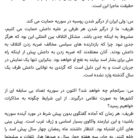
حقیقت ماجرا این است.
س: ولی ایران از درگیر شدن روسیه در سوریه حمایت می کند.
ظریف: ما از درگیر شدن هر طرفی بر علیه داعش حمایت می کنیم،
مشروط به اینکه جدی باشد. مشکل ائتلاف بین المللی این بود که هرگز
جدی نبود چرا که بازدارنده های سیاسی مخالف ضربه زدن ائتلاف به
داعش بودند. آنان معتقدند که ضربه زدن به داعش پیش از اینکه راه
حلی برای بشار اسد بیابند به نفع او خواهد بود. بنابراین تنها یک نمایش در
جریان است و به این دلیل است که گزندی به توانایی داعش ظرف یک
سال گذشته وارد نشده است.
س: سرانجام چه خواهد شد؟ اکنون در سوریه تعداد بی سابقه ای از
کشورها به صورت نظامی درگیرند. از این شرایط چگونه به مذاکرات
خواهیم رسید؟
ظریف: هر زمان که آماده گفتگوی بدون پیش شرط در مورد آینده سوریه
باشید؛ و این نیازمند واکاوی بسیار اساسی و ژرف غرب است. پیش بینی
های آنان اشتباه بود. انتظار داشتند ماه رمضان چهار سال پیش اسد را
خلع کنند. به جای سه هفته چهار سال و صدها هزار تلفات و میلیونها