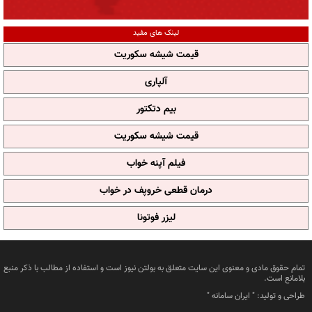
لینک های مفید
قیمت شیشه سکوریت
آلپاری
بیم دتکتور
قیمت شیشه سکوریت
فیلم آپنه خواب
درمان قطعی خروپف در خواب
لیزر فوتونا
تمام حقوق مادی و معنوی این سایت متعلق به بولتن نیوز است و استفاده از مطالب با ذکر منبع
بلامانع است.
طراحی و تولید: "
ایران سامانه
"