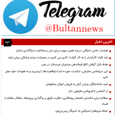
آخرین اخبار
هشدار حاجی دلیگانی درباره تغییر سهم دریای خزر و مخالفت با واگذاری امتیاز
باید افراد کارآمدتر را به کار گرفت/ کاری می کنیم در معیشت مردم مشکلی پیش نیاید
هدف قرار گرفتن اتاق‌ فرماندهی مزدوران عربستان در یمن
این دیپلماسی نمایشی، شکست خورده است/واقعیت‌ها را بپذیرید و به تعهدات خود عمل
کنید
امید مالباختگان رمزارز آبکی به فروش اموال محکومان
از التماس تا فروپاشی هژمونی دلار
مطالبه برای شکستن انحصار پیمانکاری؛ نظارت دقیق بر واگذاری پروژه‌ها، راهکار مقابله با
فساد
حمله نیروهای اسرائیلی به خبرنگار پرس‌تی‌وی