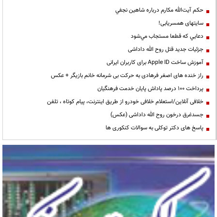
حكم آيت‌الله مكارم درباره شاهين نجفي
سایتهای همسریابی!
دعايي كه قطعا مستجاب مي‌شود
جزئیات جدید قتل روح الله داداشی
آموزش ساخت Apple ID برای کاربران ایرانی
راز خنده های اصغر فرهادی به حرکت بی شرمانه خانم بازیگر + عکس
پرداخت ۱۰۰ درصد پاداش پایان خدمت فرهنگیان
خلافی آنلاین/استعلام خلافی خودرو از طریق اینترنت، پیام کوتاه ، تلفن
جسدغرق درخون روح الله داداشی (عکس)
پاسخ های دکتر توکلی به سوالات کنکوری ها