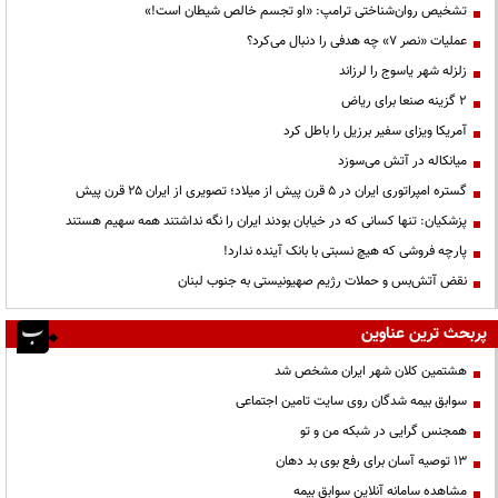
تشخیص روان‌شناختی ترامپ: «او تجسم خالص شیطان است!»
عملیات «نصر ۷» چه هدفی را دنبال می‌کرد؟
زلزله شهر یاسوج را لرزاند
۲ گزینه صنعا برای ریاض
آمریکا ویزای سفیر برزیل را باطل کرد
میانکاله در آتش می‌سوزد
گستره امپراتوری ایران در ۵ قرن پیش از میلاد؛ تصویری از ایران ۲۵ قرن پیش
پزشکیان: تنها کسانی که در خیابان بودند ایران را نگه نداشتند همه سهیم هستند
پارچه فروشی که هیچ نسبتی با بانک آینده ندارد!
نقض آتش‌بس و حملات رژیم صهیونیستی به جنوب لبنان
پربحث ترین عناوین
هشتمین کلان شهر ایران مشخص شد
سوابق بیمه شدگان روی سایت تامین اجتماعی
همجنس گرایی در شبکه من و تو
13 توصیه آسان برای رفع بوی بد دهان
مشاهده سامانه آنلاين سوابق بیمه