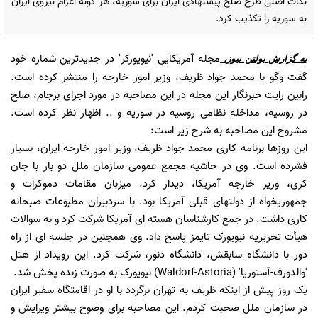
نکات اصلی طرح صلح پیشنهادی ایران برای سوریه، هر گونه اعزام نیروی ایران
به سوریه را تکذیب کرد.
مجله آمریکایی 'نیویورکر' در جدیدترین شماره خود
به گزارش
بولتن نیوز
،
گفت وگو با محمد جواد ظریف، وزیر امور خارجه را منتشر کرده است.
رابین رایت خبرنگار این مجله در این مصاحبه در مورد اجرای برجام، صلح
در روسیه، مداخله نظامی روسیه در سوریه و .. اظهار نظر کرده است.
مشروح این مصاحبه به شرح زیر است:
این روزها برنامه کاری محمد جواد ظریف، وزیر امور خارجه ایران، بسیار
فشرده است. وی در حاشیه مجمع عمومی سازمان ملل دو بار با جان
کری، وزیر خارجه آمریکا، دیدار کرد. میزبان مقامات دموکرات و
جمهوریخواه از دولتهای قبلی آمریکا بود. با سردبیران مطبوعات صبحانه
کاری داشت. در جمع کارشناسان هسته ای آمریکا شرکت کرد و به سوالات
هیأت تحریریه نیویورک تایمز پاسخ داد. وی همچنین در جلسه ای از راه
دور با دانشگاه سابقش، دانشگاه دنور، شرکت کرد. این رویداد از هتل
'والدورف-آستوریا' (Waldorf-Astoria) نیویورک به صورت زنده پخش شد.
یک روز پیش از اینکه ظریف به تهران برگردد با او در اقامتگاه سفیر ایران
در سازمان ملل صحبت کردم. این مصاحبه برای وضوح بیشتر ویرایش و