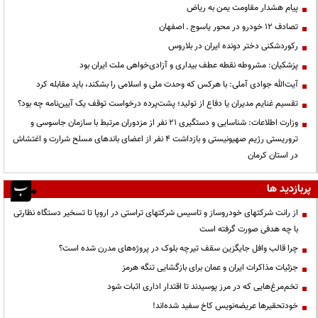
پیام هشدار مقاومت یمن به ریاض
تصادف ۱۲ خودرو در محور یاسوج ـ اصفهان
رکوردشکنی دختر دونده ایران در بلاروس
پزشکیان: مشروطه نقطه عطف بیداری و آزادی‌خواهی ملت ایران بود
آیت‌الله جوادی آملی: با هرکس که وحدت ملی و اسلامی را بشکند، باید مقابله کرد
تقسیم غنایم مدیران یا دفاع از تولید؛ پشت‌پرده درخواست توقف یک آیین‌نامه چه بود؟
وزارت اطلاعات: شناسایی و دستگیری ۲۱ نفر از مزدوران مرتبط با سازمان جاسوسی و
تروریستی رژیم صهیونیستی و بازداشت ۴ نفر از اعضای باندهای مسلح شرارت و اغتشاش
در استان کرمان
پربازدید ها
از رانت‌ شرکتهای خودروساز و تاسیس شرکتهای تراستی در اروپا تا تسخیر دستگاه نظارتی
با چه هدفی صورت گرفته است
چرا قالب وافل جایگزین سقف تیرچه بلوک در پروژه‌های مدرن شده است؟
جزئیات مذاکرات ایران و عمان برای بازگشایی تنگه هرمز
تخم‌مرغ‌هایی که در مرز پوسیدند تا اقتدار اداری اثبات شود
خودتحقیرها عریضه‌نویس کاخ سفید شده‌اند!