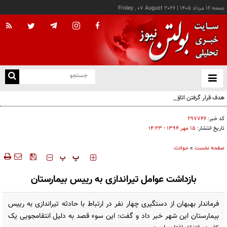
جمعه ۱۶ مرداد ۱۴۰۵
|
Friday , 07 August 2026
از
و
ته
هدف قرار گرفتن اتاق‌ فرماندهی مزدوران عربستان در یمن
ن
نو
کد خبر:
۲۹۷۷۴۶
تاریخ انتشار:
۱۵ مهر ۱۳۹۴ - ۱۴:۲۳
صفحه نخست
»
حوادث
‍‍‍ پ
پ
بازداشت عوامل تیراندازی به رییس بیمارستان
فرماندار بهبهان از دستگیری چهار نفر در ارتباط با حادثه تیراندازی به رییس
بیمارستان این شهر خبر داد و گفت: این سوء قصد به دلیل انتقامجویی یک