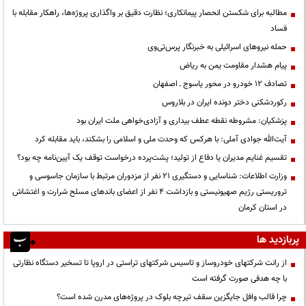
مطالبه برای شکستن انحصار پیمانکاری؛ نظارت دقیق بر واگذاری پروژه‌ها، راهکار مقابله با
فساد
حمله نیروهای اسرائیلی به خبرنگار پرس‌تی‌وی
پیام هشدار مقاومت یمن به ریاض
تصادف ۱۲ خودرو در محور یاسوج ـ اصفهان
رکوردشکنی دختر دونده ایران در بلاروس
پزشکیان: مشروطه نقطه عطف بیداری و آزادی‌خواهی ملت ایران بود
آیت‌الله جوادی آملی: با هرکس که وحدت ملی و اسلامی را بشکند، باید مقابله کرد
تقسیم غنایم مدیران یا دفاع از تولید؛ پشت‌پرده درخواست توقف یک آیین‌نامه چه بود؟
وزارت اطلاعات: شناسایی و دستگیری ۲۱ نفر از مزدوران مرتبط با سازمان جاسوسی و
تروریستی رژیم صهیونیستی و بازداشت ۴ نفر از اعضای باندهای مسلح شرارت و اغتشاش
در استان کرمان
پربازدید ها
از رانت‌ شرکتهای خودروساز و تاسیس شرکتهای تراستی در اروپا تا تسخیر دستگاه نظارتی
با چه هدفی صورت گرفته است
چرا قالب وافل جایگزین سقف تیرچه بلوک در پروژه‌های مدرن شده است؟