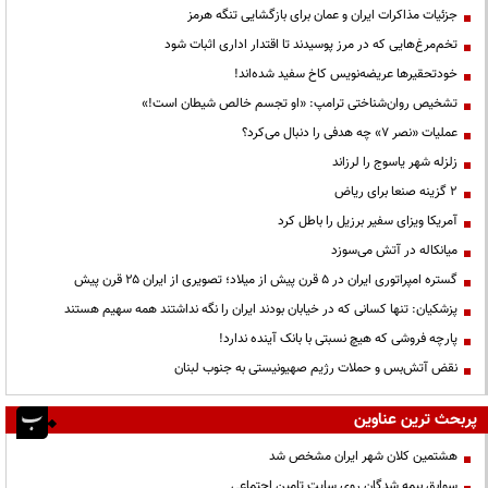
جزئیات مذاکرات ایران و عمان برای بازگشایی تنگه هرمز
تخم‌مرغ‌هایی که در مرز پوسیدند تا اقتدار اداری اثبات شود
خودتحقیرها عریضه‌نویس کاخ سفید شده‌اند!
تشخیص روان‌شناختی ترامپ: «او تجسم خالص شیطان است!»
عملیات «نصر ۷» چه هدفی را دنبال می‌کرد؟
زلزله شهر یاسوج را لرزاند
۲ گزینه صنعا برای ریاض
آمریکا ویزای سفیر برزیل را باطل کرد
میانکاله در آتش می‌سوزد
گستره امپراتوری ایران در ۵ قرن پیش از میلاد؛ تصویری از ایران ۲۵ قرن پیش
پزشکیان: تنها کسانی که در خیابان بودند ایران را نگه نداشتند همه سهیم هستند
پارچه فروشی که هیچ نسبتی با بانک آینده ندارد!
نقض آتش‌بس و حملات رژیم صهیونیستی به جنوب لبنان
پربحث ترین عناوین
هشتمین کلان شهر ایران مشخص شد
سوابق بیمه شدگان روی سایت تامین اجتماعی