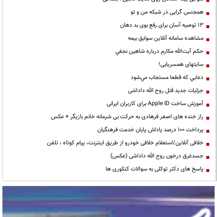
همجنس گرایی در شبکه من و تو
13 توصیه آسان برای رفع بوی بد دهان
مشاهده سامانه آنلاين سوابق بیمه
حكم آيت‌الله مكارم درباره شاهين نجفي
سایتهای همسریابی!
دعايي كه قطعا مستجاب مي‌شود
جزئیات جدید قتل روح الله داداشی
آموزش ساخت Apple ID برای کاربران ایرانی
راز خنده های اصغر فرهادی به حرکت بی شرمانه خانم بازیگر + عکس
پرداخت ۱۰۰ درصد پاداش پایان خدمت فرهنگیان
خلافی آنلاین/استعلام خلافی خودرو از طریق اینترنت، پیام کوتاه ، تلفن
جسدغرق درخون روح الله داداشی (عکس)
پاسخ های دکتر توکلی به سوالات کنکوری ها