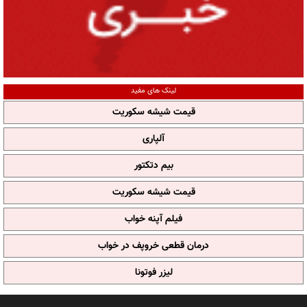
لینک های مفید
قیمت شیشه سکوریت
آلپاری
بیم دتکتور
قیمت شیشه سکوریت
فیلم آپنه خواب
درمان قطعی خروپف در خواب
لیزر فوتونا