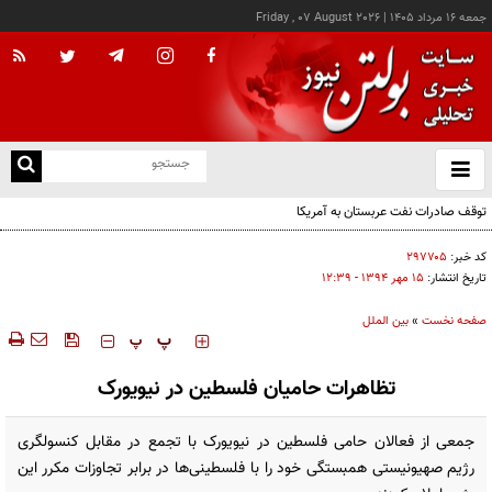
جمعه ۱۶ مرداد ۱۴۰۵
|
Friday , 07 August 2026
از
و
ته
توقف صادرات نفت عربستان به آمریکا
ن
نو
کد خبر:
۲۹۷۷۰۵
تاریخ انتشار:
۱۵ مهر ۱۳۹۴ - ۱۲:۳۹
صفحه نخست
»
بین الملل
‍‍‍ پ
پ
تظاهرات حامیان فلسطین در نیویورک
جمعی از فعالان حامی فلسطین در نیویورک با تجمع در مقابل کنسولگری
رژیم صهیونیستی همبستگی خود را با فلسطینی‌ها در برابر تجاوزات مکرر این