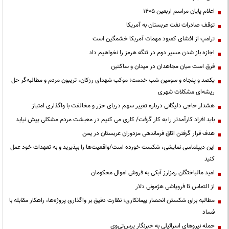
اعلام پایان مراسم اربعین ۱۴۰۵
توقف صادرات نفت عربستان به آمریکا
ترامپ از افشای کمبود مهمات آمریکا خشمگین است
اجازه باز شدن مسیر دوم در تنگه هرمز را نخواهیم داد
فرق است میان مجاهدان در میدان و ساکتین
یکصد و پنجاه و سومین شب خدمت؛ موکب شهدای رزکان، تریبون مردم و مطالبه‌گر حل
ریشه‌ای مشکلات شهری
هشدار حاجی دلیگانی درباره تغییر سهم دریای خزر و مخالفت با واگذاری امتیاز
باید افراد کارآمدتر را به کار گرفت/ کاری می کنیم در معیشت مردم مشکلی پیش نیاید
هدف قرار گرفتن اتاق‌ فرماندهی مزدوران عربستان در یمن
این دیپلماسی نمایشی، شکست خورده است/واقعیت‌ها را بپذیرید و به تعهدات خود عمل
کنید
امید مالباختگان رمزارز آبکی به فروش اموال محکومان
از التماس تا فروپاشی هژمونی دلار
مطالبه برای شکستن انحصار پیمانکاری؛ نظارت دقیق بر واگذاری پروژه‌ها، راهکار مقابله با
فساد
حمله نیروهای اسرائیلی به خبرنگار پرس‌تی‌وی