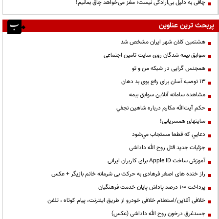
چاقی به دلیل بی‌ارادگی نیست؛ مغز می‌خواهد چاق بمانیم!
پربحث ترین عناوین
هشتمین کلان شهر ایران مشخص شد
سوابق بیمه شدگان روی سایت تامین اجتماعی
همجنس گرایی در شبکه من و تو
13 توصیه آسان برای رفع بوی بد دهان
مشاهده سامانه آنلاين سوابق بیمه
حكم آيت‌الله مكارم درباره شاهين نجفي
سایتهای همسریابی!
دعايي كه قطعا مستجاب مي‌شود
جزئیات جدید قتل روح الله داداشی
آموزش ساخت Apple ID برای کاربران ایرانی
راز خنده های اصغر فرهادی به حرکت بی شرمانه خانم بازیگر + عکس
پرداخت ۱۰۰ درصد پاداش پایان خدمت فرهنگیان
خلافی آنلاین/استعلام خلافی خودرو از طریق اینترنت، پیام کوتاه ، تلفن
جسدغرق درخون روح الله داداشی (عکس)