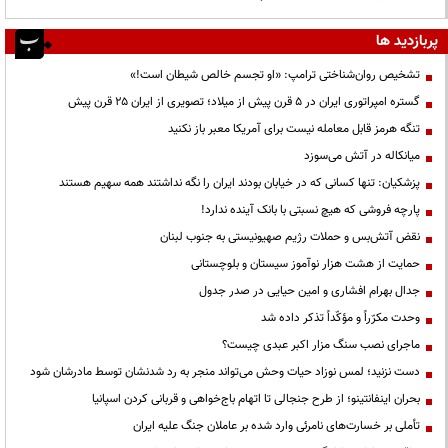
پربازدید ها
تشخیص روان‌شناختی ترامپ: «او تجسم خالص شیطان است!»
گستره امپراتوری ایران در ۵ قرن پیش از میلاد؛ تصویری از ایران ۲۵ قرن پیش
تنگه هرمز قابل معامله نیست برای آمریکا معبر باز نکنید
میانکاله در آتش می‌سوزد
پزشکیان: تنها کسانی که در خیابان بودند ایران را نگه نداشتند همه سهیم هستند
پارچه فروشی که هیچ نسبتی با بانک آینده ندارد!
نقض آتش‌بس و حملات رژیم صهیونیستی به جنوب لبنان
حمایت از هشت هزار نوآموز سیستان و بلوچستانی
جدال بهرام افشاری و امین حیایی در صدر جدول
وحدت مکرّراً و مؤکّداً تذکر داده شد
ماجرای نصب سنگ مزار اکبر عبدی چیست؟
دست نزنید؛ لمس نوزاد حیات وحش می‌تواند منجر به رد شدنشان توسط مادرشان شود
بحران اینفانتینو؛ از طرح جنجالی تا اتهام باج‌خواهی و قربانی کردن اسپانیا
تأملی بر خسارت‌های نامرئی وارد شده بر عاملان جنگ علیه ایران