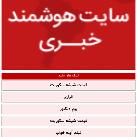
لینک های مفید
قیمت شیشه سکوریت
آلپاری
بیم دتکتور
قیمت شیشه سکوریت
فیلم آپنه خواب