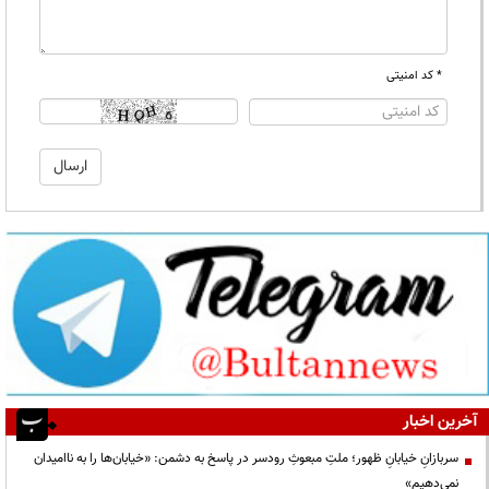
* کد امنیتی
آخرین اخبار
سربازانِ خیابانِ ظهور؛ ملتِ مبعوثِ رودسر در پاسخ به دشمن: «خیابان‌ها را به ناامیدان
نمی‌دهیم»