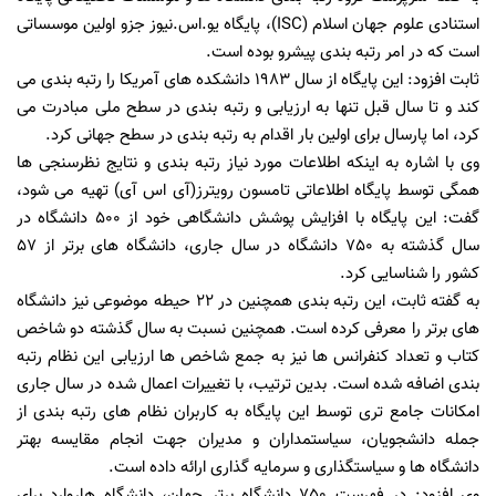
استنادی علوم جهان اسلام (ISC)، پایگاه یو.اس.نیوز جزو اولین موسساتی
است که در امر رتبه بندی پیشرو بوده است.
ثابت افزود: این پایگاه از سال 1983 دانشکده های آمریکا را رتبه بندی می
کند و تا سال قبل تنها به ارزیابی و رتبه بندی در سطح ملی مبادرت می
کرد، اما پارسال برای اولین بار اقدام به رتبه بندی در سطح جهانی کرد.
وی با اشاره به اینکه اطلاعات مورد نیاز رتبه بندی و نتایج نظرسنجی ها
همگی توسط پایگاه اطلاعاتی تامسون رویترز(آی اس آی) تهیه می شود،
گفت: این پایگاه با افزایش پوشش دانشگاهی خود از 500 دانشگاه در
سال گذشته به 750 دانشگاه در سال جاری، دانشگاه های برتر از 57
کشور را شناسایی کرد.
به گفته ثابت، این رتبه بندی همچنین در 22 حیطه موضوعی نیز دانشگاه
های برتر را معرفی کرده است. همچنین نسبت به سال گذشته دو شاخص
کتاب و تعداد کنفرانس ها نیز به جمع شاخص ها ارزیابی این نظام رتبه
بندی اضافه شده است. بدین ترتیب، با تغییرات اعمال شده در سال جاری
امکانات جامع تری توسط این پایگاه به کاربران نظام های رتبه بندی از
جمله دانشجویان، سیاستمداران و مدیران جهت انجام مقایسه بهتر
دانشگاه ها و سیاستگذاری و سرمایه گذاری ارائه داده است.
وی افزود: در فهرست 750 دانشگاه برتر جهان، دانشگاه هاروارد برای