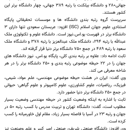
جهانی280 و دانشگاه بیلکنت با رتبه 389 جهانی، چهار دانشگاه برتر این
کشور هستند.
سرپرست گروه رتبه بندی دانشگاه ها و موسسات تحقیقاتی پایگاه
استنادی علوم جهان اسلام (ISC) افزود: عربستان سعودی تنها دارای 3
دانشگاه برتر در فهرست یو.اس.نیوز است. دانشگاه علوم و تکنولوژی ملک
عبدالله با رتبه 294، دانشگاه ملک عبدالعزیز با رتبه 378 و دانشگاه ملک
سعود با رتبه 489 در جمع 750 دانشگاه برتر دنیا قرار گرفته اند.
ثابت ادامه داد: علاوه بر رتبه بندی کلی، پایگاه یو.اس. نیوز دانشگاه های
جهان را در 22 حیطه موضوعی رتبه بندی و 250 دانشگاه برتر را در هر
شاخه معرفی می کند.
وی گفت: ایران در هشت حیطه موضوعی مهندسی، علم مواد، شیمی،
فیزیک، ریاضیات، علوم کشاورزی، علوم کامپیوتر و علوم گیاهی- حیوانی
در جمع 250 دانشگاه برتر دنیا حضور دارد.
ثابت با اشاره به اینکه وضعیت کشور در حیطه مهندسی وضعیت بسیار
مطلوب است، گفت: دانشگاه تهران و تربیت مدرس با کسب رتبه 50 در
جهان و رتبه 23 در آسیا با فاصله بسیار زیاد، مقام اول خاورمیانه را کسب
کرده است.
وی افزود: دانشگاه صنعتی شریف، صنعتی امیر کبیر و علم وصنعت نیز