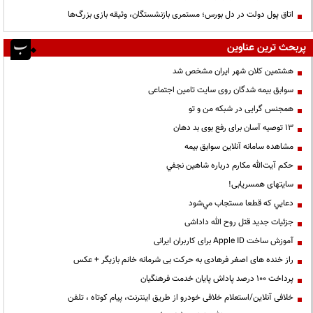
اتاق پول دولت در دل بورس؛ مستمری بازنشستگان، وثیقه بازی بزرگ‌ها
پربحث ترین عناوین
هشتمین کلان شهر ایران مشخص شد
سوابق بیمه شدگان روی سایت تامین اجتماعی
همجنس گرایی در شبکه من و تو
13 توصیه آسان برای رفع بوی بد دهان
مشاهده سامانه آنلاين سوابق بیمه
حكم آيت‌الله مكارم درباره شاهين نجفي
سایتهای همسریابی!
دعايي كه قطعا مستجاب مي‌شود
جزئیات جدید قتل روح الله داداشی
آموزش ساخت Apple ID برای کاربران ایرانی
راز خنده های اصغر فرهادی به حرکت بی شرمانه خانم بازیگر + عکس
پرداخت ۱۰۰ درصد پاداش پایان خدمت فرهنگیان
خلافی آنلاین/استعلام خلافی خودرو از طریق اینترنت، پیام کوتاه ، تلفن