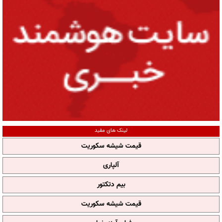
لینک های مفید
قیمت شیشه سکوریت
آلپاری
بیم دتکتور
قیمت شیشه سکوریت