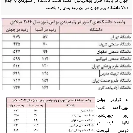
جهان در پایگاه خبری یو.اس.نیوز، گفت: هشت دانشگاه از کشورمان به جمع
750 دانشگاه برتر جهان در این رتبه بندی راه یافتند.
به گزارش
بولتن
'آمنه ثابت'
نیوز
،
روز چهارشنبه
اظهار کرد: در
دومین فهرست