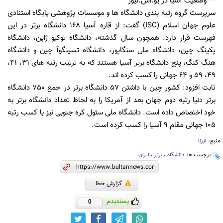
***وضعیت آسیا در یو.اس.نیوز
سرپرست گروه رتبه بندی دانشگاه ها و موسسات پژوهشی پایگاه استنادی
علوم جهان اسلام (ISC) گفت: از قاره آسیا 168 دانشگاه برتر در این
فهرست قرار دارد. همچون سال گذشته، دانشگاه توکیو ژاپن، دانشگاه
پکینگ چین، دانشگاه ملی سنگاپور، دانشگاه تسینگوآ چین و دانشگاه
هنگ کنگ، پنج دانشگاه برتر آسیا هستند که به ترتیب رتبه های 31، 41،
49، 59 و 64 جهانی را کسب کرده اند.
ثابت افزود: کشور چین با داشتن 57 دانشگاه برتر در جمع 750 دانشگاه
برتر دنیا رتبه دوم جهان بعد از آمریکا را به لحاظ تعداد دانشگاه برتر به
خود اختصاص داده است. دانشگاه ملی سئول کره جنوبی نیز با کسب رتبه
105 جهانی مقام 9 آسیا را کسب کرده است.
منبع:
ایرنا
برچسب ها:
دانشگاه
،
برتر
،
ایران
گزارش خطا
پسندیدم
0