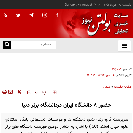
يکشنبه ۱۸ مرداد ۱۴۰۵
|
Sunday , 09 August 2026
از
و
ته
عالم اهل سنت مهاباد : اربعین حسینی جلوه وحدت اسلامی است
ن
نو
کد خبر:
۲۹۷۶۷۷
تاریخ انتشار:
۱۵ مهر ۱۳۹۴ - ۱۱:۳۳
صفحه نخست
»
علمی
‍‍‍ پ
پ
حضور 8 دانشگاه ایران دردانشگاه برتر دنیا
سرپرست گروه رتبه بندی دانشگاه ها و موسسات تحقیقاتی پایگاه استنادی
علوم جهان اسلام (ISC) با اشاره به انتشار دومین فهرست دانشگاه های برتر