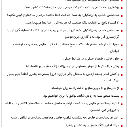
پزشکیان: خدمت بی‌منت و مشارکت مردمی، پایه حل مشکلات کشور است
صمصامی خطاب به پزشکیان: به شما اطلاعات غلط دادند؛ مردم را ساده‌لوح فرض نکنید!
3 اشتباه رایج در انتخاب رنگ صنعتی که هزینه‌اش را سال‌ها می‌پردازید...
صمصامی خطاب به پزشکیان: خودتان در مجلس بودید؛ دیدید انتقادات نمایندگان درباره
گران‌سازی ارز بود، نه واگذاری ایران‌خودرو
«چرا نباید از شما متنفر باشند؟»؛ پاسخ معنادار یک کاربر خارجی به قدرت و توانمندی
ایرانیان
جای خالی «اقتصاد جنگی» در شرایط جنگی
وقتی دیتاسنترها از هوش مصنوعی جلو می‌زنند؛ زنگ خطر برای اقتصاد AI
واکنش امام جمعه اردبیل به سخنان باقر خرازی: دروغ بستن به رهبری قطعاً جرم بسیار
بزرگی است
از خبرسازی تا جریان‌سازی نقشه راه مدیران هوشمند
بسنت مدعی شد: به زودی شاهد توافق با ایران خواهیم بود
اعتراف رسانه‌های خارجی به شکست ترامپ؛ حاصل مجاهدت رسانه‌های انقلابی در مقابله
با دروغ‌پراکنی دشمنان
اعتراف رسانه‌های خارجی به شکست ترامپ حاصل مجاهدت رسانه‌های انقلابی است
مبادا اختیار تنگه هرمز را به دشمن بدهید