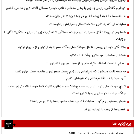
یحیی سریع: ارتش یمن مزدوران وابسته به عربستان را در تعز هدف گرفت
دیدار و گفتگوی رئیس‌جمهور با رهبر معظم انقلاب درباره مسائل اقتصادی و نظامی کشور
حمله مسلحانه به قهوه‌خانه‌ای در زاهدان؛ ۲ نفر جان باختند
نماینده ای که به دلیل مشکلات مالی موبایلش را فروخت
۵ متهم در پرونده قتل حمیدرضا رجب‌زاده دستگیر شدند/ یک زن در میان دستگیرشدگان +
جزئیات
واشنگتن درحال بررسی انتقال موشک‌های «آتاکامس» به اوکراین از طریق ترکیه
هشدار صنعا به عربستان: وقت تلف نکنید
اعدام بد است اما قلب تپنده‌ای را از سینه بیرون کشیدن نه!
به همه ثابت می‌شود که دیپلماسی با رژیم پست سعودی بی‌فایده است| برای تنبیه
آل‌سعود باید با اقدام نظامی تحقیرشان کنیم
تاراج هویت ملی در بازار بی‌صاحب پوشاک؛ مسئولان نظارت کجا خوابیده‌اند؟ / زیر سایه
جنگ، جامعه در حال بی‌حیا شدن است
هوش مصنوعی چگونه عملیات فضاپیماها و ماهواره‌ها را تغییر می‌دهد؟
انفجارها کی‌یف را دوباره لرزاند
پربازدید ها
راهنمای خرید محصولات برق صنعتی ABB